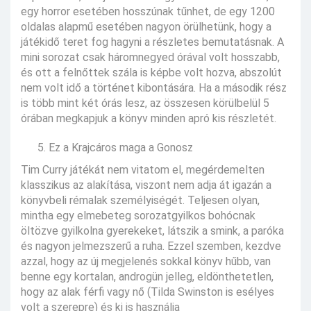
egy horror esetében hosszúnak tűnhet, de egy 1200
oldalas alapmű esetében nagyon örülhetünk, hogy a
játékidő teret fog hagyni a részletes bemutatásnak. A
mini sorozat csak háromnegyed órával volt hosszabb,
és ott a felnőttek szála is képbe volt hozva, abszolút
nem volt idő a történet kibontására. Ha a második rész
is több mint két órás lesz, az összesen körülbelül 5
órában megkapjuk a könyv minden apró kis részletét.
Ez a Krajcáros maga a Gonosz
Tim Curry játékát nem vitatom el, megérdemelten
klasszikus az alakítása, viszont nem adja át igazán a
könyvbeli rémalak személyiségét. Teljesen olyan,
mintha egy elmebeteg sorozatgyilkos bohócnak
öltözve gyilkolna gyerekeket, látszik a smink, a paróka
és nagyon jelmezszerű a ruha. Ezzel szemben, kezdve
azzal, hogy az új megjelenés sokkal könyv hűbb, van
benne egy kortalan, androgün jelleg, eldönthetetlen,
hogy az alak férfi vagy nő (Tilda Swinston is esélyes
volt a szerepre) és ki is használja