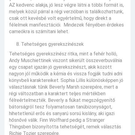
AZ kedvenc alakja, jó lesz végre látni a többi formát is,
melyek közül párral a régi verzióban is találkozhattunk,
csak ott kevésbé volt egyértelmű, hogy direkt a
félelmek manifesztációi. Mindezek fényében érdekes
cameókra is számítani lehet.
Tehetséges gyerekszínészek
Tehetséges gyerekszínész ritka, mint a fehér holló,
Andy Muschiettinek viszont sikerült összeverbuválnia
egy csapat igazán jó gyerekszínészt, akik között
nagyon jól működik a kémia és vissza fogják tudni adni
könyvbeli karaktereiket. Sophia Lillis különösképpen jó
választásnak tűnik Beverly Marsh szerepére, mert a
régi változatban a karaktert teljes mértékben
félreértelmezték. Beverly a fiúkat megszégyenítő
bátorságról tesz folyamatosan tanúbizonyságot,
hihetetlenül erős és sanyarú sorsú kislány, aki igazi
hősnővé válik. Finn Wolfhard pedig a Stranger
Thingsben bizonyította tehetségét, remek választás
Richie Tozier szerepére.