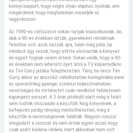
könnycseppet, hogy végre olyan alaphoz nyúlnak, ami
megérdemli, hogy megfelelően meséljék el,
nagyvásznon.
Az 1990-es változatot sokan tartják klasszikusnak, de,
akik a 90-es években látták, gyerekként rémálmaik
felelőse volt, azok nézzék újra, talán még jobb, ha
mindezt úgy teszik, hogy előtte elolvasták a könyvet
és egyet fognak velem érteni. Sokan védik, hogy a 90-
es években nem lehetett ilyet látni a TV képernyőkön
és Tim Curry játéka felejthetetlen. Tény, ha nincs Tim
Curry, akkor az abszolút vállalhatatlan kategóriába esne
az operatőrileg gyenge, színészi teljesítményben
nevetséges és történetet csak rendkívül felületesen
kapargató sorozat. A 3 órás játékidő alatt még a felét
sem tudták visszaadni a készítők King könyvének, a
befejezés pedig tényleg minősíthetetlen, még a
készítők is nevetségesnek találták. Nagyon rosszul
öregedett a sorozat és nem értek egyet azzal, hogy
csak azért kellene védeni, mert akkoriban nem volt