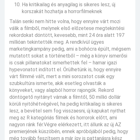
Ha kritikailag és anyagilag is sikeres lesz, új
korszakát hozhatja a horrorfilmeknek
Talán senki nem hitte volna, hogy ennyire várt mozi
válik a filmből, melynek első előzetese megtekintési
rekordokat döntött, kevesebb, mint 24 óra alatt 197
millióan tekintették meg. A rendkívül ügyes
marketingkampány pedig, ami a bohócra épült, mégsem
mutatott sokat a történetből – még a könyv ismerősi
is csak pillanatokat ismerhettek fel – hamar igazi
hypevonatot indított el. Örülhetünk is, hogy ennyire
várt filmmé vált, mert a mini sorozatot csak egy
szubkultúra ismerte, akik esetleg olvasták a
könyveket, vagy alapból horror rajongók. Rekord
döntögető nyitányt várnak a filmtől, 50 millió dollár
körüli nyitóhétvégével, ha pedig kritikailag is sikeres
lesz, a bevétel sem fog visszaesni, új kapukat nyithat
meg az R kategóriás filmek és horrorok előtt, ami
nagyon ránk fér.Végre elérkezett, itt állunk az új AZ
premierjének küszöbén, ennek apróbójából pedig, hogy
még tovább feszítsem a már így is pattanásra kész