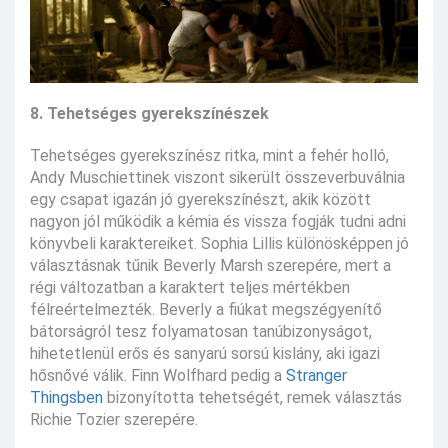
8. Tehetséges gyerekszínészek
Tehetséges gyerekszínész ritka, mint a fehér holló,
Andy Muschiettinek viszont sikerült összeverbuválnia
egy csapat igazán jó gyerekszínészt, akik között
nagyon jól működik a kémia és vissza fogják tudni adni
könyvbeli karaktereiket. Sophia Lillis különösképpen jó
választásnak tűnik Beverly Marsh szerepére, mert a
régi változatban a karaktert teljes mértékben
félreértelmezték. Beverly a fiúkat megszégyenítő
bátorságról tesz folyamatosan tanúbizonyságot,
hihetetlenül erős és sanyarú sorsú kislány, aki igazi
hősnővé válik. Finn Wolfhard pedig a
Stranger
Thingsben
bizonyította tehetségét, remek választás
Richie Tozier szerepére.