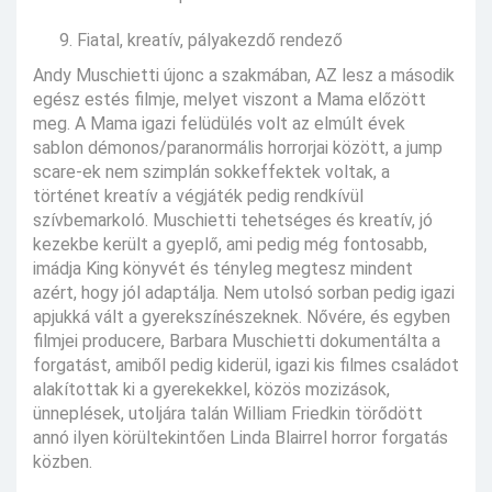
Fiatal, kreatív, pályakezdő rendező
Andy Muschietti újonc a szakmában, AZ lesz a második
egész estés filmje, melyet viszont a Mama előzött
meg. A Mama igazi felüdülés volt az elmúlt évek
sablon démonos/paranormális horrorjai között, a jump
scare-ek nem szimplán sokkeffektek voltak, a
történet kreatív a végjáték pedig rendkívül
szívbemarkoló. Muschietti tehetséges és kreatív, jó
kezekbe került a gyeplő, ami pedig még fontosabb,
imádja King könyvét és tényleg megtesz mindent
azért, hogy jól adaptálja. Nem utolsó sorban pedig igazi
apjukká vált a gyerekszínészeknek. Nővére, és egyben
filmjei producere, Barbara Muschietti dokumentálta a
forgatást, amiből pedig kiderül, igazi kis filmes családot
alakítottak ki a gyerekekkel, közös mozizások,
ünneplések, utoljára talán William Friedkin törődött
annó ilyen körültekintően Linda Blairrel horror forgatás
közben.