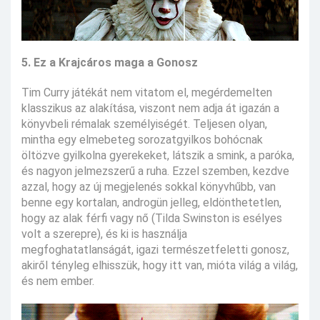
5. Ez a Krajcáros maga a Gonosz
Tim Curry játékát nem vitatom el, megérdemelten
klasszikus az alakítása, viszont nem adja át igazán a
könyvbeli rémalak személyiségét. Teljesen olyan,
mintha egy elmebeteg sorozatgyilkos bohócnak
öltözve gyilkolna gyerekeket, látszik a smink, a paróka,
és nagyon jelmezszerű a ruha. Ezzel szemben, kezdve
azzal, hogy az új megjelenés sokkal könyvhűbb, van
benne egy kortalan, androgün jelleg, eldönthetetlen,
hogy az alak férfi vagy nő (Tilda Swinston is esélyes
volt a szerepre), és ki is használja
megfoghatatlanságát, igazi természetfeletti gonosz,
akiről tényleg elhisszük, hogy itt van, mióta világ a világ,
és nem ember.