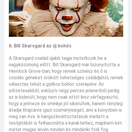
6. Bill Skarsgard az új bohóc
A Skarsgard család újabb tagja mutatkozik be a
nagyközönség előtt. Bill Skarsgard már bizonyította a
Hemlock Grove-ban, hogy remek színész és ő is
csodás géneket örökölt tehetséges családjától, remek
választás tehát a gyilkos bohóc szerepére. Az
előzetesekből, exkluzív négy perces jelenetből pedig
az is kiderült, hogy nem csak attól lesz vérfagyasztó,
hogy a jelmeze és sminkje jól sikerültek, hanem tényleg
átadja Krajcáros igazi személyiségét, ami a könyvben is
meg van írva. A hangszínváltoztatások mellett a
testjátékát is felhasználta a karakterhez, majdnem két
méter magas lévén minden és mindenki fölé fog