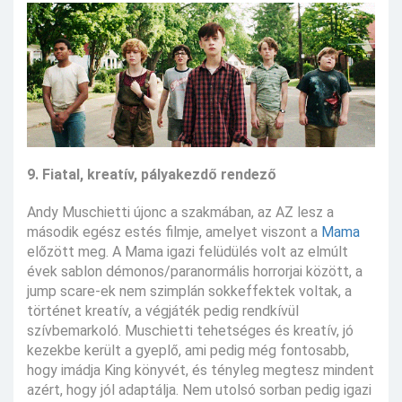
9. Fiatal, kreatív, pályakezdő rendező
Andy Muschietti újonc a szakmában, az AZ lesz a
második egész estés filmje, amelyet viszont a
Mama
előzött meg. A Mama igazi felüdülés volt az elmúlt
évek sablon démonos/paranormális horrorjai között, a
jump scare-ek nem szimplán sokkeffektek voltak, a
történet kreatív, a végjáték pedig rendkívül
szívbemarkoló. Muschietti tehetséges és kreatív, jó
kezekbe került a gyeplő, ami pedig még fontosabb,
hogy imádja King könyvét, és tényleg megtesz mindent
azért, hogy jól adaptálja. Nem utolsó sorban pedig igazi