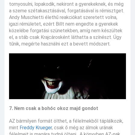
tornyosulni, lopakodik, nekiront a gyerekeknek, és még
a szeme szétakasztásával, forgatásával is rémisztget.
Andy Muschietti élethű reakciókat szeretett volna,
igazi rémületet, ezért Billt nem engedte a gyerekek
közelébe forgatási szünetekben, amíg nem készültek
el, a stáb csak Krajcárosként láthatta a színészt. Úgy
tűnik, megérte használni ezt a bevett módszert.
7. Nem csak a bohóc okoz majd gondot
AZ bármilyen formát ölthet, a félelmekből táplálkozik,
mint
Freddy Krueger
, csak ő még az álmok urának
félelmeit is magára tudná ölteni. A könyvben AZ-nak