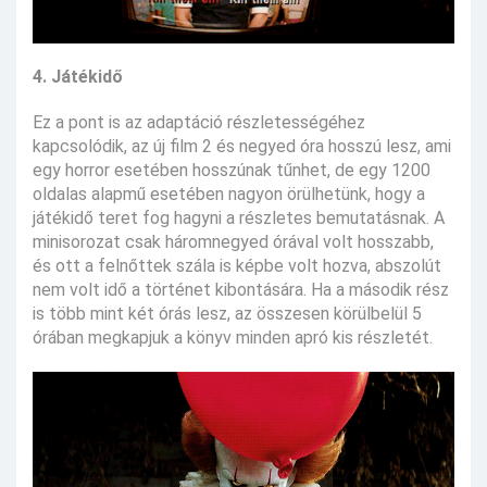
4. Játékidő
Ez a pont is az adaptáció részletességéhez
kapcsolódik, az új film 2 és negyed óra hosszú lesz, ami
egy horror esetében hosszúnak tűnhet, de egy 1200
oldalas alapmű esetében nagyon örülhetünk, hogy a
játékidő teret fog hagyni a részletes bemutatásnak. A
minisorozat csak háromnegyed órával volt hosszabb,
és ott a felnőttek szála is képbe volt hozva, abszolút
nem volt idő a történet kibontására. Ha a második rész
is több mint két órás lesz, az összesen körülbelül 5
órában megkapjuk a könyv minden apró kis részletét.