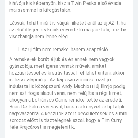
kihívója kis képernyőn, hisz a Twin Peaks első évada
mai szemmel is kifogástalan.
Lássuk, tehát miért is várjuk hihetetlenül az új AZ-t, ha
az elsődleges reakciók egyöntetű magasztaló, pozitív
visszhangja nem lenne elég.
Az új film nem remake, hanem adaptáció
A remake-ek korát éljük és én ennek nem vagyok
gyászolója, mert igenis vannak művek, amiket
hozzáértéssel és kreativitással fel lehet újítani, akkor
is, ha az alapmű jó. AZ kapcsán a mini sorozat jó
indulattal is középszerű Andy Muchietti új filmje pedig
nem azt fogja alapul venni, nem felújítja a régi filmet,
ahogyan a botrányos Carrie remake tette az eredeti,
Brian De Palma verzióval, hanem a könyvet adaptálják
nagyvászonra. A készítők azért becsületesek és a mini
sorozat előtt is tisztelegnek azzal, hogy a Tim Curry
féle Krajcárost is megjelenítik.