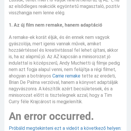
az elsődleges reakciók egyöntetű magasztaló, pozitív
visszhangja nem lenne elég.
1. Az új film nem remake, hanem adaptáció
A remake-ek korát éljük, és én ennek nem vagyok
gyászolója, mert igenis vannak művek, amiket
hozzáértéssel és kreativitással fel lehet újítani, akkor
is, ha az alapmű jó. Az AZ kapcsán a minisorozat jó
indulattal is középszerű, Andy Muchietti új filmje pedig
nem azt fogja alapul venni, nem felújítja a régi filmet,
ahogyan a botrányos
Carrie
remake
tette az eredeti,
Brian De Palma verzióval, hanem a könyvet adaptálják
nagyvászonra. A készítők azért becsületesek, és a
minisorozat előtt is tisztelegnek azzal, hogy a Tim
Curry féle Krajcárost is megjelenítik.
An error occurred.
Próbáld megtekinteni ezt a videót a következő helyen: