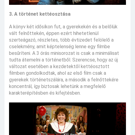
3. A történet kettéosztása
A könyv két idősíkon fut, a gyerekekén és a belőlük
vált felnőttekén, éppen ezért hihetetlenül
szerteágazó, részletes, több évtizedet felölelő a
cselekmény, amit képtelenség lenne egy filmbe
besűríteni. A 3 órás minisorozat is csak a minimálisat
tudta átemelni a történetből. Szerencse, hogy az új
változat esetében a kezdetektől kettéosztott
filmben gondolkodtak, ahol az első film csak a
gyerekek történetszálára, a második a felnőttekére
koncentrál, így biztosak lehetünk a megfelelő
karakterépítésben és kifejtésben.