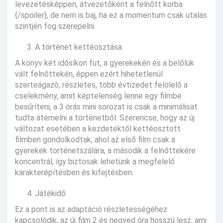
levezetésképpen, átvezetőként a felnőtt korba
{/spoiler}, de nem is baj, ha ez a momentum csak utalás
szintjén fog szerepelni.
A történet kettéosztása
A könyv két idősíkon fut, a gyerekekén és a belőlük
vált felnőttekén, éppen ezért hihetetlenül
szerteágazó, részletes, több évtizedet felölelő a
cselekmény, amit képtelenség lenne egy filmbe
besűríteni, a 3 órás mini sorozat is csak a minimálisat
tudta átemelni a történetből. Szerencse, hogy az új
változat esetében a kezdetektől kettéosztott
filmben gondolkodtak, ahol az első film csak a
gyerekek történetszálára, a második a felnőttekére
koncentrál, így biztosak lehetünk a megfelelő
karakterépítésben és kifejtésben.
Játékidő
Ez a pont is az adaptáció részletességéhez
kapcsolódik, az új film 2 és negyed óra hosszú lesz, ami