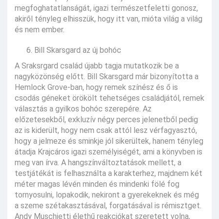
megfoghatatlanságát, igazi természetfeletti gonosz,
akiről tényleg elhisszük, hogy itt van, mióta világ a világ
és nem ember.
Bill Skarsgard az új bohóc
A Sraksrgard család újabb tagja mutatkozik be a
nagyközönség előtt. Bill Skarsgard már bizonyította a
Hemlock Grove-ban, hogy remek színész és ő is
csodás géneket örökölt tehetséges családjától, remek
választás a gyilkos bohóc szerepére. Az
előzetesekből, exkluzív négy perces jelenetből pedig
az is kiderült, hogy nem csak attól lesz vérfagyasztó,
hogy a jelmeze és sminkje jól sikerültek, hanem tényleg
átadja Krajcáros igazi személyiségét, ami a könyvben is
meg van írva. A hangszínváltoztatások mellett, a
testjátékát is felhasználta a karakterhez, majdnem két
méter magas lévén minden és mindenki fölé fog
tornyosulni, lopakodik, nekiront a gyerekeknek és még
a szeme szétakasztásával, forgatásával is rémisztget.
Andy Muschietti élethű reakciókat szeretett volna,