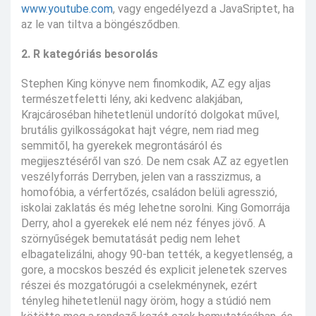
www.youtube.com
, vagy engedélyezd a JavaSriptet, ha
az le van tiltva a böngésződben.
2. R kategóriás besorolás
Stephen King könyve nem finomkodik, AZ egy aljas
természetfeletti lény, aki kedvenc alakjában,
Krajcároséban hihetetlenül undorító dolgokat művel,
brutális gyilkosságokat hajt végre, nem riad meg
semmitől, ha gyerekek megrontásáról és
megijesztéséről van szó. De nem csak AZ az egyetlen
veszélyforrás Derryben, jelen van a rasszizmus, a
homofóbia, a vérfertőzés, családon belüli agresszió,
iskolai zaklatás és még lehetne sorolni. King Gomorrája
Derry, ahol a gyerekek elé nem néz fényes jövő. A
szörnyűségek bemutatását pedig nem lehet
elbagatelizálni, ahogy 90-ban tették, a kegyetlenség, a
gore, a mocskos beszéd és explicit jelenetek szerves
részei és mozgatórugói a cselekménynek, ezért
tényleg hihetetlenül nagy öröm, hogy a stúdió nem