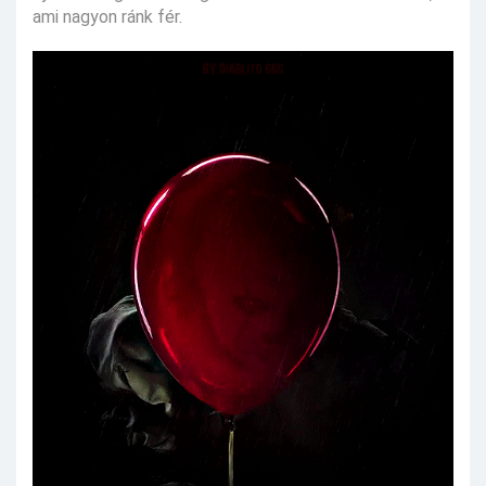
ami nagyon ránk fér.