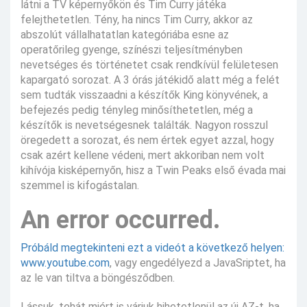
látni a TV képernyőkön és Tim Curry játéka
felejthetetlen. Tény, ha nincs Tim Curry, akkor az
abszolút vállalhatatlan kategóriába esne az
operatőrileg gyenge, színészi teljesítményben
nevetséges és történetet csak rendkívül felületesen
kapargató sorozat. A 3 órás játékidő alatt még a felét
sem tudták visszaadni a készítők King könyvének, a
befejezés pedig tényleg minősíthetetlen, még a
készítők is nevetségesnek találták. Nagyon rosszul
öregedett a sorozat, és nem értek egyet azzal, hogy
csak azért kellene védeni, mert akkoriban nem volt
kihívója kisképernyőn, hisz a Twin Peaks első évada mai
szemmel is kifogástalan.
An error occurred.
Próbáld megtekinteni ezt a videót a következő helyen:
www.youtube.com
, vagy engedélyezd a JavaSriptet, ha
az le van tiltva a böngésződben.
Lássuk, tehát miért is várjuk hihetetlenül az új AZ-t, ha