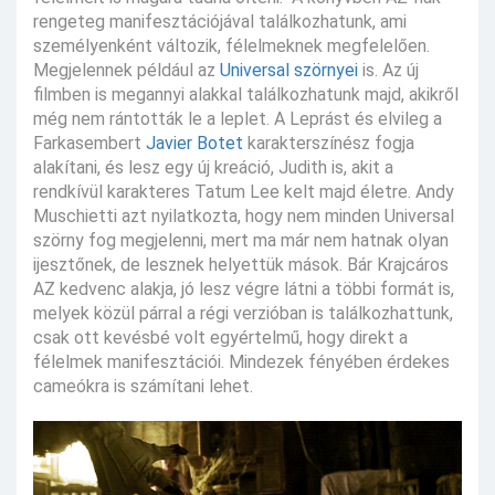
rengeteg manifesztációjával találkozhatunk, ami
személyenként változik, félelmeknek megfelelően.
Megjelennek például az
Universal szörnyei
is. Az új
filmben is megannyi alakkal találkozhatunk majd, akikről
még nem rántották le a leplet. A Leprást és elvileg a
Farkasembert
Javier Botet
karakterszínész fogja
alakítani, és lesz egy új kreáció, Judith is, akit a
rendkívül karakteres Tatum Lee kelt majd életre. Andy
Muschietti azt nyilatkozta, hogy nem minden Universal
szörny fog megjelenni, mert ma már nem hatnak olyan
ijesztőnek, de lesznek helyettük mások. Bár Krajcáros
AZ kedvenc alakja, jó lesz végre látni a többi formát is,
melyek közül párral a régi verzióban is találkozhattunk,
csak ott kevésbé volt egyértelmű, hogy direkt a
félelmek manifesztációi. Mindezek fényében érdekes
cameókra is számítani lehet.