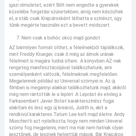
igazi rémületet, ezért Billt nem engedte a gyerekek
közelébe forgatási szünetekben, amíg nem készültek
el, a stáb csak Krajcárosként láthatta a színészt, úgy
tűnik megérte használni ezt a bevett módszert.
Nem csak a bohóc okoz majd gondot
AZ bármilyen formát ölthet, a félelmekből táplálkozik,
mint Freddy Krueger, csak ő még az álmok urának
félelmeit is magára tudná ölteni. A könyvben AZ-nak
rengeteg manifesztációjával találkozhatunk, ami
személyenként változik, félelmeknek megfelelően.
Megjelennek például az Universal szörnyei is. Az új
filmben is megannyi alakkal találkozhatunk majd, akikről
még nem rántották le a leplet. A Leprást és elvileg a
Farkasembert Javier Botet karakterszínész fogja
alakítani és lesz egy új kreáció, Judith is, akit a
rendkívül karakteres Tatum Lee kelt majd életre. Andy
Muschietti azt nyilatkozta, hogy nem minden Univeral
szörny fog megjelenni, mert ma már nem hatnak olyan
ijesztőnek, de lesznek helyettük mások. Bár Krajcáros