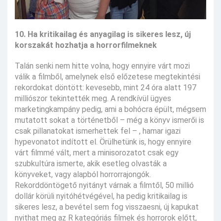
10. Ha kritikailag és anyagilag is sikeres lesz, új
korszakát hozhatja a horrorfilmeknek
Talán senki nem hitte volna, hogy ennyire várt mozi
válik a filmből, amelynek első előzetese megtekintési
rekordokat döntött: kevesebb, mint 24 óra alatt 197
milliószor tekintették meg. A rendkívül ügyes
marketingkampány pedig, ami a bohócra épült, mégsem
mutatott sokat a történetből – még a könyv ismerői is
csak pillanatokat ismerhettek fel – , hamar igazi
hypevonatot indított el. Örülhetünk is, hogy ennyire
várt filmmé vált, mert a minisorozatot csak egy
szubkultúra ismerte, akik esetleg olvasták a
könyveket, vagy alapból horrorrajongók.
Rekorddöntögető nyitányt várnak a filmtől, 50 millió
dollár körüli nyitóhétvégével, ha pedig kritikailag is
sikeres lesz, a bevétel sem fog visszaesni, új kapukat
nyithat meg az R kategóriás filmek és horrorok előtt,