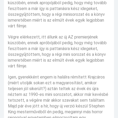
küszöbén, ennek apropójából pedig, hogy még tovább
feszítsem a már így is pattanásra kész idegeket,
összegyűjtöttem, hogy a régi minisorozat és a könyv
ismeretében miért is az elmúlt évek egyik legjobban
várt filmje.
Végre elérkezett, itt állunk az új AZ premierjének
küszöbén, ennek apróbójából pedig, hogy még tovább
feszítsem a már így is pattanásra kész idegeket,
összegyűjtöttem, hogy a régi mini sorozat és a könyv
ismeretében miért is az elmúlt évek egyik legjobban
várt filmje.
Igen, gyerekként engem is halálra rémített Krajcáros
(miért utolják sokan ezt a magyarosítást, amikor
teljesen jól sikerült?) aztán teltek az évek és újra
néztem az 1990-es mini sorozatot, akkor már kevésbé
tetszett, a végére már akkor szavakat sem találtam.
Majd pár éve jött a hír, hogy új verzió készül Stephen
King mesterművéből én pedig, megannyi más horror
rajongóval egyetemben elmorzsoltam egy