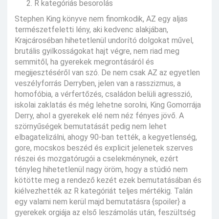
R kategóriás besorolás
Stephen King könyve nem finomkodik, AZ egy aljas
természetfeletti lény, aki kedvenc alakjában,
Krajcároséban hihetetlenül undorító dolgokat művel,
brutális gyilkosságokat hajt végre, nem riad meg
semmitől, ha gyerekek megrontásáról és
megijesztéséről van szó. De nem csak AZ az egyetlen
veszélyforrás Derryben, jelen van a rasszizmus, a
homofóbia, a vérfertőzés, családon belüli agresszió,
iskolai zaklatás és még lehetne sorolni, King Gomorrája
Derry, ahol a gyerekek elé nem néz fényes jövő. A
szörnyűségek bemutatását pedig nem lehet
elbagatelizálni, ahogy 90-ban tették, a kegyetlenség,
gore, mocskos beszéd és explicit jelenetek szerves
részei és mozgatórugói a cselekménynek, ezért
tényleg hihetetlenül nagy öröm, hogy a stúdió nem
kötötte meg a rendező kezét ezek bemutatásában és
kiélvezhették az R kategóriát teljes mértékig. Talán
egy valami nem kerül majd bemutatásra {spoiler} a
gyerekek orgiája az első leszámolás után, feszültség