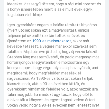
idegeket, összegyűjtöttem, hogy a régi mini sorozat és
a könyv ismeretében miért is az elmúlt évek egyik
legjobban várt filmje.
Igen, gyerekként engem is halálra rémített Krajcáros
(miért utolják sokan ezt a magyarosítást, amikor
teljesen jól sikerült?), aztán teltek az évek és
újranéztem az
1990-es minisorozatot
, akkor már
kevésbé tetszett, a végére már akkor szavakat sem
találtam. Majd pár éve jött a hír, hogy új verzió készül
Stephen King mesterművéből, én pedig megannyi más
horrorrajongóval egyetemben elmorzsoltam egy
könnycseppet, hogy végre olyan alaphoz nyúlnak, ami
megérdemli, hogy megfelelően meséljék el
nagyvásznon. Az 1990-es változatot sokan tartják
klasszikusnak, akik a 90-es években látták, és
gyerekként rémálmaik felelőse volt, azok nézzék újra,
talán még jobb, ha mindezt úgy teszik, hogy előtte
elolvasták a könyvet, és egyet fognak velem érteni.
Sokan védik, hogy a 90-es években nem lehetett ilyet