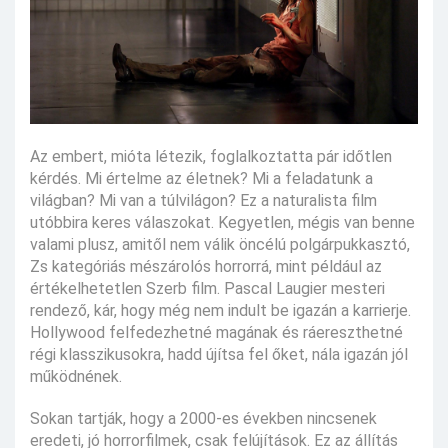
Az embert, mióta létezik, foglalkoztatta pár időtlen
kérdés. Mi értelme az életnek? Mi a feladatunk a
világban? Mi van a túlvilágon? Ez a naturalista film
utóbbira keres válaszokat. Kegyetlen, mégis van benne
valami plusz, amitől nem válik öncélú polgárpukkasztó,
Zs kategóriás mészárolós horrorrá, mint például az
értékelhetetlen Szerb film. Pascal Laugier mesteri
rendező, kár, hogy még nem indult be igazán a karrierje.
Hollywood felfedezhetné magának és ráereszthetné
régi klasszikusokra, hadd újítsa fel őket, nála igazán jól
működnének.
Sokan tartják, hogy a 2000-es években nincsenek
eredeti, jó horrorfilmek, csak felújítások. Ez az állítás