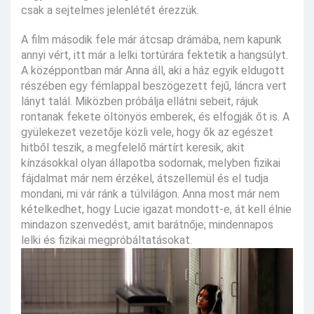
csak a sejtelmes jelenlétét érezzük.
A film második fele már átcsap drámába, nem kapunk
annyi vért, itt már a lelki tortúrára fektetik a hangsúlyt.
A középpontban már Anna áll, aki a ház egyik eldugott
részében egy fémlappal beszögezett fejű, láncra vert
lányt talál. Miközben próbálja ellátni sebeit, rájuk
rontanak fekete öltönyös emberek, és elfogják őt is. A
gyülekezet vezetője közli vele, hogy ők az egészet
hitből teszik, a megfelelő mártírt keresik, akit
kínzásokkal olyan állapotba sodornak, melyben fizikai
fájdalmat már nem érzékel, átszellemül és el tudja
mondani, mi vár ránk a túlvilágon. Anna most már nem
kételkedhet, hogy Lucie igazat mondott-e, át kell élnie
mindazon szenvedést, amit barátnője; mindennapos
lelki és fizikai megpróbáltatásokat.