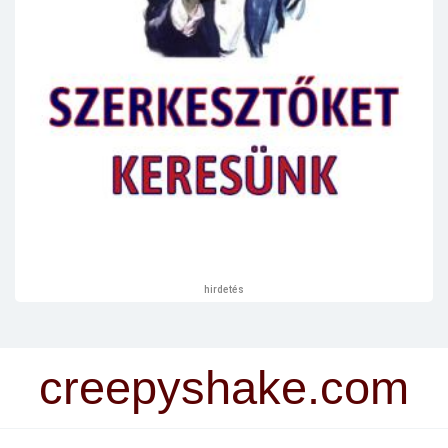
hirdetés
creepyshake.com