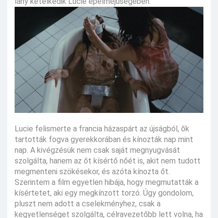
lány kételkedik Lucie épelméjűségében.
Lucie felismerte a francia házaspárt az újságból, ők
tartották fogva gyerekkorában és kínozták nap mint
nap. A kivégzésük nem csak saját megnyugvását
szolgálta, hanem az őt kísértő nőét is, akit nem tudott
megmenteni szökésekor, és azóta kínozta őt.
Szerintem a film egyetlen hibája, hogy megmutatták a
kísértetet, aki egy megkínzott torzó. Úgy gondolom,
pluszt nem adott a cselekményhez, csak a
kegyetlenséget szolgálta, célravezetőbb lett volna, ha