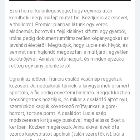
Ezen horror különlegessége, hogy egymás után
körülbelül négy műfajt mutat be. Kezdjük is az elsővel,
a thrillerrel. Premier plánban látunk egy véres
alsóneműs, borotvált fejű kislányt kifutni egy gyárból,
utána pedig dokumentumfilmszerűen képanyagokat az
árvaházi életéről. Megtudjuk, hogy Lucie-nek hívják, és
semmit nem hajlandó megosztani a múltjáról, egyetlen
barátnőjével, Annával tölti napjait, és minden éjszaka
retteg egy árny jelenlététől.
Ugrunk az időben, francia család vasárnap reggelizik
közösen. Jómódúaknak tűnnek, a lánygyermek elismert
sportoló, a fiú pedig egyetemi hallgató. Reggeli közben
becsöngetnek hozzájuk, és mikor a családfő ajtót nyit,
szemünkbe kapjuk következő műfajunkat, a gore-
horrort, torture pornt. A családot Lucie szép
módszeresen kiirtja egy puskával, majd elássa őket a
kertben. Közben megérkezik Anna, akivel évek óta
szoros kapcsolatot ápolnak (talán szeretők is), bár a