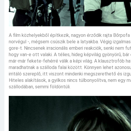
A film közhelyekből építkezik, nagyon érződik rajta Bőrpof
norvégul -, mégsem csúszik bele a latyakba. Végig izgalmas
gore-t. Nincsenek irracionális emberi reakciók, senki nem 
hogy van-e ott valaki. A télies, hideg képvilág gyönyörű, bá
már-már fekete-fehérré válik a képi világ. A klausztrofób h
maradhatnak a szálloda falai között. Könnyen lehet azonosul
irritáló szereplő, itt viszont mindenki megszerethető és izgu
Hiteles alakítások, a gyilkos nincs túlbonyolítva, nem egy
szállodában, semmi földöntúli.