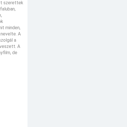
-t szerettek
faluban,
e,
ok
mit minden,
 nevelte. A
zolgál a
iveszett. A
yfilm, de