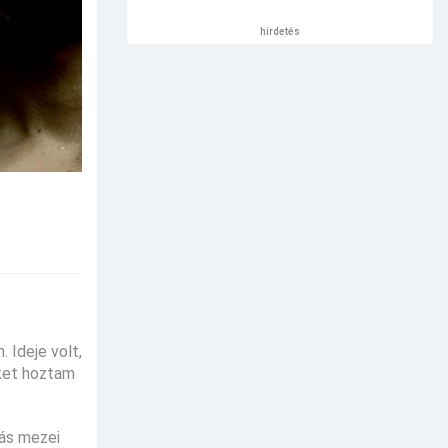
hirdetés
 Ideje volt,
eket hoztam
iás mezei