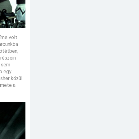
íme volt
 arcunkba
sötétben,
 részein
t sem
bb egy
sher közül.
emete a