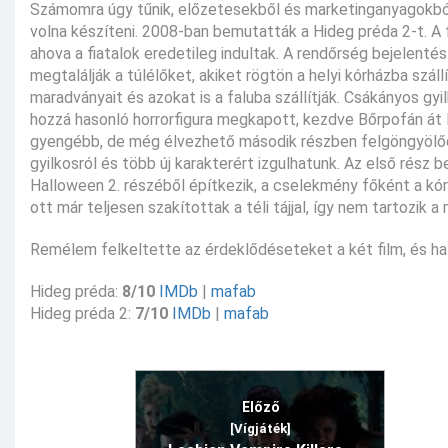
Számomra úgy tűnik, előzetesekből és marketinganyagokból
volna készíteni. 2008-ban bemutatták a Hideg préda 2-t. A f
ahova a fiatalok eredetileg indultak. A rendőrség bejelentés
megtalálják a túlélőket, akiket rögtön a helyi kórházba szál
maradványait és azokat is a faluba szállítják. Csákányos g
hozzá hasonló horrorfigura megkapott, kezdve Bőrpofán át F
gyengébb, de még élvezhető második részben felgöngyölődne
gyilkosról és több új karakterért izgulhatunk. Az első rész 
Halloween 2. részéből építkezik, a cselekmény főként a kórh
ott már teljesen szakítottak a téli tájjal, így nem tartozik a
Remélem felkeltette az érdeklődéseteket a két film, és h
Hideg préda:
8/10
IMDb
|
mafab
Hideg préda 2:
7/10
IMDb
|
mafab
Előző
[Vígjáték]