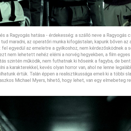
a és a Ragyogás hatása - érdekesség: a szálló neve a Ragyogás c
 tud maradni, az operatőri munka kifogástalan, kapunk bőven az
fut fel egyedül az emeletre a gyilkoshoz, nem kérdezősködnek a 
r ezt nem lehetett nehéz elérni a norvég hegyekben, a film egyes
atás szintén működik, nem futhatnak ki hőseink a fagyba, de ben
ni a karakterekkel, kevés olyan horror van, ahol ne lenne legalá
lhatunk értük. Talán éppen a realisztikussága emeli ki a többi sla
 maszkos Michael Myers, hihető, hogy lehet, van egy elmebeteg r