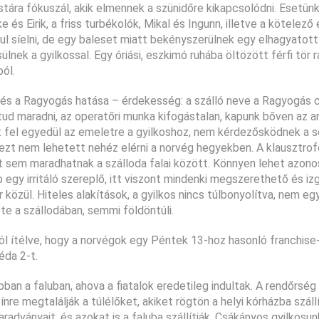
mistára fókuszál, akik elmennek a szünidőre kikapcsolódni. Esetün
 és Eirik, a friss turbékolók, Mikal és Ingunn, illetve a kötelező
l síelni, de egy baleset miatt bekényszerülnek egy elhagyatott
ek a gyilkossal. Egy óriási, eszkimó ruhába öltözött férfi tör r
ból.
a és a Ragyogás hatása – érdekesség: a szálló neve a Ragyogás 
tud maradni, az operatőri munka kifogástalan, kapunk bőven az 
fut fel egyedül az emeletre a gyilkoshoz, nem kérdezősködnek a 
ár ezt nem lehetett nehéz elérni a norvég hegyekben. A klausztro
t sem maradhatnak a szálloda falai között. Könnyen lehet azonos
b egy irritáló szereplő, itt viszont mindenki megszerethető és iz
er közül. Hiteles alakítások, a gyilkos nincs túlbonyolítva, nem 
e a szállodában, semmi földöntúli.
l ítélve, hogy a norvégok egy Péntek 13-hoz hasonló franchise
éda 2-t.
bban a faluban, ahova a fiatalok eredetileg indultak. A rendőrség
ínre megtalálják a túlélőket, akiket rögtön a helyi kórházba száll
adványait, és azokat is a faluba szállítják. Csákányos gyilkosu