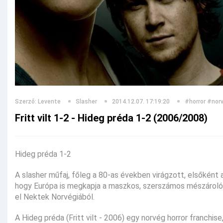
Szerző: Levente
Slasher
2014.12.07. 17:19:20
#horror
#nor
Fritt vilt 1-2 - Hideg préda 1-2 (2006/2008)
Hideg préda 1-2
A slasher műfaj, főleg a 80-as években virágzott, elsőként 
hogy Európa is megkapja a maszkos, szerszámos mészároló
el Nektek Norvégiából.
A Hideg préda (Fritt vilt - 2006) egy norvég horror franchi