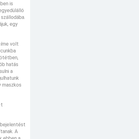
kben is
 egyedülálló
 szállodába.
ájuk, egy
címe volt
arcunkba
sötétben,
fób hatás
ulni a
gulhatunk
egy maszkos
-t
 bejelentést
ítanak. A
nk ebben a