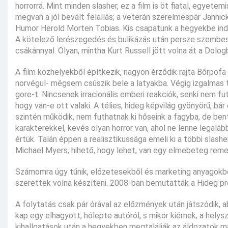
horrorrá. Mint minden slasher, ez a film is öt fiatal, egyete
megvan a jól bevált felállás; a veterán szerelmespár Jannicke
Humor Herold Morten Tobias. Kis csapatunk a hegyekbe indu
A kötelező lerészegedés és bulikázás után persze szembesüln
csákánnyal. Olyan, mintha Kurt Russell jött volna át a Dolog
A film közhelyekből építkezik, nagyon érződik rajta Bőrpof
norvégul- mégsem csúszik bele a latyakba. Végig izgalmas 
gore-t. Nincsenek irracionális emberi reakciók, senki nem 
hogy van-e ott valaki. A télies, hideg képvilág gyönyörű, b
szintén működik, nem futhatnak ki hőseink a fagyba, de ben
karakterekkel, kevés olyan horror van, ahol ne lenne legaláb
értük. Talán éppen a realisztikussága emeli ki a többi slash
Michael Myers, hihető, hogy lehet, van egy elmebeteg remet
Számomra úgy tűnik, előzetesekből és marketing anyagokbó
szerettek volna készíteni. 2008-ban bemutatták a Hideg pr
A folytatás csak pár órával az előzmények után játszódik, a
kap egy elhagyott, hólepte autóról, s mikor kiérnek, a helysz
kihallgatások után a hegyekben megtalálják az áldozatok mar