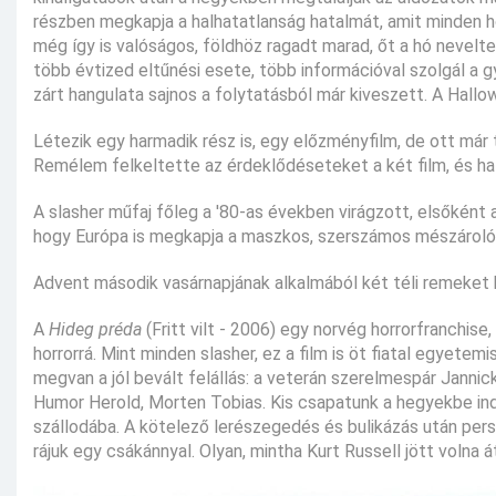
részben megkapja a halhatatlanság hatalmát, amit minden h
még így is valóságos, földhöz ragadt marad, őt a hó nevel
több évtized eltűnési esete, több információval szolgál a gy
zárt hangulata sajnos a folytatásból már kiveszett. A Hallow
Létezik egy harmadik rész is, egy előzményfilm, de ott már te
Remélem felkeltette az érdeklődéseteket a két film, és h
A slasher műfaj főleg a '80-as években virágzott, elsőként 
hogy Európa is megkapja a maszkos, szerszámos mészárol
Advent második vasárnapjának alkalmából két téli remeket
A
Hideg préda
(Fritt vilt - 2006) egy norvég horrorfranchis
horrorrá. Mint minden slasher, ez a film is öt fiatal egyete
megvan a jól bevált felállás: a veterán szerelmespár Jannicke
Humor Herold, Morten Tobias. Kis csapatunk a hegyekbe ind
szállodába. A kötelező lerészegedés és bulikázás után persz
rájuk egy csákánnyal. Olyan, mintha Kurt Russell jött volna á