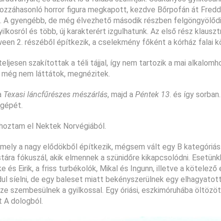
ozzáhasonló horror figura megkapott, kezdve Bőrpofán át Fredd
te. A gyengébb, de még élvezhető második részben felgöngyölőd
ilkosról és több, új karakterért izgulhatunk. Az első rész klausz
een 2. részéből építkezik, a cselekmény főként a kórház falai kö
ljesen szakítottak a téli tájjal, így nem tartozik a mai alkalomh
a még nem láttátok, megnézitek.
a
Texasi láncfűrészes mészárlás
, majd a
Péntek 13
. és így sorban.
ógépét.
 hoztam el Nektek Norvégiából.
e, mely a nagy elődökből építkezik, mégsem vált egy B kategóriá
mistára fókuszál, akik elmennek a szünidőre kikapcsolódni. Esetünk
 és Eirik, a friss turbékolók, Mikal és Ingunn, illetve a kötelező
ul síelni, de egy baleset miatt bekényszerülnek egy elhagyatot
e szembesülnek a gyilkossal. Egy óriási, eszkimóruhába öltözött
t A dologból.