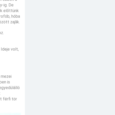
y-ig. De
ik előttünk
trofób, hóba
zött zajlik.
oz.
 Ideje volt,
s mezei
ben is
 egyedülálló
t
 férfi tör