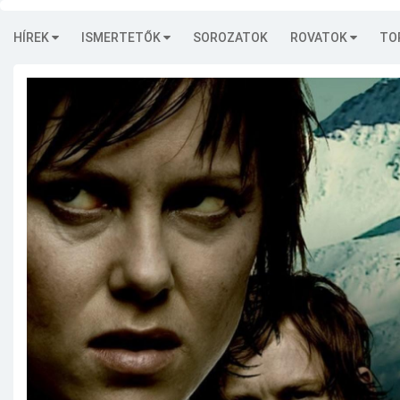
HÍREK
ISMERTETŐK
SOROZATOK
ROVATOK
TO