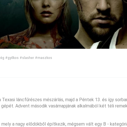
vég
#gyilkos
#slasher
#maszkos
a Texasi láncfűrészes mészárlás, majd a Péntek 13. és így sorban.
 gépét. Advent második vasárnapjának alkalmából két téli rem
se, mely a nagy elődökből építkezik, mégsem vált egy B - kategór