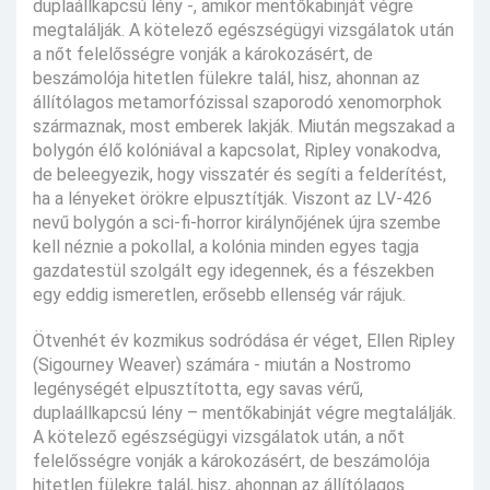
duplaállkapcsú lény -, amikor mentőkabinját végre
megtalálják. A kötelező egészségügyi vizsgálatok után
a nőt felelősségre vonják a károkozásért, de
beszámolója hitetlen fülekre talál, hisz, ahonnan az
állítólagos metamorfózissal szaporodó xenomorphok
származnak, most emberek lakják. Miután megszakad a
bolygón élő kolóniával a kapcsolat, Ripley vonakodva,
de beleegyezik, hogy visszatér és segíti a felderítést,
ha a lényeket örökre elpusztítják. Viszont az LV-426
nevű bolygón a sci-fi-horror királynőjének újra szembe
kell néznie a pokollal, a kolónia minden egyes tagja
gazdatestül szolgált egy idegennek, és a fészekben
egy eddig ismeretlen, erősebb ellenség vár rájuk.
Ötvenhét év kozmikus sodródása ér véget, Ellen Ripley
(Sigourney Weaver) számára - miután a Nostromo
legénységét elpusztította, egy savas vérű,
duplaállkapcsú lény – mentőkabinját végre megtalálják.
A kötelező egészségügyi vizsgálatok után, a nőt
felelősségre vonják a károkozásért, de beszámolója
hitetlen fülekre talál, hisz, ahonnan az állítólagos