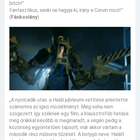
bitch!"
Fantasztikus, senki ne hagyja ki, irány a Corvin mozi!”
(
Fánkoslány
)
„A nyolcadik utas: a Halál jubileumi vetítése jelentette
számomra az igazi moziélményt. Még soha nem
szögezett így széknek egy film, a klausztrofób hatása
még órákkal később is megmaradt, a végén pedig a
közönség egyöntetűen tapsolt, már akkor vártam a
második rész műsorra tűzését. A bolygó neve: Halált