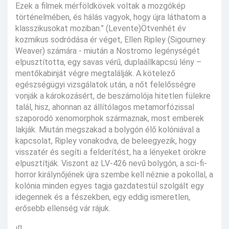
Ezek a filmek mérföldkövek voltak a mozgókép
történelmében, és hálás vagyok, hogy újra láthatom a
klasszikusokat moziban.” (Levente)Ötvenhét év
kozmikus sodródása ér véget, Ellen Ripley (Sigourney
Weaver) számára - miután a Nostromo legénységét
elpusztította, egy savas vérű, duplaállkapcsú lény –
mentőkabinját végre megtalálják. A kötelező
egészségügyi vizsgálatok után, a nőt felelősségre
vonják a károkozásért, de beszámolója hitetlen fülekre
talál, hisz, ahonnan az állítólagos metamorfózissal
szaporodó xenomorphok származnak, most emberek
lakják. Miután megszakad a bolygón élő kolóniával a
kapcsolat, Ripley vonakodva, de beleegyezik, hogy
visszatér és segíti a felderítést, ha a lényeket örökre
elpusztítják. Viszont az LV-426 nevű bolygón, a sci-fi-
horror királynőjének újra szembe kell néznie a pokollal, a
kolónia minden egyes tagja gazdatestül szolgált egy
idegennek és a fészekben, egy eddig ismeretlen,
erősebb ellenség vár rájuk.