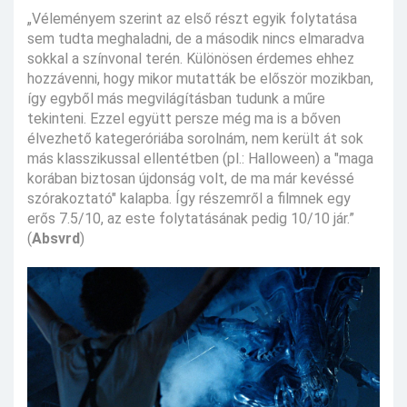
„Véleményem szerint az első részt egyik folytatása
sem tudta meghaladni, de a második nincs elmaradva
sokkal a színvonal terén. Különösen érdemes ehhez
hozzávenni, hogy mikor mutatták be először mozikban,
így egyből más megvilágításban tudunk a műre
tekinteni. Ezzel együtt persze még ma is a bőven
élvezhető kategeróriába sorolnám, nem került át sok
más klasszikussal ellentétben (pl.: Halloween) a "maga
korában biztosan újdonság volt, de ma már kevéssé
szórakoztató" kalapba. Így részemről a filmnek egy
erős 7.5/10, az este folytatásának pedig 10/10 jár.”
(
Absvrd
)