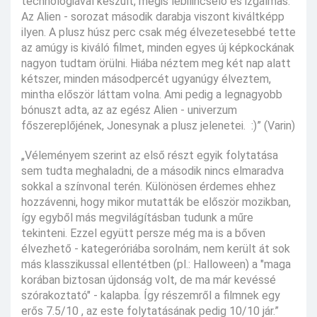
technológiával készült, mégis lebilincselő és izgalmas.
Az Alien - sorozat második darabja viszont kiváltképp
ilyen. A plusz húsz perc csak még élvezetesebbé tette
az amúgy is kiváló filmet, minden egyes új képkockának
nagyon tudtam örülni. Hiába néztem meg két nap alatt
kétszer, minden másodpercét ugyanúgy élveztem,
mintha először láttam volna. Ami pedig a legnagyobb
bónuszt adta, az az egész Alien - univerzum
főszereplőjének, Jonesynak a plusz jelenetei. :)” (Varin)
„Véleményem szerint az első részt egyik folytatása
sem tudta meghaladni, de a második nincs elmaradva
sokkal a színvonal terén. Különösen érdemes ehhez
hozzávenni, hogy mikor mutatták be először mozikban,
így egyből más megvilágításban tudunk a műre
tekinteni. Ezzel együtt persze még ma is a bőven
élvezhető - kategeróriába sorolnám, nem került át sok
más klasszikussal ellentétben (pl.: Halloween) a "maga
korában biztosan újdonság volt, de ma már kevéssé
szórakoztató" - kalapba. Így részemről a filmnek egy
erős 7.5/10 , az este folytatásának pedig 10/10 jár.”