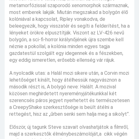
metamorfózissal szaporodó xenomorphok származnak,
most emberek lakják. Miután megszakad a bolygón élő
kolóniával a kapcsolat, Ripley vonakodva, de
beleegyezik, hogy visszatér és segíti a felderítést, ha a
lényeket örökre elpusztítják. Viszont az LV-426 nevű
bolygón, a sci-fi-horror királynőjének újra szembe kell
néznie a pokollal, a kolónia minden egyes tagja
gazdatestül szolgált egy idegennek és a fészekben,
egy eddig ismeretlen, erősebb ellenség vár rájuk.
A nyolcadik utas: a Halál mozi sikere után, a Corvin mozi
lehetőséget kínált, hogy átélhessük nagyvásznon a
második részt is, A bolygó neve: Halált. A mozival
közösen meghirdetett nyereményjátékunkkal két
szerencsés páros jegyet nyerhetett és természetesen
a CreepyShake szerkesztősége is beült átélni a
rettegést, hisz az „űrben senki sem halja meg a sikolyt”.
Először, új tagunk Steve szavait olvashatjátok a filmről,
majd a szerkesztők élménybeszámolóját,a cikk végén