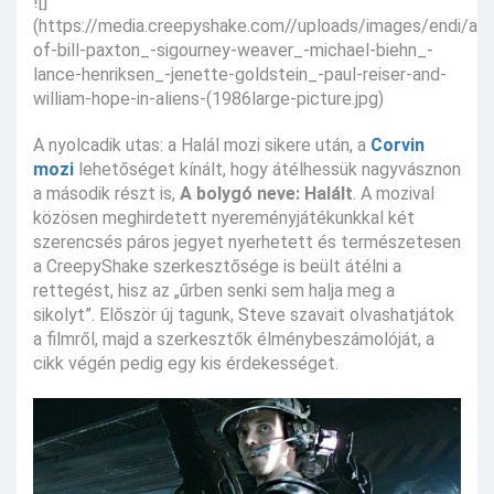
![]
(https://media.creepyshake.com//uploads/images/endi/alien
of-bill-paxton_-sigourney-weaver_-michael-biehn_-
lance-henriksen_-jenette-goldstein_-paul-reiser-and-
william-hope-in-aliens-(1986large-picture.jpg)
A nyolcadik utas: a Halál mozi sikere után, a
Corvin
mozi
lehetőséget kínált, hogy átélhessük nagyvásznon
a második részt is,
A bolygó neve: Halált
. A mozival
közösen meghirdetett nyereményjátékunkkal két
szerencsés páros jegyet nyerhetett és természetesen
a CreepyShake szerkesztősége is beült átélni a
rettegést, hisz az „űrben senki sem halja meg a
sikolyt”. Először új tagunk, Steve szavait olvashatjátok
a filmről, majd a szerkesztők élménybeszámolóját, a
cikk végén pedig egy kis érdekességet.