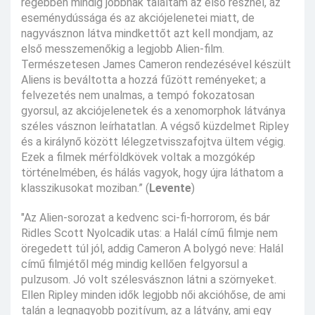
régebben mindig jobbnak találtam az első résznél, az
eseménydússága és az akciójelenetei miatt, de
nagyvásznon látva mindkettőt azt kell mondjam, az
első messzemenőkig a legjobb Alien-film.
Természetesen James Cameron rendezésével készült
Aliens is beváltotta a hozzá fűzött reményeket; a
felvezetés nem unalmas, a tempó fokozatosan
gyorsul, az akciójelenetek és a xenomorphok látványa
széles vásznon leírhatatlan. A végső küzdelmet Ripley
és a királynő között lélegzetvisszafojtva ültem végig.
Ezek a filmek mérföldkövek voltak a mozgókép
történelmében, és hálás vagyok, hogy újra láthatom a
klasszikusokat moziban.” (
Levente
)
"Az Alien-sorozat a kedvenc sci-fi-horrorom, és bár
Ridles Scott Nyolcadik utas: a Halál című filmje nem
öregedett túl jól, addig Cameron A bolygó neve: Halál
című filmjétől még mindig kellően felgyorsul a
pulzusom. Jó volt szélesvásznon látni a szörnyeket.
Ellen Ripley minden idők legjobb női akcióhőse, de ami
talán a legnagyobb pozitívum, az a látvány, ami egy