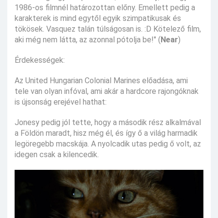
1986-os filmnél határozottan előny. Emellett pedig a
karakterek is mind egytől egyik szimpatikusak és
tökösek. Vasquez talán túlságosan is. :D Kötelező film,
aki még nem látta, az azonnal pótolja be!" (
Near
)
Érdekességek:
Az United Hungarian Colonial Marines előadása, ami
tele van olyan infóval, ami akár a hardcore rajongóknak
is újsonság erejével hathat:
Jonesy pedig jól tette, hogy a második rész alkalmával
a Földön maradt, hisz még él, és így ő a világ harmadik
legöregebb macskája. A nyolcadik utas pedig ő volt, az
idegen csak a kilencedik.