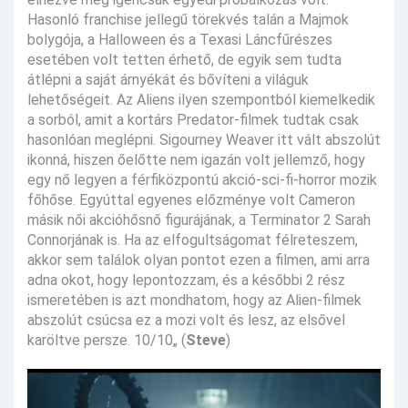
Hasonló franchise jellegű törekvés talán a Majmok
bolygója, a Halloween és a Texasi Láncfűrészes
esetében volt tetten érhető, de egyik sem tudta
átlépni a saját árnyékát és bővíteni a világuk
lehetőségeit. Az Aliens ilyen szempontból kiemelkedik
a sorból, amit a kortárs Predator-filmek tudtak csak
hasonlóan meglépni. Sigourney Weaver itt vált abszolút
ikonná, hiszen őelőtte nem igazán volt jellemző, hogy
egy nő legyen a férfiközpontú akció-sci-fi-horror mozik
főhőse. Egyúttal egyenes előzménye volt Cameron
másik női akcióhősnő figurájának, a Terminator 2 Sarah
Connorjának is. Ha az elfogultságomat félreteszem,
akkor sem találok olyan pontot ezen a filmen, ami arra
adna okot, hogy lepontozzam, és a későbbi 2 rész
ismeretében is azt mondhatom, hogy az Alien-filmek
abszolút csúcsa ez a mozi volt és lesz, az elsővel
karöltve persze. 10/10„ (
Steve
)