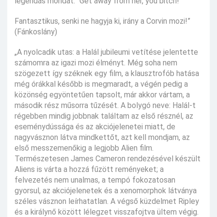
legendás mondat: "Get away from her, you bitch!"
Fantasztikus, senki ne hagyja ki, irány a Corvin mozi!”
(Fánkoslány)
„A nyolcadik utas: a Halál jubileumi vetítése jelentette
számomra az igazi mozi élményt. Még soha nem
szögezett így széknek egy film, a klausztrofób hatása
még órákkal később is megmaradt, a végén pedig a
közönség egyöntetűen tapsolt, már akkor vártam, a
második rész műsorra tűzését. A bolygó neve: Halál-t
régebben mindig jobbnak találtam az első résznél, az
eseménydússága és az akciójelenetei miatt, de
nagyvásznon látva mindkettőt, azt kell mondjam, az
első messzemenőkig a legjobb Alien film.
Természetesen James Cameron rendezésével készült
Aliens is várta a hozzá fűzött reményeket; a
felvezetés nem unalmas, a tempó fokozatosan
gyorsul, az akciójelenetek és a xenomorphok látványa
széles vásznon leírhatatlan. A végső küzdelmet Ripley
és a királynő között lélegzet visszafojtva ültem végig.