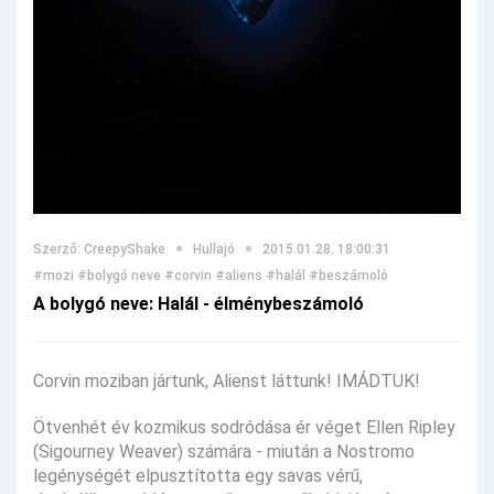
Szerző: CreepyShake
Hullajó
2015.01.28. 18:00:31
#mozi
#bolygó neve
#corvin
#aliens
#halál
#beszámoló
A bolygó neve: Halál - élménybeszámoló
Corvin moziban jártunk, Alienst láttunk! IMÁDTUK!
Ötvenhét év kozmikus sodródása ér véget Ellen Ripley
(Sigourney Weaver) számára - miután a Nostromo
legénységét elpusztította egy savas vérű,