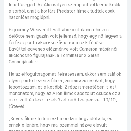
lehetőségeit. Az Aliens ilyen szempontból kiemelkedik
a sorból, amit a kortárs Predator filmek tudtak csak
hasonlóan meglépni.
Sigourney Weaver itt vált abszolút ikonná, hiszen
őelőtte nem igazán volt jellemző, hogy egy nő legyen a
férfiközpontú akció-sci-fi-horror mozik főhőse.
Egyúttal egyenes előzménye volt Cameron másik női
akcióhősnő figurájának, a Terminator 2 Sarah
Connorjának is.
Ha az elfogultságomat félreteszem, akkor sem találok
olyan pontot ezen a filmen, ami arra adna okot, hogy
lepontozzam, és a későbbi 2 rész ismeretében is azt
mondhatom, hogy az Alien filmek abszolút csúcsa ez a
mozi volt és lesz, az elsővel karöltve persze. 10/10„
(Steve)
„Kevés filmre tudom azt mondani, hogy időtálló, és
annak ellenére, hogy mai szemmel nézve elavult