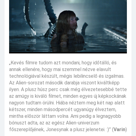
„Kevés filmre tudom azt mondani, hogy időtálló, és
annak ellenére, hogy mai szemmel nézve elavult
technológiával készült, mégis lebilincselő és izgalmas.
Az Alien-sorozat második darabja viszont kiváltképp
ilyen. A plusz húsz perc csak még élvezetesebbé tette
az amúgy is kiváló filmet, minden egyes új képkockának
nagyon tudtam örülni. Hiába néztem meg két nap alatt
kétszer, minden másodpercét ugyanúgy élveztem,
mintha először láttam volna. Ami pedig a legnagyobb
bónuszt adta, az az egész Alien-univerzum
főszereplőjének, Jonesynak a plusz jelenetei. :)” (
Varin
)