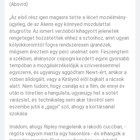
(Absvrd)
„Az első rész igen magasra tette a lécet moziélmény-
ügyileg, de az Aliens egy könnyed mozdulattal
átugrotta. Az ismert verzióból kihagyott jelenetek
rengeteget hozzátettek ehhez a sztorihoz, amit ugyan
kölyökkoromtól fogva rendszeresen újranézek,
mégsem éreztem egy perc unalmat sem. Feszengtem
a székben, ahányszor csipogni kezdett egyre gyorsabb
tempóban a mozgásérzékelőjük a szívverésemmel
egyszerre, és ugyanúgy aggódtam Newt-ért, amikor a
vízben álldogált, vagy a Királynő elől bujkált a rácsok
alatt. Nem tudom, hogy csinálja ez a film, de ennyi év
után is töretlen a hangulata, ugyanúgy hat a sötét
varázslat, és technikailag sem akar távolról sem
eszembe jutni a „gagyi” szó, ahogy a kortársainál
szokása.
Imádom, ahogy Ripley megjelenik a rakodó cuccban, -
régóta vágyom miatta egy hasonlóra - és elhangzik a