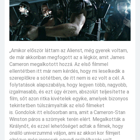
„Amikor először láttam az Alienst, még gyerek voltam,
de már akkoriban megfogott az a légkör, amit James
Cameron megalkotott hozzá. Az első filmmel
ellentétben itt már nem kérdés, hogy mi leselkedik a
szereplőkre a sötétben, de itt nem is ez volt a cél. A
folytatások alapszabálya, hogy legyen több, nagyobb,
izgalmasabb, és ezt úgy érzem, abszolút teljesítette a
film, sőt azon ritka kivételek egyike, amelyek bizonyos
tekintetben túlszárnyalták az első filmeket
is. Gondolok itt elsősorban arra, amit a Cameron-Stan
Winston páros a szörnyek terén elért. Megalkották a
Királynőt, és ezzel lehetőséget adtak a filmek, hogy
önálló univerzummá váljon, ami az akkori kor filmjeit
elnézve még igencsak egyedi próbálkozás volt.