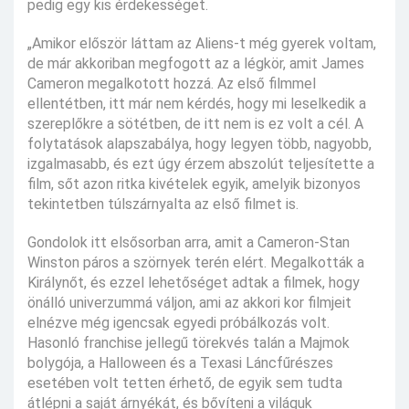
pedig egy kis érdekességet.
„Amikor először láttam az Aliens-t még gyerek voltam,
de már akkoriban megfogott az a légkör, amit James
Cameron megalkotott hozzá. Az első filmmel
ellentétben, itt már nem kérdés, hogy mi leselkedik a
szereplőkre a sötétben, de itt nem is ez volt a cél. A
folytatások alapszabálya, hogy legyen több, nagyobb,
izgalmasabb, és ezt úgy érzem abszolút teljesítette a
film, sőt azon ritka kivételek egyik, amelyik bizonyos
tekintetben túlszárnyalta az első filmet is.
Gondolok itt elsősorban arra, amit a Cameron-Stan
Winston páros a szörnyek terén elért. Megalkották a
Királynőt, és ezzel lehetőséget adtak a filmek, hogy
önálló univerzummá váljon, ami az akkori kor filmjeit
elnézve még igencsak egyedi próbálkozás volt.
Hasonló franchise jellegű törekvés talán a Majmok
bolygója, a Halloween és a Texasi Láncfűrészes
esetében volt tetten érhető, de egyik sem tudta
átlépni a saját árnyékát, és bővíteni a világuk