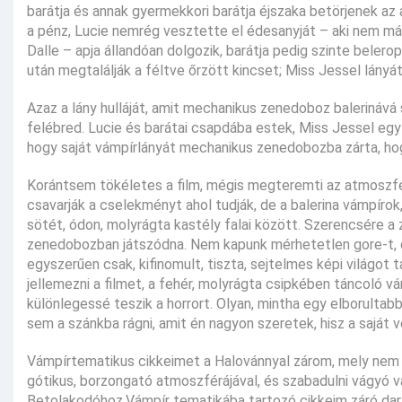
barátja és annak gyermekkori barátja éjszaka betörjenek az 
a pénz, Lucie nemrég vesztette el édesanyját – aki nem más 
Dalle – apja állandóan dolgozik, barátja pedig szinte bele
után megtalálják a féltve őrzött kincset; Miss Jessel lányát
Azaz a lány hulláját, amit mechanikus zenedoboz balerinává
felébred. Lucie és barátai csapdába estek, Miss Jessel egy ö
hogy saját vámpírlányát mechanikus zenedobozba zárta, hog
Korántsem tökéletes a film, mégis megteremti az atmoszfér
csavarják a cselekményt ahol tudják, de a balerina vámpírok,
sötét, ódon, molyrágta kastély falai között. Szerencsére a 
zenedobozban játszódna. Nem kapunk mérhetetlen gore-t, d
egyszerűen csak, kifinomult, tiszta, sejtelmes képi világot 
jellemezni a filmet, a fehér, molyrágta csipkében táncoló
különlegessé teszik a horrort. Olyan, mintha egy elborult
sem a szánkba rágni, amit én nagyon szeretek, hisz a saját 
Vámpírtematikus cikkeimet a Halovánnyal zárom, mely nem
gótikus, borzongató atmoszférájával, és szabadulni vágyó vám
Betolakodóhoz.Vámpír tematikába tartozó cikkeim záró dara