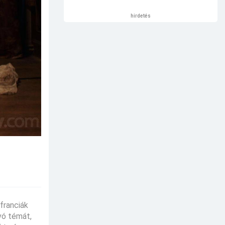
hirdetés
franciák
ívó témát,