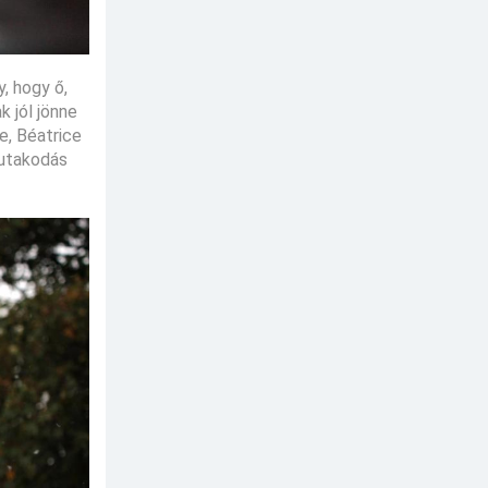
, hogy ő,
k jól jönne
e, Béatrice
kutakodás