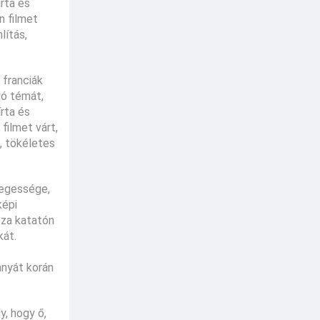
rta és
n filmet
lítás,
 franciák
vó témát,
rta és
filmet várt,
, tökéletes
nlegessége,
képi
zza katatón
kát.
ányát korán
y, hogy ő,