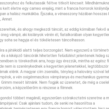
asszonyhoz és felkutassák féltve titkolt kincseit. Mindhármukna
kelt életre egy cameo erejéig, mint a francia horrorok királynőj
roppan a halász munkákba. Éjszaka, a vénasszony házában hosszas
, Annat.
 szereltek, és ahogy megkezdi táncát, az eddig kómában fekvő a
reg vámpír, aki kislányok vérén él, fiatalkorában olyan kegyetlen
y soha se hagyja el és tökéletesen táncolhasson.
a a játékidő alatti teljes borzongást. Nem egyszerű a történe
 és a kiképző táncórák hihetetlen felüdülést jelentenek hideg sz
zenében is törekedtek arra, hogy úgy érezzük, mintha az egész f
e nem is szerénykednek a kegyetlen jelenetekkel, legtöbbször
tárnak elénk. A magyar cím zseniális, tényleg a halovány szóval l
 vámpírok, a vén oxigénmaszkos vámpíranya és mechanikus gyerm
abb Grimm mesét látnánk. Nem fogják az üzenetet, de még a cse
verzióm, a képzelőerőm is részese a filmnek.
 gondol többet magánál, egyszerűen szórakoztatni szeretne a 
pírjaival. Csak ajánlani tudom, de senki ne hasonlítsa a
bjának természetesen egy francia horrort választottam, hisz n