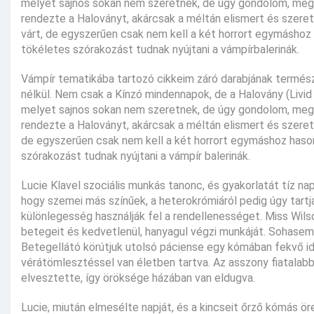
melyet sajnos sokan nem szeretnek, de úgy gondolom, megva
rendezte a Haloványt, akárcsak a méltán elismert és szeret
várt, de egyszerűen csak nem kell a két horrort egymáshoz ha
tökéletes szórakozást tudnak nyújtani a vámpírbalerinák.
Vámpír tematikába tartozó cikkeim záró darabjának természe
nélkül. Nem csak a Kínzó mindennapok, de a Halovány (Livid –
melyet sajnos sokan nem szeretnek, de úgy gondolom, megva
rendezte a Haloványt, akárcsak a méltán elismert és szeret
de egyszerűen csak nem kell a két horrort egymáshoz hasonlí
szórakozást tudnak nyújtani a vámpír balerinák.
Lucie Klavel szociális munkás tanonc, és gyakorlatát tíz na
hogy szemei más színűek, a heterokrómiáról pedig úgy tartjá
különlegesség használják fel a rendellenességet. Miss Wils
betegeit és kedvetlenül, hanyagul végzi munkáját. Sohasem
Betegellátó körútjuk utolsó páciense egy kómában fekvő id
vérátömlesztéssel van életben tartva. Az asszony fiatalabb 
elvesztette, így öröksége házában van eldugva.
Lucie, miután elmesélte napját, és a kincseit őrző kómás 