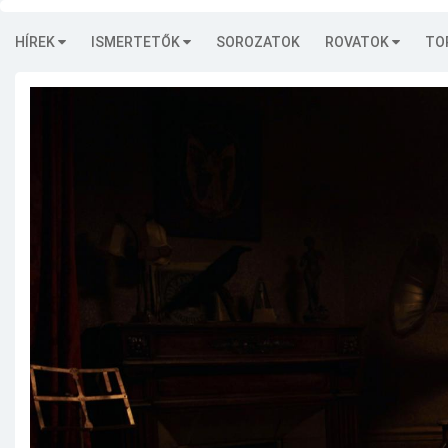
HÍREK
ISMERTETŐK
SOROZATOK
ROVATOK
TO