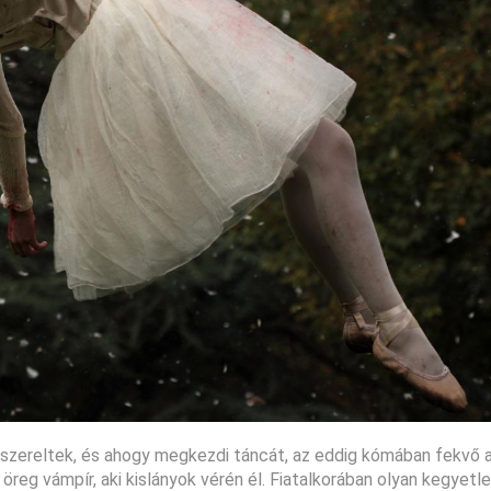
á szereltek, és ahogy megkezdi táncát, az eddig kómában fekvő 
öreg vámpír, aki kislányok vérén él. Fiatalkorában olyan kegyetle