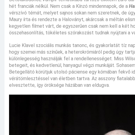
hét franciák nélkül. Nem csak a Kínzó mindennapok, de a
Ha
vérszívó témát, melyet sajnos sokan nem szeretnek, de úgy
Maury írta és rendezte a Haloványt, akárcsak a méltán eli
kegyetlen filmet várt, de egyszerűen csak nem kell a két hor
összehasonlítás, tökéletes szórakozást tudnak nyújtani a vá
Lucie Klavel szociális munkás tanonc, és gyakorlatát tíz na
hogy szemei más színűek, a heterokrómiáról pedig úgy tartj
különlegesség használják fel a rendellenességet. Miss Wils
betegeit, és kedvetlenül, hanyagul végzi munkáját. Sohase
Betegellátó körútjuk utolsó páciense egy kómában fekvő id
vérátömlesztéssel van életben tartva. Az asszony fiatalabb 
elvesztette, így öröksége házában van eldugva.