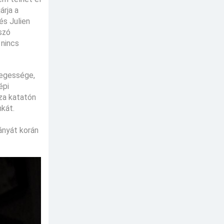
árja a
és Julien
szó
 nincs
nlegessége,
épi
zza katatón
nkát.
ányát korán