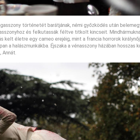
regasszony történetét barátjának, némi győzködés után belemegy
asszonyhoz és felkutassák féltve titkolt kincseit. Mindhármukna
 kelt életre egy cameo erejéig, mint a francia horrorok királynőj
eroppan a halászmunkákba. Éjszaka a vénasszony házában hosszas 
, Annát.