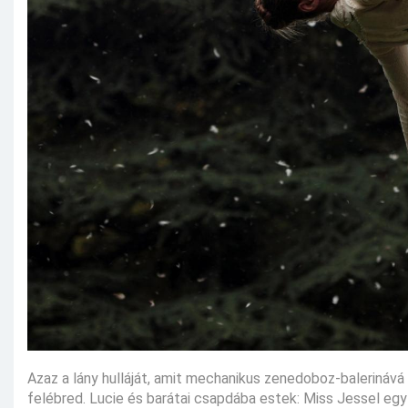
Azaz a lány hulláját, amit mechanikus zenedoboz-balerináv
felébred. Lucie és barátai csapdába estek: Miss Jessel egy 