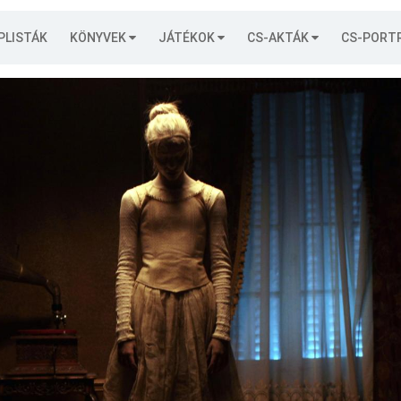
PLISTÁK
KÖNYVEK
JÁTÉKOK
CS-AKTÁK
CS-PORT