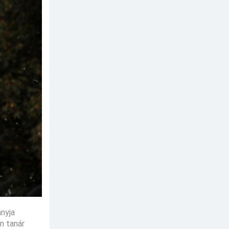
anyja
n tanár