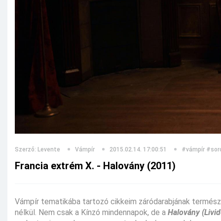
Szerző: Levente
Vámpír
2015.02.14. 17:00:51
#vámpír
#sor
Francia extrém X. - Halovány (2011)
Vámpír tematikába tartozó cikkeim záródarabjának természet
nélkül. Nem csak a Kínzó mindennapok, de a
Halovány (Livid