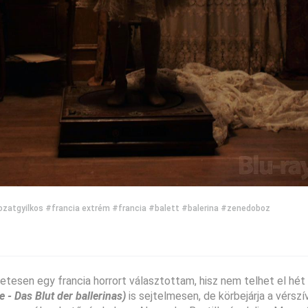
ozatgyilkos
#francia extrém
#francia
#balett
#balerina
#zenedoboz
esen egy francia horrort választottam, hisz nem telhet el hét 
e - Das Blut der ballerinas)
is sejtelmesen, de körbejárja a vérsz