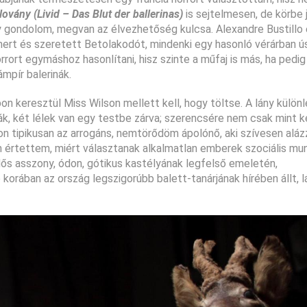
lovány (Livid – Das Blut der ballerinas)
is sejtelmesen, de körbe j
 gondolom, megvan az élvezhetőség kulcsa. Alexandre Bustillo 
smert és szeretett Betolakodót, mindenki egy hasonló vérárban ú
rort egymáshoz hasonlítani, hisz szinte a műfaj is más, ha pedig
mpír balerinák.
pon keresztül Miss Wilson mellett kell, hogy töltse. A lány külö
ák, két lélek van egy testbe zárva; szerencsére nem csak mint k
on tipikusan az arrogáns, nemtörődöm ápolónő, aki szívesen alá
m értettem, miért választanak alkalmatlan emberek szociális mu
ős asszony, ódon, gótikus kastélyának legfelső emeletén,
korában az ország legszigorúbb balett-tanárjának hírében állt, l