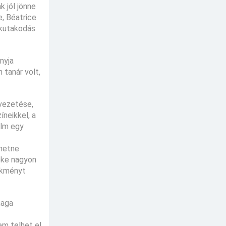
k jól jönne
e, Béatrice
 kutakodás
nyja
 tanár volt,
tvezetése,
íneikkel, a
ilm egy
ehetne
eke nagyon
lekményt
maga
em telhet el