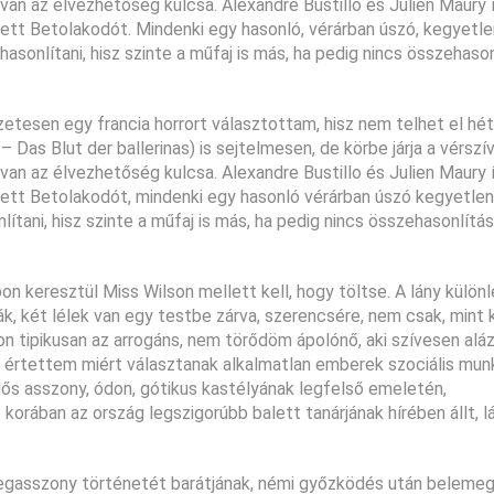
n az élvezhetőség kulcsa. Alexandre Bustillo és Julien Maury í
ett Betolakodót. Mindenki egy hasonló, vérárban úszó, kegyetle
sonlítani, hisz szinte a műfaj is más, ha pedig nincs összehason
tesen egy francia horrort választottam, hisz nem telhet el hét
 Das Blut der ballerinas) is sejtelmesen, de körbe járja a vérszí
n az élvezhetőség kulcsa. Alexandre Bustillo és Julien Maury í
ett Betolakodót, mindenki egy hasonló vérárban úszó kegyetlen 
tani, hisz szinte a műfaj is más, ha pedig nincs összehasonlítás
pon keresztül Miss Wilson mellett kell, hogy töltse. A lány külö
k, két lélek van egy testbe zárva, szerencsére, nem csak, mint 
on tipikusan az arrogáns, nem törődöm ápolónő, aki szívesen alá
 értettem miért választanak alkalmatlan emberek szociális mun
ős asszony, ódon, gótikus kastélyának legfelső emeletén,
korában az ország legszigorúbb balett tanárjának hírében állt, l
öregasszony történetét barátjának, némi győzködés után belemeg