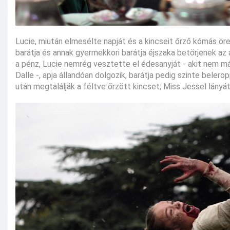
Lucie, miután elmesélte napját és a kincseit őrző kómás ö
barátja és annak gyermekkori barátja éjszaka betörjenek az 
a pénz, Lucie nemrég vesztette el édesanyját - akit nem más
Dalle -, apja állandóan dolgozik, barátja pedig szinte bel
után megtalálják a féltve őrzött kincset; Miss Jessel lányát