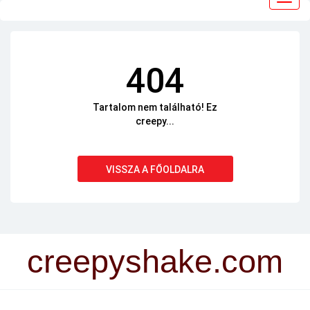
navig
404
Tartalom nem található! Ez
creepy...
VISSZA A FŐOLDALRA
creepyshake.com