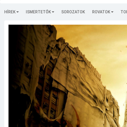
HÍREK
ISMERTETŐK
SOROZATOK
ROVATOK
TO