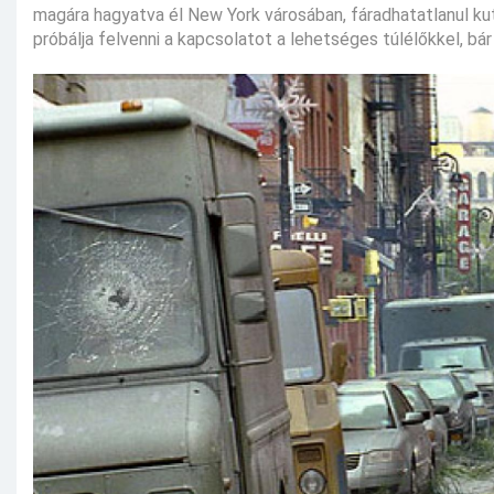
magára hagyatva él New York városában, fáradhatatlanul ku
próbálja felvenni a kapcsolatot a lehetséges túlélőkkel, bá