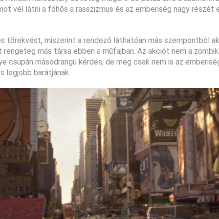
mot vél látni a főhős a rasszizmus és az emberiség nagy részét 
res törekvést, miszerint a rendező láthatóan más szempontból a
zt rengeteg más társa ebben a műfajban. Az akciót nem a zombik
élye csupán másodrangú kérdés, de még csak nem is az emberisé
 legjobb barátjának.