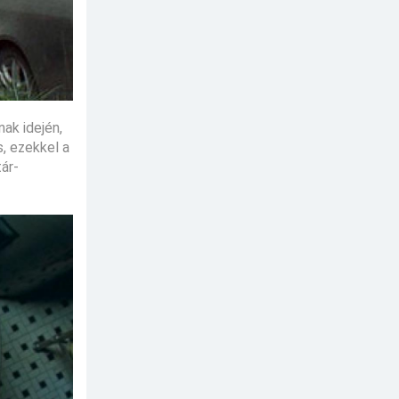
ak idején,
, ezekkel a
ár-