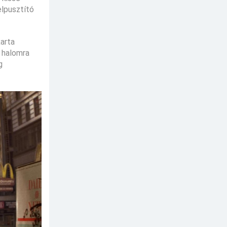
elpusztító
karta
 halomra
g