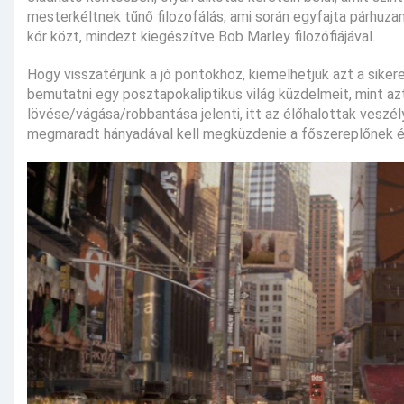
mesterkéltnek tűnő filozofálás, ami során egyfajta párhuza
kór közt, mindezt kiegészítve Bob Marley filozófiájával.
Hogy visszatérjünk a jó pontokhoz, kiemelhetjük azt a sike
bemutatni egy posztapokaliptikus világ küzdelmeit, mint a
lövése/vágása/robbantása jelenti, itt az élőhalottak vesz
megmaradt hányadával kell megküzdenie a főszereplőnek és