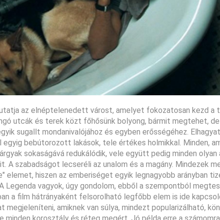
emutatja az elnéptelenedett várost, amelyet fokozatosan kezd a
kongó utcák és terek közt főhősünk bolyong, bármit megtehet, de
egyik sugallt mondanivalójához és egyben erősségéhez. Elhagyat
l egyig bebútorozott lakások, tele értékes holmikkal. Minden, a
árgyak sokaságává redukálódik, vele együtt pedig minden olyan 
amit. A szabadságot lecseréli az unalom és a magány. Mindezek mel
ve" elemet, hiszen az emberiséget egyik legnagyobb arányban ti
. A Legenda vagyok, úgy gondolom, ebből a szempontból megtes
an a film hátrányaként felsorolható legfőbb elem is ide kapcsol
 megjeleníteni, amiknek van súlya, mindezt popularizálható, kö
nte minden korosztály és réteg megért. Jó példa erre a számomra