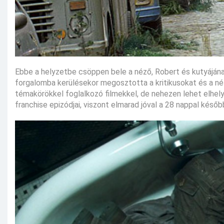
Ebbe a helyzetbe csöppen bele a néző, Robert és kutyájána
forgalomba kerülésekor megosztotta a kritikusokat és a néz
témakörökkel foglalkozó filmekkel, de nehezen lehet elhely
franchise epizódjai, viszont elmarad jóval a 28 nappal késő