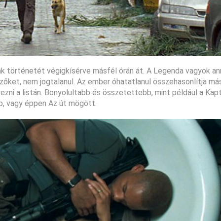
k történetét végigkísérve másfél órán át. A Legenda vagyok ann
őket, nem jogtalanul. Az ember óhatatlanul összehasonlítja más
ezni a listán. Bonyolultabb és összetettebb, mint például a Kapt
bb, vagy éppen Az út mögött.