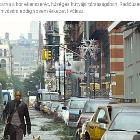
tatva a kór ellenszerét, hűséges kutyája társaságában. Rádióüz
r hívására eddig sosem érkezett válasz.