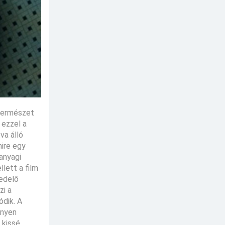
 természet
 ezzel a
va álló
mire egy
anyagi
lett a film
zedelő
zi a
ódik. A
nnyen
 kissé