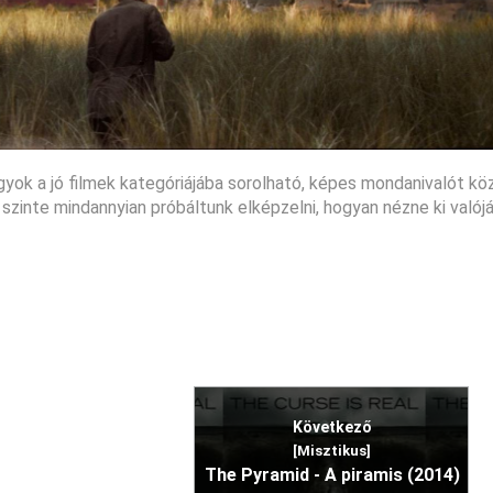
k a jó filmek kategóriájába sorolható, képes mondanivalót köz
 szinte mindannyian próbáltunk elképzelni, hogyan nézne ki valój
Következő
[Misztikus]
The Pyramid - A piramis (2014)