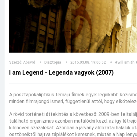
Szerző: Absvrd
Disztópia
2015.03.08. 19:00:52
#will smith
I am Legend - Legenda vagyok (2007)
A posztapokaliptikus témájú filmek egyik leginkább közisme
minden filmrajongó ismeri, függetlenül attól, hogy elkötele
A rövid történeti áttekintés a következő: 2009-ben feltalál
található organizmus azonban mutálódni kezd, az így létrejö
kilencven százalékát. Azonban a járvány áldozatai haláluk u
ösztöneiktől hajtva táplálékot keresnek, miután a Nap lenyug