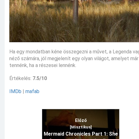
Ha egy mondatban kéne összegezni a művet, a Legenda vagyo
néző számára, jól megjelenít egy olyan világot, amelyet már
tennénk, ha a részesei lennénk.
Értékelés:
7.5/10
IMDb
|
mafab
Előző
[Misztikus]
Mermaid Chronicles Part 1: She