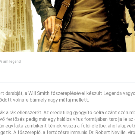
#i am legend
rt darabját, a Will Smith főszereplésével készült Legenda vagy
ződött volna-e bármely nagy műfaj mellett.
ják a rák ellenszerét. Az eredetileg gyógyító célra szánt szérum
vő fertőzés pedig már egy halálos vírus formájában tarolja le a
tán egyfajta zombiként térnek vissza a földi életbe, ahol alapvet
szik. A főszereplő, a fertőzésre immunis Dr. Robert Neville, vir