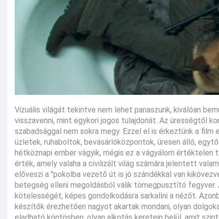
Vizuális világát tekintve nem lehet panaszunk, kiválóan b
visszavenni, mint egykori jogos tulajdonát. Az ürességtől 
szabadsággal nem sokra megy. Ezzel el is érkeztünk a film 
üzletek, ruhaboltok, bevásárlóközpontok, üresen álló, egytő
hétköznapi ember vágyik, mégis ez a vágyálom értéktelen t
érték, amely valaha a civilizált világ számára jelentett val
előveszi a "pokolba vezető út is jó szándékkal van kikövez
betegség elleni megoldásból válik tömegpusztító fegyver
kötelességét, képes gondolkodásra sarkallni a nézőt. Azonb
készítők érezhetően nagyot akartak mondani, olyan dolgokat
eladható köntösben, olyan alkotás keretein belül, amit szi