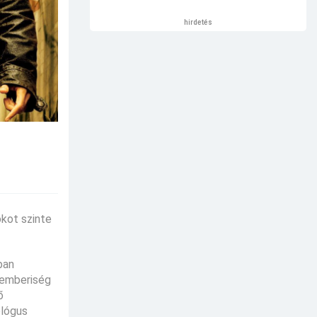
hirdetés
okot szinte
ban
z emberiség
ő
ológus