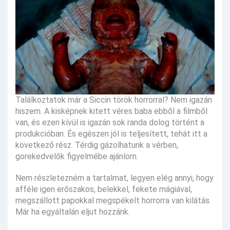
Találkoztatok már a Siccin török horrorral? Nem igazán
hiszem. A kisképnek kitett véres baba ebből a filmből
van, és ezen kívül is igazán sok randa dolog történt a
produkcióban. És egészen jól is teljesített, tehát itt a
következő rész. Térdig gázolhatunk a vérben,
gorekedvelők figyelmébe ajánlom.
Nem részletezném a tartalmat, legyen elég annyi, hogy
afféle igen erőszakos, belekkel, fekete mágiával,
megszállott papokkal megspékelt horrorra van kilátás.
Már ha egyáltalán eljut hozzánk.