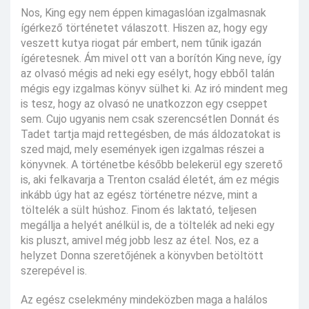
Nos, King egy nem éppen kimagaslóan izgalmasnak
ígérkező történetet válaszott. Hiszen az, hogy egy
veszett kutya riogat pár embert, nem tűnik igazán
ígéretesnek. Ám mivel ott van a borítón King neve, így
az olvasó mégis ad neki egy esélyt, hogy ebből talán
mégis egy izgalmas könyv sülhet ki. Az iró mindent meg
is tesz, hogy az olvasó ne unatkozzon egy cseppet
sem. Cujo ugyanis nem csak szerencsétlen Donnát és
Tadet tartja majd rettegésben, de más áldozatokat is
szed majd, mely események igen izgalmas részei a
könyvnek. A történetbe később belekerül egy szerető
is, aki felkavarja a Trenton család életét, ám ez mégis
inkább úgy hat az egész történetre nézve, mint a
töltelék a sült húshoz. Finom és laktató, teljesen
megállja a helyét anélkül is, de a töltelék ad neki egy
kis pluszt, amivel még jobb lesz az étel. Nos, ez a
helyzet Donna szeretőjének a könyvben betöltött
szerepével is.
Az egész cselekmény mindeközben maga a halálos