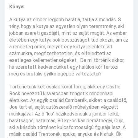
Könyv:
A kutya az ember legjobb barátja, tartja a mondás. S
tény, hogy a kutya az egyetlen olyan teremtmény, aki
jobban szereti gazdáját, mint az saját magát. Az ember
életében egy kutya sok bosszúságot tud okozni, ám az
a rengeteg öröm, melyet egy kutya jelenléte ad
számunkra, megfizethetetlen, és elfeledteti az
esetleges kellemetlenségeket. De mi történik akkor,
ha szeretett kedvencünket egy halálos kór fertőzi
meg és brutális gyilkológéppé változtatja?
Történetünk két család körül forog, akik egy Castle
Rock nevezetű kisvárosban tengetik mindennapi
életüket. Az egyik család Camberék, akiket a családfő,
Joe tart el, saját autószerelő műhelyében végzett
munkájával. Az ő "kis" házikedvencük a jámbor lelkű,
barátságos, hatalmas, 80 kg-os kan bernáthegyi, Cujo,
aki a később történet kulcsfontosságú figurája lesz. A
másik család Trentonék, apuka, anyuka és kisfiuk. Ők