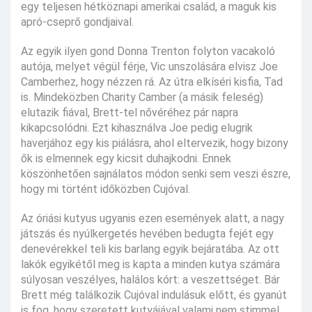
egy teljesen hétköznapi amerikai család, a maguk kis
apró-cseprő gondjaival.
Az egyik ilyen gond Donna Trenton folyton vacakoló
autója, melyet végül férje, Vic unszolására elvisz Joe
Camberhez, hogy nézzen rá. Az útra elkíséri kisfia, Tad
is. Mindeközben Charity Camber (a másik feleség)
elutazik fiával, Brett-tel nővéréhez pár napra
kikapcsolódni. Ezt kihasználva Joe pedig elugrik
haverjához egy kis piálásra, ahol eltervezik, hogy bizony
ők is elmennek egy kicsit duhajkodni. Ennek
köszönhetően sajnálatos módon senki sem veszi észre,
hogy mi történt időközben Cujóval.
Az óriási kutyus ugyanis ezen események alatt, a nagy
játszás és nyúlkergetés hevében bedugta fejét egy
denevérekkel teli kis barlang egyik bejáratába. Az ott
lakók egyikétől meg is kapta a minden kutya számára
súlyosan veszélyes, halálos kórt: a veszettséget. Bár
Brett még találkozik Cujóval indulásuk előtt, és gyanút
is fog, hogy szeretett kutyájával valami nem stimmel,