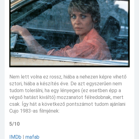
Nem lett volna ez rossz, hiába a nehezen képre vihető
sztori, hiába a készítés éve. De azt egyszerűen nem
tudom tolerálni, ha egy lényeges (ez esetben épp a
végső hatást kiváltó) mozzanatot félredobnak, mert
csak. Így hát a következő pontszámot tudom ajánlani
Cujo 1983-as filmjének:
5/10
IMDb
|
mafab