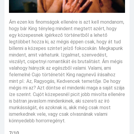
Ám ezen kis finomságok ellenére is azt kell mondanom,
hogy bár King tényleg mindent megtett azért, hogy
egy közepesnek ígérkező történetből a lehető
legtöbbet hozza ki, az mégis éppen csak, hogy át tud
billenni a közepes szintet jelző fokocskán. Megkapunk
mindent, amit várhatunk. Izgalmat, szenvedést,
viszályt, csipetnyi romantikát és brutalitást. Ám mégis
valahogy hiányzik az egészből valami. Valami, ami
felemelné Cujo történetét King nagynevű írásaihoz
mint pl.: Az, Ragyogás, Kedvencek temetője. De hogy
mégis mi az? Azt döntse el mindenki maga a saját szája
íze szerint. Cujót közepesnél picit jobb mivolta ellenére
is bátran javaslom mindenkinek, aki szereti az író
munkásságát, és azoknak is, akik még csak most
ismerkednek vele, vagy csak olvasnának valami
könnyedebb horrorregényt.
7/10