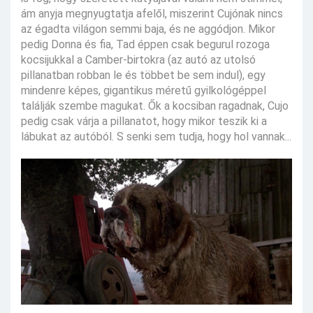
ám anyja megnyugtatja afelől, miszerint Cujónak nincs
az égadta világon semmi baja, és ne aggódjon. Mikor
pedig Donna és fia, Tad éppen csak begurul rozoga
kocsijukkal a Camber-birtokra (az autó az utolsó
pillanatban robban le és többet be sem indul), egy
mindenre képes, gigantikus méretű gyilkológéppel
találják szembe magukat. Ők a kocsiban ragadnak, Cujo
pedig csak várja a pillanatot, hogy mikor teszik ki a
lábukat az autóból. S senki sem tudja, hogy hol vannak...