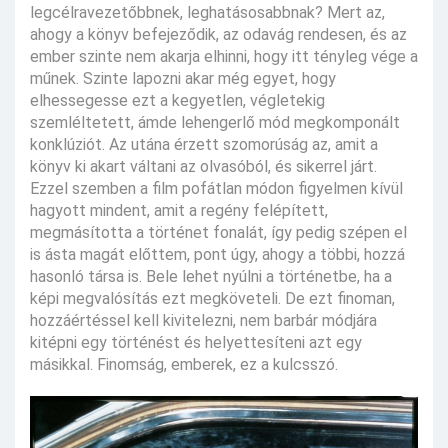
legcélravezetőbbnek, leghatásosabbnak? Mert az,
ahogy a könyv befejeződik, az odavág rendesen, és az
ember szinte nem akarja elhinni, hogy itt tényleg vége a
műnek. Szinte lapozni akar még egyet, hogy
elhessegesse ezt a kegyetlen, végletekig
szemléltetett, ámde lehengerlő mód megkomponált
konklúziót. Az utána érzett szomorúság az, amit a
könyv ki akart váltani az olvasóból, és sikerrel járt.
Ezzel szemben a film pofátlan módon figyelmen kívül
hagyott mindent, amit a regény felépített,
megmásította a történet fonalát, így pedig szépen el
is ásta magát előttem, pont úgy, ahogy a többi, hozzá
hasonló társa is. Bele lehet nyúlni a történetbe, ha a
képi megvalósítás ezt megköveteli. De ezt finoman,
hozzáértéssel kell kivitelezni, nem barbár módjára
kitépni egy történést és helyettesíteni azt egy
másikkal. Finomság, emberek, ez a kulcsszó.