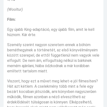
(Wooltur)
Film:
Egy újabb King-adaptáció, egy újabb film, amit le kell
húznom. Kár érte.
Személy szerint nagyon szeretem ennek a böhöm
bernáthegyinek a történetét, az első könyvélményeim
között szerepel, de ettől függetlenül nem vagyok vele
elfogult. De nem ám, elfogultság nélkül is bárkinek
merném ajánlani, hiába ódzkodnak a már korábban
említett tartalom miatt.
Viszont, hogy ezt a művet meg lehet-e jól filmesíteni?
Hát azt kétlem. A cselekmény több mint a fele egy
bezárt kocsiban játszódik, ami könyvben nagyszerűen
működik, filmen azonban a néző elveszítheti az
érdeklődését túlságosan is könnyen. Elképzelhető,