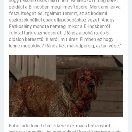
hogy hasonló okok miatt nem vállalkozott még senki
például a Bilincsben megfilmesítésére. Mert ami leírva
feszültséget és izgalmat teremt, az az irodalmi
eszközök nélkül csak ellaposodáshoz vezet. Ahogy
Fánkoslány mondta nemrég, mikor a Bilincsbenről
folytattunk eszmecserét: „Ránéz a pohárra, és 5
oldalon keresztül ír arról, mit érez. Filmben ez hogy
lenne megoldva? Ránéz két másodpercig, aztán vége.”
Ebből adódóan tehát a készítők máris hátrányból