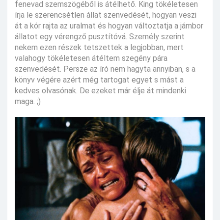
fenevad szemszögéből is átélhető. King tökéletesen
írja le szerencsétlen állat szenvedését, hogyan veszi
át a kór rajta az uralmat és hogyan változtatja a jámbor
állatot egy vérengző pusztítóvá. Személy szerint
nekem ezen részek tetszettek a legjobban, mert
valahogy tökéletesen átéltem szegény pára
szenvedését. Persze az író nem hagyta annyiban, s a
könyv végére azért még tartogat egyet s mást a
kedves olvasónak. De ezeket már élje át mindenki
maga. ;)