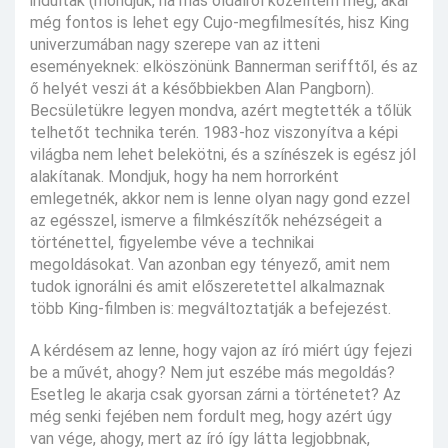
indultak (mondjuk, ha más oldalról közelítem meg, akár
még fontos is lehet egy Cujo-megfilmesítés, hisz King
univerzumában nagy szerepe van az itteni
eseményeknek: elköszönünk Bannerman serifftől, és az
ő helyét veszi át a későbbiekben Alan Pangborn).
Becsületükre legyen mondva, azért megtették a tőlük
telhetőt technika terén. 1983-hoz viszonyítva a képi
világba nem lehet belekötni, és a színészek is egész jól
alakítanak. Mondjuk, hogy ha nem horrorként
emlegetnék, akkor nem is lenne olyan nagy gond ezzel
az egésszel, ismerve a filmkészítők nehézségeit a
történettel, figyelembe véve a technikai
megoldásokat. Van azonban egy tényező, amit nem
tudok ignorálni és amit előszeretettel alkalmaznak
több King-filmben is: megváltoztatják a befejezést.
A kérdésem az lenne, hogy vajon az író miért úgy fejezi
be a művét, ahogy? Nem jut eszébe más megoldás?
Esetleg le akarja csak gyorsan zárni a történetet? Az
még senki fejében nem fordult meg, hogy azért úgy
van vége, ahogy, mert az író így látta legjobbnak,