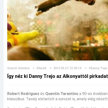
Szerző: Koimbra
Érkezik
2015.05.27. 21:00:10
#Danny Trejo
Így néz ki Danny Trejo az Alkonyattól pirkada
Robert Rodriguez
és
Quentin Tarantino
a 90-es években 
klasszikus. Tavaly elstartolt a sorozat is, amely elég nézet