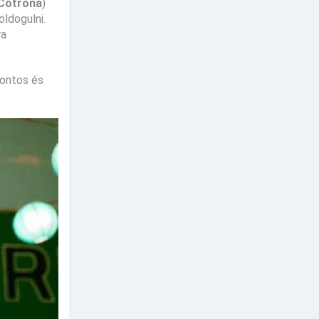
 Cotrona
)
ldogulni.
ra
fontos és