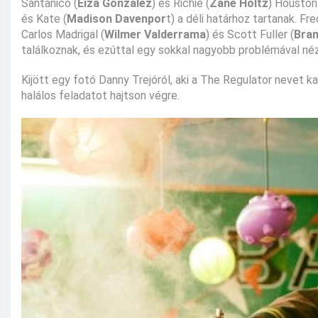
Santanico (
Eiza Gonzalez
) és Richie (
Zane Holtz
) Houston 
és Kate (
Madison Davenpor
t) a déli határhoz tartanak. Fr
Carlos Madrigal (
Wilmer Valderrama
) és Scott Fuller (
Bra
találkoznak, és ezúttal egy sokkal nagyobb problémával n
Kijött egy fotó Danny Trejóról, aki a The Regulator nevet 
halálos feladatot hajtson végre.