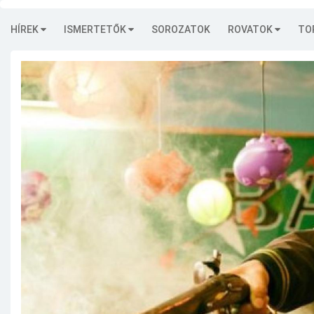
HÍREK
ISMERTETŐK
SOROZATOK
ROVATOK
TO