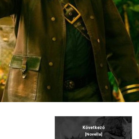
Következő
[Novella]