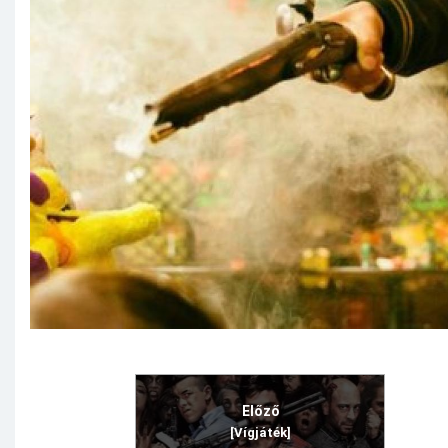
Előző
[Vígjáték]