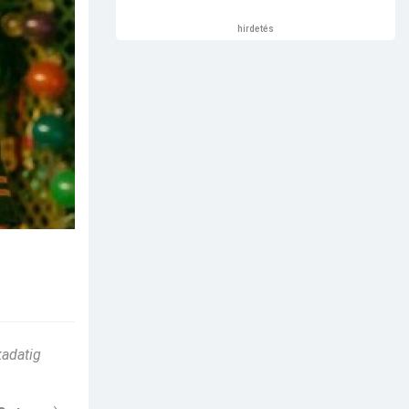
hirdetés
kadatig