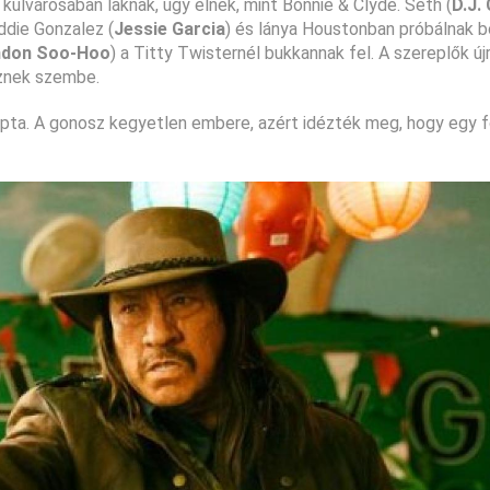
külvárosában laknak, úgy élnek, mint Bonnie & Clyde. Seth (
D.J.
eddie Gonzalez (
Jessie Garcia
) és lánya Houstonban próbálnak bo
ndon Soo-Hoo
) a Titty Twisternél bukkannak fel. A szereplők új
éznek szembe.
kapta. A gonosz kegyetlen embere, azért idézték meg, hogy egy 