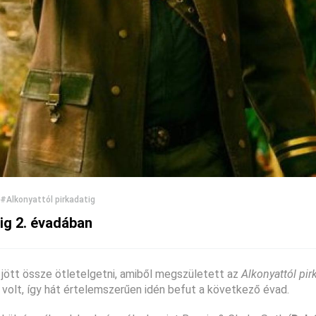
#Alkonyattól pirkadatig
tig 2. évadában
jött össze ötletelgetni, amiből megszületett az
Alkonyattól pir
t volt, így hát értelemszerűen idén befut a következő évad.