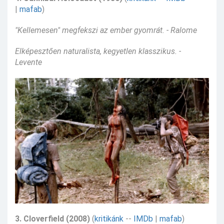
|
mafab
)
"Kellemesen" megfekszi az ember gyomrát. - Ralome
Elképesztően naturalista, kegyetlen klasszikus. -
Levente
3. Cloverfield (2008)
(
kritikánk
--
IMDb
|
mafab
)