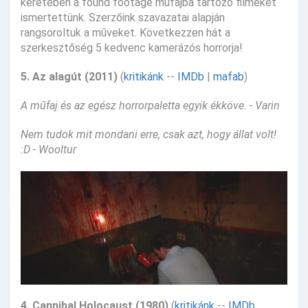
keretében a found footage műfajba tartozó filmeket
ismertettünk. Szerzőink szavazatai alapján
rangsoroltuk a műveket. Következzen hát a
szerkesztőség 5 kedvenc kamerázós horrorja!
5. Az alagút (2011)
(
kritikánk
--
IMDb
|
mafab
)
A műfaj és az egész horrorpaletta egyik ékköve. - Varin
Nem tudok mit mondani erre, csak azt, hogy állat volt!
:D - Wooltur
4. Cannibal Holocaust (1980)
(
kritikánk
--
IMDb