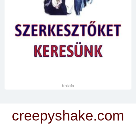
hirdetés
creepyshake.com