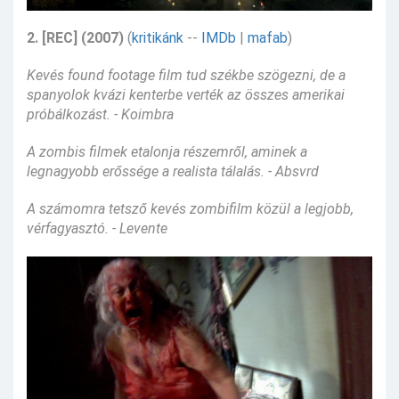
2. [REC] (2007)
(
kritikánk
--
IMDb
|
mafab
)
Kevés found footage film tud székbe szögezni, de a
spanyolok kvázi kenterbe verték az összes amerikai
próbálkozást. - Koimbra
A zombis filmek etalonja részemről, aminek a
legnagyobb erőssége a realista tálalás. - Absvrd
A számomra tetsző kevés zombifilm közül a legjobb,
vérfagyasztó. - Levente