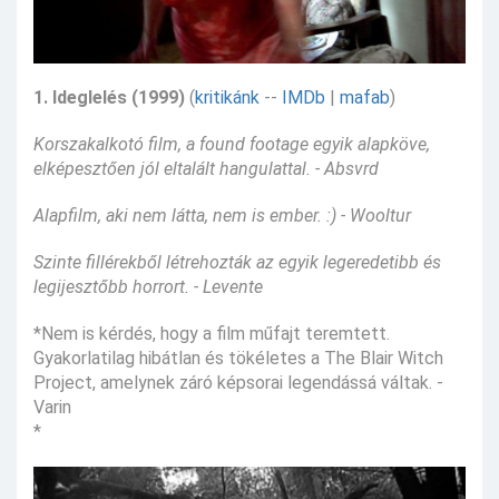
1. Ideglelés (1999)
(
kritikánk
--
IMDb
|
mafab
)
Korszakalkotó film, a found footage egyik alapköve,
elképesztően jól eltalált hangulattal. - Absvrd
Alapfilm, aki nem látta, nem is ember. :) - Wooltur
Szinte fillérekből létrehozták az egyik legeredetibb és
legijesztőbb horrort. - Levente
*Nem is kérdés, hogy a film műfajt teremtett.
Gyakorlatilag hibátlan és tökéletes a The Blair Witch
Project, amelynek záró képsorai legendássá váltak. -
Varin
*