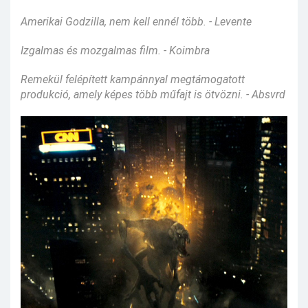
Amerikai Godzilla, nem kell ennél több. - Levente
Izgalmas és mozgalmas film. - Koimbra
Remekül felépített kampánnyal megtámogatott
produkció, amely képes több műfajt is ötvözni. - Absvrd