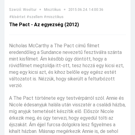
Szerző: Wooltur
Misztikus
2015.06.24. 14:00:36
#kísértet
#szellem
#misztikus
The Pact - Az egyezség (2012)
Nicholas McCarthy a The Pact című filmet
eredendőleg a Sundance nevezetű fesztiválra szánta
mint kisfilmet. Ám később úgy döntött, hogy a
rövidfilmet megtoldja itt-ott, tesz hozzá egy kicsi ezt,
meg egy kicsi azt, és kihoz belőle egy egész estét
változatot is. Nézzük, hogy sikerült a felturbózott
verzió.
A The Pact története egy testvérpárról szól. Annie és
Nicole édesanyjuk halála után visszatér a családi házba,
míg anyjuk temetését készítik elő. Először Nicole
érkezik meg, és úgy tervezi, hogy egyedül tölti az
éjszakát. Ám éjjel furcsa dolgokra lesz figyelmes a
kihalt házban. Másnap megérkezik Annie is, de sehol