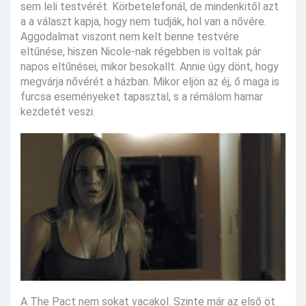
sem leli testvérét. Körbetelefonál, de mindenkitől azt
a a választ kapja, hogy nem tudják, hol van a nővére.
Aggodalmat viszont nem kelt benne testvére
eltűnése, hiszen Nicole-nak régebben is voltak pár
napos eltűnései, mikor besokallt. Annie úgy dönt, hogy
megvárja nővérét a házban. Mikor eljön az éj, ő maga is
furcsa eseményeket tapasztal, s a rémálom hamar
kezdetét veszi.
A The Pact nem sokat vacakol. Szinte már az első öt