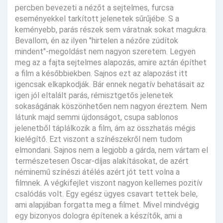
percben bevezeti a nézőt a sejtelmes, furcsa
eseményekkel tarkított jelenetek sűrűjébe. S a
keményebb, parás részek sem váratnak sokat magukra.
Bevallom, én az ilyen "hirtelen a nézőre zúdítok
mindent"-megoldást nem nagyon szeretem. Legyen
meg az a fajta sejtelmes alapozás, amire aztán építhet
a film a későbbiekben. Sajnos ezt az alapozást itt
igencsak elkapkodják. Bár ennek negatív behatásait az
igen jól eltalált parás, rémisztgetős jelenetek
sokaságának köszönhetően nem nagyon éreztem. Nem
látunk majd semmi újdonságot, csupa sablonos
jelenetből táplálkozik a film, ám az összhatás mégis
kielégítő. Ezt viszont a színészekről nem tudom
elmondani. Sajnos nem a legjobb a gárda, nem vártam el
természetesen Oscar-díjas alakításokat, de azért
néminemű színészi átélés azért jót tett volna a
filmnek. A végkifejlet viszont nagyon kellemes pozitív
csalódás volt. Egy egész ügyes csavart tettek bele,
ami alapjában forgatta meg a filmet. Mivel mindvégig
egy bizonyos dologra építenek a készítők, ami a