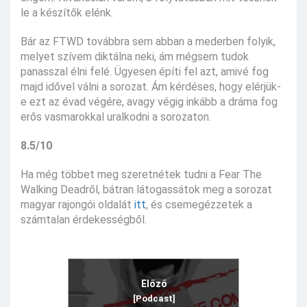
le a készítők elénk.
Bár az FTWD továbbra sem abban a mederben folyik,
melyet szívem diktálna neki, ám mégsem tudok
panasszal élni felé. Ügyesen építi fel azt, amivé fog
majd idővel válni a sorozat. Ám kérdéses, hogy elérjük-
e ezt az évad végére, avagy végig inkább a dráma fog
erős vasmarokkal uralkodni a sorozaton.
8.5/10
Ha még többet meg szeretnétek tudni a Fear The
Walking Deadről, bátran látogassátok meg a sorozat
magyar rajongói oldalát
itt
, és csemegézzetek a
számtalan érdekességből.
Előző
[Podcast]