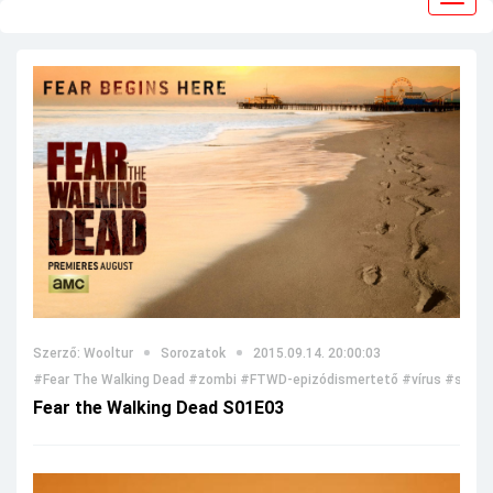
navig
Szerző: Wooltur
Sorozatok
2015.09.14. 20:00:03
#Fear The Walking Dead
#zombi
#FTWD-epizódismertető
#vírus
#soroz
Fear the Walking Dead S01E03