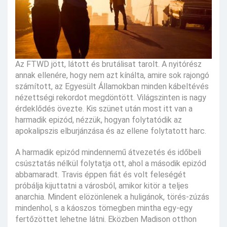
Az FTWD jött, látott és brutálisat tarolt. A nyitórész
annak ellenére, hogy nem azt kínálta, amire sok rajongó
számított, az Egyesült Államokban minden kábeltévés
nézettségi rekordot megdöntött. Világszinten is nagy
érdeklődés övezte. Kis szünet után most itt van a
harmadik epizód, nézzük, hogyan folytatódik az
apokalipszis elburjánzása és az ellene folytatott harc.
A harmadik epizód mindennemű átvezetés és időbeli
csúsztatás nélkül folytatja ott, ahol a második epizód
abbamaradt. Travis éppen fiát és volt feleségét
próbálja kijuttatni a városból, amikor kitör a teljes
anarchia. Mindent elözönlenek a huligánok, törés-zúzás
mindenhol, s a káoszos tömegben mintha egy-egy
fertőzöttet lehetne látni. Eközben Madison otthon