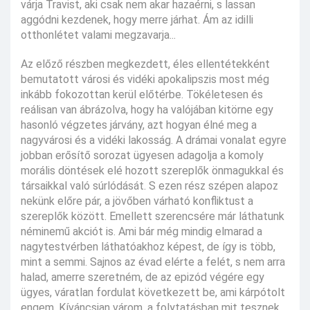
várja Travist, aki csak nem akar hazaérni, s lassan
aggódni kezdenek, hogy merre járhat. Ám az idilli
otthonlétet valami megzavarja...
Az előző részben megkezdett, éles ellentétekként
bemutatott városi és vidéki apokalipszis most még
inkább fokozottan kerül előtérbe. Tökéletesen és
reálisan van ábrázolva, hogy ha valójában kitörne egy
hasonló végzetes járvány, azt hogyan élné meg a
nagyvárosi és a vidéki lakosság. A drámai vonalat egyre
jobban erősítő sorozat ügyesen adagolja a komoly
morális döntések elé hozott szereplők önmagukkal és
társaikkal való súrlódását. S ezen rész szépen alapoz
nekünk előre pár, a jövőben várható konfliktust a
szereplők között. Emellett szerencsére már láthatunk
néminemű akciót is. Ami bár még mindig elmarad a
nagytestvérben láthatóakhoz képest, de így is több,
mint a semmi. Sajnos az évad elérte a felét, s nem arra
halad, amerre szeretném, de az epizód végére egy
ügyes, váratlan fordulat következett be, ami kárpótolt
engem. Kíváncsian várom, a folytatásban mit tesznek