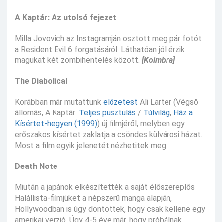
A Kaptár: Az utolsó fejezet
Milla Jovovich az Instagramján osztott meg pár fotót
a Resident Evil 6 forgatásáról. Láthatóan jól érzik
magukat két zombihentelés között.
[Koimbra]
The Diabolical
Korábban már mutattunk
előzetest
Ali Larter (Végső
állomás, A Kaptár:
Teljes pusztulás
/
Túlvilág
,
Ház a
Kísértet-hegyen (1999)
) új filmjéről, melyben egy
erőszakos kísértet zaklatja a csöndes külvárosi házat.
Most a film egyik jelenetét nézhetitek meg.
Death Note
Miután a japánok elkészítették a saját élőszereplős
Halállista-filmjüket a népszerű manga alapján,
Hollywoodban is úgy döntöttek, hogy csak kellene egy
amerikai verzió. Úgy 4-5 éve már, hogy próbálnak