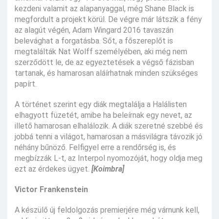
kezdeni valamit az alapanyaggal, még Shane Black is
megfordult a projekt körül. De végre már látszik a fény
az alagút végén, Adam Wingard 2016 tavaszán
belevághat a forgatásba. Sőt, a főszereplőt is
megtalálták Nat Wolff személyében, aki még nem
szerződött le, de az egyeztetések a végső fázisban
tartanak, és hamarosan aláírhatnak minden szükséges
papírt.
A történet szerint egy diák megtalálja a Halálisten
elhagyott füzetét, amibe ha beleírnak egy nevet, az
illető hamarosan elhalálozik. A diák szeretné szebbé és
jobbá tenni a világot, hamarosan a másvilágra távozik jó
néhány bűnöző. Felfigyel erre a rendőrség is, és
megbízzák L-t, az Interpol nyomozóját, hogy oldja meg
ezt az érdekes ügyet.
[Koimbra]
Victor Frankenstein
A készülő új feldolgozás premierjére még várnunk kell,