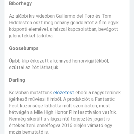
Bíborhegy
Az alábbi kis videóban Guillermo del Toro és Tom
Hiddleston oszt meg néhány gondolatot a film egyik
központi elemével, a házzal kapcsolatban, bevágott
jelenetekkel tarkítva:
Goosebumps
Újabb klip érkezett a könnyed horrorvígjátékból,
ezúttal az írót láthatjuk.
Darling
Korábban mutattunk
előzetest
ebből a nagyszerűnek
ígérkező művészi filmből. A produkciót a Fantastic
Fest közönsége láthatta múlt szombaton, most
hétvégén a Mile High Horror Filmfesztiválon vetítik.
Nemrég sikerült a világszintű terjesztés jogait is
értékesíteni, ennélfogva 2016 elején várható egy
mozis bemutató is.