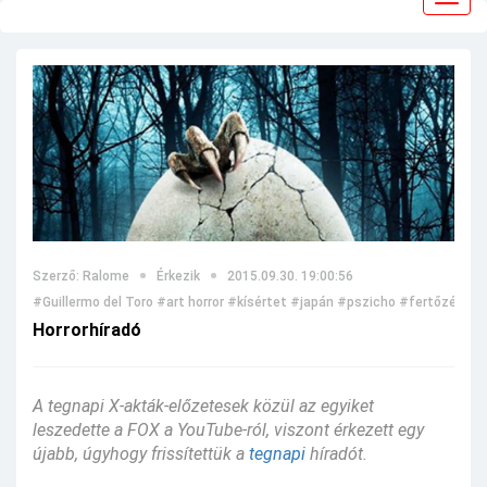
navig
Szerző: Ralome
Érkezik
2015.09.30. 19:00:56
#Guillermo del Toro
#art horror
#kísértet
#japán
#pszicho
#fertőzés
#s
Horrorhíradó
A tegnapi X-akták-előzetesek közül az egyiket
leszedette a FOX a YouTube-ról, viszont érkezett egy
újabb, úgyhogy frissítettük a
tegnapi
híradót.