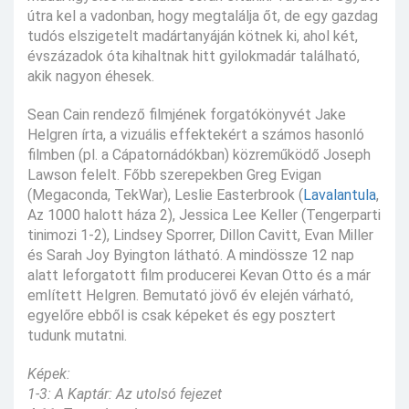
útra kel a vadonban, hogy megtalálja őt, de egy gazdag
tudós elszigetelt madártanyáján kötnek ki, ahol két,
évszázadok óta kihaltnak hitt gyilokmadár található,
akik nagyon éhesek.
Sean Cain rendező filmjének forgatókönyvét Jake
Helgren írta, a vizuális effektekért a számos hasonló
filmben (pl. a Cápatornádókban) közreműködő Joseph
Lawson felelt. Főbb szerepekben Greg Evigan
(Megaconda, TekWar), Leslie Easterbrook (
Lavalantula
,
Az 1000 halott háza 2), Jessica Lee Keller (Tengerparti
tinimozi 1-2), Lindsey Sporrer, Dillon Cavitt, Evan Miller
és Sarah Joy Byington látható. A mindössze 12 nap
alatt leforgatott film producerei Kevan Otto és a már
említett Helgren. Bemutató jövő év elején várható,
egyelőre ebből is csak képeket és egy posztert
tudunk mutatni.
Képek:
1-3: A Kaptár: Az utolsó fejezet