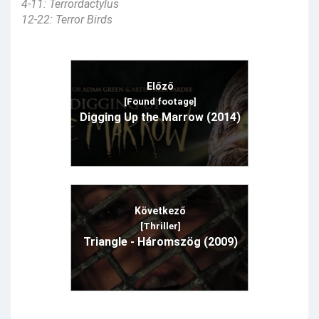
4-11: Terrordactylus
12-22: Terror Birds
Előző
[Found footage]
Digging Up the Marrow (2014)
Következő
[Thriller]
Triangle - Háromszög (2009)