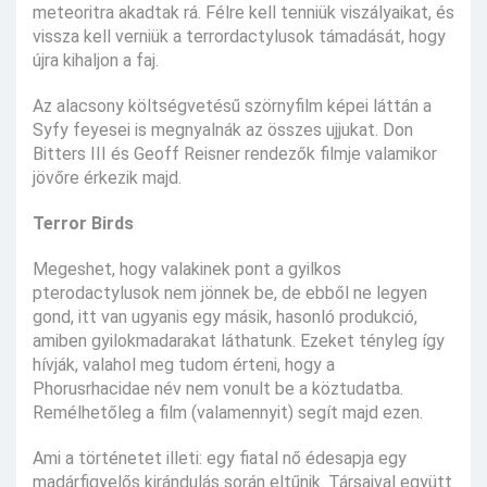
meteoritra akadtak rá. Félre kell tenniük viszályaikat, és
vissza kell verniük a terrordactylusok támadását, hogy
újra kihaljon a faj.
Az alacsony költségvetésű szörnyfilm képei láttán a
Syfy feyesei is megnyalnák az összes ujjukat. Don
Bitters III és Geoff Reisner rendezők filmje valamikor
jövőre érkezik majd.
Terror Birds
Megeshet, hogy valakinek pont a gyilkos
pterodactylusok nem jönnek be, de ebből ne legyen
gond, itt van ugyanis egy másik, hasonló produkció,
amiben gyilokmadarakat láthatunk. Ezeket tényleg így
hívják, valahol meg tudom érteni, hogy a
Phorusrhacidae név nem vonult be a köztudatba.
Remélhetőleg a film (valamennyit) segít majd ezen.
Ami a történetet illeti: egy fiatal nő édesapja egy
madárfigyelős kirándulás során eltűnik. Társaival együtt