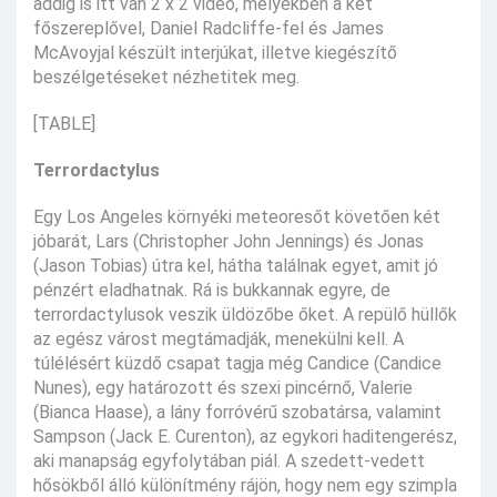
addig is itt van 2 x 2 videó, melyekben a két
főszereplővel, Daniel Radcliffe-fel és James
McAvoyjal készült interjúkat, illetve kiegészítő
beszélgetéseket nézhetitek meg.
[TABLE]
Terrordactylus
Egy Los Angeles környéki meteoresőt követően két
jóbarát, Lars (Christopher John Jennings) és Jonas
(Jason Tobias) útra kel, hátha találnak egyet, amit jó
pénzért eladhatnak. Rá is bukkannak egyre, de
terrordactylusok veszik üldözőbe őket. A repülő hüllők
az egész várost megtámadják, menekülni kell. A
túlélésért küzdő csapat tagja még Candice (Candice
Nunes), egy határozott és szexi pincérnő, Valerie
(Bianca Haase), a lány forróvérű szobatársa, valamint
Sampson (Jack E. Curenton), az egykori haditengerész,
aki manapság egyfolytában piál. A szedett-vedett
hősökből álló különítmény rájön, hogy nem egy szimpla