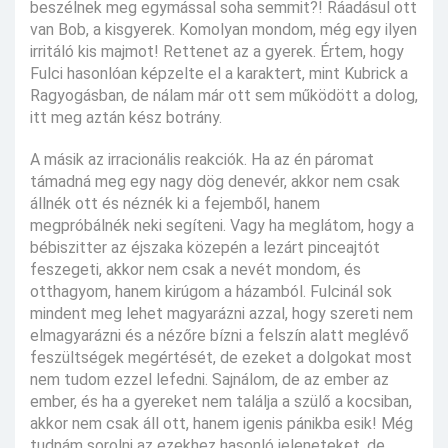
beszélnek meg egymással soha semmit?! Ráadásul ott
van Bob, a kisgyerek. Komolyan mondom, még egy ilyen
irritáló kis majmot! Rettenet az a gyerek. Értem, hogy
Fulci hasonlóan képzelte el a karaktert, mint Kubrick a
Ragyogásban, de nálam már ott sem működött a dolog,
itt meg aztán kész botrány.
A másik az irracionális reakciók. Ha az én páromat
támadná meg egy nagy dög denevér, akkor nem csak
állnék ott és néznék ki a fejemből, hanem
megpróbálnék neki segíteni. Vagy ha meglátom, hogy a
bébiszitter az éjszaka közepén a lezárt pinceajtót
feszegeti, akkor nem csak a nevét mondom, és
otthagyom, hanem kirúgom a házamból. Fulcinál sok
mindent meg lehet magyarázni azzal, hogy szereti nem
elmagyarázni és a nézőre bízni a felszín alatt meglévő
feszültségek megértését, de ezeket a dolgokat most
nem tudom ezzel lefedni. Sajnálom, de az ember az
ember, és ha a gyereket nem találja a szülő a kocsiban,
akkor nem csak áll ott, hanem igenis pánikba esik! Még
tudnám sorolni az ezekhez hasonló jeleneteket, de