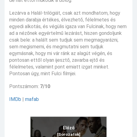
de hát ettől működik a dolog.
Lezárva a Halál-trilógiát, csak azt mondhatom, hogy
minden darabja értékes, élvezhető, félelmetes és
egyedi alkotás, és végülis igaza van Fulcinak, hogy nem
ad a nézőnek egyértelmű lezárást, hiszen gondoljunk
csak bele: a halált sem tudjuk sem megmagyarázni,
sem megismerni, és megmutatni sem tudjuk
egymásnak, hogy mi vár ránk az alagút végén, és
pontosan ettől olyan ijesztő, zavarba ejtő és
félelmetes, valamint pont emiatt izgat minket.
Pontosan úgy, mint Fulci filmjei.
Pontszámom:
7/10
IMDb
|
mafab
Előző
[Sorozatok]