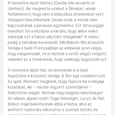
A temetőre épült házhoz (Quella villa accanto al
cimitero). Aki megnézte ezeket a filmeket, annak
feltűnhetett, hogy nem a klasszikus értelemben vett
trilógiáról beszélhetünk, hiszen ezek a művek nem
kapcsolódnak szervesen egymáshoz. Ezt látva joggal
merülhet fel a nézőben a kérdés, hogy akkor miért
tekintjük ezt a három alkotást trilógiának? A válasz
pedig a témában keresendő. Mindhárom film központi
témája a halál. Pontosabban az emberek azon vágya,
hogy megismerjék, mi is rejtőzik a sötét alagút mögött,
valamint az a törekvésük, hogy valahogy legyőzzék ezt.
A temetőre épült ház történetének is a halál
legyőzése a központi témája. A film egy családról szól.
Az apát, Normant megkérik, hogy fejezze be kollégája
kutatását, aki – miután végzett szeretőjével –
felkötötte magát. Norman nagy kiugrási lehetőséget
lát ebben, éppen ezért fogja feleségét, Lucyt, és fiát,
Bobot, majd beköltöznek abba a házba, ahol az
említett tudóstárs elkövette a szörnyű tettét, és