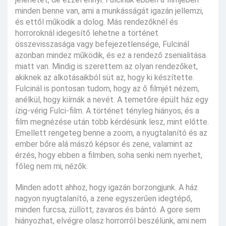
minden benne van, ami a munkásságát igazán jellemzi,
és ettől működik a dolog. Más rendezőknél és
horroroknál idegesítő lehetne a történet
összevisszasága vagy befejezetlensége, Fulcinál
azonban mindez működik, és ez a rendező zsenialitása
miatt van. Mindig is szerettem az olyan rendezőket,
akiknek az alkotásaikból süt az, hogy ki készítette.
Fulcinál is pontosan tudom, hogy az ő filmjét nézem,
anélkül, hogy kiírnák a nevét. A temetőre épült ház egy
ízig-vérig Fulci-film. A történet tényleg hiányos, és a
film megnézése után több kérdésünk lesz, mint előtte.
Emellett rengeteg benne a zoom, a nyugtalanító és az
ember bőre alá mászó képsor és zene, valamint az
érzés, hogy ebben a filmben, soha senki nem nyerhet,
főleg nem mi, nézők.
Minden adott ahhoz, hogy igazán borzongjunk. A ház
nagyon nyugtalanító, a zene egyszerűen idegtépő,
minden furcsa, züllött, zavaros és bántó. A gore sem
hiányozhat, elvégre olasz horrorról beszélünk, ami nem