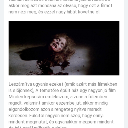
akkor még azt mondaná az olvasó, hogy ezt a filmet
nem nézi meg, és ezzel nagy hibát követne el.
Leszámítva ugyanis ezeket (amik azért más filmekben
is előjönnek), A temetőre épült ház egy nagyon jó film.
Minden képsorára emlékszem, a zene a fülemben
ragadt, valamint amikor eszembe jut, akkor mindig
elgondolkozom azon a rengeteg nyitva maradt
kérdésen. Fulcitól nagyon nem szép, hogy ennyi
mindent megmutat, és ugyanakkor mégsem mindent,