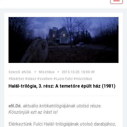
navig
Szerző: eN.Dé.
Misztikus
2015.10.20. 18:00:49
#kísértet
#olasz
#szellem
#Lucio Fulci
#misztikus
Halál-trilógia, 3. rész: A temetőre épült ház (1981)
eN.Dé.
aktuális kritikatrilógiájának utolsó része.
Köszönjük ezt az írást is!
Elérkeztünk Fulci Halál-trilógiájának utolsó darabjához,