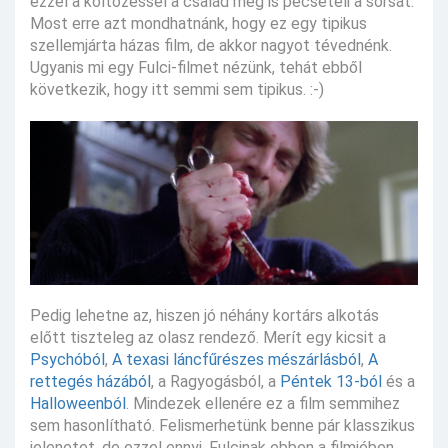
ezzel a költözéssel a család meg is pecsételi a sorsát.
Most erre azt mondhatnánk, hogy ez egy tipikus
szellemjárta házas film, de akkor nagyot tévednénk.
Ugyanis mi egy Fulci-filmet nézünk, tehát ebből
következik, hogy itt semmi sem tipikus. :-)
Pedig lehetne az, hiszen jó néhány kortárs alkotás
előtt tiszteleg az olasz rendező. Merít egy kicsit a
Psychóból
,
A texasi láncfűrészes mészárlásból
,
A
rettegés házából
, a Ragyogásból, a
Péntek 13-ból
és a
Halloweenból
. Mindezek ellenére ez a film semmihez
sem hasonlítható. Felismerhetünk benne pár klasszikus
jelenetet, de ezzel ennyi. Fulcinak ebben a filmjében