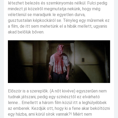
létezhet belezés és szemkinyomás nélkül. Fulci pedig
mindezt jó közelről megmutatja nekünk, hogy még
véletlenül se maradjunk le egyetlen durva,
gusztustalan képkockáról se. Tényleg egy műremek ez
a film, de itt sem mehetünk el a hibák mellett, ugyanis
akad belőlük bőven.
Először is a szereplők. (A nőt kivéve) egyszerűen nem
tudnak játszani, pedig egy színésztől ez elvárható
lenne… Emellett a három film közül itt a leghülyébbek
az emberek. Kezdjük ott, hogy ki a fene akar beköltözni
egy házba, ami körül sírok vannak?! Miért nem