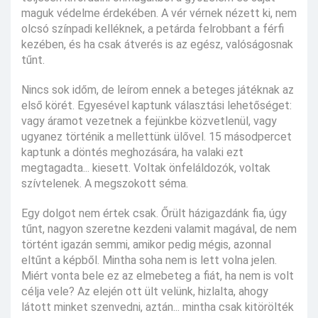
maguk védelme érdekében. A vér vérnek nézett ki, nem
olcsó színpadi kelléknek, a petárda felrobbant a férfi
kezében, és ha csak átverés is az egész, valóságosnak
tűnt.
Nincs sok időm, de leírom ennek a beteges játéknak az
első körét. Egyesével kaptunk választási lehetőséget:
vagy áramot vezetnek a fejünkbe közvetlenül, vagy
ugyanez történik a mellettünk ülővel. 15 másodpercet
kaptunk a döntés meghozására, ha valaki ezt
megtagadta... kiesett. Voltak önfeláldozók, voltak
szívtelenek. A megszokott séma.
Egy dolgot nem értek csak. Őrült házigazdánk fia, úgy
tűnt, nagyon szeretne kezdeni valamit magával, de nem
történt igazán semmi, amikor pedig mégis, azonnal
eltűnt a képből. Mintha soha nem is lett volna jelen.
Miért vonta bele ez az elmebeteg a fiát, ha nem is volt
célja vele? Az elején ott ült velünk, hizlalta, ahogy
látott minket szenvedni, aztán... mintha csak kitörölték