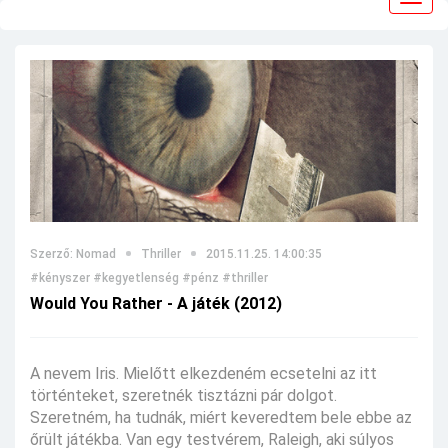
navig
Szerző: Nomad
Thriller
2015.11.25. 14:00:35
#kényszer
#kegyetlenség
#pénz
#thriller
Would You Rather - A játék (2012)
A nevem Iris. Mielőtt elkezdeném ecsetelni az itt
történteket, szeretnék tisztázni pár dolgot.
Szeretném, ha tudnák, miért keveredtem bele ebbe az
őrült játékba. Van egy testvérem, Raleigh, aki súlyos