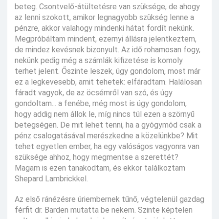
beteg. Csontvelő-átültetésre van szüksége, de ahogy
az lenni szokott, amikor legnagyobb szükség lenne a
pénzre, akkor valahogy mindenki hátat fordít nekünk.
Megpróbáltam mindent, ezernyi állásra jelentkeztem,
de mindez kevésnek bizonyult. Az idő rohamosan fogy,
nekünk pedig még a számlák kifizetése is komoly
terhet jelent. Őszinte leszek, úgy gondolom, most már
ez a legkevesebb, amit tehetek: elfáradtam. Halálosan
fáradt vagyok, de az öcsémről van szó, és úgy
gondoltam... a fenébe, még most is úgy gondolom,
hogy addig nem állok le, míg nincs túl ezen a szörnyű
betegségen. De mit lehet tenni, ha a gyógymód csak a
pénz csalogatásával merészkedne a közelünkbe? Mit
tehet egyetlen ember, ha egy valóságos vagyonra van
szüksége ahhoz, hogy megmentse a szerettét?
Magam is ezen tanakodtam, és ekkor találkoztam
Shepard Lambrickkel.
Az első ránézésre úriembernek tűnő, végtelenül gazdag
férfit dr. Barden mutatta be nekem. Szinte képtelen