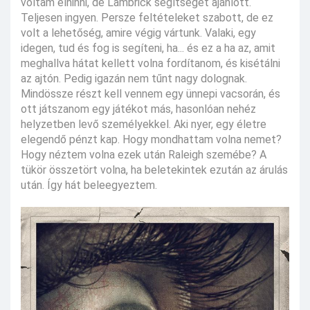
voltam elhinni, de Lambrick segítséget ajánlott.
Teljesen ingyen. Persze feltételeket szabott, de ez
volt a lehetőség, amire végig vártunk. Valaki, egy
idegen, tud és fog is segíteni, ha... és ez a ha az, amit
meghallva hátat kellett volna fordítanom, és kisétálni
az ajtón. Pedig igazán nem tűnt nagy dolognak.
Mindössze részt kell vennem egy ünnepi vacsorán, és
ott játszanom egy játékot más, hasonlóan nehéz
helyzetben levő személyekkel. Aki nyer, egy életre
elegendő pénzt kap. Hogy mondhattam volna nemet?
Hogy néztem volna ezek után Raleigh szemébe? A
tükör összetört volna, ha beletekintek ezután az árulás
után. Így hát beleegyeztem.