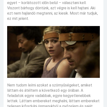
egyet – korlátozott időn belül – választani kell.
Viszont bárhogy döntünk, azt végre is kell hajtani. Aki
ezt nem hajlandó megtenni, az kiesik. Most már tudjuk,
ez mit jelent.
Nem tudom leírni azokat a szörnyűségeket, amiket
láttam és átéltem a következő egy órában. A
feladatok egyre vadabbak, egyre kegyetlenebbek
lettek. Láttam embereket meghalni, láttam embereket
teljesen kifordulni önmagukból a győzelem és saját