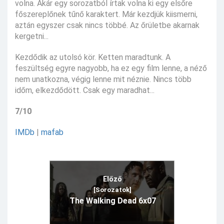
volna. Akár egy sorozatból írtak volna ki egy elsőre
főszereplőnek tűnő karaktert. Már kezdjük kiismerni,
aztán egyszer csak nincs többé. Az őrületbe akarnak
kergetni...
Kezdődik az utolsó kör. Ketten maradtunk. A
feszültség egyre nagyobb, ha ez egy film lenne, a néző
nem unatkozna, végig lenne mit néznie. Nincs több
időm, elkezdődött. Csak egy maradhat...
7/10
IMDb
|
mafab
Előző
[Sorozatok]
The Walking Dead 6x07