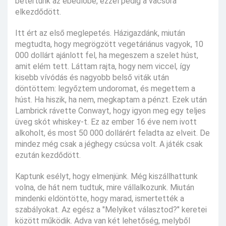
betértünk az ebédlőbe, ezzel pedig a vacsora
elkezdődött.
Itt ért az első meglepetés. Házigazdánk, miután
megtudta, hogy megrögzött vegetáriánus vagyok, 10
000 dollárt ajánlott fel, ha megeszem a szelet húst,
amit elém tett. Láttam rajta, hogy nem viccel, így
kisebb vívódás és nagyobb belső viták után
döntöttem: legyőztem undoromat, és megettem a
húst. Ha hiszik, ha nem, megkaptam a pénzt. Ezek után
Lambrick rávette Conwayt, hogy igyon meg egy teljes
üveg skót whiskey-t. Ez az ember 16 éve nem ivott
alkoholt, és most 50 000 dollárért feladta az elveit. De
mindez még csak a jéghegy csúcsa volt. A játék csak
ezután kezdődött.
Kaptunk esélyt, hogy elmenjünk. Még kiszállhattunk
volna, de hát nem tudtuk, mire vállalkozunk. Miután
mindenki eldöntötte, hogy marad, ismertették a
szabályokat. Az egész a "Melyiket választod?" keretei
között működik. Adva van két lehetőség, melyből