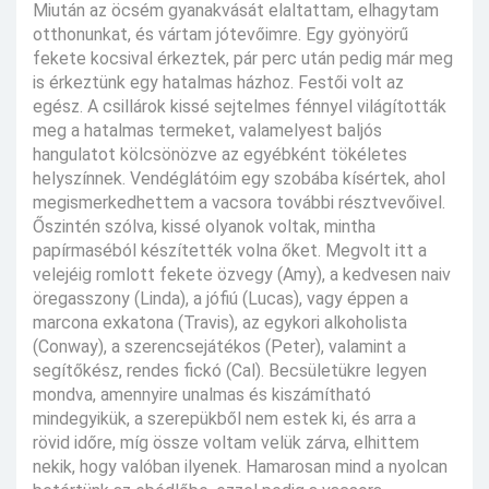
Miután az öcsém gyanakvását elaltattam, elhagytam
otthonunkat, és vártam jótevőimre. Egy gyönyörű
fekete kocsival érkeztek, pár perc után pedig már meg
is érkeztünk egy hatalmas házhoz. Festői volt az
egész. A csillárok kissé sejtelmes fénnyel világították
meg a hatalmas termeket, valamelyest baljós
hangulatot kölcsönözve az egyébként tökéletes
helyszínnek. Vendéglátóim egy szobába kísértek, ahol
megismerkedhettem a vacsora további résztvevőivel.
Őszintén szólva, kissé olyanok voltak, mintha
papírmaséból készítették volna őket. Megvolt itt a
velejéig romlott fekete özvegy (Amy), a kedvesen naiv
öregasszony (Linda), a jófiú (Lucas), vagy éppen a
marcona exkatona (Travis), az egykori alkoholista
(Conway), a szerencsejátékos (Peter), valamint a
segítőkész, rendes fickó (Cal). Becsületükre legyen
mondva, amennyire unalmas és kiszámítható
mindegyikük, a szerepükből nem estek ki, és arra a
rövid időre, míg össze voltam velük zárva, elhittem
nekik, hogy valóban ilyenek. Hamarosan mind a nyolcan