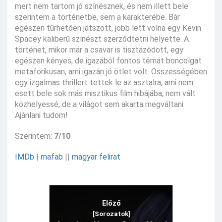
mert nem tartom jó színésznek, és nem illett bele
szerintem a történetbe, sem a karakterébe. Bár
egészen tűrhetően játszott, jobb lett volna egy Kevin
Spacey kaliberű színészt szerződtetni helyette. A
történet, mikor már a csavar is tisztázódott, egy
egészen kényes, de igazából fontos témát boncolgat
metaforikusan, ami igazán jó ötlet volt. Összességében
egy izgalmas thrillert tettek le az asztalra, ami nem
esett bele sok más misztikus film hibájába, nem vált
közhelyessé, de a világot sem akarta megváltani.
Ajánlani tudom!
Szerintem:
7/10
IMDb
|
mafab
||
magyar felirat
Előző
[Sorozatok]