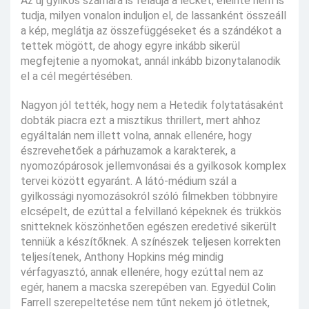
Az új gyilkos számára is feladja a leckét, eleinte nem is
tudja, milyen vonalon induljon el, de lassanként összeáll
a kép, meglátja az összefüggéseket és a szándékot a
tettek mögött, de ahogy egyre inkább sikerül
megfejtenie a nyomokat, annál inkább bizonytalanodik
el a cél megértésében.
Nagyon jól tették, hogy nem a Hetedik folytatásaként
dobták piacra ezt a misztikus thrillert, mert ahhoz
egyáltalán nem illett volna, annak ellenére, hogy
észrevehetőek a párhuzamok a karakterek, a
nyomozópárosok jellemvonásai és a gyilkosok komplex
tervei között egyaránt. A látó-médium szál a
gyilkossági nyomozásokról szóló filmekben többnyire
elcsépelt, de ezúttal a felvillanó képeknek és trükkös
snitteknek köszönhetően egészen eredetivé sikerült
tenniük a készítőknek. A színészek teljesen korrekten
teljesítenek, Anthony Hopkins még mindig
vérfagyasztó, annak ellenére, hogy ezúttal nem az
egér, hanem a macska szerepében van. Egyedül Colin
Farrell szerepeltetése nem tűnt nekem jó ötletnek,