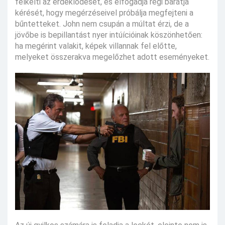
felkelti az érdeklődését, és elfogadja régi barátja
kérését, hogy megérzéseivel próbálja megfejteni a
bűntetteket. John nem csupán a múltat érzi, de a
jövőbe is bepillantást nyer intúícióinak köszönhetően:
ha megérint valakit, képek villannak fel előtte,
melyeket összerakva megelőzhet adott eseményeket.