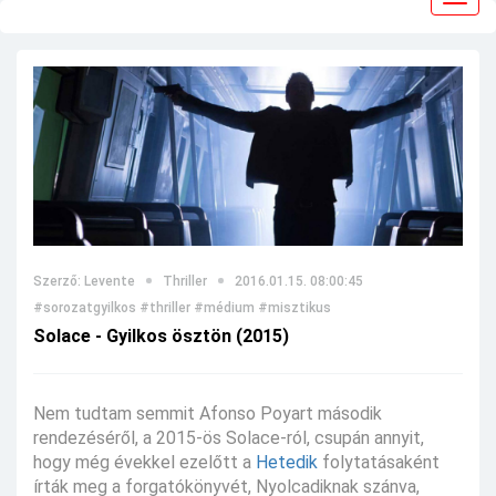
navig
Szerző: Levente
Thriller
2016.01.15. 08:00:45
#sorozatgyilkos
#thriller
#médium
#misztikus
Solace - Gyilkos ösztön (2015)
Nem tudtam semmit Afonso Poyart második
rendezéséről, a 2015-ös Solace-ról, csupán annyit,
hogy még évekkel ezelőtt a
Hetedik
folytatásaként
írták meg a forgatókönyvét, Nyolcadiknak szánva,