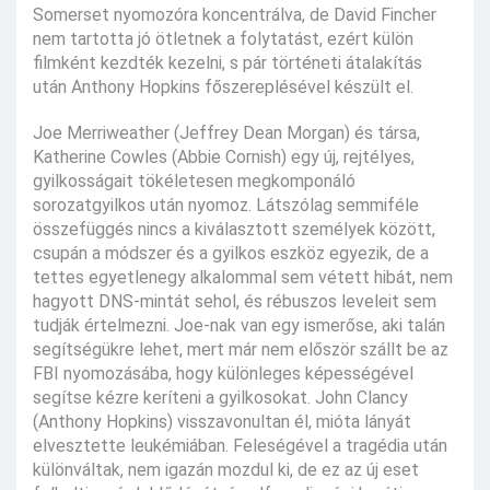
Somerset nyomozóra koncentrálva, de David Fincher
nem tartotta jó ötletnek a folytatást, ezért külön
filmként kezdték kezelni, s pár történeti átalakítás
után Anthony Hopkins főszereplésével készült el.
Joe Merriweather (Jeffrey Dean Morgan) és társa,
Katherine Cowles (Abbie Cornish) egy új, rejtélyes,
gyilkosságait tökéletesen megkomponáló
sorozatgyilkos után nyomoz. Látszólag semmiféle
összefüggés nincs a kiválasztott személyek között,
csupán a módszer és a gyilkos eszköz egyezik, de a
tettes egyetlenegy alkalommal sem vétett hibát, nem
hagyott DNS-mintát sehol, és rébuszos leveleit sem
tudják értelmezni. Joe-nak van egy ismerőse, aki talán
segítségükre lehet, mert már nem először szállt be az
FBI nyomozásába, hogy különleges képességével
segítse kézre keríteni a gyilkosokat. John Clancy
(Anthony Hopkins) visszavonultan él, mióta lányát
elvesztette leukémiában. Feleségével a tragédia után
különváltak, nem igazán mozdul ki, de ez az új eset