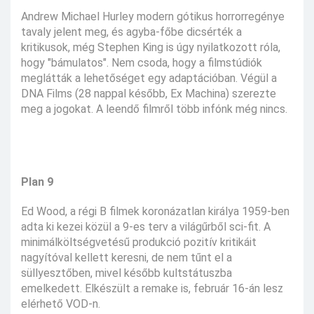
Andrew Michael Hurley modern gótikus horrorregénye
tavaly jelent meg, és agyba-főbe dicsérték a
kritikusok, még Stephen King is úgy nyilatkozott róla,
hogy "bámulatos". Nem csoda, hogy a filmstúdiók
meglátták a lehetőséget egy adaptációban. Végül a
DNA Films (28 nappal később, Ex Machina) szerezte
meg a jogokat. A leendő filmről több infónk még nincs.
Plan 9
Ed Wood, a régi B filmek koronázatlan királya 1959-ben
adta ki kezei közül a 9-es terv a világűrből sci-fit. A
minimálköltségvetésű produkció pozitív kritikáit
nagyítóval kellett keresni, de nem tűnt el a
süllyesztőben, mivel később kultstátuszba
emelkedett. Elkészült a remake is, február 16-án lesz
elérhető VOD-n.