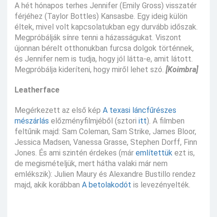
A hét hónapos terhes Jennifer (Emily Gross) visszatér
férjéhez (Taylor Bottles) Kansasbe. Egy ideig külön
éltek, mivel volt kapcsolatukban egy durvább időszak.
Megpróbálják sínre tenni a házasságukat. Viszont
újonnan bérelt otthonukban furcsa dolgok történnek,
és Jennifer nem is tudja, hogy jól látta-e, amit látott.
Megpróbálja kideríteni, hogy miről lehet szó.
[Koimbra]
Leatherface
Megérkezett az első kép
A texasi láncfűrészes
mészárlás
előzményfilmjéből (sztori
itt
). A filmben
feltűnik majd: Sam Coleman, Sam Strike, James Bloor,
Jessica Madsen, Vanessa Grasse, Stephen Dorff, Finn
Jones. És ami szintén érdekes (már
említettük
ezt is,
de megismételjük, mert hátha valaki már nem
emlékszik): Julien Maury és Alexandre Bustillo rendez
majd, akik korábban
A betolakodót
is levezényelték.