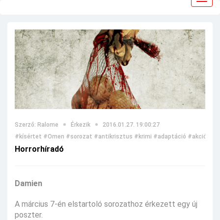
navig
Szerző: Ralome
Érkezik
2016.01.27. 19:00:27
#kísértet
#Omen
#sorozat
#antikrisztus
#krimi
#adaptáció
#akció
#re
Horrorhíradó
Damien
A március 7-én elstartoló sorozathoz érkezett egy új
poszter.