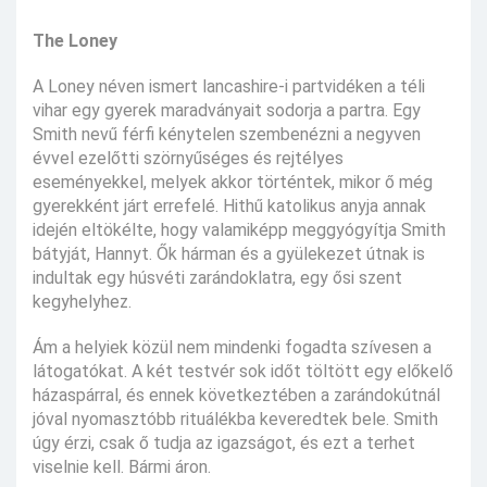
The Loney
A Loney néven ismert lancashire-i partvidéken a téli
vihar egy gyerek maradványait sodorja a partra. Egy
Smith nevű férfi kénytelen szembenézni a negyven
évvel ezelőtti szörnyűséges és rejtélyes
eseményekkel, melyek akkor történtek, mikor ő még
gyerekként járt errefelé. Hithű katolikus anyja annak
idején eltökélte, hogy valamiképp meggyógyítja Smith
bátyját, Hannyt. Ők hárman és a gyülekezet útnak is
indultak egy húsvéti zarándoklatra, egy ősi szent
kegyhelyhez.
Ám a helyiek közül nem mindenki fogadta szívesen a
látogatókat. A két testvér sok időt töltött egy előkelő
házaspárral, és ennek következtében a zarándokútnál
jóval nyomasztóbb rituálékba keveredtek bele. Smith
úgy érzi, csak ő tudja az igazságot, és ezt a terhet
viselnie kell. Bármi áron.