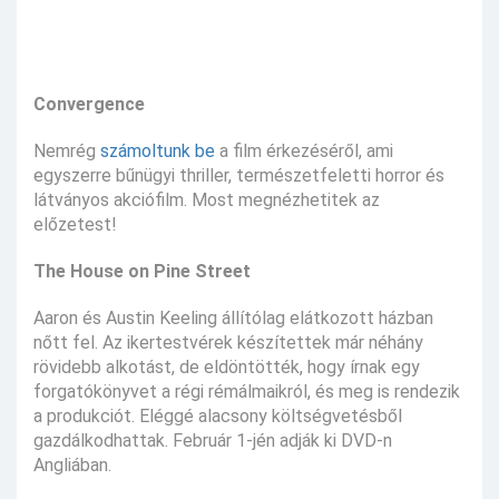
Convergence
Nemrég
számoltunk be
a film érkezéséről, ami
egyszerre bűnügyi thriller, természetfeletti horror és
látványos akciófilm. Most megnézhetitek az
előzetest!
The House on Pine Street
Aaron és Austin Keeling állítólag elátkozott házban
nőtt fel. Az ikertestvérek készítettek már néhány
rövidebb alkotást, de eldöntötték, hogy írnak egy
forgatókönyvet a régi rémálmaikról, és meg is rendezik
a produkciót. Eléggé alacsony költségvetésből
gazdálkodhattak. Február 1-jén adják ki DVD-n
Angliában.