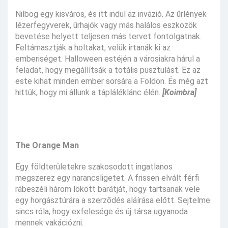
Nilbog egy kisváros, és itt indul az invázió. Az űrlények
lézerfegyverek, űrhajók vagy más halálos eszközök
bevetése helyett teljesen más tervet fontolgatnak.
Feltámasztják a holtakat, velük irtanák ki az
emberiséget. Halloween estéjén a városiakra hárul a
feladat, hogy megállítsák a totális pusztulást. Ez az
este kihat minden ember sorsára a Földön. És még azt
hittük, hogy mi állunk a tápláléklánc élén.
[Koimbra]
The Orange Man
Egy földterületekre szakosodott ingatlanos
megszerez egy narancsligetet. A frissen elvált férfi
rábeszéli három lökött barátját, hogy tartsanak vele
egy horgásztúrára a szerződés aláírása előtt. Sejtelme
sincs róla, hogy exfelesége és új társa ugyanoda
mennek vakációzni.