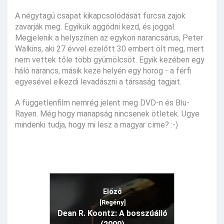
A négytagú csapat kikapcsolódását furcsa zajok
zavarják meg. Egyikük aggódni kezd, és joggal.
Megjelenik a helyszínen az egykori narancsárus, Peter
Walkins, aki 27 évvel ezelőtt 30 embert ölt meg, mert
nem vettek tőle több gyümölcsöt. Egyik kezében egy
háló narancs, másik keze helyén egy horog - a férfi
egyesével elkezdi levadászni a társaság tagjait.
A függetlenfilm nemrég jelent meg DVD-n és Blu-
Rayen. Még hogy manapság nincsenek ötletek. Ugye
mindenki tudja, hogy mi lesz a magyar címe? :-)
Előző
[Regény]
Dean R. Koontz: A bosszúálló