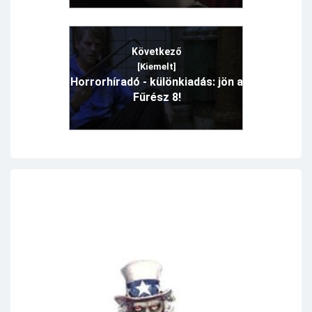
Következő
[Kiemelt]
Horrorhíradó - különkiadás: jön a
Fűrész 8!