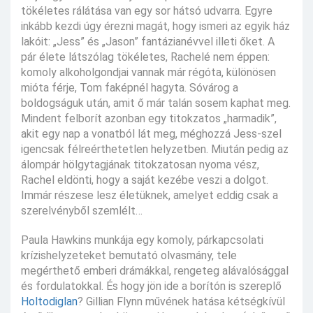
tökéletes rálátása van egy sor hátsó udvarra. Egyre
inkább kezdi úgy érezni magát, hogy ismeri az egyik ház
lakóit: „Jess” és „Jason” fantázianévvel illeti őket. A
pár élete látszólag tökéletes, Rachelé nem éppen:
komoly alkoholgondjai vannak már régóta, különösen
mióta férje, Tom faképnél hagyta. Sóvárog a
boldogságuk után, amit ő már talán sosem kaphat meg.
Mindent felborít azonban egy titokzatos „harmadik”,
akit egy nap a vonatból lát meg, méghozzá Jess-szel
igencsak félreérthetetlen helyzetben. Miután pedig az
álompár hölgytagjának titokzatosan nyoma vész,
Rachel eldönti, hogy a saját kezébe veszi a dolgot.
Immár részese lesz életüknek, amelyet eddig csak a
szerelvényből szemlélt…
Paula Hawkins munkája egy komoly, párkapcsolati
krízishelyzeteket bemutató olvasmány, tele
megérthető emberi drámákkal, rengeteg alávalósággal
és fordulatokkal. És hogy jön ide a borítón is szereplő
Holtodiglan
? Gillian Flynn művének hatása kétségkívül