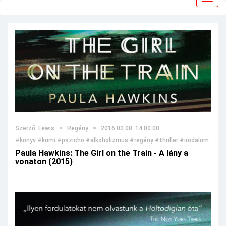
navig
Szerző: Lewis
Regény
2016.02.08. 14:00:00
#könyv
#krimi
#pszicho
#alkoholizmus
#regény
#thriller
#irodalom
Paula Hawkins: The Girl on the Train - A lány a
vonaton (2015)