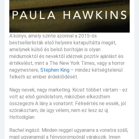
A könyv, amely szinte azonnal a 2015-ös
bestsellerlisták első helyeire katapultálta magát,
amelynek külső és belső borítóján is olyan
médiumoktól és nevektől idéznek pozitív ajánlást és
értékelést, mint a The New York Times, vagy a horror
nagymestere,
Stephen King
– mindez kétségtelenül
felkelti az ember érdeklődését.
Nagy nevek, nagy marketing. Kicsit többet vártam - ez
volt az első gondolatom, miközben elkezdtem
összegezni A lány a vonatont. Félreértés ne essék, jól
szórakoztam, de úgy vélem, nem ez lesz az új
Holtodiglan.
Rachel ingázó. Minden reggel ugyanarra a vonatra száll,
majd ugyanannál a fénysorompónál várakozik. Innen