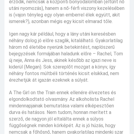
érződik, nemcsak a központi bonyodalomban (eltűnt nő
utáni nyomozás), hanem a nő-férfi viszony kezelésében
is (vajon tényleg egy olyan emberrel élek együtt, akit
ismerek?), azonban mégis egy kicsit elmarad tőle.
Igen nagy kár például, hogy a lány utáni keresésben
néhány dolog jó előre szaglik, kitalálható. Gyakorlatilag
három nő életébe nyerünk betekintést, naplószerű
bejegyzések formájában haladunk előre – Rachel, Tom
új neje, Anna és Jess, akinek később az igazi neve is
kiderül (Megan). Sok szereplőt mozgat a könyv, így
néhány fontos múltbéli történés kicsit elsikkad, nem
érezhetjük át igazán ezeknek a súlyát.
A The Girl on the Train ennek ellenére élvezetes és
elgondolkodtató olvasmány. Az alkoholista Rachel
mindennapjainak bemutatása valami elképesztően
durva és hatásos. Nem tudom, honnan merített a
szerző, de nagyon jól eltalálta ennek a súlyos
függőségnek minden kórképét. Az is jó húzás, hogy
nemcsak a főhősnő, hanem gyakorlatilag mindenki szar