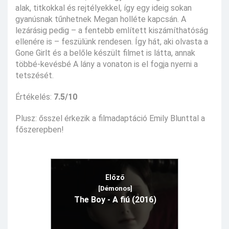
alak, titkokkal és rejtélyekkel, így egy ideig sokan
gyanúsnak tűnhetnek Megan holléte kapcsán. A
lezárásig pedig – a fentebb említett kiszámíthatóság
ellenére is – feszülünk rendesen. Így hát, aki olvasta a
Gone Girlt és a belőle készült filmet is látta, annak
többé-kevésbé A lány a vonaton is el fogja nyerni a
tetszését.
Értékelés:
7.5/10
Plusz: ősszel érkezik a filmadaptáció Emily Blunttal a
főszerepben!
Előző
[Démonos]
The Boy - A fiú (2016)