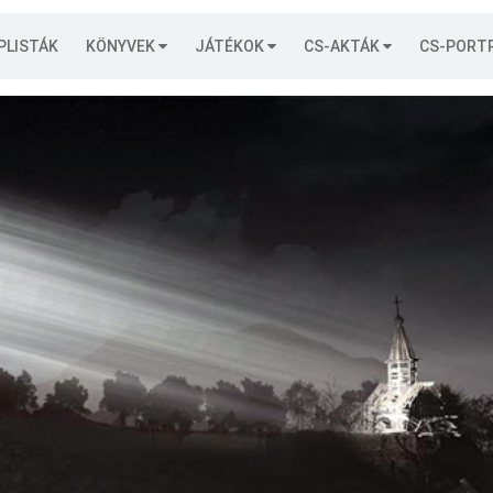
PLISTÁK
KÖNYVEK
JÁTÉKOK
CS-AKTÁK
CS-PORT