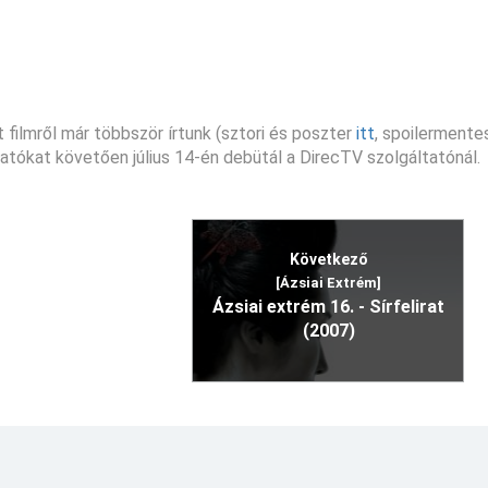
 filmről már többször írtunk (sztori és poszter
itt
, spoilermente
utatókat követően július 14-én debütál a DirecTV szolgáltatónál.
Következő
[Ázsiai Extrém]
Ázsiai extrém 16. - Sírfelirat
(2007)