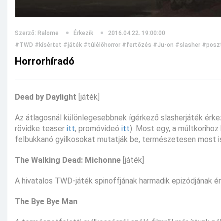
Szerző: Ralome
Érkezik
2016.04.22. 19:00:00
#TWD
#kísértet
#játék
#túlélőhorror
#fertőzés
#Ju-on
#slasher
#poszt
Horrorhíradó
Dead by Daylight
[játék]
Az átlagosnál különlegesebbnek ígérkező slasherjáték ér
rövidke teaser
itt
, promóvideó
itt
). Most egy, a múltkoriho
felbukkanó gyilkosokat mutatják be, természetesen most is a
The Walking Dead: Michonne
[játék]
A hivatalos TWD-játék spinoffjának harmadik epizódjának é
The Bye Bye Man