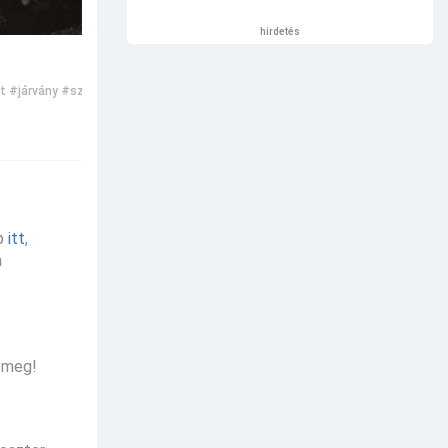
hirdetés
t
#járvány
#szellem
#természetfeletti
#misztikus
ép
itt
,
n
k meg!