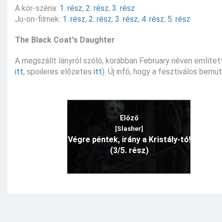
A kör-széria:
1. rész
,
2. rész
,
3. rész
Ju-on-filmek:
1. rész
,
2. rész
,
3. rész
,
4. rész
,
5. rész
The Black Coat's Daughter
A megszállt lányról szóló, korábban February néven említett
itt
, spoileres előzetes
itt
). Új infó, hogy a fesztiválos bem
Előző
[Slasher]
Végre péntek, irány a Kristály-tó!
(3/5. rész)