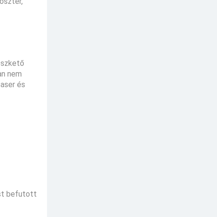
poszter,
Reszkető
nan nem
easer és
ost befutott