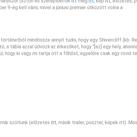
éhányszor (sztori és szereplőinfók
itt
meg
itt
, kép
itt
, előzetes, 
er 9-ég kell várni, mivel a júniusi premier útközött volna a
A történetből mindössze annyit tudni, hogy egy Shivercliff (kb. 
tó, a tábla azzal üdvözli az érkezőket, hogy "[ez] egy hely, ahon
, hogy ki vagy mi tartja ott a főhőst, egyelőre csak egy rövid t
 már szóltunk (előzetes
itt
, másik trailer, poszter, képek itt). M