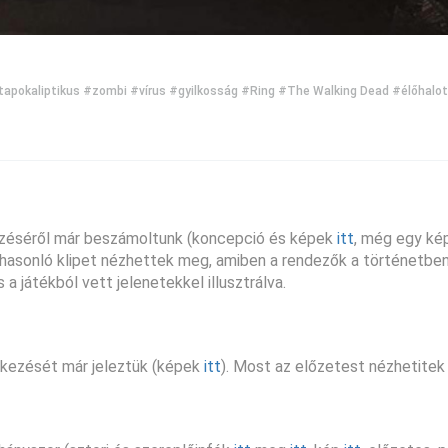
apokaliptikus
#zombi
#vírus
#gyilkosság
#Ring
#The Walking Dead
#élőhalot
kezéséről már beszámoltunk (koncepció és képek
itt
, még egy k
z hasonló klipet nézhettek meg, amiben a rendezők a történetbe
 játékból vett jelenetekkel illusztrálva.
rkezését már jeleztük (képek
itt
). Most az előzetest nézhetite