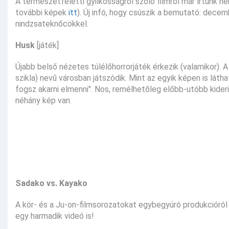
A természetfeletti gyilkosságról szóló filmről már írtunk n
további képek
itt
). Új infó, hogy csúszik a bemutató: decemb
nindzsateknőcökkel.
Husk
[játék]
Újabb belső nézetes túlélőhorrorjáték érkezik (valamikor). 
szikla) nevű városban játszódik. Mint az egyik képen is látha
fogsz akarni elmenni". Nos, remélhetőleg előbb-utóbb kiderül
néhány kép van.
Sadako vs. Kayako
A kör- és a Ju-on-filmsorozatokat egybegyúró produkcióról
egy harmadik videó is!