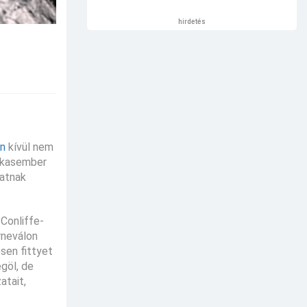
hirdetés
n
kívül nem
arkasember
datnak
 Conliffe-
rneválon
sen fittyet
göl, de
atait,