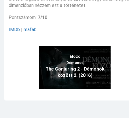
dimenzióban nézzem ezt a történetet.
Pontszámom:
7/10
IMDb
|
mafab
Előző
[Démonos]
The Conjuring 2 - Démonok
között 2. (2016)