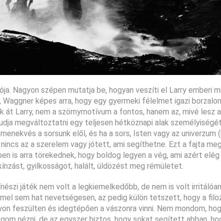
ja. Nagyon szépen mutatja be, hogyan veszíti el Larry emberi mi
, Waggner képes arra, hogy egy gyermeki félelmet igazi borzal
ik át Larry, nem a szörnymotívum a fontos, hanem az, mivé lesz 
tudja megváltoztatni egy teljesen hétköznapi alak személyiségé
menekvés a sorsunk elől, és ha a sors, Isten vagy az univerzum (
nincs az a szerelem vagy jótett, ami segíthetne. Ezt a fajta me
en is arra törekednek, hogy boldog legyen a vég, ami azért elég
nzást, gyilkosságot, halált, üldözést meg rémületet.
észi játék nem volt a legkiemelkedőbb, de nem is volt irritálóan
mel sem hat nevetségesen, az pedig külön tetszett, hogy a filoz
on feszülten és idegtépően a vászonra vinni. Nem mondom, hog
gom nézni, de az egyszer biztos, hogy sokat segített abban, h