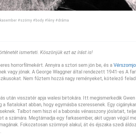
rkasember
#szörny
#body
#lény
#dráma
rténetét ismerteti. Köszönjük ezt az írást is!
s horrorfilmekért. Annyira a sztori sem jön be, és a
Vérszomjo
snek vagy jónak. A George Waggner által rendezett 1941-es A f
sszikusokat. Nem fűztem hozzá nagy reményeket, kötelező fela
ás után visszatér apja walesi birtokára. Itt megismerkedik Gwen
g a fiatalokat abban, hogy egymásba szeressenek. Egy cigányka
eknek. Talbot nem hiszi el a babonás vénasszony jóslatait, telje
et a számára. Megtámadja egy farkasember, akit ugyan végül me
agának. Fokozatosan szörnnyé alakul, át és éjszaka szedi áldoz
.