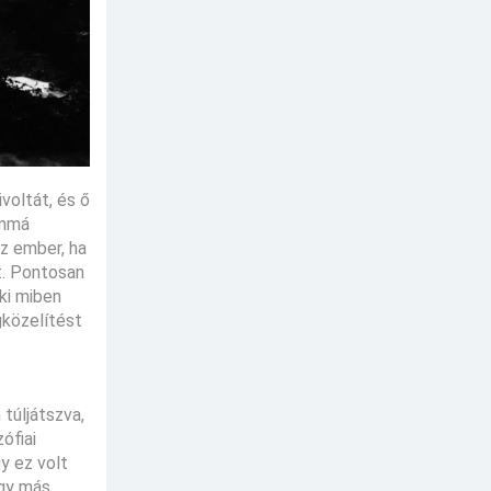
voltát, és ő
ommá
az ember, ha
t. Pontosan
ki miben
gközelítést
 túljátszva,
ófiai
y ez volt
ogy más