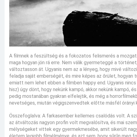
A filmnek a feszültség és a fokozatos felismerés a mozgató
maga hogyan jön rá erre. Nem válik gyermeteggé a történet
változtasson át. Ugyanis nem az a lényeg, hogy mivé változ
feladja saját emberségét, és mire képes az őrület, hogyan 
emiatt nem lehet ebben a filmben happy end. Ugyanis nincs 
hisz) úgy dönt, hogy nekünk kampó, akkor nekünk kampó, és 
pedig mostanában gyakran elfelejtik, és még a horrorfilmekb
nevetséges, miután végigszenvedtek előtte másfél órányi kí
Összefoglalva: A farkasember kellemes csalódás volt. A szín
az átváltozás nagyon profin volt megvalósítva, és mai szem
mélységeket vittek egy gyermekmesébe, amit sikerült nagy
életem legjobb filmélménye, és azt sem, hogy sűrűn meg fo