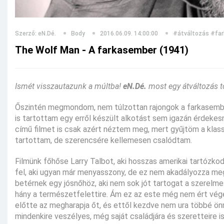
Szerző: eN.Dé.
Body
2016.06.09. 14:00:00
#átváltozás
#fa
The Wolf Man - A farkasember (1941)
Ismét visszautazunk a múltba!
eN.Dé.
most egy átváltozás tö
Őszintén megmondom, nem túlzottan rajongok a farkasembere
is tartottam egy erről készült alkotást sem igazán érdeke
című filmet is csak azért néztem meg, mert gyűjtöm a kla
tartottam, de szerencsére kellemesen csalódtam.
Filmünk főhőse Larry Talbot, aki hosszas amerikai tartózkod
fel, aki ugyan már menyasszony, de ez nem akadályozza me
betérnek egy jósnőhöz, aki nem sok jót tartogat a szerelmes
hány a természetfelettire. Ám ez az este még nem ért vég
előtte az megharapja őt, és ettől kezdve nem ura többé önm
mindenkire veszélyes, még saját családjára és szeretteire is