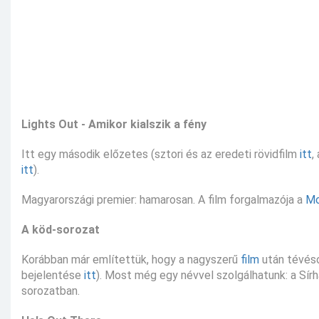
Lights Out - Amikor kialszik a fény
Itt egy második előzetes (sztori és az eredeti rövidfilm
itt
,
itt
).
Magyarországi premier: hamarosan. A film forgalmazója a
M
A köd-sorozat
Korábban már említettük, hogy a nagyszerű
film
után tévéso
bejelentése
itt
). Most még egy névvel szolgálhatunk: a Sí
sorozatban.