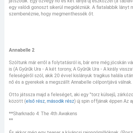
játszódik. Egy özvegy nő és két lánya új eszközzel (a táblá
egy valódi gonoszt sikerül megidézniük. A fiatalabbik lány
szembenéznie, hogy megmenthessék őt.
Annabelle 2
Szóltunk már erről a folytatásról is, bár erre még jócskán vá
is (A Gyűrűk Ura - A két torony, A Gyűrűk Ura - A király viss
feleségéről szól, akik 20 évvel kislányuk tragikus halála u
nő és a gyerekek a megszállt Annabelle célpontjává válnak.
Otto játssza majd a feleséget, aki egy "torz külsejű, zárkóz
között (
első rész
,
második rész
) új spin offjának éppen Az a
**Sharknado 4: The 4th Awakens
**
És akkor még egy teaser a kíváncsi rajongómillióknak. (Pos