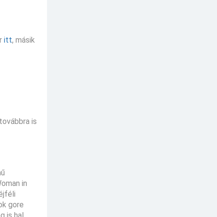
er
itt
, másik
továbbra is
mű
Woman in
jféli
ok gore
 is hal.