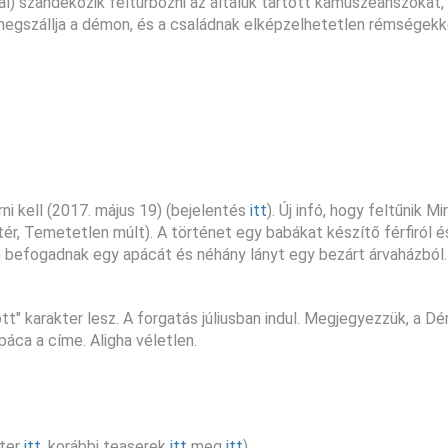
val) szándékozik felturbózni az általuk tartott kamuszeánszokat,
t megszállja a démon, és a családnak elképzelhetetlen rémségekke
rni kell (2017. május 19) (bejelentés
itt
). Új infó, hogy feltűnik M
zatér, Temetetlen múlt). A történet egy babákat készítő férfiról é
tán befogadnak egy apácát és néhány lányt egy bezárt árvaházból
ott" karakter lesz. A forgatás júliusban indul. Megjegyezzük, a 
páca a címe. Aligha véletlen.
zter
itt
, korábbi teaserek
itt
meg
itt
).