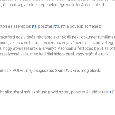
, és csak a gyerekek képesek megszüntetni Arcane átkát.
ztori és szereplők
itt
, poszter
itt
). Itt a bővebb történet:
rakeford egy videós iskolaprojektnek áll neki: dokumentumfilmet
ároson, az összes barátja és szomszédja vérszomjas szörnyeteggé
, hogy átvészelhetik a járványt. Azonban a fertőzés bejut az ot
szélyessé válik, meg kell ölni hidegvérrel, vagy saját életünk
én érkezik VOD-n, majd augusztus 2-án DVD-n is megjelenik.
rt alkotásról már szóltunk (rövid sztori, poszter és előzetes
itt