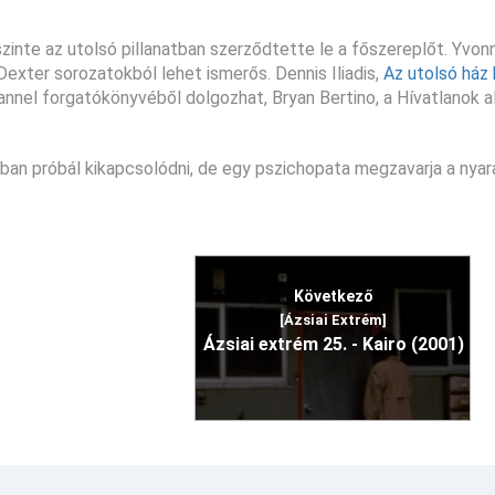
zinte az utolsó pillanatban szerződtette le a főszereplőt. Yvon
 Dexter sorozatokból lehet ismerős. Dennis Iliadis,
Az utolsó ház 
nnel forgatókönyvéből dolgozhat, Bryan Bertino, a Hívatlanok al
kóban próbál kikapcsolódni, de egy pszichopata megzavarja a nyar
Következő
[Ázsiai Extrém]
Ázsiai extrém 25. - Kairo (2001)