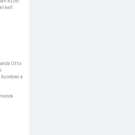
 ám ezzel
l kell
iranda Otto
s
. Azonban a
Démonok