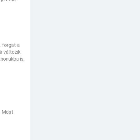
 forgat a
 változik.
thonukba is,
). Most