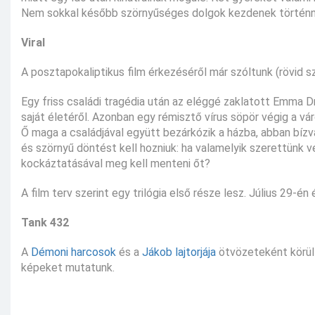
Nem sokkal később szörnyűséges dolgok kezdenek történni
Viral
A posztapokaliptikus film érkezéséről már szóltunk (rövid s
Egy friss családi tragédia után az eléggé zaklatott Emma D
saját életéről. Azonban egy rémisztő vírus söpör végig a v
Ő maga a családjával együtt bezárkózik a házba, abban bízva
és szörnyű döntést kell hozniuk: ha valamelyik szerettünk ve
kockáztatásával meg kell menteni őt?
A film terv szerint egy trilógia első része lesz. Július 29-
Tank 432
A
Démoni harcosok
és a
Jákob lajtorjája
ötvözeteként körülí
képeket mutatunk.