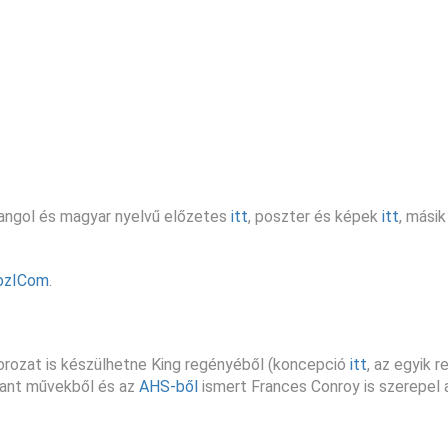
 angol és magyar nyelvű előzetes
itt
, poszter és képek
itt
, mási
ozICom
.
rozat is készülhetne King regényéből (koncepció
itt
, az egyik 
rhant művekből és az
AHS-ből
ismert Frances Conroy is szerepel 