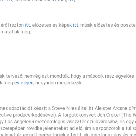
éről (sztori
itt
, előzetes és képek
itt
, másik előzetes és poszt
t mutatjuk meg.
ak tervezői nemrég azt mondták, hogy a második rész egyelőre 
ünk még
év elején
, hogy idén megérkezik.
mes adaptációt készít a Steve Niles által írt Aleister Arcane cí
cutive producerkedésével). A forgatókönyvet Jon Croker (The 
egy Los Angeles-i meteorológus visszatér szülővárosába, és egy é
e szerepében rövidke jeleneteket ad elő, ám a szponzorok a túl s
leset ér, emiatt perbe fogják a férfit, aki megtör az ügy, és meg