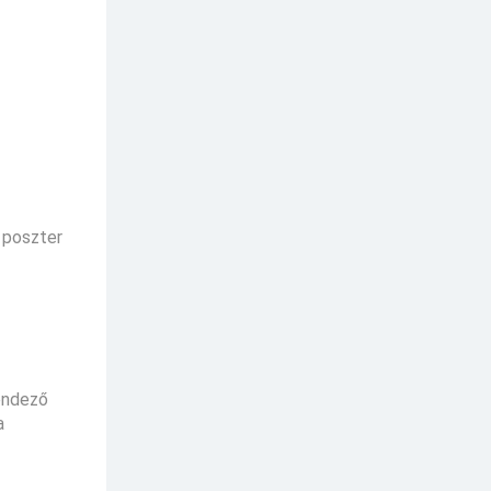
k poszter
rendező
a