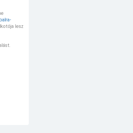
ne
balra-
kotója lesz
alást.