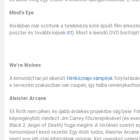
Mind's Eye
Korábban már szóltunk a telekinézis köré épülő film érkezés
poszter és további képek
itt
). Most a leendő DVD borítójá
We're Wolves
A kimondottan jól sikerült
Hétköznapi vámpírok
folytatásán
a tervezési szakaszban van csupán, így hiába reménykedt
Aleister Arcane
Eli Roth nem pihen, és újabb érdekes projektbe vág bele. Fil
képregényből, mindezt Jim Carrey főszereplésével (és exe
Black 2: Angel of Death) fogja megírni. A történet szerint 
horrorműsort kezd vezetni. Egy őrült tudós, Aleister Arcan
miatt egy idő után kihátrálnak mögüle. Két gyereket valami ba