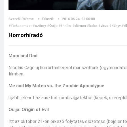
Szerző: Ralome
Érkezik
2016.06.24. 23:00:00
#farkasember
#szörny
#Ouija
#thriller
#démon
#baba
#vírus
#könyv
#él
Horrorhíradó
Mom and Dad
Nicolas Cage új horrorthrilleréről már szóltunk (egymondato
filmben.
Me and My Mates vs. the Zombie Apocalypse
Újabb jelenet az ausztrál zombivígjátékból (képek, szerepl
Ouija: Origin of Evil
Itt az október 21-én érkező folytatás előzetese (bejelent