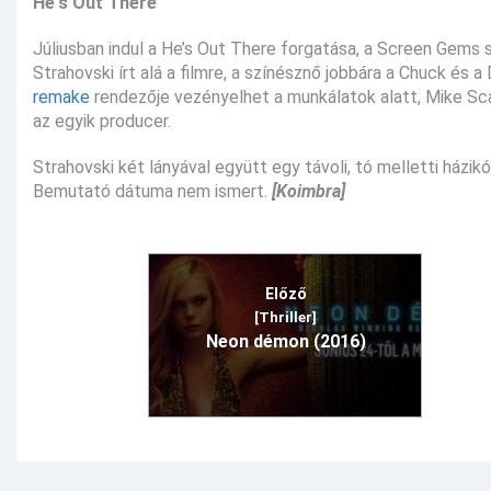
He's Out There
Júliusban indul a He’s Out There forgatása, a Screen Gems s
Strahovski írt alá a filmre, a színésznő jobbára a Chuck és a
remake
rendezője vezényelhet a munkálatok alatt, Mike Sca
az egyik producer.
Strahovski két lányával együtt egy távoli, tó melletti házi
Bemutató dátuma nem ismert.
[Koimbra]
Előző
[Thriller]
Neon démon (2016)