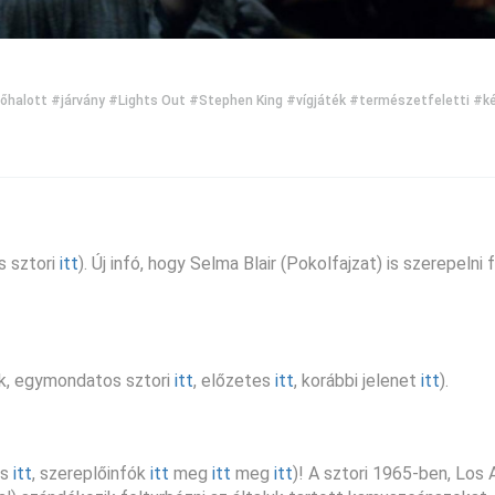
őhalott
#járvány
#Lights Out
#Stephen King
#vígjáték
#természetfeletti
#k
s sztori
itt
). Új infó, hogy Selma Blair (Pokolfajzat) is szerepelni 
ők, egymondatos sztori
itt
, előzetes
itt
, korábbi jelenet
itt
).
és
itt
, szereplőinfók
itt
meg
itt
meg
itt
)! A sztori 1965-ben, Los