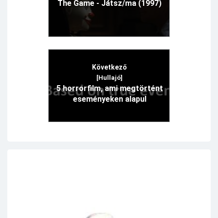
The Game - Játsz/ma (1997)
Következő
[Hullajó]
5 horrorfilm, ami megtörtént
eseményeken alapul