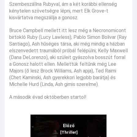
Szembeszállna Rubyval, ám a két korábbi ellenség
kénytelen szövetségre lépni, mert Elk Grove-t
kisvártatva megszállja a gonosz.
Bruce Campbell mellett itt lesz még a Necronomicont
birtokló Ruby (Lucy Lawless); Pablo Simon Bolivar (Ray
Santiago), Ash hűséges társa, aki még mindig a házban
elszenvedett traumából próbál felépülni; Kelly Maxwell
(Dana DeLorenzo), aki szüleit gyászolva bosszút forral
a Gonosz halott ellen. Mellettük feltűnik még Lee
Majors (ő lesz Brock Williams, Ash apja), Ted Raimi
(Chet Kaminski, Ash gyerekkori legjobb barátja) és
Michelle Hurd (Linda, Ash gimis szerelme).
A második évad októberben startol!
Előző
[Thriller]