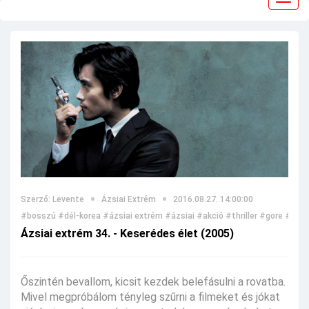
navig
Szerző: Levente
Ázsiai Extrém
2016.08.27. 14:00:00
#bosszú
#dél-korea
#ázsiai extrém
#ázsiai
#akció
#thriller
#gore
#maff
Ázsiai extrém 34. - Keserédes élet (2005)
Őszintén bevallom, kicsit kezdek belefásulni a rovatba.
Mivel megpróbálom tényleg szűrni a filmeket és jókat