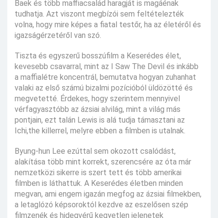
Baek és több maffiacsalád haragját is magáénak
tudhatja. Azt viszont megbízói sem feltételezték
volna, hogy mire képes a fiatal testőr, ha az életéről és
igazságérzetéről van szó.
Tiszta és egyszerű bosszúfilm a Keserédes élet,
kevesebb csavarral, mint az I Saw The Devil és inkább
a maffialétre koncentrál, bemutatva hogyan zuhanhat
valaki az első számú bizalmi pozícióból üldözötté és
megvetetté. Érdekes, hogy szerintem mennyivel
vérfagyasztóbb az ázsiai alvilág, mint a világ más
pontjain, ezt talán Lewis is alá tudja támasztani az
Ichi,the killerrel, melyre ebben a filmben is utalnak.
Byung-hun Lee ezúttal sem okozott csalódást,
alakítása több mint korrekt, szerencsére az óta már
nemzetközi sikerre is szert tett és több amerikai
filmben is láthattuk. A Keserédes életben minden
megvan, ami engem igazán megfog az ázsiai filmekben,
a letaglózó képsoroktól kezdve az eszelősen szép
filmzenék és hidegvérű kegyetlen jelenetek