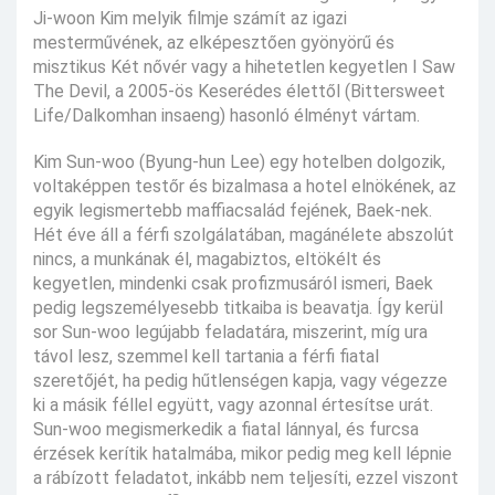
Ji-woon Kim melyik filmje számít az igazi
mesterművének, az elképesztően gyönyörű és
misztikus Két nővér vagy a hihetetlen kegyetlen I Saw
The Devil, a 2005-ös Keserédes élettől (Bittersweet
Life/Dalkomhan insaeng) hasonló élményt vártam.
Kim Sun-woo (Byung-hun Lee) egy hotelben dolgozik,
voltaképpen testőr és bizalmasa a hotel elnökének, az
egyik legismertebb maffiacsalád fejének, Baek-nek.
Hét éve áll a férfi szolgálatában, magánélete abszolút
nincs, a munkának él, magabiztos, eltökélt és
kegyetlen, mindenki csak profizmusáról ismeri, Baek
pedig legszemélyesebb titkaiba is beavatja. Így kerül
sor Sun-woo legújabb feladatára, miszerint, míg ura
távol lesz, szemmel kell tartania a férfi fiatal
szeretőjét, ha pedig hűtlenségen kapja, vagy végezze
ki a másik féllel együtt, vagy azonnal értesítse urát.
Sun-woo megismerkedik a fiatal lánnyal, és furcsa
érzések kerítik hatalmába, mikor pedig meg kell lépnie
a rábízott feladatot, inkább nem teljesíti, ezzel viszont