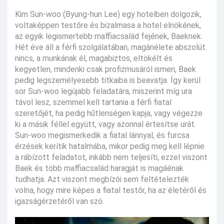
Kim Sun-woo (Byung-hun Lee) egy hotelben dolgozik,
voltaképpen testőre és bizalmasa a hotel elnökének,
az egyik legismertebb maffiacsalád fejének, Baeknek.
Hét éve áll a férfi szolgálatában, magánélete abszolút
nincs, a munkának él, magabiztos, eltökélt és
kegyetlen, mindenki csak profizmusáról ismeri, Baek
pedig legszemélyesebb titkaiba is beavatja. Így kerül
sor Sun-woo legújabb feladatára, miszerint míg ura
távol lesz, szemmel kell tartania a férfi fiatal
szeretőjét, ha pedig hűtlenségen kapja, vagy végezze
ki a másik féllel együtt, vagy azonnal értesítse urát.
Sun-woo megismerkedik a fiatal lánnyal, és furcsa
érzések kerítik hatalmába, mikor pedig meg kell lépnie
a rábízott feladatot, inkább nem teljesíti, ezzel viszont
Baek és több maffiacsalád haragját is magáénak
tudhatja. Azt viszont megbízói sem feltételezték
volna, hogy mire képes a fiatal testőr, ha az életéről és
igazságérzetéről van szó.