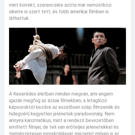
mint korrekt, szerencsére azóta már nemzetközi
sikerre is szert tett, és több amerikai filmben is
láthattuk.
A Keserédes életben minden megvan, ami engem
igazán megfog az ázsiai filmekben, a letaglózó
képsoroktól kezdve az eszelősen szép filmzenék és
hidegvérű kegyetlen jelenetek paradoxonáig. Nem
annyira karizmatikus, mint a rendező bevezetőben
említett filmjei, de teli van erőteljes jelenetekkel és
természetesen moralizálással, miszerint milyen is az