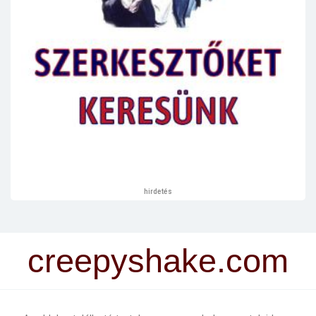
hirdetés
creepyshake.com