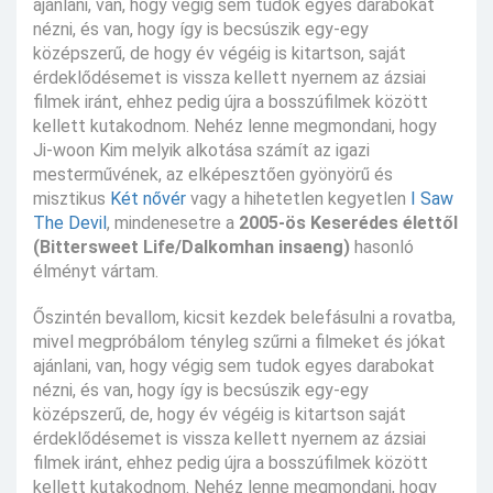
ajánlani, van, hogy végig sem tudok egyes darabokat
nézni, és van, hogy így is becsúszik egy-egy
középszerű, de hogy év végéig is kitartson, saját
érdeklődésemet is vissza kellett nyernem az ázsiai
filmek iránt, ehhez pedig újra a bosszúfilmek között
kellett kutakodnom. Nehéz lenne megmondani, hogy
Ji-woon Kim melyik alkotása számít az igazi
mesterművének, az elképesztően gyönyörű és
misztikus
Két nővér
vagy a hihetetlen kegyetlen
I Saw
The Devil
, mindenesetre a
2005-ös Keserédes élettől
(Bittersweet Life/Dalkomhan insaeng)
hasonló
élményt vártam.
Őszintén bevallom, kicsit kezdek belefásulni a rovatba,
mivel megpróbálom tényleg szűrni a filmeket és jókat
ajánlani, van, hogy végig sem tudok egyes darabokat
nézni, és van, hogy így is becsúszik egy-egy
középszerű, de, hogy év végéig is kitartson saját
érdeklődésemet is vissza kellett nyernem az ázsiai
filmek iránt, ehhez pedig újra a bosszúfilmek között
kellett kutakodnom. Nehéz lenne megmondani, hogy