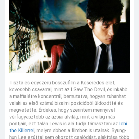
Tiszta és egyszerű bosszúfilm a Keserédes élet,
kevesebb csavarral, mint az I Saw The Devil, és inkább
a maffialétre koncentrál, bemutatva, hogyan zuhanhat
valaki az első számú bizalmi pozícióból üldözötté és
megvetetté. Érdekes, hogy szerintem mennyivel
vérfagyasztóbb az ázsiai alvilág, mint a világ más
pontjain, ezt talán Lewis is alá tudja támasztani az
Ichi
the Killerrel
, melyre ebben a filmben is utalnak. Byung-
hun Lee ezúttal sem okozott csalódást, alakítása több