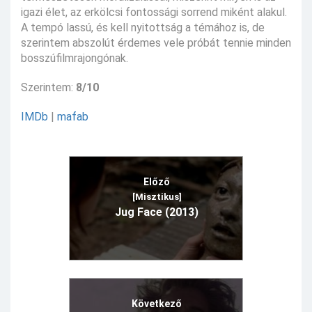
igazi élet, az erkölcsi fontossági sorrend miként alakul.
A tempó lassú, és kell nyitottság a témához is, de
szerintem abszolút érdemes vele próbát tennie minden
bosszúfilmrajongónak.
Szerintem:
8/10
IMDb
|
mafab
Előző
[Misztikus]
Jug Face (2013)
Következő