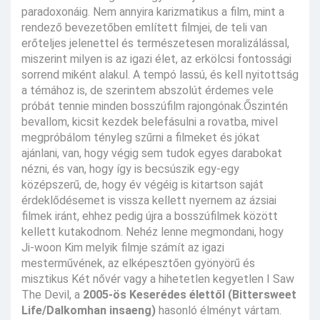
paradoxonáig. Nem annyira karizmatikus a film, mint a
rendező bevezetőben említett filmjei, de teli van
erőteljes jelenettel és természetesen moralizálással,
miszerint milyen is az igazi élet, az erkölcsi fontossági
sorrend miként alakul. A tempó lassú, és kell nyitottság
a témához is, de szerintem abszolút érdemes vele
próbát tennie minden bosszúfilm rajongónak.Őszintén
bevallom, kicsit kezdek belefásulni a rovatba, mivel
megpróbálom tényleg szűrni a filmeket és jókat
ajánlani, van, hogy végig sem tudok egyes darabokat
nézni, és van, hogy így is becsúszik egy-egy
középszerű, de, hogy év végéig is kitartson saját
érdeklődésemet is vissza kellett nyernem az ázsiai
filmek iránt, ehhez pedig újra a bosszúfilmek között
kellett kutakodnom. Nehéz lenne megmondani, hogy
Ji-woon Kim melyik filmje számít az igazi
mesterművének, az elképesztően gyönyörű és
misztikus Két nővér vagy a hihetetlen kegyetlen I Saw
The Devil, a
2005-ös Keserédes élettől (Bittersweet
Life/Dalkomhan insaeng)
hasonló élményt vártam.