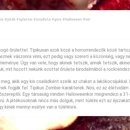
ie
#játék
#splatter
#szadista
#gore
#Halloween
#vér
ó őrülettel. Tipikusan azok közé a horrorrendezők közé tartozi
keznek vászonra vinni, ezt pedig vagy szereti a közönség, vagy 
eménye. Úgy van vele, hogy akinek tetszik, annak tetszik, akine
uk, mit hozott nekünk ezúttal őrülete birodalmából a rockrendez
meg, akik egy kis családként szelik az utakat a lakókocsijukkal
nek fogják fel. Tipikus Zombie-karakterek. Nos, ez az életvidá
főszereplői. Egy társaság minden Halloweenkor megrendezi a 31
ú. A játékosoknak nincs más dolguk, mint túlélni ezt az éjszaká
 kinek mennyi esélye van a túlélésre.