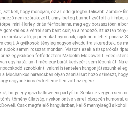
, azt kell, hogy mondjam, ez az eddigi legbrutálisabb Zombie-fil
 rendező nem szórakozott, annyi beteg barmot zsúfolt a filmbe, 
rpe, mini-Harley, óriás férfibalerina, meg egy borzasztóan elboru
 gore-ral és a vérrel sem bánt csínján a rendező, itt aztán tény
on szórakoztató, jó poénokat nyomnak, rájuk nem lehet panasz. 
a csajt. A gyilkosok tényleg nagyon elvadultra sikeredtek, de m
sem tudok semmi rosszat mondani. Viszont ezek a rizsparókás ripa
kor az egyikükben felfedeztem Malcolm McDowellt. Édes istene
van egy határ, amit még egy barát kedvéért sem lépünk át. Na ez
e ripacskodó sznobként, valami istentelen hangon játsszunk el eg
m a Mechanikus narancsban olyan zseniálisat hozó színészt, hog
 hogy nagyon kínos és kellemetlen volt az egész.
rá, hogy egy igazi halloweeni partyfilm. Senki ne vegyen semm
tórás tömény állatság, nyakon öntve vérrel, obszcén humorral, 
Dowell. Csak megfelelő hangulatban, kellő mennyiségű alkoholla