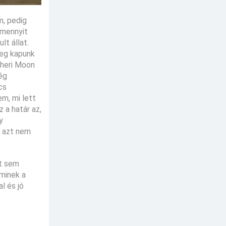
m, pedig
amennyit
lt állat.
leg kapunk
Sheri Moon
ég
cs
m, mi lett
 a határ az,
y
y azt nem
it sem
aminek a
l és jó