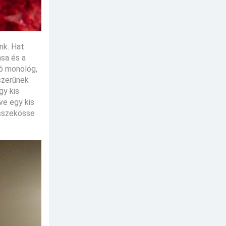
nk. Hat
ása és a
zó monológ,
szerűnek
gy kis
ve egy kis
összekösse