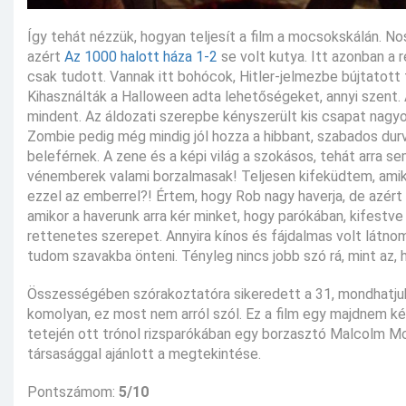
Így tehát nézzük, hogyan teljesít a film a mocsokskálán. Nos
azért
Az 1000 halott háza 1-2
se volt kutya. Itt azonban a
csak tudott. Vannak itt bohócok, Hitler-jelmezbe bújtatott tö
Kihasználták a Halloween adta lehetőségeket, annyi szent. A
mindent. Az áldozati szerepbe kényszerült kis csapat nagy
Zombie pedig még mindig jól hozza a hibbant, szabados durv
beleférnek. A zene és a képi világ a szokásos, tehát arra 
vénemberek valami borzalmasak! Teljesen kifeküdtem, ami
ezzel az emberrel?! Értem, hogy Rob nagy haverja, de azért 
amikor a haverunk arra kér minket, hogy parókában, kifestv
rettenetes szerepet. Annyira kínos és fájdalmas volt látno
tudom szavakba önteni. Tényleg nincs jobb szó rá, mint az,
Összességében szórakoztatóra sikeredett a 31, mondhatjuk 
komolyan, ez most nem arról szól. Ez a film egy majdnem ké
tetején ott trónol rizsparókában egy borzasztó Malcolm Mc
társasággal ajánlott a megtekintése.
Pontszámom:
5/10