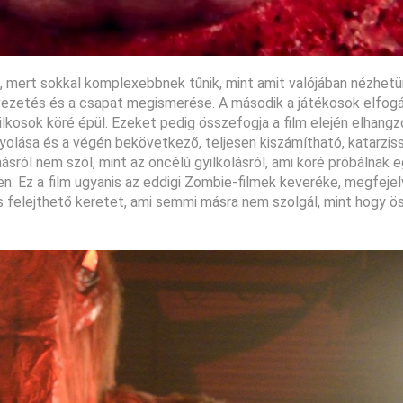
l, mert sokkal komplexebbnek tűnik, mint amit valójában nézhetü
elvezetés és a csapat megismerése. A második a játékosok elfog
lkosok köré épül. Ezeket pedig összefogja a film elején elhang
tyolása és a végén bekövetkező, teljesen kiszámítható, katarzis
ról nem szól, mint az öncélú gyilkolásról, ami köré próbálnak e
sen. Ez a film ugyanis az eddigi Zombie-filmek keveréke, megfejel
és felejthető keretet, ami semmi másra nem szolgál, mint hogy 