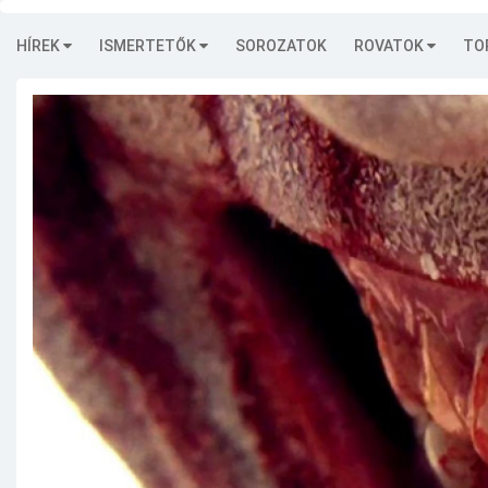
HÍREK
ISMERTETŐK
SOROZATOK
ROVATOK
TO