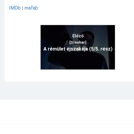
IMDb
|
mafab
Előző
[Slasher]
A rémület éjszakája (5/5. rész)