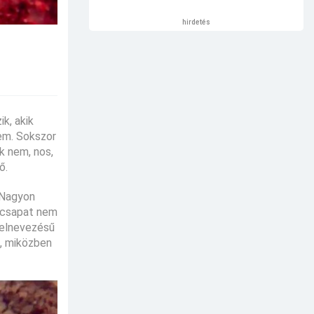
hirdetés
k, akik
nem. Sokszor
k nem, nos,
ő.
. Nagyon
m csapat nem
 elnevezésű
t, miközben