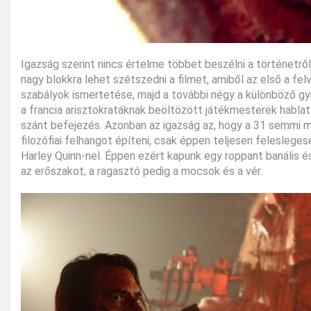
Igazság szerint nincs értelme többet beszélni a történetrő
nagy blokkra lehet szétszedni a filmet, amiből az első a f
szabályok ismertetése, majd a további négy a különböző gyi
a francia arisztokratáknak beöltözött játékmesterek habla
szánt befejezés. Azonban az igazság az, hogy a 31 semmi más
filozófiai felhangot építeni, csak éppen teljesen feleslege
Harley Quinn-nel. Éppen ezért kapunk egy roppant banális 
az erőszakot, a ragasztó pedig a mocsok és a vér.