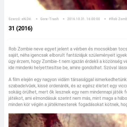
Szerző: eN.Dé.
Gore-Trash
2016.10.31. 16:00:00
#Rob Zomb
31 (2016)
Rob Zombie neve egyet jelent a vérben és mocsokban tocsog
saját, néha igencsak elborult fantáziájuk szüleményeit igye
úgy érzem, hogy Zombie-t nem igazán érdekli a közönség vél
ide mindenki helyettesítse be, amire gondolhat. Szóval láss
A film elején egy nagyon vidám társasággal ismerkedhetünk 
szabadelvűek, kissé ordenárék, és az egész életet egy vicc
sokáig örülhet, mert ők lesznek egy nem mindennapi játék 
játékot, ami elmondásuk szerint nem más, mint maga a hábor
minden kör végén a játékmesterek fogadásokat kötnek, hogy