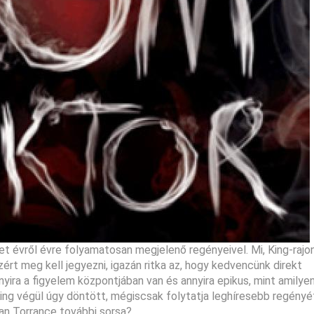
 évről évre folyamatosan megjelenő regényeivel. Mi, King-rajo
rt meg kell jegyezni, igazán ritka az, hogy kedvencünk direkt
nyira a figyelem központjában van és annyira epikus, mint amilye
ing végül úgy döntött, mégiscsak folytatja leghíresebb regényé
Dan Torrance további sorsa?