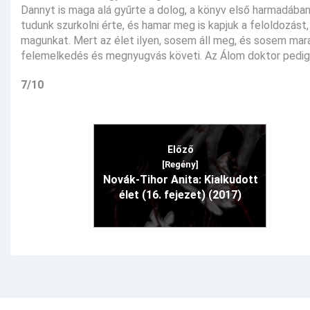
Dannyt is maga alá gyűrte a dolog, a könyv első harmadában
tudunk szurkolni érte, és hamar meg is kapjuk a feloldozás
magunkat. Mert az élet ilyen, sosem áll meg, és sosem ma
felemelkedés és megnyugvás követi. Az Álom doktor pedig 
7/10
Előző
[Regény]
Novák-Tihor Anita: Kialkudott
élet (16. fejezet) (2017)