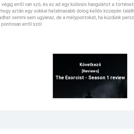
 végig erről van szó, és ez ad egy különös hangulatot a történe
t, hogy aztán egy sokkal hatalmasabb dolog kellős közepén talál
radhat semmi sem ugyanaz, de a mélypontokat, ha küzdünk persz
pontosan erről szól.
Következő
[Reviews]
The Exorcist - Season 1 review