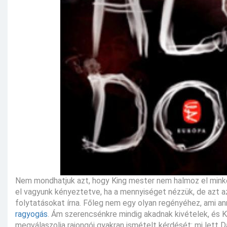
Nem mondhatjuk azt, hogy King mester nem halmoz el minket
el vagyunk kényeztetve, ha a mennyiséget nézzük, de azt azé
folytatásokat írna. Főleg nem egy olyan regényéhez, ami an
ragyogás
. Ám szerencsénkre mindig akadnak kivételek, és K
megválaszolja rajongói gyakran ismételt kérdését: mi lett 