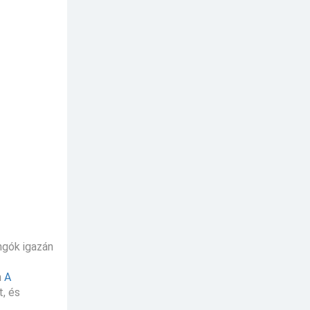
ngók igazán
n
A
t, és