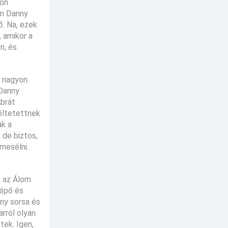
yon
en Danny
ő. Na, ezek
, amikor a
n, és
r nagyon
 Danny
Abrát
rőltetettnek
ák a
 de biztos,
mesélni.
m az Álom
tépő és
nny sorsa és
rról olyan
tek. Igen,