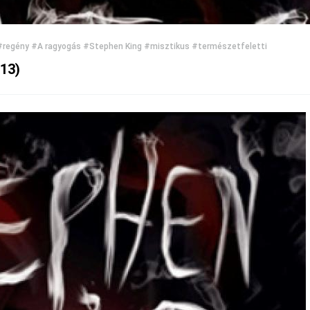
#regény
#A ragyogás
#Stephen King
#misztikus
#természetfeletti
013)