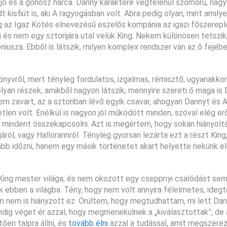
a jó és a gonosz harca. Danny karaktere végtelenül szomorú, nag
 kisfiút is, aki A ragyogásban volt. Abra pedig olyan, mint amily
ég az Igaz Kötés elnevezésű eszelős kompánia az igazi főszerepl
i és nem egy sztorijára utal velük King. Nekem különösen tetszik
niusza. Ebből is látszik, milyen komplex rendszer van az ő fejébe
önyvről, mert tényleg fordulatos, izgalmas, rémisztő, ugyanakko
lyan részek, amikből nagyon látszik, mennyire szereti ő maga is
em zavart, az a sztoriban lévő egyik csavar, ahogyan Dannyt és 
tlen volt. Enélkül is nagyon jól működött minden, szóval elég e
n mindent összekapcsolni. Azt is megértem, hogy sokan hiányolt
l, vagy Hallorannról. Tényleg gyorsan lezárta ezt a részt King,
bb időzni, hanem egy másik történetet akart helyette nekünk el
 King mester világa, és nem okozott egy cseppnyi csalódást se
k ebben a világba. Tény, hogy nem volt annyira félelmetes, ideg
em nem is hiányzott ez. Örültem, hogy megtudhattam, mi lett Da
ndig véget ér azzal, hogy megmenekülnek a „kiválasztottak”, de a
ően talpra állni, és
tovább élni
azzal a tudással, amit megszerez