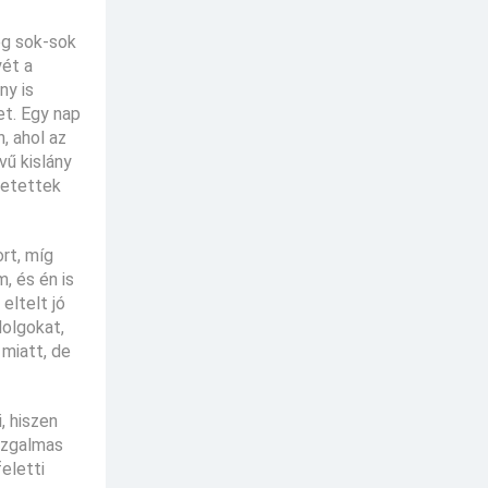
eg sok-sok
yét a
ny is
et. Egy nap
, ahol az
vű kislány
 vetettek
rt, míg
, és én is
eltelt jó
dolgokat,
 miatt, de
, hiszen
 izgalmas
eletti