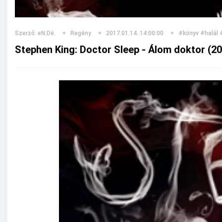
Szerző: eN.Dé.
Regény
2017.01.14. 14:00:00
#könyv
#halál
Stephen King: Doctor Sleep - Álom doktor (2