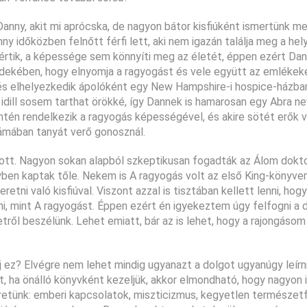
anny, akit mi aprócska, de nagyon bátor kisfiúként ismertünk m
ny időközben felnőtt férfi lett, aki nem igazán találja meg a hel
rtik, a képessége sem könnyíti meg az életét, éppen ezért Dan
rdekében, hogy elnyomja a ragyogást és vele együtt az emlékek
, és elhelyezkedik ápolóként egy New Hampshire-i hospice-házban
idill sosem tarthat örökké, így Dannek is hamarosan egy Abra ne
szintén rendelkezik a ragyogás képességével, és akire sötét erők
ámában tanyát verő gonosznál.
kapott. Nagyon sokan alapból szkeptikusan fogadták az Álom dokto
yben kaptak tőle. Nekem is A ragyogás volt az első King-könyvem
tni való kisfiúval. Viszont azzal is tisztában kellett lenni, hogy 
i, mint A ragyogást. Éppen ezért én igyekeztem úgy felfogni a 
ről beszélünk. Lehet emiatt, bár az is lehet, hogy a rajongásom
j ez? Elvégre nem lehet mindig ugyanazt a dolgot ugyanúgy leírni
t, ha önálló könyvként kezeljük, akkor elmondható, hogy nagyon
zeretünk: emberi kapcsolatok, miszticizmus, kegyetlen természetf