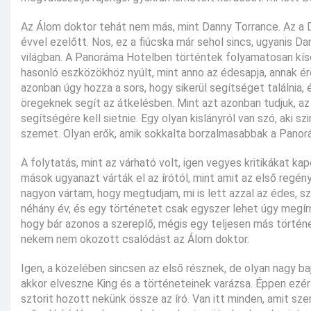
Az Álom doktor tehát nem más, mint Danny Torrance. Az a D
évvel ezelőtt. Nos, ez a fiúcska már sehol sincs, ugyanis Dan
világban. A Panoráma Hotelben történtek folyamatosan kísé
hasonló eszközökhöz nyúlt, mint anno az édesapja, annak é
azonban úgy hozza a sors, hogy sikerül segítséget találnia
öregeknek segít az átkelésben. Mint azt azonban tudjuk, az 
segítségére kell sietnie. Egy olyan kislányról van szó, aki 
szemet. Olyan erők, amik sokkalta borzalmasabbak a Panor
A folytatás, mint az várható volt, igen vegyes kritikákat 
mások ugyanazt várták el az írótól, mint amit az első regén
nagyon vártam, hogy megtudjam, mi is lett azzal az édes, szere
néhány év, és egy történetet csak egyszer lehet úgy megírn
hogy bár azonos a szereplő, mégis egy teljesen más történet
nekem nem okozott csalódást az Álom doktor.
Igen, a közelében sincsen az első résznek, de olyan nagy ba
akkor elveszne King és a történeteinek varázsa. Éppen ezér
sztorit hozott nekünk össze az író. Van itt minden, amit s