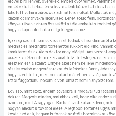
erővel bíró lények, gyerekek, emberi gyötrelmek, valamint 
emlékeztet Jackre, és sokszor elénk képzelhetjük azt a riadt
lehetett volna a zűrös családi háttere nélkül. Mellettük m
igazán ocsmányakra sikerültek. Lehet tőlük félni, borzongan
könyveit ilyen szinten összeköti a félelemkeltés irodalmi gé
hogyan kapcsolódnak a dolgok egymáshoz.
Igazság szerint nem sok rosszat tudnék elmondani erről a k
meghitt és megindító történettel rukkolt elő King. Vannak o
karakterét és az Álom doktor nagy elődjét. Ami viszont eng
összeköti. Szerintem ez a vonal totál felesleges és értelme
éreztem ezt a szálat. Ennyire azért nem kellene mindenáro
részletesebb magyarázatokat és leírásokat Danny édesanyjáró
hogy azért tette, mert nem akart már ebben a világban tová
Ettől függetlenül nekem is volt emiatt némi hiányérzetem.
Egy szó, mint száz, engem továbbra is magával tud ragadni
doktor. Megvolt minden, ami ahhoz kell, hogy elkalandozzun
szomorú, mint A ragyogás. Bár ha őszinte akarok lenni, nek
hogyan alakult a további élete. A legtöbb történet úgyis mi
kevés szó esik, hogyan is fognak az átélt borzalmakat követ