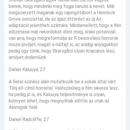
benne, hogy mindenki meg fogja tanulni a nevét. Már
megszerzett magának egy rajongótábort a Hemlock
Grove sorozattal, de az igazi áttörést az új Az-
adaptáció jelentheti számára. Mindamellett, hogy a film
előzetese már rekordokat dönt meg, óriási potenciál
van arra, hogy megreformálja az R besorolású horrorok
mozis jövőjét, magát a műfajt is, az eddigi anyagokból
pedig úgy tűnik, hogy Skarsgård olyan Krajcáros lesz,
amilyet érdemlünk.
Daniel Kaluuya, 27
A fiatal színész idén mutatkozik be a sokak által várt
Tűnj el! című horrorral. Valószínűleg a film sikeres lesz,
ha pedig jó is, és Kaluuya teljesítménye is olyan,
könnyen lehet, hogy megnyílnak előtte az utak az
Álomgyár felé.
Daniel Radcliffe, 27