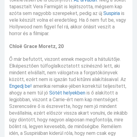
tapasztalt Vera Farmigát is lejátszotta, mégsem kap
azóta sem nagyobb szerepeket, pedig az új
Suspiria
is
vele készült volna el eredetileg. Ha ő nem fut be, vagy
Hollywood nem figyel fel rá, akkor óriásit veszít a
horror és a filmipar.
Chloë Grace Moretz, 20
Ő már befutott, viszont ennek megvolt a hátulütője.
Elképesztően túlfoglalkoztatott színésznő lett, aki
mindent elvállalt, nem válogatva a forgatókönyvek
között, ezért nem is igazán tud kitűnni alakításaival. Az
Engedj be!
amerikai remake-jében korrektül teljesített,
ahogy a nem túl jó
Sötét helyekben
is ő alakított a
legjobban, viszont a Carrie-ért nem kap mentséget.
Szerencsére ő is észrevette, hogy nem jó mindent
bevállalnia, ezért először vissza akart vonulni, de inkább
úgy döntött, hogy nagyon alaposan megfontolja, mire
bólint rá, legyen kevesebb, de minőségibe. Remélem
idén, a Suspiriában kiderül róla, hogy nem csak egy