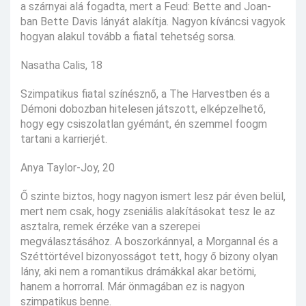
a szárnyai alá fogadta, mert a Feud: Bette and Joan-
ban Bette Davis lányát alakítja. Nagyon kíváncsi vagyok
hogyan alakul tovább a fiatal tehetség sorsa.
Nasatha Calis, 18
Szimpatikus fiatal színésznő, a The Harvestben és a
Démoni dobozban hitelesen játszott, elképzelhető,
hogy egy csiszolatlan gyémánt, én szemmel foogm
tartani a karrierjét.
Anya Taylor-Joy, 20
Ő szinte biztos, hogy nagyon ismert lesz pár éven belül,
mert nem csak, hogy zseniális alakításokat tesz le az
asztalra, remek érzéke van a szerepei
megválasztásához. A boszorkánnyal, a Morgannal és a
Széttörtével bizonyosságot tett, hogy ő bizony olyan
lány, aki nem a romantikus drámákkal akar betörni,
hanem a horrorral. Már önmagában ez is nagyon
szimpatikus benne.