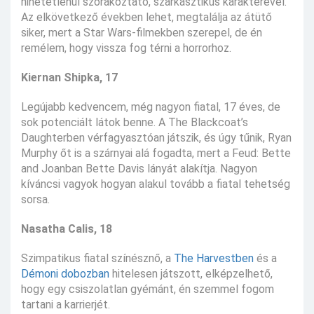
hihetetlenül szórakoztató, szarkasztikus karakterével.
Az elkövetkező években lehet, megtalálja az átütő
siker, mert a Star Wars-filmekben szerepel, de én
remélem, hogy vissza fog térni a horrorhoz.
Kiernan Shipka, 17
Legújabb kedvencem, még nagyon fiatal, 17 éves, de
sok potenciált látok benne. A The Blackcoat’s
Daughterben vérfagyasztóan játszik, és úgy tűnik, Ryan
Murphy őt is a szárnyai alá fogadta, mert a Feud: Bette
and Joanban Bette Davis lányát alakítja. Nagyon
kíváncsi vagyok hogyan alakul tovább a fiatal tehetség
sorsa.
Nasatha Calis, 18
Szimpatikus fiatal színésznő, a
The Harvestben
és a
Démoni dobozban
hitelesen játszott, elképzelhető,
hogy egy csiszolatlan gyémánt, én szemmel fogom
tartani a karrierjét.