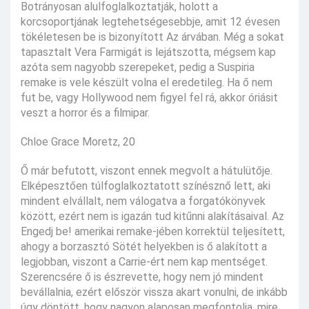
Botrányosan alulfoglalkoztatják, holott a
korcsoportjának legtehetségesebbje, amit 12 évesen
tökéletesen be is bizonyított Az árvában. Még a sokat
tapasztalt Vera Farmigát is lejátszotta, mégsem kap
azóta sem nagyobb szerepeket, pedig a Suspiria
remake is vele készült volna el eredetileg. Ha ő nem
fut be, vagy Hollywood nem figyel fel rá, akkor óriásit
veszt a horror és a filmipar.
Chloe Grace Moretz, 20
Ő már befutott, viszont ennek megvolt a hátulütője.
Elképesztően túlfoglalkoztatott színésznő lett, aki
mindent elvállalt, nem válogatva a forgatókönyvek
között, ezért nem is igazán tud kitűnni alakításaival. Az
Engedj be! amerikai remake-jében korrektül teljesített,
ahogy a borzasztó Sötét helyekben is ő alakított a
legjobban, viszont a Carrie-ért nem kap mentséget.
Szerencsére ő is észrevette, hogy nem jó mindent
bevállalnia, ezért először vissza akart vonulni, de inkább
úgy döntött, hogy nagyon alaposan megfontolja, mire