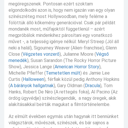
megöregszenek. Pontosan ezért szoktam
elgondolkodni azon is, hogy nem igazán van egy olyan
színészréteg most Hollywoodban, mely felérne a
fölöttük álló kőkemény generációval. Csak pár példát
mondanék most, műfajoktól függetlenül – azért
megpróbálok mindenkihez párosítani egy vonatkozó
művet -, a teljesség igénye nélkül: Meryl Streep (Jól áll
neki a halál), Sigourney Weaver (Alien-franchise), Glenn
Close (
Végzetes vonzerő
), Julianne Moore (
Végső
menedék
), Susan Sarandon (The Rocky Horror Picture
Show), Jessica Lange (
American Horror Story
),
Michelle Pfieffer (
Temetetlen múlt
) és Jamie Lee
Curtis (
Halloween
), férfiak közül pedig Anthony Hopkins
(
A bárányok hallgatnak
), Gary Oldman (
Dracula
), Tom
Hanks, Robert De Niro (A rettegés foka), Al Pacino (Az
ördög ügyvédje) színészlegendák, a nagy öregek, akik
alakításaikkal beírták magukat a filmtörténelembe.
Az elmúlt években egymás után hagynak itt bennünket
világsztárok, művészek, színészek, és bár sajnos a