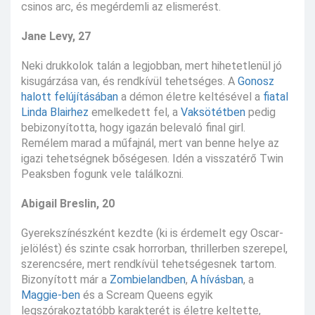
csinos arc, és megérdemli az elismerést.
Jane Levy, 27
Neki drukkolok talán a legjobban, mert hihetetlenül jó
kisugárzása van, és rendkívül tehetséges. A
Gonosz
halott felújításában
a démon életre keltésével a
fiatal
Linda Blairhez
emelkedett fel, a
Vaksötétben
pedig
bebizonyította, hogy igazán belevaló final girl.
Remélem marad a műfajnál, mert van benne helye az
igazi tehetségnek bőségesen. Idén a visszatérő Twin
Peaksben fogunk vele találkozni.
Abigail Breslin, 20
Gyerekszínészként kezdte (ki is érdemelt egy Oscar-
jelölést) és szinte csak horrorban, thrillerben szerepel,
szerencsére, mert rendkívül tehetségesnek tartom.
Bizonyított már a
Zombielandben
,
A hívásban
, a
Maggie-ben
és a Scream Queens egyik
legszórakoztatóbb karakterét is életre keltette,