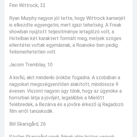
Finn Wittrock, 32
Ryan Murphy nagyon jól tette, hogy Wittrock karrierjét
is elkezdte egyengetni, mert igazi tehetség. A Freak
showban nyújtott teljesítménye letaglózó volt, a
Hotelban két karaktert formált meg, melyek szöges
ellentétei voltak egymásnak, a Roanoke-ben pedig
felismerhetetlen volt.
Jacom Tremblay, 10
A kisfiú, akit mindenki örökbe fogadna. A szobában a
nagyokat megszégyenítően alakított, mindössze 9
évesen. Viszont nagyon úgy tűnik, hogy az ügynöke a
horrorban látja a jövőjét, legalábbis a Mielőtt
felébredek, a Bezárva és a jövőre érkező új Ragadozó
film erről tanúskodik.
Bill Skarsgård, 26
Stellan Skarsgård egyik fiának idén biztos vagyok