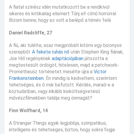
A fiatal színész idén mutatkozott be a rendkívül
sikeres és kritikailag elismert Tűnj el! című horrorral.
Bízom benne, hogy ez volt a belépő a hírnév felé.
Daniel Radcliffe, 27
A fiú, aki túlélte, azaz megpróbált kitörni egy bizonyos
szerepből.
A fekete ruhás nő
után Stephen King fiának,
Joe Hill regényének
adaptációjában
játszotta a
megtestesült ördögöt, hitelesen, majd a patchwork-
Prométheusz történetet mesélte újra a
Victor
Frankensteinben
. Én mindig is kedveltem, szerintem
tehetséges, és ő már befutott. Kérdés, marad-e a
köztudatban, vagy inkább kisköltségvetésű
művészfilmekben találja meg önmagát?
Finn Wolfhard, 14
A Stranger Things egyik legjobbja, szimpatikus,
intelligens és tehetséges, biztos, hogy sokra fogja