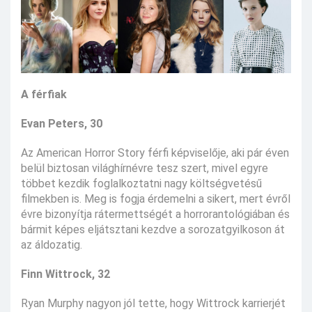
A férfiak
Evan Peters, 30
Az American Horror Story férfi képviselője, aki pár éven
belül biztosan világhírnévre tesz szert, mivel egyre
többet kezdik foglalkoztatni nagy költségvetésű
filmekben is. Meg is fogja érdemelni a sikert, mert évről
évre bizonyítja rátermettségét a horrorantológiában és
bármit képes eljátsztani kezdve a sorozatgyilkoson át
az áldozatig.
Finn Wittrock, 32
Ryan Murphy nagyon jól tette, hogy Wittrock karrierjét