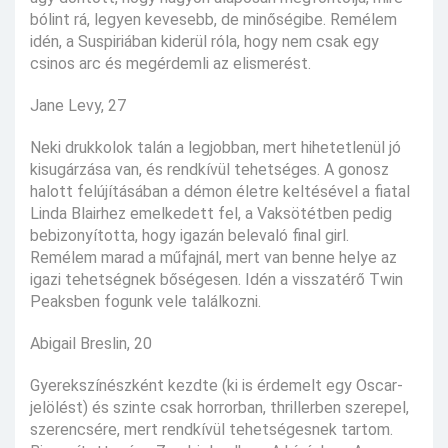
bólint rá, legyen kevesebb, de minőségibe. Remélem
idén, a Suspiriában kiderül róla, hogy nem csak egy
csinos arc és megérdemli az elismerést.
Jane Levy, 27
Neki drukkolok talán a legjobban, mert hihetetlenül jó
kisugárzása van, és rendkívül tehetséges. A gonosz
halott felújításában a démon életre keltésével a fiatal
Linda Blairhez emelkedett fel, a Vaksötétben pedig
bebizonyította, hogy igazán belevaló final girl.
Remélem marad a műfajnál, mert van benne helye az
igazi tehetségnek bőségesen. Idén a visszatérő Twin
Peaksben fogunk vele találkozni.
Abigail Breslin, 20
Gyerekszínészként kezdte (ki is érdemelt egy Oscar-
jelölést) és szinte csak horrorban, thrillerben szerepel,
szerencsére, mert rendkívül tehetségesnek tartom.