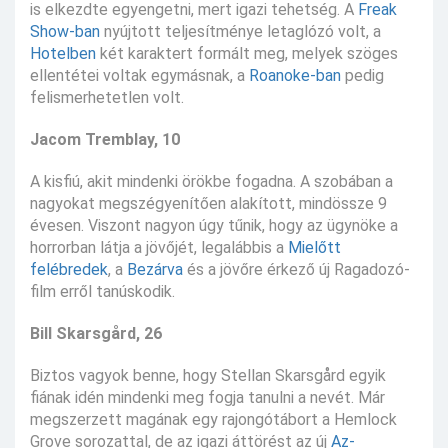
is elkezdte egyengetni, mert igazi tehetség. A
Freak
Show-ban
nyújtott teljesítménye letaglózó volt, a
Hotelben
két karaktert formált meg, melyek szöges
ellentétei voltak egymásnak, a
Roanoke-ban
pedig
felismerhetetlen volt.
Jacom Tremblay, 10
A kisfiú, akit mindenki örökbe fogadna. A szobában a
nagyokat megszégyenítően alakított, mindössze 9
évesen. Viszont nagyon úgy tűnik, hogy az ügynöke a
horrorban látja a jövőjét, legalábbis a
Mielőtt
felébredek
, a
Bezárva
és a jövőre érkező új Ragadozó-
film erről tanúskodik.
Bill Skarsgård, 26
Biztos vagyok benne, hogy Stellan Skarsgård egyik
fiának idén mindenki meg fogja tanulni a nevét. Már
megszerzett magának egy rajongótábort a Hemlock
Grove sorozattal, de az igazi áttörést az új
Az-