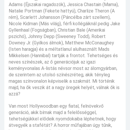
Adams (Éjszakai ragadozók), Jessica Chastain (Mama),
Natalie Portman (Fekete hattyú), Charlize Theron (A
rém), Scarlett Johansson (Páncélba zárt szellem),
Nicole Kidman (Más világ), férfi kollégáiknál pedig Jake
Gyllenhaal (Fogságban), Christian Bale (Amerikai
pszichó), Johnny Depp (Sweeney Todd), Robert
Downey Jr. (Gyilkos álmok), Matthew McConaughey
(Isten haragja) és a méltatlanul alulhasznált Mads
Mikkelsen (Hannibal) tartják a frontot. Tehetséges és
neves színészek, az ő generációjuk az igazi
keményvonalas A-listás névsor most az álomgyárban,
de szerintem az utolsó színészréteg, akik tényleg
magas színvonalon képviselik a szakmát. Mi történik
majd, ha ők veszik át a nagy öregek helyét, válnak ők is
azzá?
Van most Hollywoodban egy fiatal, felnövekvő
generáció, akik bírnak majd a felelősséggel,
tehetségükkel elődeik nyomdokaiba léphetnek, hogy
átvegyék a stafétát? A horror műfajában úgy tűnik,