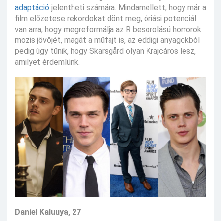
adaptáció
jelentheti számára. Mindamellett, hogy már a
film előzetese rekordokat dönt meg, óriási potenciál
van arra, hogy megreformálja az R besorolású horrorok
mozis jövőjét, magát a műfajt is, az eddigi anyagokból
pedig úgy tűnik, hogy Skarsgård olyan Krajcáros lesz,
amilyet érdemlünk.
Daniel Kaluuya, 27