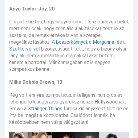
Anya Taylor-Joy, 20
Ő szinte biztos, hogy nagyon ismert lesz pár éven belül,
mert nem csak, hogy zseniális alakításokat tesz le az
asztalra, de remek érzéke is van a szerepei
megválasztásához.
A boszorkánnyal
, a
Morgannel
és a
Széttörvé-vel
bizonyosságot tett, hogy ő bizony olyan
lány, aki nem a romantikus drámákkal akar betörni,
hanem a horrorral. Már önmagában ez is nagyon
szimpatikus benne.
Millie Bobbie Brown, 13
Rég volt ennyire szimpatikus, intelligens, humoros és
lehengerlő kisugárzású gyerekszínésze Hollywoodnak.
Brown a
Stranger Things
furcsa kislányaként tört be és
írta be magát a köztudatba. Csalódott lennék, ha
későbbiekben nem válna világsztárrá.