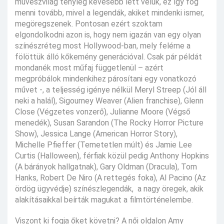
művészvilág tényleg kevesebb lett velük, ez így fog
menni tovább, mivel a legendák, akiket mindenki ismer,
megöregszenek. Pontosan ezért szoktam
elgondolkodni azon is, hogy nem igazán van egy olyan
színészréteg most Hollywood-ban, mely felérne a
fölöttük álló kőkemény generációval. Csak pár példát
mondanék most műfaj függetlenül – azért
megpróbálok mindenkihez párosítani egy vonatkozó
művet -, a teljesség igénye nélkül Meryl Streep (Jól áll
neki a halál), Sigourney Weaver (Alien franchise), Glenn
Close (Végzetes vonzerő), Julianne Moore (Végső
menedék), Susan Sarandon (The Rocky Horror Picture
Show), Jessica Lange (American Horror Story),
Michelle Pfieffer (Temetetlen múlt) és Jamie Lee
Curtis (Halloween), férfiak közül pedig Anthony Hopkins
(A bárányok hallgatnak), Gary Oldman (Dracula), Tom
Hanks, Robert De Niro (A rettegés foka), Al Pacino (Az
ördög ügyvédje) színészlegendák, a nagy öregek, akik
alakításaikkal beírták magukat a filmtörténelembe.
Viszont ki fogja őket követni? A női oldalon Amy