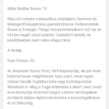
Millie Bobbie Brown, 13
Rég volt ennyire szimpatikus, intelligens, humoros és
lehengerlő kisugárzású gyerekszínésze Hollywoodnak.
Brown a Stranger Things furcsa kislányaként tört be és
írta be magát a köztudatba. Csalódott lennék, ha
későbbiekben nem válna világsztárrá.
A férfiak
Evan Peters, 30
Az American Horror Story férfi képviselője, aki pár éven
belül biztosan világhírnévre tesz szert, mivel egyre
többet kezdik foglalkoztatni nagy költségvetésű
filmekben is. Meg is fogja érdemelni a sikert, mert évről
évre bizonyítja rátermettségét a horror antológiában
és bármit képes eljátsztani kezdve a sorozatgyilkoson
át az áldozatig.