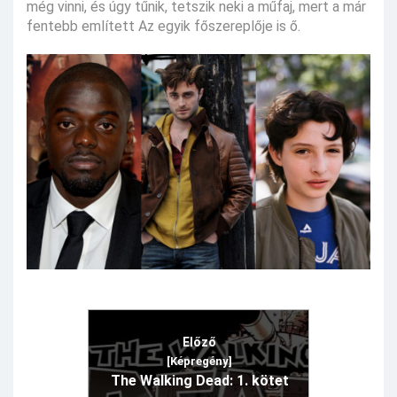
még vinni, és úgy tűnik, tetszik neki a műfaj, mert a már
fentebb említett Az egyik főszereplője is ő.
Előző
[Képregény]
The Walking Dead: 1. kötet