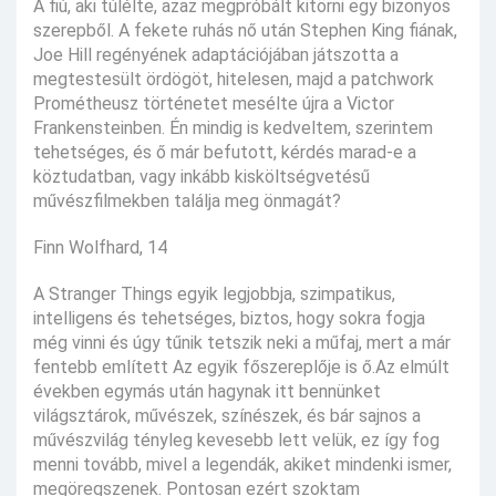
A fiú, aki túlélte, azaz megpróbált kitörni egy bizonyos
szerepből. A fekete ruhás nő után Stephen King fiának,
Joe Hill regényének adaptációjában játszotta a
megtestesült ördögöt, hitelesen, majd a patchwork
Prométheusz történetet mesélte újra a Victor
Frankensteinben. Én mindig is kedveltem, szerintem
tehetséges, és ő már befutott, kérdés marad-e a
köztudatban, vagy inkább kisköltségvetésű
művészfilmekben találja meg önmagát?
Finn Wolfhard, 14
A Stranger Things egyik legjobbja, szimpatikus,
intelligens és tehetséges, biztos, hogy sokra fogja
még vinni és úgy tűnik tetszik neki a műfaj, mert a már
fentebb említett Az egyik főszereplője is ő.Az elmúlt
években egymás után hagynak itt bennünket
világsztárok, művészek, színészek, és bár sajnos a
művészvilág tényleg kevesebb lett velük, ez így fog
menni tovább, mivel a legendák, akiket mindenki ismer,
megöregszenek. Pontosan ezért szoktam