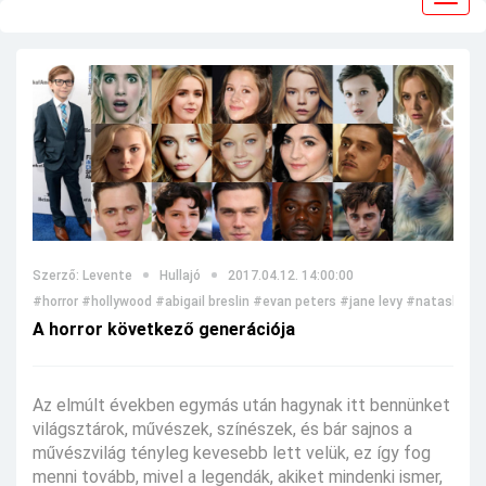
navig
Szerző: Levente
Hullajó
2017.04.12. 14:00:00
#horror
#hollywood
#abigail breslin
#evan peters
#jane levy
#natasha cal
A horror következő generációja
Az elmúlt években egymás után hagynak itt bennünket
világsztárok, művészek, színészek, és bár sajnos a
művészvilág tényleg kevesebb lett velük, ez így fog
menni tovább, mivel a legendák, akiket mindenki ismer,