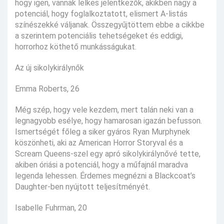
hogy igen, vannak lelkes jelentkezők, akikben nagy a
potenciál, hogy foglalkoztatott, elismert A-listás
színészekké váljanak. Összegyűjtöttem ebbe a cikkbe
a szerintem potenciális tehetségeket és eddigi,
horrorhoz köthető munkásságukat.
Az új sikolykirálynők
Emma Roberts, 26
Még szép, hogy vele kezdem, mert talán neki van a
legnagyobb esélye, hogy hamarosan igazán befusson.
Ismertségét főleg a siker gyáros Ryan Murphynek
köszönheti, aki az American Horror Storyval és a
Scream Queens-szel egy apró sikolykirálynővé tette,
akiben óriási a potenciál, hogy a műfajnál maradva
legenda lehessen. Érdemes megnézni a Blackcoat’s
Daughter-ben nyújtott teljesítményét.
Isabelle Fuhrman, 20