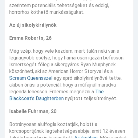
szerintem potenciális tehetségeket és eddigi,
horrorhoz köthető munkásságukat.
Az új sikolykirálynők
Emma Roberts, 26
Még szép, hogy vele kezdem, mert talán neki van a
legnagyobb esélye, hogy hamarosan igazán befusson.
Ismertségét főleg a sikergyáros Ryan Murphynek
köszönheti, aki az American Horror Storyval és a
Scream Queensszel
egy apró sikolykirálynővé tette,
akiben óriási a potenciál, hogy a műfajnál maradva
legenda lehessen. Érdemes megnézni a
The
Blackcoat’s Daughterben
nyújtott teljesítményét.
Isabelle Fuhrman, 20
Botrányosan alulfoglalkoztatják, holott a
korcsoportjának legtehetségesebbje, amit 12 évesen
tökéletesen be is bizonyított
Az árvában
. Még a sokat