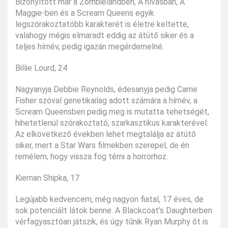
Bizonyított már a Zombielandben, A hívásban, A
Maggie-ben és a Scream Queens egyik
legszórakoztatóbb karakterét is életre keltette,
valahogy mégis elmaradt eddig az átütő siker és a
teljes hírnév, pedig igazán megérdemelné.
Billie Lourd, 24
Nagyanyja Debbie Reynolds, édesanyja pedig Carrie
Fisher szóval genetikailag adott számára a hírnév, a
Scream Queensben pedig meg is mutatta tehetségét,
hihetetlenül szórakoztató, szarkasztikus karakterével.
Az elkövetkező években lehet megtalálja az átütő
siker, mert a Star Wars filmekben szerepel, de én
remélem, hogy vissza fog térni a horrorhoz.
Kiernan Shipka, 17
Legújabb kedvencem, még nagyon fiatal, 17 éves, de
sok potenciált látok benne. A Blackcoat’s Daughterben
vérfagyasztóan játszik, és úgy tűnik Ryan Murphy őt is