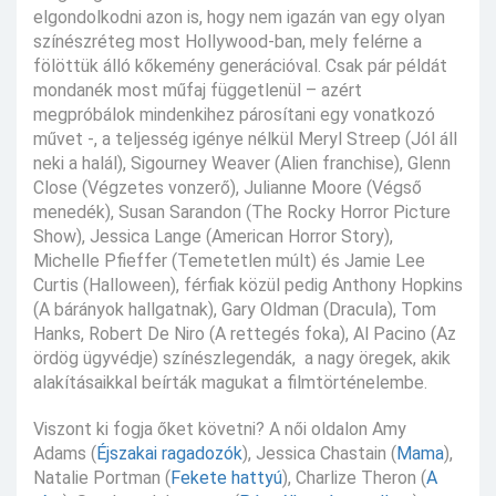
elgondolkodni azon is, hogy nem igazán van egy olyan
színészréteg most Hollywood-ban, mely felérne a
fölöttük álló kőkemény generációval. Csak pár példát
mondanék most műfaj függetlenül – azért
megpróbálok mindenkihez párosítani egy vonatkozó
művet -, a teljesség igénye nélkül Meryl Streep (Jól áll
neki a halál), Sigourney Weaver (Alien franchise), Glenn
Close (Végzetes vonzerő), Julianne Moore (Végső
menedék), Susan Sarandon (The Rocky Horror Picture
Show), Jessica Lange (American Horror Story),
Michelle Pfieffer (Temetetlen múlt) és Jamie Lee
Curtis (Halloween), férfiak közül pedig Anthony Hopkins
(A bárányok hallgatnak), Gary Oldman (Dracula), Tom
Hanks, Robert De Niro (A rettegés foka), Al Pacino (Az
ördög ügyvédje) színészlegendák, a nagy öregek, akik
alakításaikkal beírták magukat a filmtörténelembe.
Viszont ki fogja őket követni? A női oldalon Amy
Adams (
Éjszakai ragadozók
), Jessica Chastain (
Mama
),
Natalie Portman (
Fekete hattyú
), Charlize Theron (
A