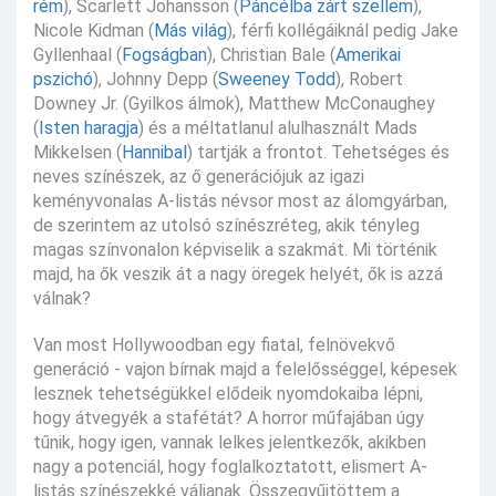
rém
), Scarlett Johansson (
Páncélba zárt szellem
),
Nicole Kidman (
Más világ
), férfi kollégáiknál pedig Jake
Gyllenhaal (
Fogságban
), Christian Bale (
Amerikai
pszichó
), Johnny Depp (
Sweeney Todd
), Robert
Downey Jr. (Gyilkos álmok), Matthew McConaughey
(
Isten haragja
) és a méltatlanul alulhasznált Mads
Mikkelsen (
Hannibal
) tartják a frontot. Tehetséges és
neves színészek, az ő generációjuk az igazi
keményvonalas A-listás névsor most az álomgyárban,
de szerintem az utolsó színészréteg, akik tényleg
magas színvonalon képviselik a szakmát. Mi történik
majd, ha ők veszik át a nagy öregek helyét, ők is azzá
válnak?
Van most Hollywoodban egy fiatal, felnövekvő
generáció - vajon bírnak majd a felelősséggel, képesek
lesznek tehetségükkel elődeik nyomdokaiba lépni,
hogy átvegyék a stafétát? A horror műfajában úgy
tűnik, hogy igen, vannak lelkes jelentkezők, akikben
nagy a potenciál, hogy foglalkoztatott, elismert A-
listás színészekké váljanak. Összegyűjtöttem a