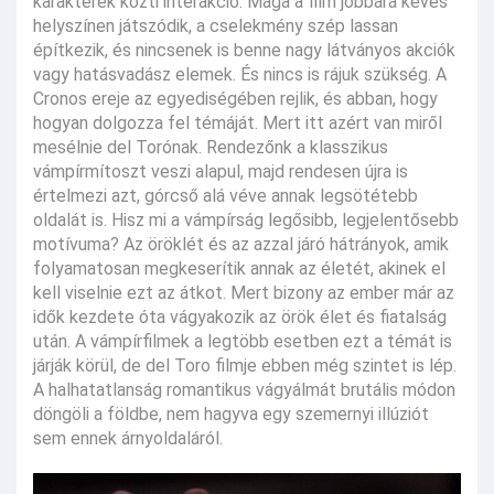
karakterek közti interakció. Maga a film jobbára kevés
helyszínen játszódik, a cselekmény szép lassan
építkezik, és nincsenek is benne nagy látványos akciók
vagy hatásvadász elemek. És nincs is rájuk szükség. A
Cronos ereje az egyediségében rejlik, és abban, hogy
hogyan dolgozza fel témáját. Mert itt azért van miről
mesélnie del Torónak. Rendezőnk a klasszikus
vámpírmítoszt veszi alapul, majd rendesen újra is
értelmezi azt, górcső alá véve annak legsötétebb
oldalát is. Hisz mi a vámpírság legősibb, legjelentősebb
motívuma? Az öröklét és az azzal járó hátrányok, amik
folyamatosan megkeserítik annak az életét, akinek el
kell viselnie ezt az átkot. Mert bizony az ember már az
idők kezdete óta vágyakozik az örök élet és fiatalság
után. A vámpírfilmek a legtöbb esetben ezt a témát is
járják körül, de del Toro filmje ebben még szintet is lép.
A halhatatlanság romantikus vágyálmát brutális módon
döngöli a földbe, nem hagyva egy szemernyi illúziót
sem ennek árnyoldaláról.