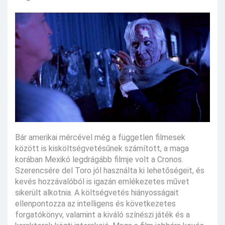
Bár amerikai mércével még a független filmesek
között is kisköltségvetésűnek számított, a maga
korában Mexikó legdrágább filmje volt a Cronos.
Szerencsére del Toro jól használta ki lehetőségeit, és
kevés hozzávalóból is igazán emlékezetes művet
sikerült alkotnia. A költségvetés hiányosságait
ellenpontozza az intelligens és következetes
forgatókönyv, valamint a kiváló színészi játék és a