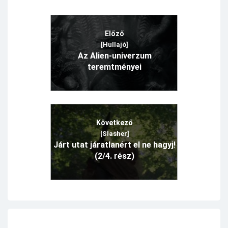
Előző
[Hullajó]
Az Alien-univerzum
teremtményei
Következő
[Slasher]
Járt utat járatlanért el ne hagyj!
(2/4. rész)