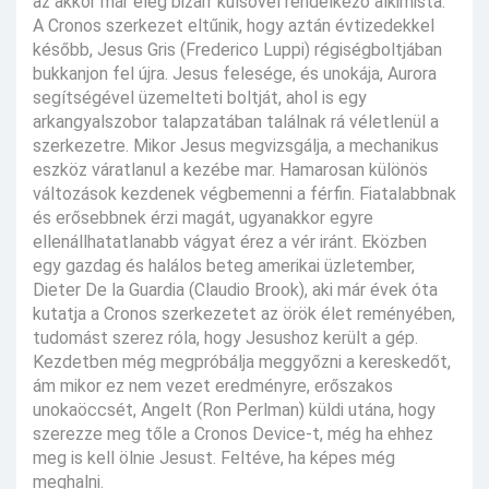
az akkor már elég bizarr külsővel rendelkező alkimista.
A Cronos szerkezet eltűnik, hogy aztán évtizedekkel
később, Jesus Gris (Frederico Luppi) régiségboltjában
bukkanjon fel újra. Jesus felesége, és unokája, Aurora
segítségével üzemelteti boltját, ahol is egy
arkangyalszobor talapzatában találnak rá véletlenül a
szerkezetre. Mikor Jesus megvizsgálja, a mechanikus
eszköz váratlanul a kezébe mar. Hamarosan különös
változások kezdenek végbemenni a férfin. Fiatalabbnak
és erősebbnek érzi magát, ugyanakkor egyre
ellenállhatatlanabb vágyat érez a vér iránt. Eközben
egy gazdag és halálos beteg amerikai üzletember,
Dieter De la Guardia (Claudio Brook), aki már évek óta
kutatja a Cronos szerkezetet az örök élet reményében,
tudomást szerez róla, hogy Jesushoz került a gép.
Kezdetben még megpróbálja meggyőzni a kereskedőt,
ám mikor ez nem vezet eredményre, erőszakos
unokaöccsét, Angelt (Ron Perlman) küldi utána, hogy
szerezze meg tőle a Cronos Device-t, még ha ehhez
meg is kell ölnie Jesust. Feltéve, ha képes még
meghalni.