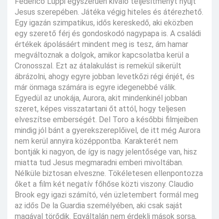
Federico Luppi egyszerűen kiváló teljesítményt nyújt
Jesus szerepében. Játéka végig hiteles és átérezhető.
Egy igazán szimpatikus, idős kereskedő, aki eközben
egy szerető férj és gondoskodó nagypapa is. A családi
értékek ápolásáért mindent meg is tesz, ám hamar
megváltoznak a dolgok, amikor kapcsolatba kerül a
Cronosszal. Ezt az átalakulást is remekül sikerült
ábrázolni, ahogy egyre jobban levetkőzi régi énjét, és
már önmaga számára is egyre idegenebbé válik.
Egyedül az unokája, Aurora, akit mindenkinél jobban
szeret, képes visszatartani őt attól, hogy teljesen
elveszítse emberségét. Del Toro a későbbi filmjeiben
mindig jól bánt a gyerekszereplőivel, de itt még Aurora
nem kerül annyira középpontba. Karakterét nem
bontják ki nagyon, de így is nagy jelentősége van, hisz
miatta tud Jesus megmaradni emberi mivoltában.
Nélküle biztosan elveszne. Tökéletesen ellenpontozza
őket a film két negatív főhőse közti viszony. Claudio
Brook egy igazi számító, vén üzletembert formál meg
az idős De la Guardia személyében, aki csak saját
magával törődik. Egyáltalán nem érdekli mások sorsa,