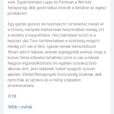
vele. Egyértelműen Luppi és Perlman a film két
fénypontja, akik gond nélkül elviszik a hátukon az egész
produkciót.
Egy igazán gonosz és nyomasztó történetet mesél el
a Cronos, melynek kilátástalan helyzetében mindig ott
a remény a megváltásra. Hisz bármilyen sötét is a
helyzet, del Toro történeteiben a sötétség mögött
mindig ott van a fény. Igazán remek bemutatkozó
filmet adott nekünk, aminek legnagyobb erénye, hogy a
komor téma ellenére hatalmas szíve is van a műnek.
Nagyon elgondolkodtató és egyben szórakoztató
alkotás lett, amit bárkinek tudok nyugodt szívvel
ajánlani. Vámpírfilmrajongók közül pedig azoknak, akik
nyitottak az újításra és a műfaj szabadon
értelmezésére.
7/10
IMDb
|
mafab