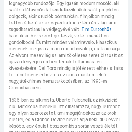
legnagyobb rendezője. Egy igazán modern mesélő, aki
sajátos látásmóddal rendelkezik. Akár saját projekten
dolgozik, akár stúdiók bérmunkáin, filmjeiben mindig
tetten érhető az az egyedi atmoszféra és világ, ami
tagadhatatlanul a védjegyévé vált.
Tim Burtonhöz
hasonlóan ő is szeret groteszk, sötét mesékben
gondolkodni. És mint minden valamirevaló, klasszikus
mesének, megvan a maga mondanivalója, és tanulsága.
Az elvont mesevilág az, ami tökéletes teret biztosít az
igazán lényeges emberi témák feltárására és
kivesézésére. Del Toro mindig is jól értett ehhez a fajta
történetmeséléshez, és ez nincs másként első
nagyjátékfilmes bemutatkozásában, az 1993-as
Cronosban sem.
1536-ban az alkimista, Uberto Fulcanelli, az inkvizíció
elől Mexikóba menekül. Itt elhatározza, hogy létrehoz
egy olyan szerkezetet, ami megajándékozza az örök
élettel, és a Cronos Device nevet adja neki. 400 évvel
később, egy épület összeomlása során veszti életét