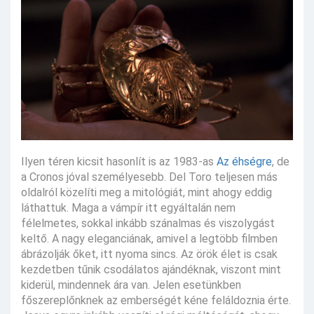
Ilyen téren kicsit hasonlít is az 1983-as
Az éhségre
, de
a Cronos jóval személyesebb. Del Toro teljesen más
oldalról közelíti meg a mitológiát, mint ahogy eddig
láthattuk. Maga a vámpír itt egyáltalán nem
félelmetes, sokkal inkább szánalmas és viszolygást
keltő. A nagy eleganciának, amivel a legtöbb filmben
ábrázolják őket, itt nyoma sincs. Az örök élet is csak
kezdetben tűnik csodálatos ajándéknak, viszont mint
kiderül, mindennek ára van. Jelen esetünkben
főszereplőnknek az emberségét kéne feláldoznia érte.