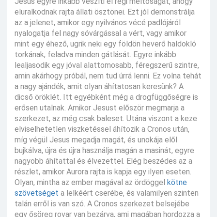
Jesus egyre inkább veszíti el régi méltóságát, ahogy
eluralkodnak rajta állati ösztönei. Ezt jól demonstrálja
az a jelenet, amikor egy nyilvános vécé padlójáról
nyalogatja fel nagy sóvárgással a vért, vagy amikor
mint egy éhező, ugrik neki egy földön heverő haldokló
torkának, feladva minden gátlását. Egyre inkább
lealjasodik egy jóval alattomosabb, féregszerű szintre,
amin akárhogy próbál, nem tud úrrá lenni. Ez volna tehát
a nagy ajándék, amit olyan áhítatosan keresünk? A
dicső öröklét. Itt egyébként még a drogfüggőségre is
erősen utalnak. Amikor Jesust először megmarja a
szerkezet, az még csak baleset. Utána viszont a keze
elviselhetetlen viszketéssel áhítozik a Cronos után,
míg végül Jesus megadja magát, és unokája elől
bujkálva, újra és újra használja magán a masinát, egyre
nagyobb áhítattal és élvezettel. Elég beszédes az a
részlet, amikor Aurora rajta is kapja egy ilyen eseten.
Olyan, mintha az ember magával az ördöggel
kötne
szövetséget
a lelkéért cserébe, és valamilyen szinten
talán erről is van szó. A Cronos szerkezet belsejébe
egy ősöreg rovar van bezárva, ami magában hordozza a