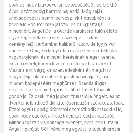
csak az, hogy kigyógyuljon betegségéből, és örökké
éljen, ezért pedig bármire hajlandó. Még saját
unokaöccsét is semmibe veszi, akit egyébként a
zseniális Ron Perlman játszik, és őt ugráltatja
mindenért. Angel De la Guardia karaktere talán élete
egyik legemlékezetesebb szerepe. Tipikus
keményfejű, verőember kaliberű fazon, de így is van
önérzete. Ő az, aki kénytelen gondját viselni haldokló
nagybátyjának, és minden kérésének eleget tennie,
hiszen reméli, hogy idővel ő örökli majd az üzletét.
Viszont ezt végig kínszenvedésként éli meg, hisz
nagybátyja inkább rabszolgának használja őt, akit
minden ballépéséért megbüntet. Ráadásul igazi
céljaiba be sem avatja, mert ahhoz túl ostobának
gondolja. Ez csak még jobban frusztrálja Angelt, és az
ilyenkor jelentkező dühkitörései igazán szórakoztatóak.
Ezzel együtt pedig örömmel szemétkedik másokkal is,
csak, hogy ezeket a frusztrációkat kiadja magából.
Minden rossz tulajdonsága ellenére, nem lehet utálni
Angel figuráját. Sőt, néha még együtt is tudunk érezni