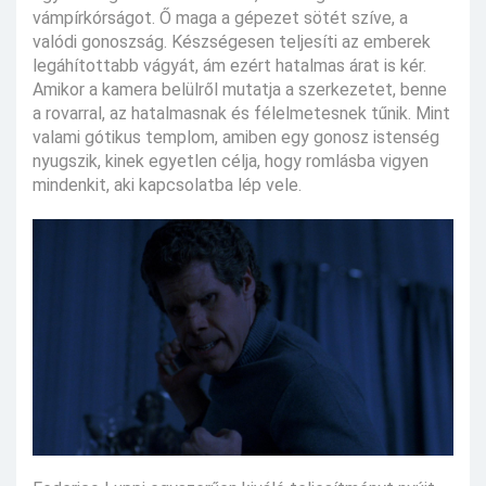
vámpírkórságot. Ő maga a gépezet sötét szíve, a
valódi gonoszság. Készségesen teljesíti az emberek
legáhítottabb vágyát, ám ezért hatalmas árat is kér.
Amikor a kamera belülről mutatja a szerkezetet, benne
a rovarral, az hatalmasnak és félelmetesnek tűnik. Mint
valami gótikus templom, amiben egy gonosz istenség
nyugszik, kinek egyetlen célja, hogy romlásba vigyen
mindenkit, aki kapcsolatba lép vele.