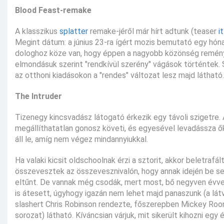
Blood Feast-remake
A klasszikus
splatter
remake-jéről már hírt adtunk (teaser
i
Megint dátum: a június 23-ra ígért mozis bemutató egy hónap
dologhoz köze van, hogy éppen a nagyobb közönség reményé
elmondásuk szerint "rendkívül szerény" vágások történtek. 
az otthoni kiadásokon a "rendes" változat lesz majd látható.
The Intruder
Tizenegy kincsvadász látogató érkezik egy távoli szigetre.
megállíthatatlan gonosz követi, és egyesével levadássza ő
áll le, amíg nem végez mindannyiukkal.
Ha valaki kicsit oldschoolnak érzi a sztorit, akkor beletrafá
összevesztek az összevesznivalón, hogy annak idején be s
eltűnt. De vannak még csodák, mert most, bő negyven évvel
is átesett, úgyhogy igazán nem lehet majd panaszunk (a lát
slashert Chris Robinson rendezte, főszerepben Mickey Roo
sorozat) látható. Kíváncsian várjuk, mit sikerült kihozni egy 