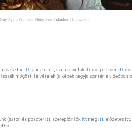
örny
#gore
#remake
#lény
#vér
#slasher
#klasszikus
tunk (sztori
itt
, poszter
itt
, szereplőinfók
itt
meg
itt
meg
itt
me
kulisszák mögötti felvételek (a képek nagyja szintén a videóban ta
tunk (sztori és poszter
itt
, szereplőinfók
itt
meg
itt
, előzetes
itt
OD-n.