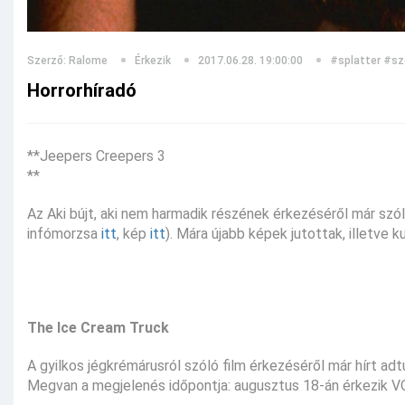
Szerző: Ralome
Érkezik
2017.06.28. 19:00:00
#splatter
#sz
Horrorhíradó
**Jeepers Creepers 3
**
Az Aki bújt, aki nem harmadik részének érkezéséről már szól
infómorzsa
itt
, kép
itt
). Mára újabb képek jutottak, illetve 
The Ice Cream Truck
A gyilkos jégkrémárusról szóló film érkezéséről már hírt ad
Megvan a megjelenés időpontja: augusztus 18-án érkezik V