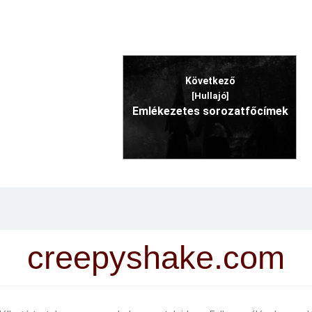
Következő
[Hullajó]
Emlékezetes sorozatfőcímek
creepyshake.com