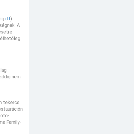
eg
itt
).
nségnek. A
esetre
mélhetőleg
ólag
 addig nem
n tekercs
estauráción
roto-
ms Family-