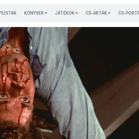
PLISTÁK
KÖNYVEK
JÁTÉKOK
CS-AKTÁK
CS-PORT