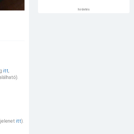
hirdetés
g
itt
,
lálható).
, jelenet
itt
).