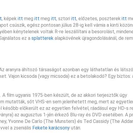
tt
, képek
itt
meg
itt
meg
itt
, sztori
itt
, előzetes, poszterek
itt
m
ot csúszik, egész pontosan július 28-ig kell várnia a kinti közö
ben kénytelenek voltak R-re leszállítani a besorolást, minden
Sajnálatos ez a
splatterek
alapkövének újragondolásánál, de re
 Az aranyra áhítozó társaságot azonban egy láthatatlan és látsz
ket. Vajon kicsoda (vagy micsoda) ez a betolakodó? Egy biztos:
lt. A film ugyanis 1975-ben készült, de az akkori terjesztők úgy
em mutatták, sőt VHS-en sem jelenhetett meg, mert az egyetle
 később előkerült ez az egyetlen felvétel, ráadásul egy HD-s r
ványra) az augusztus 1-jén érkező Blu-ray és DVD esetében. A p
ney, Yvonne De Carlo (The Munsters) és Ted Cassidy (The Adda
évvel a zseniális
Fekete karácsony
után.