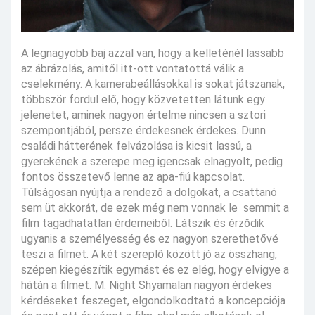
A legnagyobb baj azzal van, hogy a kelleténél lassabb
az ábrázolás, amitől itt-ott vontatottá válik a
cselekmény. A kamerabeállásokkal is sokat játszanak,
többször fordul elő, hogy közvetetten látunk egy
jelenetet, aminek nagyon értelme nincsen a sztori
szempontjából, persze érdekesnek érdekes. Dunn
családi hátterének felvázolása is kicsit lassú, a
gyerekének a szerepe meg igencsak elnagyolt, pedig
fontos összetevő lenne az apa-fiú kapcsolat.
Túlságosan nyújtja a rendező a dolgokat, a csattanó
sem üt akkorát, de ezek még nem vonnak le semmit a
film tagadhatatlan érdemeiből. Látszik és érződik
ugyanis a személyesség és ez nagyon szerethetővé
teszi a filmet. A két szereplő között jó az összhang,
szépen kiegészítik egymást és ez elég, hogy elvigye a
hátán a filmet. M. Night Shyamalan nagyon érdekes
kérdéseket feszeget, elgondolkodtató a koncepciója