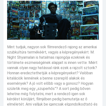
Mint tudjuk, nagyon sok filmrendező rajong az amerikai
szubkultúra termékéért, vagyis a képregényekért. M.
Night Shyamalan is hatalmas rajongója ezeknek és
története eszmeiségének alapjait is innen vette. Miért
vannak olyan nagy hatással ránk ezek a rajzolt sztorik?
Honnan eredeztethetjük a képregényeket? Valóban
kitalációk lennének a benne szereplő alakok és
események? A jó volt előbb vagy a gonosz? Hogyan
születik meg egy „szuperhős”? A sort pedig bőven
lehetne még folytatni, mert a rendező igen sok
kérdést körüljárt, filmjében pedig bemutatja az ő
elméletét. Ami valljuk be igencsak elgondolkodtató és