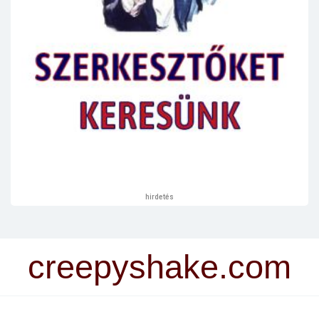
hirdetés
creepyshake.com