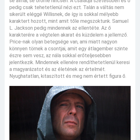
se álmai, se öröme nincsen. A családja szétesőben és ő
pedig csak tehetetlenül nézi ezt. Talán a váltás nem
sikerült eléggé Willisnek, de így is sokkal mélyebb
karaktert hozott, mint amit tőle megszoktunk. Samuel
L. Jackson pedig mindennek az ellentéte. Az ő
karakterére a végtelen akarat és küzdelem a jellemző.
Price-nak olyan betegsége van, ami miatt nagyon
könnyen törnek a csontjai, amit egy átlagember szinte
észre sem vesz, az nála sokkal erőteljesebben
jelentkezik. Mindennek ellenére rendíthetetlenül keresi
a magyarázatot és az életének az értelmét.
Nyughatatlan, kitaszított és meg nem értett figura ő.