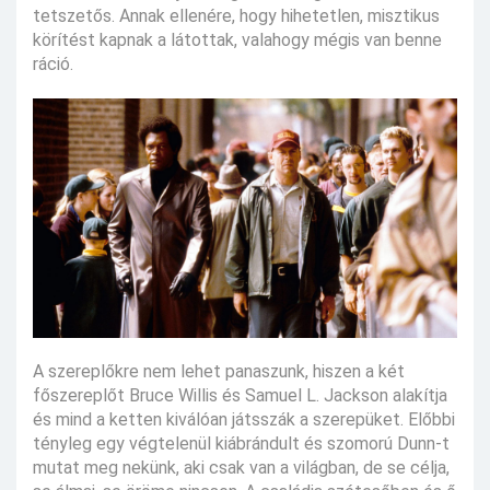
tetszetős. Annak ellenére, hogy hihetetlen, misztikus
körítést kapnak a látottak, valahogy mégis van benne
ráció.
A szereplőkre nem lehet panaszunk, hiszen a két
főszereplőt Bruce Willis és Samuel L. Jackson alakítja
és mind a ketten kiválóan játsszák a szerepüket. Előbbi
tényleg egy végtelenül kiábrándult és szomorú Dunn-t
mutat meg nekünk, aki csak van a világban, de se célja,