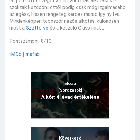
és pont ott ér véget a film, ahol más alkotások el
szoktak kezdődni, ettől pedig csak még izgalmasabb
az egész, hiszen rengeteg kérdés marad így nyitva.
Mindenképpen többször nézős alkotás, különösen
most a
Széttörve
és a készülő Glass miatt.
Pontszámom: 8/10.
IMDb
|
mafab
Előző
[Sorozatok]
A kór: 4. évad értékelése
Következő