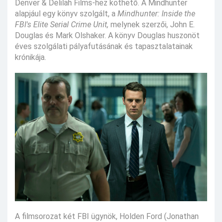
Denver & Delilah Films-hez köthető. A Mindhunter
alapjául egy könyv szolgált, a
Mindhunter: Inside the
FBI's Elite Serial Crime Unit,
melynek szerzői, John E.
Douglas és Mark Olshaker. A könyv Douglas huszonöt
éves szolgálati pályafutásának és tapasztalatainak
krónikája.
A filmsorozat két FBI ügynök, Holden Ford (Jonathan