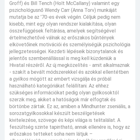
Groff) és Bill Tench (Holt McCallany) valamint egy
pszichológusnő Wendy Carr (Anna Torv) munkáját
mutatja be az ’70-es évek végén. Céljuk pedig nem
kisebb, mint egy olyan rendszer kialakítása, olyan
összefüggések feltárása, amelyek segítségével
értelmezhetővé válnak az erőszakos bűntények
elkövetőinek motivációi és személyiségük pszichológia
jellegzetességei. Kezdeti lépéseik bizonytalanok és
jelentős szembenállással is meg kell küzdeniük a
Hivatal részéről. Az új megközelítés - amit alkalmaznak
- szakít a bevált módszerekkel és azokkal ellentétben
a
gyilkos
mögött az
ember
t vizsgálja és próbál
használható kategóriákat felállítani. Az ehhez
szükséges információkat pedig olyan gyilkosoktól
szerzik meg, akiket a hatóságok már elfogtak és
börtönbe zártak. Ez az, amiben a Mindhunter zseniális, a
sorozatgyilkosokkal készült beszélgetések
kivitelezése, szövege és képi világa is telitalálat. A
feszültség szinte tapintható, annak ellenére is, hogy az
erőszakos tetteket soha nem látjuk –