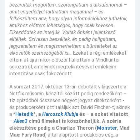
bezárultak mögöttem, szorongattam a diktafonomat –
amit engedéllyel tarthattam magamnál – és
felkészültem arra, hogy olyan információkhoz juthatok,
amikhez előttem lehetséges, hogy csak kevesen.
Elkezdődtek az interjúk. Voltak önként jelentkező
elítéltek. Szívesen beszéltek, én pedig hallgattam,
jegyzeteltem és megismerhettem a bűntetteket az
elkövetők szemszögéből is…
Ezeket a régi emlékeket
éltem át újra mikor először hallottam a Mindhunter
sorozatról, amelynek megtekintésével emlékeim
intenzitása csak fokozódott.
A sorozat 2017. október 13-án debütált világszerte a
Netflix műsorán, készítői között pedig rendezőként –
tíz epizódból összesen négyet jegyez direktorként -
és producerként ott találjuk azt David Fincher-t, akinek
a *
Hetedik
*
, a
Harcosok Klubja
és – a sokat vitatott
–
Alien3
című filmeket is köszönhetjük. A széria
elkészítése pedig a Charlize Theron (
Monster
,
Mad
Max: Fury Road
) által alapított produkciós cég, a