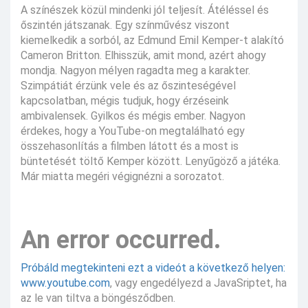
A színészek közül mindenki jól teljesít. Átéléssel és
őszintén játszanak. Egy színművész viszont
kiemelkedik a sorból, az Edmund Emil Kemper-t alakító
Cameron Britton. Elhisszük, amit mond, azért ahogy
mondja. Nagyon mélyen ragadta meg a karakter.
Szimpátiát érzünk vele és az őszinteségével
kapcsolatban, mégis tudjuk, hogy érzéseink
ambivalensek. Gyilkos és mégis ember. Nagyon
érdekes, hogy a YouTube-on megtalálható egy
összehasonlítás a filmben látott és a most is
büntetését töltő Kemper között. Lenyűgöző a játéka.
Már miatta megéri végignézni a sorozatot.
An error occurred.
Próbáld megtekinteni ezt a videót a következő helyen:
www.youtube.com
, vagy engedélyezd a JavaSriptet, ha
az le van tiltva a böngésződben.