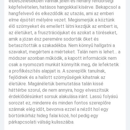
elbeszélésekben vannak jelen és néhány rendőrségi
képfelvételen, hatásos hangokkal kísérve. Bekapcsol a
hangfelvevő és elkezdődik az utazás, ami az emberi
elme éjsötét mélyére vezet. Megismerjük a köztünk
élő szörnyeket és emellett látni kezdjük az embert is,
az életüket, a frusztrációjukat és azokat a töréseket,
amik a józan ész peremére sodorták őket és
betaszították a szakadékba. Nem könnyű hallgatni a
szavakat, megérteni a miérteket. Talán nem is lehet… a
módszer azonban működik, a kapott információk nem
csak a nyomozati munkát könnyítik meg, de lefektetik
a profilkészítés alapjait is. A szereplők tanulnak,
fejlődnek és a hallott szörnyűségek kihatnak az
életükre. Magánéletük bemutatása talán kissé
háttérbe szorul, de nem annyira, hogy elveszítsük
érdeklődésünket sorsuk alakulása iránt. Lassú folyású
sorozat ez, mindenre és minden fontos szereplőre
szánnak elég időt, bevonva ezzel a nézőt hol egy
börtönkórház hideg falai közé, hol pedig egy
párkapcsolati válság kulisszáiba.