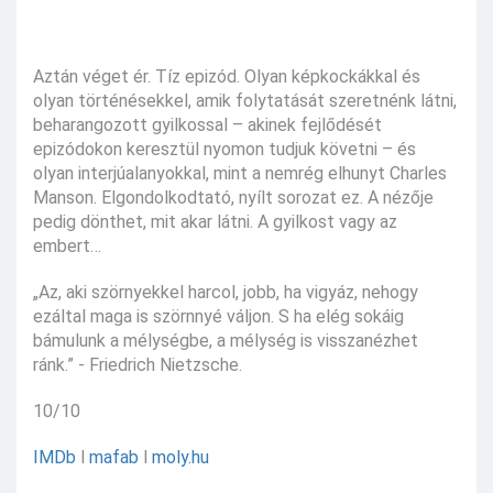
Aztán véget ér. Tíz epizód. Olyan képkockákkal és
olyan történésekkel, amik folytatását szeretnénk látni,
beharangozott gyilkossal – akinek fejlődését
epizódokon keresztül nyomon tudjuk követni – és
olyan interjúalanyokkal, mint a nemrég elhunyt Charles
Manson. Elgondolkodtató, nyílt sorozat ez. A nézője
pedig dönthet, mit akar látni. A gyilkost vagy az
embert…
„Az, aki szörnyekkel harcol, jobb, ha vigyáz, nehogy
ezáltal maga is szörnnyé váljon. S ha elég sokáig
bámulunk a mélységbe, a mélység is visszanézhet
ránk.” - Friedrich Nietzsche.
10/10
IMDb
l
mafab
l
moly.hu