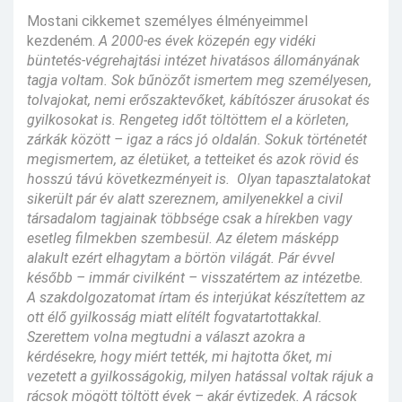
Mostani cikkemet személyes élményeimmel
kezdeném.
A 2000-es évek közepén egy vidéki
büntetés-végrehajtási intézet hivatásos állományának
tagja voltam. Sok bűnözőt ismertem meg személyesen,
tolvajokat, nemi erőszaktevőket, kábítószer árusokat és
gyilkosokat is. Rengeteg időt töltöttem el a körleten,
zárkák között – igaz a rács jó oldalán. Sokuk történetét
megismertem, az életüket, a tetteiket és azok rövid és
hosszú távú következményeit is. Olyan tapasztalatokat
sikerült pár év alatt szereznem, amilyenekkel a civil
társadalom tagjainak többsége csak a hírekben vagy
esetleg filmekben szembesül. Az életem másképp
alakult ezért elhagytam a börtön világát. Pár évvel
később – immár civilként – visszatértem az intézetbe.
A szakdolgozatomat írtam és interjúkat készítettem az
ott élő gyilkosság miatt elítélt fogvatartottakkal.
Szerettem volna megtudni a választ azokra a
kérdésekre, hogy miért tették, mi hajtotta őket, mi
vezetett a gyilkosságokig, milyen hatással voltak rájuk a
rácsok mögött töltött évek – akár évtizedek. A rácsok