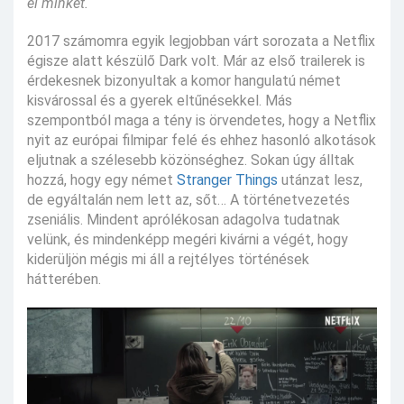
el minket.
2017 számomra egyik legjobban várt sorozata a Netflix
égisze alatt készülő Dark volt. Már az első trailerek is
érdekesnek bizonyultak a komor hangulatú német
kisvárossal és a gyerek eltűnésekkel. Más
szempontból maga a tény is örvendetes, hogy a Netflix
nyit az európai filmipar felé és ehhez hasonló alkotások
eljutnak a szélesebb közönséghez. Sokan úgy álltak
hozzá, hogy egy német
Stranger Things
utánzat lesz,
de egyáltalán nem lett az, sőt… A történetvezetés
zseniális. Mindent aprólékosan adagolva tudatnak
velünk, és mindenképp megéri kivárni a végét, hogy
kiderüljön mégis mi áll a rejtélyes történések
hátterében.