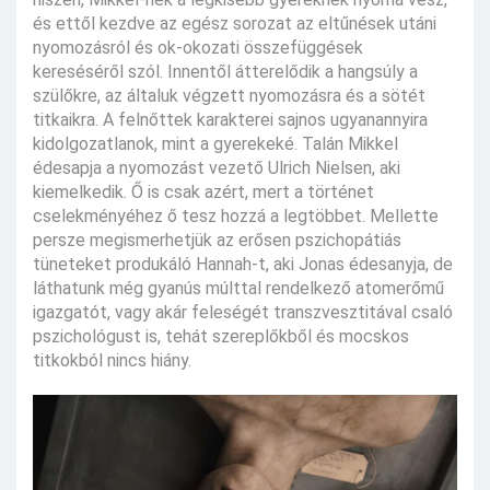
és ettől kezdve az egész sorozat az eltűnések utáni
nyomozásról és ok-okozati összefüggések
kereséséről szól. Innentől átterelődik a hangsúly a
szülőkre, az általuk végzett nyomozásra és a sötét
titkaikra. A felnőttek karakterei sajnos ugyanannyira
kidolgozatlanok, mint a gyerekeké. Talán Mikkel
édesapja a nyomozást vezető Ulrich Nielsen, aki
kiemelkedik. Ő is csak azért, mert a történet
cselekményéhez ő tesz hozzá a legtöbbet. Mellette
persze megismerhetjük az erősen pszichopátiás
tüneteket produkáló Hannah-t, aki Jonas édesanyja, de
láthatunk még gyanús múlttal rendelkező atomerőmű
igazgatót, vagy akár feleségét transzvesztitával csaló
pszichológust is, tehát szereplőkből és mocskos
titkokból nincs hiány.