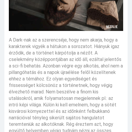
A Dark-nak az a szerencséje, hogy nem akarja, hogy a
karakterek vigyék a hátukon a sorozatot. Hiányuk igaz
érződik, de a történet kárpótolja a nézőt. A
cselekmény középpontjában az idő áll, ezáltal jelentős
a sci-fi behatás. Azonban végre egy alkotás, ahol nem a
pillangóhatás és a napok újraélése felől közelítenek
ehhez a témához. Ez olyan egyediséget és
frissességet kölcsönöz a történetnek, hogy végig
élvezhető marad. Nem beszélve a finom kis
utalásokról, amik folyamatosan megjelennek pl.: az
intró képi világa. Külön ki kell emelnem, hogy a sötét
kisvárosi környezettel és az időnként felbukkanó
narrációval tényleg sikerült sajátos hangulatot
teremteniük az alkotóknak. Rég éreztem azt, hogy
együltő helyemben végig tudnám nézni az összes