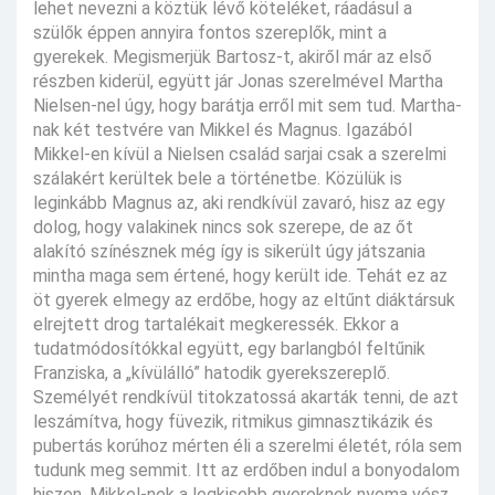
lehet nevezni a köztük lévő köteléket, ráadásul a
szülők éppen annyira fontos szereplők, mint a
gyerekek. Megismerjük Bartosz-t, akiről már az első
részben kiderül, együtt jár Jonas szerelmével Martha
Nielsen-nel úgy, hogy barátja erről mit sem tud. Martha-
nak két testvére van Mikkel és Magnus. Igazából
Mikkel-en kívül a Nielsen család sarjai csak a szerelmi
szálakért kerültek bele a történetbe. Közülük is
leginkább Magnus az, aki rendkívül zavaró, hisz az egy
dolog, hogy valakinek nincs sok szerepe, de az őt
alakító színésznek még így is sikerült úgy játszania
mintha maga sem értené, hogy került ide. Tehát ez az
öt gyerek elmegy az erdőbe, hogy az eltűnt diáktársuk
elrejtett drog tartalékait megkeressék. Ekkor a
tudatmódosítókkal együtt, egy barlangból feltűnik
Franziska, a „kívülálló” hatodik gyerekszereplő.
Személyét rendkívül titokzatossá akarták tenni, de azt
leszámítva, hogy füvezik, ritmikus gimnasztikázik és
pubertás korúhoz mérten éli a szerelmi életét, róla sem
tudunk meg semmit. Itt az erdőben indul a bonyodalom
hiszen, Mikkel-nek a legkisebb gyereknek nyoma vész,