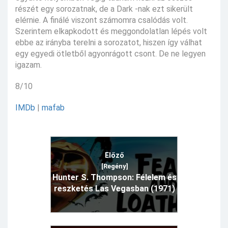
részét egy sorozatnak, de a Dark -nak ezt sikerült
elérnie. A finálé viszont számomra csalódás volt.
Szerintem elkapkodott és meggondolatlan lépés volt
ebbe az irányba terelni a sorozatot, hiszen így válhat
egy egyedi ötletből agyonrágott csont. De ne legyen
igazam.
8/10
IMDb
|
mafab
Előző
[Regény]
Hunter S. Thompson: Félelem és
reszketés Las Vegasban (1971)