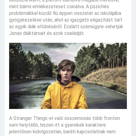
mint bármi emlékezeteset csinálva. A pszichés
problémákkal küzdő fiú éppen visszatér az iskolájába
gyógykezelése után, ahol az igazgató eligazítást tart
az egyik diák eltűnéséről. Ezalatt szemügyre vehetjük
Jonas diáktársait és azok családját.
A Stranger Things-el való összemosás több fronton
sem helytálló, hiszen itt a gyerekek karaktere
jelentősen kidolgozatlan, baráti kapcsolatnak nem