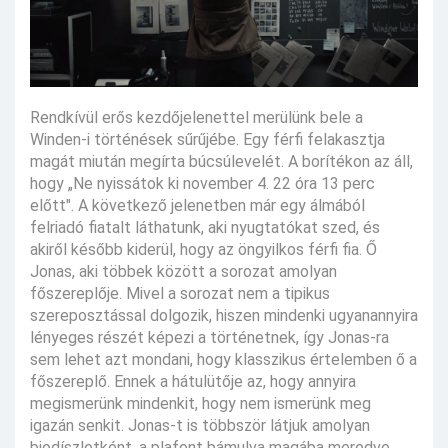
Rendkívül erős kezdőjelenettel merülünk bele a
Winden-i történések sűrűjébe. Egy férfi felakasztja
magát miután megírta búcsúlevelét. A borítékon az áll,
hogy „Ne nyissátok ki november 4. 22 óra 13 perc
előtt". A következő jelenetben már egy álmából
felriadó fiatalt láthatunk, aki nyugtatókat szed, és
akiről később kiderül, hogy az öngyilkos férfi fia. Ő
Jonas, aki többek között a sorozat amolyan
főszereplője. Mivel a sorozat nem a tipikus
szereposztással dolgozik, hiszen mindenki ugyanannyira
lényeges részét képezi a történetnek, így Jonas-ra
sem lehet azt mondani, hogy klasszikus értelemben ő a
főszereplő. Ennek a hátulütője az, hogy annyira
megismerünk mindenkit, hogy nem ismerünk meg
igazán senkit. Jonas-t is többször látjuk amolyan
biodíszletként, a plafont bámulva magába meredve,