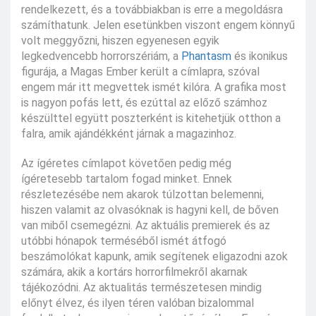
rendelkezett, és a továbbiakban is erre a megoldásra
számíthatunk. Jelen esetünkben viszont engem könnyű
volt meggyőzni, hiszen egyenesen egyik
legkedvencebb horrorszériám, a
Phantasm
és ikonikus
figurája, a Magas Ember került a címlapra, szóval
engem már itt megvettek ismét kilóra. A grafika most
is nagyon pofás lett, és ezúttal az előző számhoz
készülttel együtt poszterként is kitehetjük otthon a
falra, amik ajándékként járnak a magazinhoz.
Az ígéretes címlapot követően pedig még
ígéretesebb tartalom fogad minket. Ennek
részletezésébe nem akarok túlzottan belemenni,
hiszen valamit az olvasóknak is hagyni kell, de bőven
van miből csemegézni. Az aktuális premierek és az
utóbbi hónapok terméséből ismét átfogó
beszámolókat kapunk, amik segítenek eligazodni azok
számára, akik a kortárs horrorfilmekről akarnak
tájékozódni. Az aktualitás természetesen mindig
előnyt élvez, és ilyen téren valóban bizalommal