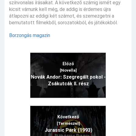
színvonalas írásaikat. A következő számig ismét egy
kicsit várnunk kell még, de addig is érdemes újra
átlapozni az eddigi két számot, és szemezgetni a
bemutatott filmekből, sorozatokból, és játékokból.
Borzongás magazin
Előző
[Novella]
Novák Andor: Szegregált pokol -
Zsákutcák II. rész
Következő
[Természet]
Jurassic Park (1993)