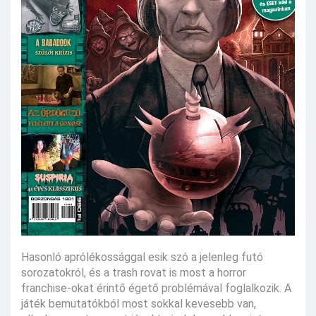
Hasonló aprólékossággal esik szó a jelenleg futó
sorozatokról, és a trash rovat is most a horror
franchise-okat érintő égető problémával foglalkozik. A
játék bemutatókból most sokkal kevesebb van,