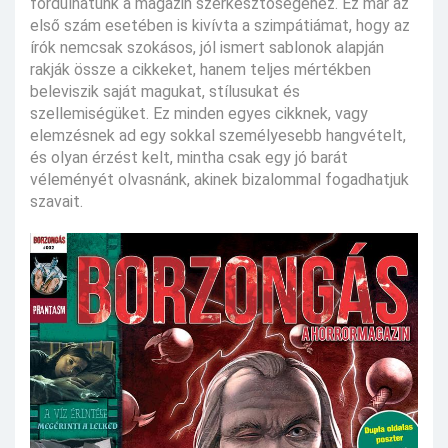
fordulhatunk a magazin szerkesztőségéhez. Ez már az
első szám esetében is kivívta a szimpátiámat, hogy az
írók nemcsak szokásos, jól ismert sablonok alapján
rakják össze a cikkeket, hanem teljes mértékben
beleviszik saját magukat, stílusukat és
szellemiségüket. Ez minden egyes cikknek, vagy
elemzésnek ad egy sokkal személyesebb hangvételt,
és olyan érzést kelt, mintha csak egy jó barát
véleményét olvasnánk, akinek bizalommal fogadhatjuk
szavait.