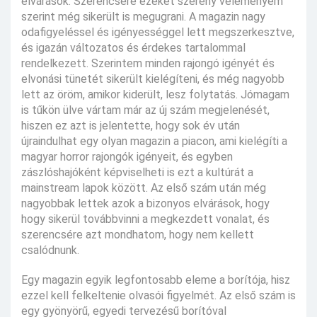
elvárások. Szerencsére ezeket szerény véleményem
szerint még sikerült is megugrani. A magazin nagy
odafigyeléssel és igényességgel lett megszerkesztve,
és igazán változatos és érdekes tartalommal
rendelkezett. Szerintem minden rajongó igényét és
elvonási tünetét sikerült kielégíteni, és még nagyobb
lett az öröm, amikor kiderült, lesz folytatás. Jómagam
is tűkön ülve vártam már az új szám megjelenését,
hiszen ez azt is jelentette, hogy sok év után
újraindulhat egy olyan magazin a piacon, ami kielégíti a
magyar horror rajongók igényeit, és egyben
zászlóshajóként képviselheti is ezt a kultúrát a
mainstream lapok között. Az első szám után még
nagyobbak lettek azok a bizonyos elvárások, hogy
hogy sikerül továbbvinni a megkezdett vonalat, és
szerencsére azt mondhatom, hogy nem kellett
csalódnunk.
Egy magazin egyik legfontosabb eleme a borítója, hisz
ezzel kell felkeltenie olvasói figyelmét. Az első szám is
egy gyönyörű, egyedi tervezésű borítóval