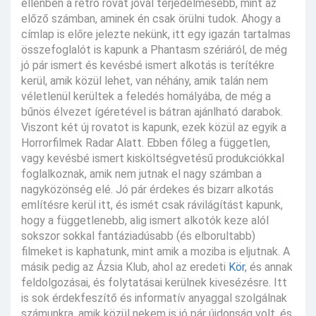
ellenben a retro rovat jóval terjedelmesebb, mint az
előző számban, aminek én csak örülni tudok. Ahogy a
címlap is előre jelezte nekünk, itt egy igazán tartalmas
összefoglalót is kapunk a Phantasm szériáról, de még
jó pár ismert és kevésbé ismert alkotás is terítékre
kerül, amik közül lehet, van néhány, amik talán nem
véletlenül kerültek a feledés homályába, de még a
bűnös élvezet ígéretével is bátran ajánlható darabok.
Viszont két új rovatot is kapunk, ezek közül az egyik a
Horrorfilmek Radar Alatt. Ebben főleg a független,
vagy kevésbé ismert kisköltségvetésű produkciókkal
foglalkoznak, amik nem jutnak el nagy számban a
nagyközönség elé. Jó pár érdekes és bizarr alkotás
említésre kerül itt, és ismét csak rávilágítást kapunk,
hogy a függetlenebb, alig ismert alkotók keze alól
sokszor sokkal fantáziadúsabb (és elborultabb)
filmeket is kaphatunk, mint amik a moziba is eljutnak. A
másik pedig az Ázsia Klub, ahol az eredeti
Kör
, és annak
feldolgozásai, és folytatásai kerülnek kivesézésre. Itt
is sok érdekfeszítő és informatív anyaggal szolgálnak
számunkra, amik közül nekem is jó pár újdonság volt, és