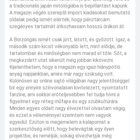
a tradicionális japán mitológiába is bepillantást kapunk.
A magazin végén szereplő import kiadásokat bemutató
oldalak pedig ismét elérték, hogy pénztárcám
szegényes tartalmát átkozhassam hosszú órákon át.
A Borzongás ismét csak jött, látott, és győzött. Igaz, a
második szám kicsit vékonyabb lett, mint elődje, de
tartalomban és minőségben nem marad el tőle. Sőt, a
megkezdett utat sikerült még jobban kikövezni.
Kijelenthetem, hogy a magazin egy igazi hiánypótló
anyag napjainkban, amire már nagy szükség volt.
Különösen az online sajtó világában nagy jelentőséggel
bír egy ennyire színvonalasan kivitelezett, nyomtatott
fanzine, ami sokkal erőteljesebben fel tudja hívni a
figyelmet egy réteg műfajra és egy szubkultúrára.
Minden egyes oldalt nagy élvezettel olvastam végig,
és ezzel a véleménnyel szerintem nem vagyok
egyedül. Ezúton is megemelem a kalapomat a
szerkesztőség előtt, hogy belevágtak egy ilyen
projektbe, és reméljük, sokáig élvezhetjük még