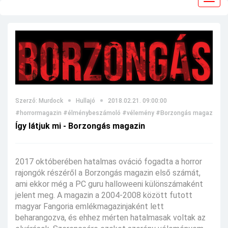
navig
Szerző: Murdock
Hullajó
2018.02.21. 09:00:00
#horrormagazin
#élménybeszámoló
#vélemény
#Borzongás magazin
#B
Így látjuk mi - Borzongás magazin
2017 októberében hatalmas ováció fogadta a horror
rajongók részéről a Borzongás magazin első számát,
ami ekkor még a PC guru halloweeni különszámaként
jelent meg. A magazin a 2004-2008 között futott
magyar Fangoria emlékmagazinjaként lett
beharangozva, és ehhez mérten hatalmasak voltak az