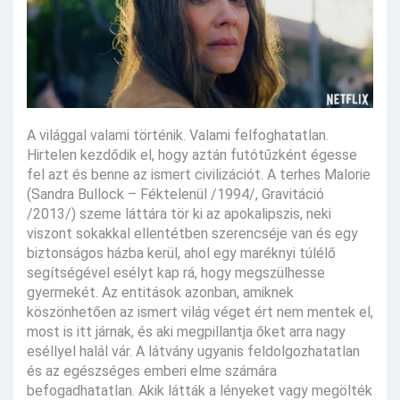
A világgal valami történik. Valami felfoghatatlan.
Hirtelen kezdődik el, hogy aztán futótűzként égesse
fel azt és benne az ismert civilizációt. A terhes Malorie
(Sandra Bullock – Féktelenül /1994/, Gravitáció
/2013/) szeme láttára tör ki az apokalipszis, neki
viszont sokakkal ellentétben szerencséje van és egy
biztonságos házba kerül, ahol egy maréknyi túlélő
segítségével esélyt kap rá, hogy megszülhesse
gyermekét. Az entitások azonban, amiknek
köszönhetően az ismert világ véget ért nem mentek el,
most is itt járnak, és aki megpillantja őket arra nagy
eséllyel halál vár. A látvány ugyanis feldolgozhatatlan
és az egészséges emberi elme számára
befogadhatatlan. Akik látták a lényeket vagy megölték