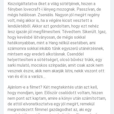
Kiszolgáltatatva őket a világ sötétjének, hiszen a
fényben lovecraft-i lényeg mozognak. Passzívan, de
mégis halálosan. Zseniális. Nagyon jól megírt regény
volt, még akkor is, ha a végére kicsit vesztett a
lendületéből. Akkor azt gondoltam, hogy ezt nehéz
lesz igazán jól megfilmesíteni. Tévedtem. Sikerült. Igaz,
hogy kevésbé látványosan, de mégis sokkal
hatékonyabban, mint a Hang nélkül esetében, ami
számomra sokkal inkább tűnik egyszerű utánérzésnek,
mintsem egy eredeti alkotásnak. Csenddel
helyettesíteni a sötétséget, olcsó bűvész trükk, egy
sarki mulató, mocskos színpadán, amit csak azok nem
vesznek észre, akik nem akarják látni, nekik viszont ott
van és él is a varázs…
Ajánlom-e a filmet? Két megtekintés után azt kell,
hogy mondjam, igen. Először csalódott voltam, hiszen
nem pont azt kaptam, amire a könyv után számítottam,
de attól elvonatkoztatva egy jól megírt, remekül
megrendezett filmmel gazdagodhat az, aki egy