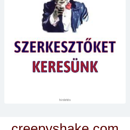
hirdetés
creepyshake.com