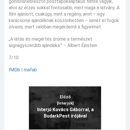
gondolatébresztő posztapokaliptikus filmre vágyik,
ahol az érzés sokkal fontosabb, mint maga a látvány. A
film ajánlott, csakúgy, mint a regény, amit – egy
karácsonyi ajándéknak köszönhetően – ismét el fogok
olvasni, mert valóban megérdemli a figyelmet.
„A látás és megértés öröme a természet
legnagyszerűbb ajándéka.” – Albert Einstein
7/10
IMDb
|
mafab
Előző
[Interjúk]
Interjú Kovács Gáborral, a
BudarkPest írójával