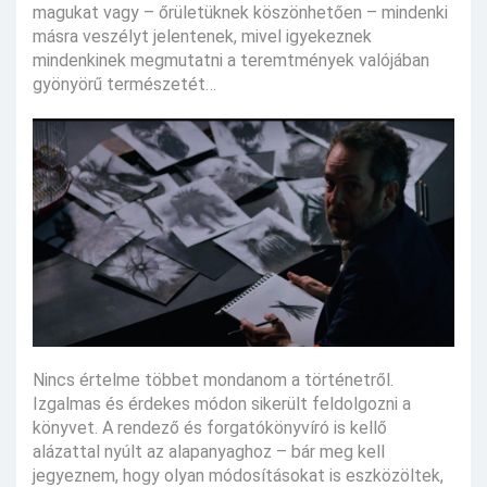
magukat vagy – őrületüknek köszönhetően – mindenki
másra veszélyt jelentenek, mivel igyekeznek
mindenkinek megmutatni a teremtmények valójában
gyönyörű természetét…
Nincs értelme többet mondanom a történetről.
Izgalmas és érdekes módon sikerült feldolgozni a
könyvet. A rendező és forgatókönyvíró is kellő
alázattal nyúlt az alapanyaghoz – bár meg kell
jegyeznem, hogy olyan módosításokat is eszközöltek,