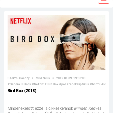
navig
Szerző: Gaerity
Misztikus
2019.01.09. 19:00:03
#Sandra Bullock
#Netflix
#Bird Box
#posztapokaliptikus
#horror
#Madara
Bird Box (2018)
Mindenekelőtt ezzel a cikkel kívánok
Minden Kedves