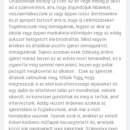
Olvasónknak Boldog Új Évet!
Az év vége mindig jó okot
ad a számvetésre, arra, hogy átgondoljuk hibáinkat,
visszaemlékezzünk jó vagy éppen rossz döntéseinkre
és jó apropót biztosít arra is, hogy új célkitűzéseket
fogalmazzunk meg önmaguknak, legyen az akár az
iskolai vagy éppen munkahelyi előrelépés vagy az eddig
sokszor halogatott életmódváltás. Mind nagyon
értékes és általában pozitív ígéret önmagunktól,
önmagunknak. Sajnos azonban ezek többség örökre
ígéret marad, hiszen ez az edzés most kimaradhat, ez a
cigaretta még semmit nem jelent, hiszen egy pohár
pezsgőt megkövetel az alkalom… Ezek az ígéretek
általunk valósulnak meg, tőlünk függ, hogy
megtesszük-e az első kulcsfontosságú lépéseket és
egy újabb év elteltével talán azt mondhatjuk: nekünk
sikerült, mi komolyan gondoltuk és meg is tettük, amit
elterveztünk. Addig viszont érdemes azokkal az
ígéretekkel is foglalkoznunk, amik már a múlt
homályába vesznek. Ilyenek azok is, amikkel az elmúlt
évben kedvenc műfajunk kecsegtetett és, amelyek
közöl sok megmaradt üres ígéretnek. Számomra ilyen