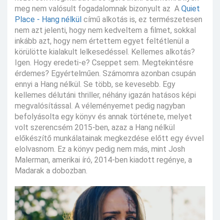
meg nem valósult fogadalomnak bizonyult az A
Quiet
Place - Hang nélkül
című alkotás is, ez természetesen
nem azt jelenti, hogy nem kedveltem a filmet, sokkal
inkább azt, hogy nem értettem egyet feltétlenül a
körülötte kialakult lelkesedéssel. Kellemes alkotás?
Igen. Hogy eredeti-e? Cseppet sem. Megtekintésre
érdemes? Egyértelműen. Számomra azonban csupán
ennyi a Hang nélkül. Se több, se kevesebb. Egy
kellemes délutáni thriller, néhány igazán hatásos képi
megvalósítással. A véleményemet pedig nagyban
befolyásolta egy könyv és annak története, melyet
volt szerencsém 2015-ben, azaz a Hang nélkül
előkészítő munkálatainak megkezdése előtt egy évvel
elolvasnom. Ez a könyv pedig nem más, mint Josh
Malerman, amerikai író, 2014-ben kiadott regénye, a
Madarak a dobozban.