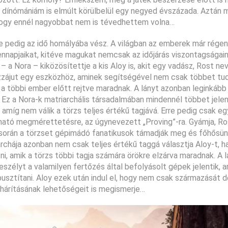
 a dínómániám is elmúlt körülbelül egy negyed évszázada. Aztá
 hogy ennél nagyobbat nem is tévedhettem volna…
e pedig az idő homályába vész. A világban az emberek már rége
ennapjaikat, kitéve magukat nemcsak az időjárás viszontagságai
 – a Nora – kiközösítettje a kis Aloy is, akit egy vadász, Rost nev
zzájut egy eszközhöz, aminek segítségével nem csak többet tu
 a többi ember előtt rejtve maradnak. A lányt azonban leginkább 
a. Ez a Nora-k matriarchális társadalmában mindennél többet jele
 amíg nem válik a törzs teljes értékű tagjává. Erre pedig csak 
ogható megmérettetésre, az úgynevezett „Proving”-ra. Gyámja, Ro
 során a törzset gépimádó fanatikusok támadják meg és főhősün
archája azonban nem csak teljes értékű taggá választja Aloy-t, 
utni, amik a törzs többi tagja számára örökre elzárva maradnak. A 
szélyt a valamilyen fertőzés által befolyásolt gépek jelentik, a
pusztítani. Aloy ezek után indul el, hogy nem csak származását de
árításának lehetőségeit is megismerje…