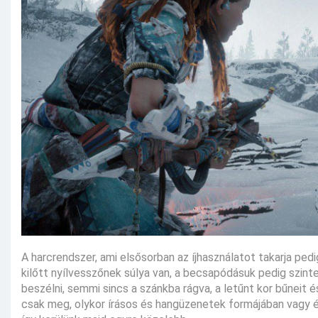
A harcrendszer, ami elsősorban az íjhasználatot takarja ped
kilőtt nyílvesszőnek súlya van, a becsapódásuk pedig szinte 
beszélni, semmi sincs a szánkba rágva, a letűnt kor bűneit é
csak meg, olykor írásos és hangüzenetek formájában vagy é