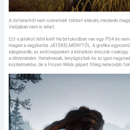
A történetről nem szeretnék többet elárulni, mindenki maga
Valójában nem is lehet...
Ezt a játékot látni kell! Ha birtokodban van egy PS4 és nem
magad a nagybetűs JÁTÉKÉLMÉNYTŐL. A grafika egyszerűen p
eljegesedik, az esőcseppeket a bőrünkön érezzük csakúgy, m
a dínómániám. Hatalmasak, lenyűgözőek és az igazi nagyvada
küzdelmekbe, de a Frozen Wilds gépeit főleg nehezebb foko