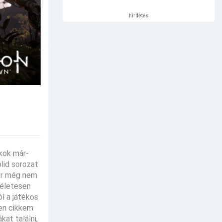
hirdetés
ékok már-
lid sorozat
kor még nem
kéletesen
ól a játékos
len cikkem
at találni,