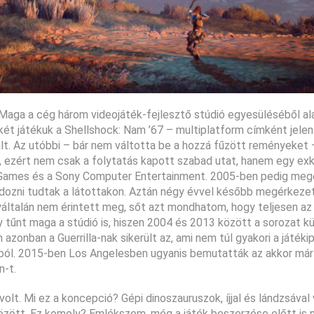
. Maga a cég három videojáték-fejlesztő stúdió egyesüléséből a
két játékuk a Shellshock: Nam ’67 – multiplatform címként jele
lt. Az utóbbi – bár nem váltotta be a hozzá fűzött reményeket 
, ezért nem csak a folytatás kapott szabad utat, hanem egy exk
illa Games és a Sony Computer Entertainment. 2005-ben pedig meg
uldozni tudtak a látottakon. Aztán négy évvel később megérkezet
gyáltalán nem érintett meg, sőt azt mondhatom, hogy teljesen az
y tűnt maga a stúdió is, hiszen 2004 és 2013 között a sorozat k
 azonban a Guerrilla-nak sikerült az, ami nem túl gyakori a játéki
kából. 2015-ben Los Angelesben ugyanis bemutatták az akkor má
n-t.
volt. Mi ez a koncepció? Gépi dinoszauruszok, íjjal és lándzsáva
 között. Ez komoly? Emlékszem, még a játék beszerzése előtt is