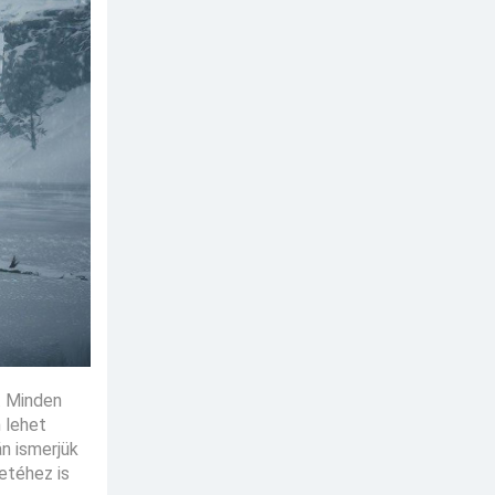
. Minden
n lehet
án ismerjük
etéhez is