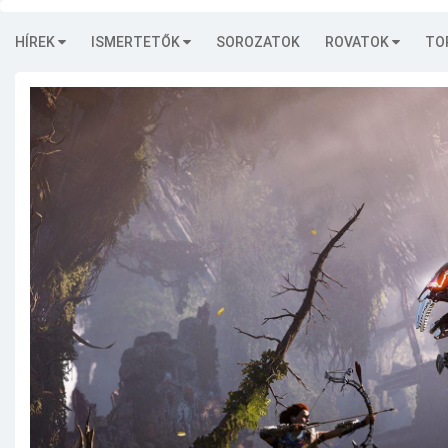
HÍREK
ISMERTETŐK
SOROZATOK
ROVATOK
TO