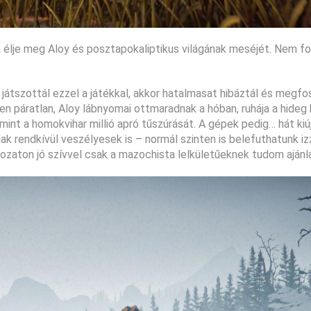
 élje meg Aloy és posztapokaliptikus világának meséjét. Nem fo
 játszottál ezzel a játékkal, akkor hatalmasat hibáztál és megf
áratlan, Aloy lábnyomai ottmaradnak a hóban, ruhája a hideg 
int a homokvihar millió apró tűszúrását. A gépek pedig… hát kiú
k rendkívül veszélyesek is – normál szinten is belefuthatunk i
zaton jó szívvel csak a mazochista lelkületűeknek tudom ajánla