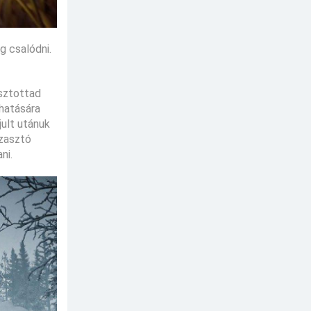
g csalódni.
osztottad
hatására
jult utánuk
zzasztó
ni.