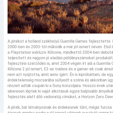
A játékot a holland székhelyű Guerrilla Games fejlesztette
2000-ben és 2003-tól működik a már jól ismert néven. Első 
a Playstation exkluzív Killzone, mindkettő 2004-ben debütá
teljesített és nagyon jó eladási példányszámokat produkált
fejlesztési szerződés is, amit 2004 végén írt alá a Guerr
Killzone 2 jól ismert, E3-as trailere és a gamer-ek csak ám
nem azt nyújtotta, amit anno ígért. Én is kipróbáltam, de e
érdektelenség mocsarába süllyedt a széria és akkoriban úg
részeit adták csupán ki a Sony konzoljaira. Hosszú évek után
sikeresen léptek ki saját alkotásuk egyre baljósabb árnyé
fejlesztés alatt álló vadonatúj címüket, a Horizon Zero Daw
A játék, bár látványosnak és érdekesnek tűnt, mégis furcsa 
törzsek mindez pedig a jól ismert világunk pusztuló romjai