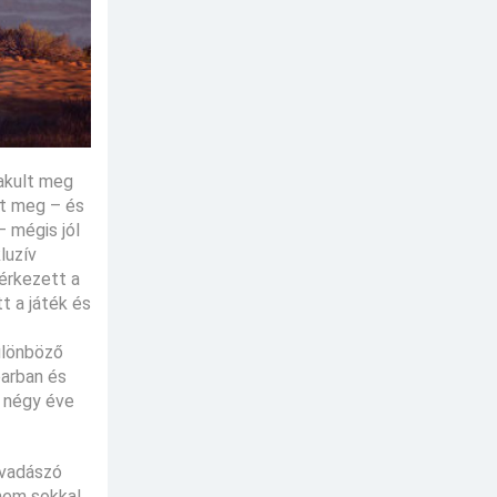
lakult meg
nt meg – és
– mégis jól
luzív
érkezett a
t a játék és
ülönböző
parban és
r négy éve
l vadászó
 nem sokkal