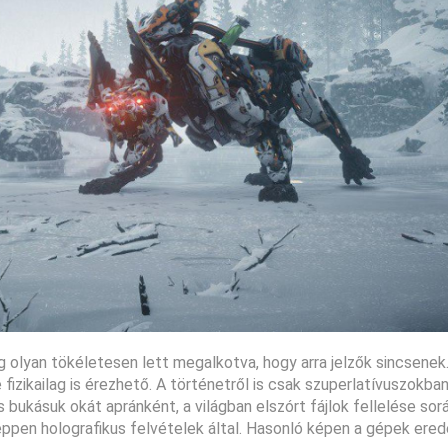
ig olyan tökéletesen lett megalkotva, hogy arra jelzők sincsenek
fizikailag is érezhető. A történetről is csak szuperlatívuszokba
s bukásuk okát apránként, a világban elszórt fájlok fellelése sor
ppen holografikus felvételek által. Hasonló képen a gépek ered