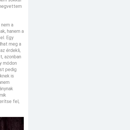
n megvettem
n nem a
nak, hanem a
el. Egy
dhat meg a
az érdekli,
nt, azonban
egy módon
st pedig
knek is
hanem
lánynak
mik
rítse fel,