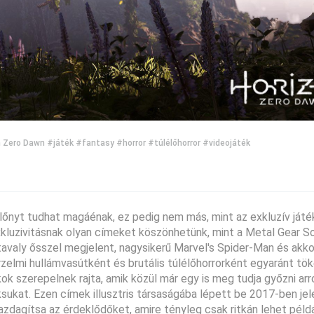
n Zero Dawn
#játék
#fantasy
#horror
#túlélőhorror
#videojáték
 előnyt tudhat magáénak, ez pedig nem más, mint az exkluzív ját
uzivitásnak olyan címeket köszönhetünk, mint a Metal Gear So
a tavaly ősszel megjelent, nagysikerű Marvel's Spider-Man és ak
rzelmi hullámvasútként és brutális túlélőhorrorként egyaránt tö
kok szerepelnek rajta, amik közül már egy is meg tudja győzni arr
sukat. Ezen címek illusztris társaságába lépett be 2017-ben je
zdagítsa az érdeklődőket, amire tényleg csak ritkán lehet példák