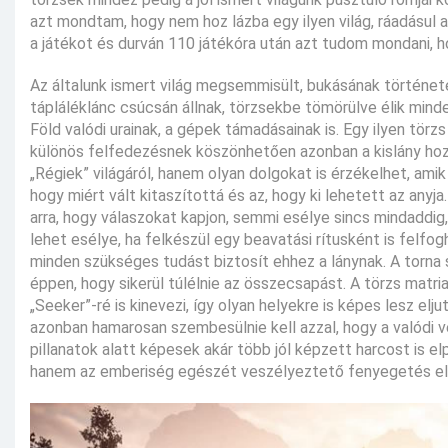
azt mondtam, hogy nem hoz lázba egy ilyen világ, ráadásul
a játékot és durván 110 játékóra után azt tudom mondani,
Az általunk ismert világ megsemmisült, bukásának történet
tápláléklánc csúcsán állnak, törzsekbe tömörülve élik mind
Föld valódi urainak, a gépek támadásainak is. Egy ilyen törzs
különös felfedezésnek köszönhetően azonban a kislány ho
„Régiek” világáról, hanem olyan dolgokat is érzékelhet, amik
hogy miért vált kitaszítottá és az, hogy ki lehetett az anyj
arra, hogy válaszokat kapjon, semmi esélye sincs mindaddig,
lehet esélye, ha felkészül egy beavatási rítusként is felf
minden szükséges tudást biztosít ehhez a lánynak. A torna
éppen, hogy sikerül túlélnie az összecsapást. A törzs matri
„Seeker”-ré is kinevezi, így olyan helyekre is képes lesz elj
azonban hamarosan szembesülnie kell azzal, hogy a valódi ve
pillanatok alatt képesek akár több jól képzett harcost is el
hanem az emberiség egészét veszélyeztető fenyegetés elh