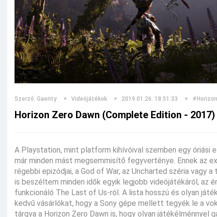
Szerző: Gaerity
Videójátékok
2019.01.26. 18:51:33
#Horizo
Horizon Zero Dawn (Complete Edition - 2017)
A Playstation, mint platform kihívóival szemben egy óriási
már minden mást megsemmisítő fegyverténye. Ennek az exkl
régebbi epizódjai, a God of War, az Uncharted széria vagy 
is beszéltem minden idők egyik legjobb videójátékáról, az é
funkcionáló The Last of Us-ról. A lista hosszú és olyan játé
kedvű vásárlókat, hogy a Sony gépe mellett tegyék le a vok
tárgya a Horizon Zero Dawn is, hogy olyan játékélménnyel ga