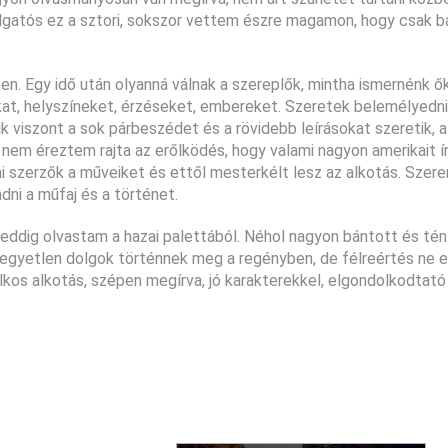
olgatós ez a sztori, sokszor vettem észre magamon, hogy csak 
n. Egy idő után olyanná válnak a szereplők, mintha ismernénk ő
at, helyszíneket, érzéseket, embereket. Szeretek belemélyedni
k viszont a sok párbeszédet és a rövidebb leírásokat szeretik, 
 nem éreztem rajta az erőlködés, hogy valami nagyon amerikait ír
zai szerzők a műveiket és ettől mesterkélt lesz az alkotás. Szer
dni a műfaj és a történet.
eddig olvastam a hazai palettából. Néhol nagyon bántott és tén
kegyetlen dolgok történnek meg a regényben, de félreértés ne e
lkos alkotás, szépen megírva, jó karakterekkel, elgondolkodtató