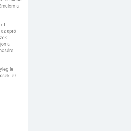
bámulom a
ket.
 az apró
azok
jon a
encsére
yleg le
ssék, ez