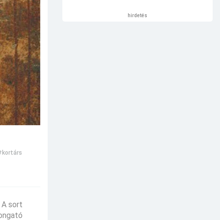
hirdetés
#kortárs
 A sort
zongató