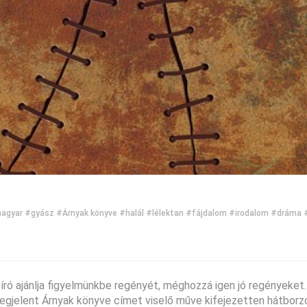
agyar
#gyász
#Árnyak könyve
#halál
#lélektan
#fájdalom
#irodalom
#dráma
ró ajánlja figyelmünkbe regényét, méghozzá igen jó regényeket.
megjelent Árnyak könyve címet viselő műve kifejezetten hátbor