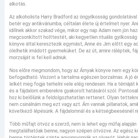
alkotás.
Az alkoholista Harry Bradford az öngyilkosság gondolatával 
betér egy antikváriumba, céltalan élete új értelmet nyer. 
idillnek akkor szakad vége, mikor egy nap Adam nem jön haz
megcsonkított holttestét, aki kegyetlen rituális gyilkosság 
könyve által keresztezik egymást, Anne és Jim előtt egy addi
ölelhetik imádott gyermeküket. De az út, amire ráléptek, fá
morzsáját is fel kell adniuk.
Nos előre megmondom, hogy az Árnyak könyve nem egy könn
befogadható. Viszont a tartalma egészen borzalmas. A jó ér
lelkét meg fogja terhelni vele elég rendesen. Ha a témáját 
és a fájdalom emberekre gyakorolt hatásáról szól. Pontosab
hoz ki belőlünk a feldolgozhatatlan rettenet. Olyan tettekr
nem csinálnám meg ezt vagy azt. Ám vannak pillanatok, ami
következő lépésünk. A fájdalomnál és a kétségbeesésnél n
Több műfajt ötvöz a szerző, nem is lehet egy műfaj alapján ér
megtalálhatóak benne, nagyon szépen ötvözve. Az egész kön
benne történtek szinte agyonnyomják az olvasót. Habár nag