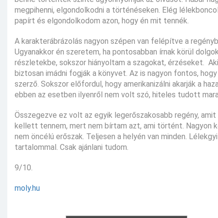
megpihenni, elgondolkodni a történéseken. Elég lélekbonc
papírt és elgondolkodom azon, hogy én mit tennék.
A karakterábrázolás nagyon szépen van felépítve a regénybe
Ugyanakkor én szeretem, ha pontosabban írnak körül dolgok
részletekbe, sokszor hiányoltam a szagokat, érzéseket. Aki
biztosan imádni fogják a könyvet. Az is nagyon fontos, hogy
szerző. Sokszor előfordul, hogy amerikanizálni akarják a ha
ebben az esetben ilyenről nem volt szó, hiteles tudott mara
Összegezve ez volt az egyik legerőszakosabb regény, amit 
kellett tennem, mert nem bírtam azt, ami történt. Nagyon 
nem öncélú erőszak. Teljesen a helyén van minden. Lélekgyi
tartalommal. Csak ajánlani tudom.
9/10.
moly.hu