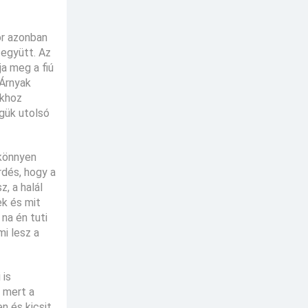
or azonban
 együtt. Az
a meg a fiú
 Árnyak
ukhoz
égük utolsó
 könnyen
rdés, hogy a
, a halál
ek és mit
na én tuti
i lesz a
 is
 mert a
n és kicsit