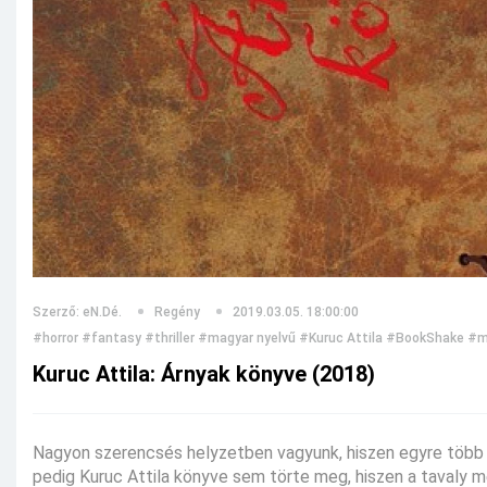
Szerző: eN.Dé.
Regény
2019.03.05. 18:00:00
#horror
#fantasy
#thriller
#magyar nyelvű
#Kuruc Attila
#BookShake
#m
Kuruc Attila: Árnyak könyve (2018)
Nagyon szerencsés helyzetben vagyunk, hiszen egyre több í
pedig Kuruc Attila könyve sem törte meg, hiszen a tavaly 