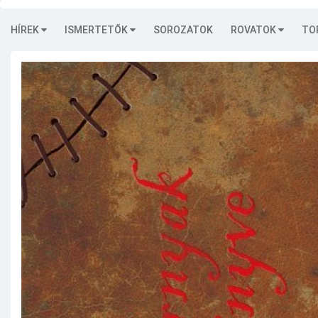
HÍREK
ISMERTETŐK
SOROZATOK
ROVATOK
TO