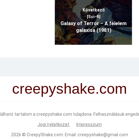
Következő
[Sci-fi]
Galaxy of Terror – A félelem
galaxisa (1981)
creepyshake.com
alálható tartalom a creepyshake.com tulajdona. Felhasználásuk engedé
Jogi nyilatkozat
Impresszum
2026 ©
CreepyShake.com
. Email:
creepyshake@gmail.com