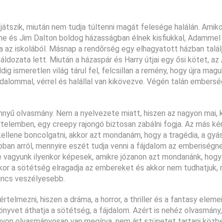
játszik, miután nem tudja túltenni magát felesége halálán. Amik
Anne és Jim Dalton boldog házasságban élnek kisfiukkal, Adammel
a az iskolából. Másnap a rendőrség egy elhagyatott házban találj
áldozata lett. Miután a házaspár és Harry útjai egy ősi kötet, az
g ismeretlen világ tárul fel, felcsillan a remény, hogy újra mag
jdalommal, vérrel és halállal van kikövezve. Végén talán embers
yű olvasmány. Nem a nyelvezete miatt, hiszen az nagyon mai,
telemben, egy creepy rajongó biztosan zabálni fogja. Az más ké
kellene boncolgatni, akkor azt mondanám, hogy a tragédia, a gyász
ban arról, mennyire eszét tudja venni a fájdalom az emberiségn
e vagyunk ilyenkor képesek, amikre józanon azt mondanánk, hogy 
kor a sötétség elragadja az embereket és akkor nem tudhatjuk, m
incs veszélyesebb.
telmezni, hiszen a dráma, a horror, a thriller és a fantasy elemei
yvet áthatja a sötétség, a fájdalom. Azért is nehéz olvasmány,
yon olvasmányosan van megírva, nem árt szünetet tartani közbe