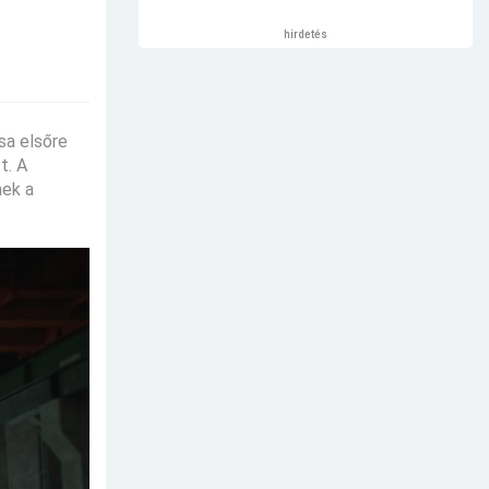
hirdetés
sa elsőre
t. A
nek a