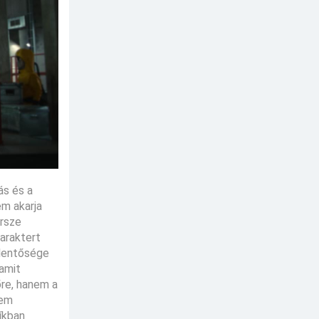
ás és a
em akarja
ersze
araktert
elentősége
 amit
őre, hanem a
nem
íkban