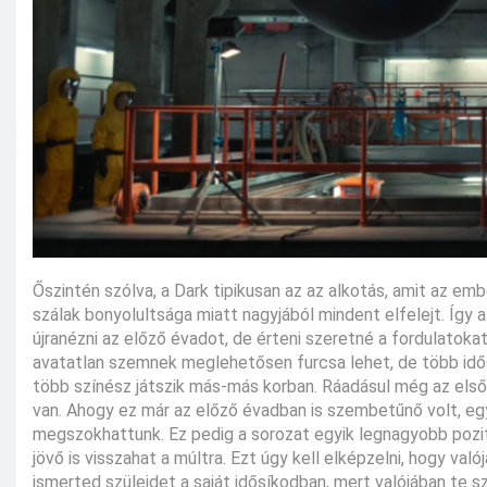
Őszintén szólva, a Dark tipikusan az az alkotás, amit az e
szálak bonyolultsága miatt nagyjából mindent elfelejt. Így a
újranézni az előző évadot, de érteni szeretné a fordulatokat
avatatlan szemnek meglehetősen furcsa lehet, de több idősí
több színész játszik más-más korban. Ráadásul még az els
van. Ahogy ez már az előző évadban is szembetűnő volt, eg
megszokhattunk. Ez pedig a sorozat egyik legnagyobb pozití
jövő is visszahat a múltra. Ezt úgy kell elképzelni, hogy v
ismerted szüleidet a saját idősíkodban, mert valójában te