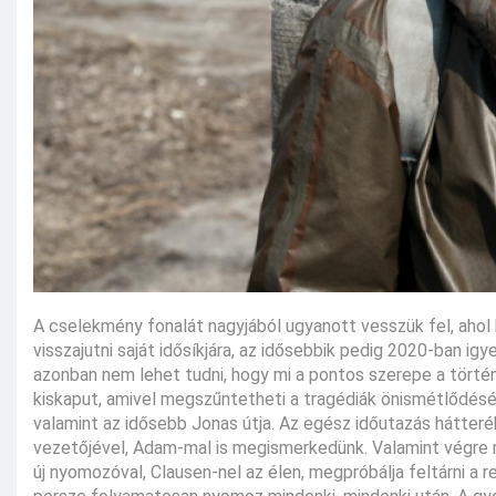
A cselekmény fonalát nagyjából ugyanott vesszük fel, ahol
visszajutni saját idősíkjára, az idősebbik pedig 2020-ban i
azonban nem lehet tudni, hogy mi a pontos szerepe a történ
kiskaput, amivel megszűntetheti a tragédiák önismétlődését
valamint az idősebb Jonas útja. Az egész időutazás hátteré
vezetőjével, Adam-mal is megismerkedünk. Valamint végre
új nyomozóval, Clausen-nel az élen, megpróbálja feltárni a re