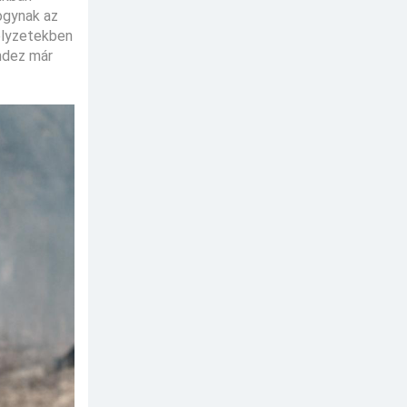
fogynak az
elyzetekben
indez már