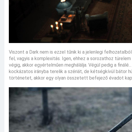
Viszont a Dark nem is ezzel tűnik ki a jelenlegi felhozatal
fel, vagyis a komplexitás. Igen, ehhez a sorozathoz türelem 
végig, akkor egyértelműen meghálálja. Végül pedig a finálé..
kockázatos irányba terelik a szériát, de kétségkívül bátor hú
történetet, akkor egy olyan összetett befejező évadot kapunk