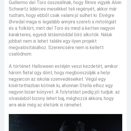
Guillermo del Toro összeállnak, hogy filmre vigyék Alvin
Schwartz lidérces mesékkel teli regényét, akkor már
tudtam, hogy ebből csak valami jó sülhet ki. Elvégre
Øvredal maga is legalább annyira szereti a mitológiát
és a folklórt, mint del Toro és mind a ketten nagyon
karakteres, egyedi látásmóddal bíró alkotók. Náluk
jobbat nem is lehet találni egy ilyen projekt
megvalósításához. Szerencsére nem is kellett
csalódnom.
A történet Halloween estéjén veszi kezdetét, amikor
három fiatal úgy dönt, hogy megbosszúlják a helyi
nagyarcon az iskolai szenvedéseiket. Végül egy
kísértetházban kötnek ki, ahonnan Stella elhoz egy
nagyon bizarr könyvet. A folytatást pedig jól tudjuk: az
olvasásból bizony lehet baj, méghozzá akkora, hogy
arra akár még az életünk is rámehet.