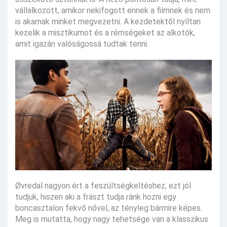
vállalkozott, amikor nekifogott ennek a filmnek és nem
is akarnak minket megvezetni. A kezdetektől nyíltan
kezelik a misztikumot és a rémségeket az alkotók,
amit igazán valóságossá tudtak tenni.
Øvredal nagyon ért a feszültségkeltéshez, ezt jól
tudjuk, hiszen aki a frászt tudja ránk hozni egy
boncasztalon fekvő nővel, az tényleg bármire képes.
Meg is mutatta, hogy nagy tehetsége van a klasszikus