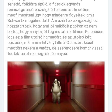
terjedő, folklórra épülő, a fiatalok egymás
rémisztgetésére szolgáló történetet hihetően
megfilmesíteni úgy, hogy mindenre figyeltek, amit
Schwartz megálmodott. Ám azért az az igazsághoz
hozzátartozik, hogy ami jól működik papíron az nem
biztos, hogy annyira jól fog mutatni a filmen. Különösen
igaz ez a film utolsó harmadára és az utolsó két
epizódra, már ami a látványt illeti. Ott azért kicsit
megtört nekem a varázs, de szerencsére hamar vissza
tudtak terelni a megfelelő irányba.