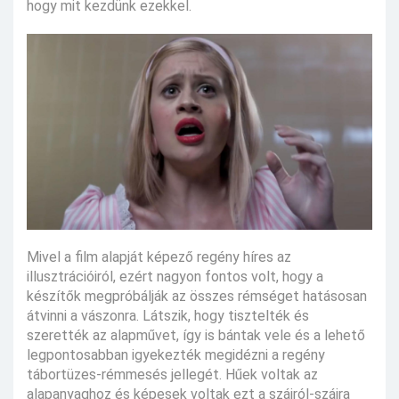
hogy mit kezdünk ezekkel.
Mivel a film alapját képező regény híres az
illusztrációiról, ezért nagyon fontos volt, hogy a
készítők megpróbálják az összes rémséget hatásosan
átvinni a vászonra. Látszik, hogy tisztelték és
szerették az alapművet, így is bántak vele és a lehető
legpontosabban igyekezték megidézni a regény
tábortüzes-rémmesés jellegét. Hűek voltak az
alapanyaghoz és képesek voltak ezt a szájról-szájra