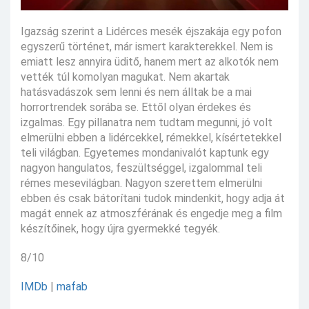
Igazság szerint a Lidérces mesék éjszakája egy pofon
egyszerű történet, már ismert karakterekkel. Nem is
emiatt lesz annyira üditő, hanem mert az alkotók nem
vették túl komolyan magukat. Nem akartak
hatásvadászok sem lenni és nem álltak be a mai
horrortrendek sorába se. Ettől olyan érdekes és
izgalmas. Egy pillanatra nem tudtam megunni, jó volt
elmerülni ebben a lidércekkel, rémekkel, kísértetekkel
teli világban. Egyetemes mondanivalót kaptunk egy
nagyon hangulatos, feszültséggel, izgalommal teli
rémes mesevilágban. Nagyon szerettem elmerülni
ebben és csak bátorítani tudok mindenkit, hogy adja át
magát ennek az atmoszférának és engedje meg a film
készítőinek, hogy újra gyermekké tegyék.
8/10
IMDb
|
mafab