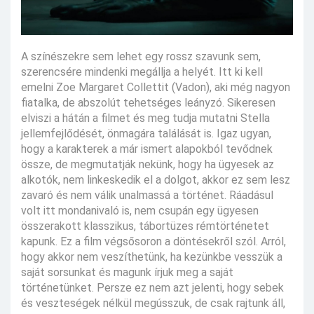
A színészekre sem lehet egy rossz szavunk sem,
szerencsére mindenki megállja a helyét. Itt ki kell
emelni Zoe Margaret Collettit (Vadon), aki még nagyon
fiatalka, de abszolút tehetséges leányzó. Sikeresen
elviszi a hátán a filmet és meg tudja mutatni Stella
jellemfejlődését, önmagára találását is. Igaz ugyan,
hogy a karakterek a már ismert alapokból tevődnek
össze, de megmutatják nekünk, hogy ha ügyesek az
alkotók, nem linkeskedik el a dolgot, akkor ez sem lesz
zavaró és nem válik unalmassá a történet. Ráadásul
volt itt mondanivaló is, nem csupán egy ügyesen
összerakott klasszikus, tábortüzes rémtörténetet
kapunk. Ez a film végsősoron a döntésekről szól. Arról,
hogy akkor nem veszíthetünk, ha kezünkbe vesszük a
saját sorsunkat és magunk írjuk meg a saját
történetünket. Persze ez nem azt jelenti, hogy sebek
és veszteségek nélkül megússzuk, de csak rajtunk áll,