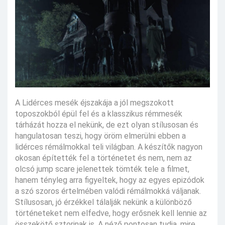
A Lidérces mesék éjszakája a jól megszokott
toposzokból épül fel és a klasszikus rémmesék
tárházát hozza el nekünk, de ezt olyan stílusosan és
hangulatosan teszi, hogy öröm elmerülni ebben a
lidérces rémálmokkal teli világban. A készítők nagyon
okosan építették fel a történetet és nem, nem az
olcsó jump scare jelenettek tömték tele a filmet,
hanem tényleg arra figyeltek, hogy az egyes epizódok
a szó szoros értelmében valódi rémálmokká váljanak.
Stílusosan, jó érzékkel tálalják nekünk a különböző
történeteket nem elfedve, hogy erősnek kell lennie az
összekötő sztorinak is. A néző pontosan tudja, mire