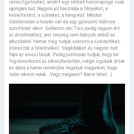
rémisztgetéshez, amiért egy vérbeli horrorrajongó csak
ujjongani tud. Nagyon jól használja a fényeket, a
késleltetést, a színeket, a hangokat. Minden
tökéletesen a helyén van és egy gyönyörű lidérces
szimfóniát alkot. Guillermo del Toro pedig nagyon ért
az érzelmekhez, ami tényleg nem hiányzik ebből az
alkotásból. Hamar meg tudjuk szeretni a szereplőket,
átérezzük a félelmeiket, tragédiáikat és nagyon tud
fájni az elvesztésük. Pedig pontosan tudjuk, hogy be
fog következni az elkerülhetetlen, mégis izgulunk értük
és abba a hamis reménybe ringatjuk magunkat, hogy
talán sikerül nekik... Vagy mégsem? Bármi lehet. :)