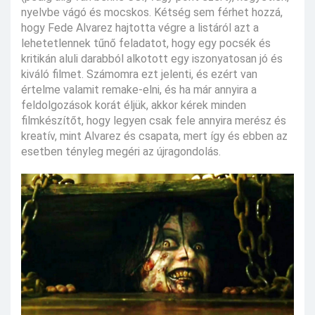
nyelvbe vágó és mocskos. Kétség sem férhet hozzá,
hogy Fede Alvarez hajtotta végre a listáról azt a
lehetetlennek tűnő feladatot, hogy egy pocsék és
kritikán aluli darabból alkotott egy iszonyatosan jó és
kiváló filmet. Számomra ezt jelenti, és ezért van
értelme valamit remake-elni, és ha már annyira a
feldolgozások korát éljük, akkor kérek minden
filmkészítőt, hogy legyen csak fele annyira merész és
kreatív, mint Alvarez és csapata, mert így és ebben az
esetben tényleg megéri az újragondolás.