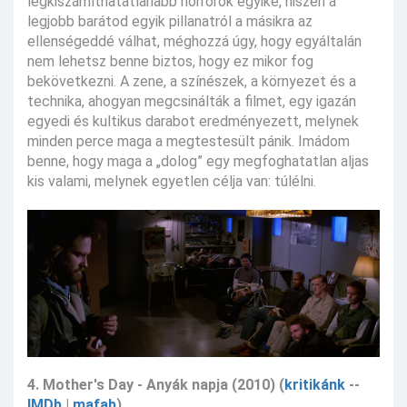
legkiszámíthatatlanabb horrorok egyike, hiszen a
legjobb barátod egyik pillanatról a másikra az
ellenségeddé válhat, méghozzá úgy, hogy egyáltalán
nem lehetsz benne biztos, hogy ez mikor fog
bekövetkezni. A zene, a színészek, a környezet és a
technika, ahogyan megcsinálták a filmet, egy igazán
egyedi és kultikus darabot eredményezett, melynek
minden perce maga a megtestesült pánik. Imádom
benne, hogy maga a „dolog” egy megfoghatatlan aljas
kis valami, melynek egyetlen célja van: túlélni.
4. Mother's Day - Anyák napja (2010) (
kritikánk
--
IMDb
|
mafab
)