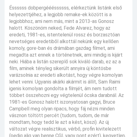
Éssssss dobpergéééssssss, elérkeztünk listánk első
helyezettjéhez, a legjobb remake-ek között is a
legjobbhoz, ami nem más, mint a 2013-as Gonosz
halott. Köszönöm neked, Fede Alvarez, hogy az
eredeti, 1981-es, istentelenül rossz és borzasztóan
nevetséges eredetiből alkottál nekünk egy kellően
komoly, gore-ban és drámában gazdag filmet, ami
megadta azt ennek a történetnek, ami mindig is kijárt
neki. Hiába a listán szereplő sok kiváló darab, ez az a
film, aminek tényleg sikerült annyira új köntösbe
varázsolnia az eredeti alkotást, hogy végre komolyan
lehet venni. Ugyanis akárki akármit is állít, Sam Raimi
igenis komolyan gondolta a filmjét, ám nem tudott
többet összehozni egy végtelenül ócska darabnál. Az
1981-es Gonosz halott iszonyatosan gagyi, Bruce
Campbell meg olyan ripacs, hogy fáj nézni minden
vásznon töltött percét (tudom, tudom, de már
mondtam, hogy tedd le azt a kést, köszi). Az új
változat végre realisztikus, vérbő, profin kivitelezett
(pedig alig van benne CGI, vagy pont ezért), kegyetlen,