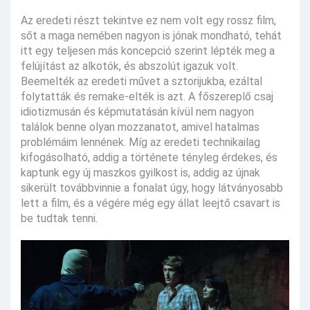
Az eredeti részt tekintve ez nem volt egy rossz film,
sőt a maga nemében nagyon is jónak mondható, tehát
itt egy teljesen más koncepció szerint lépték meg a
felújítást az alkotók, és abszolút igazuk volt.
Beemelték az eredeti művet a sztorijukba, ezáltal
folytatták és remake-elték is azt. A főszereplő csaj
idiotizmusán és képmutatásán kívül nem nagyon
találok benne olyan mozzanatot, amivel hatalmas
problémáim lennének. Míg az eredeti technikailag
kifogásolható, addig a története tényleg érdekes, és
kaptunk egy új maszkos gyilkost is, addig az újnak
sikerült továbbvinnie a fonalat úgy, hogy látványosabb
lett a film, és a végére még egy állat leejtő csavart is
be tudtak tenni.