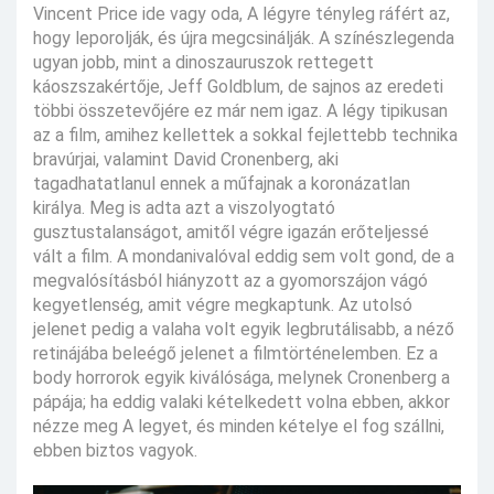
Vincent Price ide vagy oda, A légyre tényleg ráfért az,
hogy leporolják, és újra megcsinálják. A színészlegenda
ugyan jobb, mint a dinoszauruszok rettegett
káoszszakértője, Jeff Goldblum, de sajnos az eredeti
többi összetevőjére ez már nem igaz. A légy tipikusan
az a film, amihez kellettek a sokkal fejlettebb technika
bravúrjai, valamint David Cronenberg, aki
tagadhatatlanul ennek a műfajnak a koronázatlan
királya. Meg is adta azt a viszolyogtató
gusztustalanságot, amitől végre igazán erőteljessé
vált a film. A mondanivalóval eddig sem volt gond, de a
megvalósításból hiányzott az a gyomorszájon vágó
kegyetlenség, amit végre megkaptunk. Az utolsó
jelenet pedig a valaha volt egyik legbrutálisabb, a néző
retinájába beleégő jelenet a filmtörténelemben. Ez a
body horrorok egyik kiválósága, melynek Cronenberg a
pápája; ha eddig valaki kételkedett volna ebben, akkor
nézze meg A legyet, és minden kételye el fog szállni,
ebben biztos vagyok.