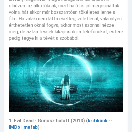
elnézem az alkotóknak, mert ha őt is jól megcsinálták
volna, hát akkor már bosszantóan tökéletes lenne a
film. Ha valaki nem látta esetleg, véletlenül, valamilyen
érthetetlen oknál fogva, akkor most azonnal nézze
meg, de aztán tessék kikapcsolni a telefonokat, estére
pedig tegye ki a tévét a szobából.
1. Evil Dead - Gonosz halott (2013) (
kritikánk
--
IMDb
|
mafab
)