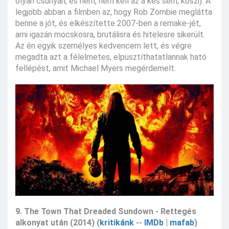
olyan csúnyán, és nem, nem kell az a kés sem, köszi). A
legjobb abban a filmben az, hogy Rob Zombie meglátta
benne a jót, és elkészítette 2007-ben a remake-jét,
ami igazán mocskosra, brutálisra és hitelesre sikerült.
Az én egyik személyes kedvencem lett, és végre
megadta azt a félelmetes, elpusztíthatatlannak ható
fellépést, amit Michael Myers megérdemelt.
9. The Town That Dreaded Sundown - Rettegés
alkonyat után (2014) (
kritikánk
--
IMDb
|
mafab
)