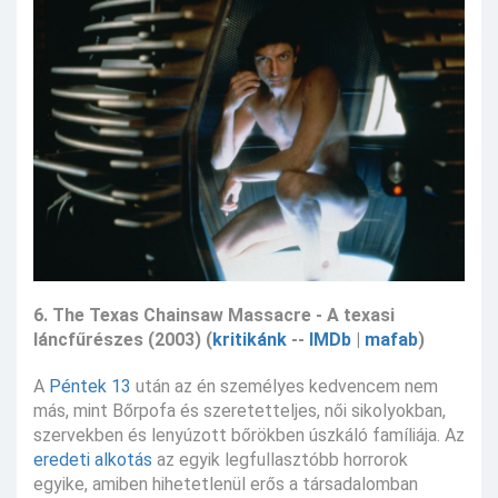
6. The Texas Chainsaw Massacre - A texasi
láncfűrészes (2003) (
kritikánk
--
IMDb
|
mafab
)
A
Péntek 13
után az én személyes kedvencem nem
más, mint Bőrpofa és szeretetteljes, női sikolyokban,
szervekben és lenyúzott bőrökben úszkáló famíliája. Az
eredeti alkotás
az egyik legfullasztóbb horrorok
egyike, amiben hihetetlenül erős a társadalomban