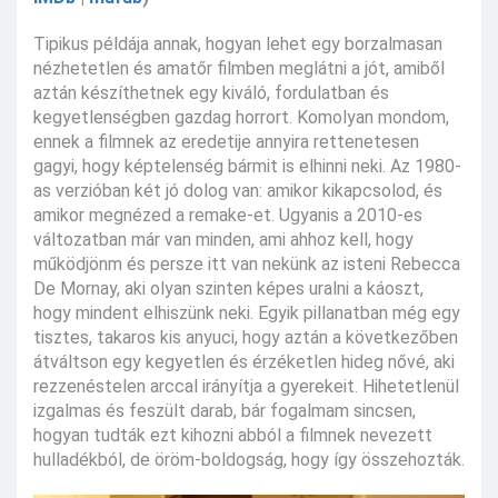
Tipikus példája annak, hogyan lehet egy borzalmasan
nézhetetlen és amatőr filmben meglátni a jót, amiből
aztán készíthetnek egy kiváló, fordulatban és
kegyetlenségben gazdag horrort. Komolyan mondom,
ennek a filmnek az eredetije annyira rettenetesen
gagyi, hogy képtelenség bármit is elhinni neki. Az 1980-
as verzióban két jó dolog van: amikor kikapcsolod, és
amikor megnézed a remake-et. Ugyanis a 2010-es
változatban már van minden, ami ahhoz kell, hogy
működjönm és persze itt van nekünk az isteni Rebecca
De Mornay, aki olyan szinten képes uralni a káoszt,
hogy mindent elhiszünk neki. Egyik pillanatban még egy
tisztes, takaros kis anyuci, hogy aztán a következőben
átváltson egy kegyetlen és érzéketlen hideg nővé, aki
rezzenéstelen arccal irányítja a gyerekeit. Hihetetlenül
izgalmas és feszült darab, bár fogalmam sincsen,
hogyan tudták ezt kihozni abból a filmnek nevezett
hulladékból, de öröm-boldogság, hogy így összehozták.