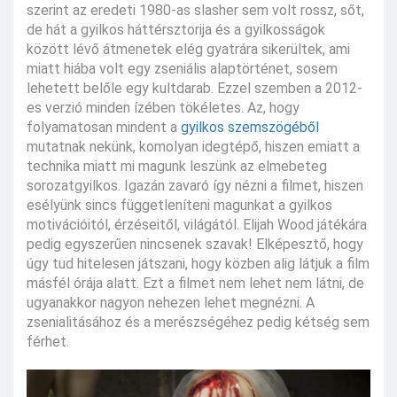
szerint az eredeti 1980-as slasher sem volt rossz, sőt,
de hát a gyilkos háttérsztorija és a gyilkosságok
között lévő átmenetek elég gyatrára sikerültek, ami
miatt hiába volt egy zseniális alaptörténet, sosem
lehetett belőle egy kultdarab. Ezzel szemben a 2012-
es verzió minden ízében tökéletes. Az, hogy
folyamatosan mindent a
gyilkos szemszögéből
mutatnak nekünk, komolyan idegtépő, hiszen emiatt a
technika miatt mi magunk leszünk az elmebeteg
sorozatgyilkos. Igazán zavaró így nézni a filmet, hiszen
esélyünk sincs függetleníteni magunkat a gyilkos
motivációitól, érzéseitől, világától. Elijah Wood játékára
pedig egyszerűen nincsenek szavak! Elképesztő, hogy
úgy tud hitelesen játszani, hogy közben alig látjuk a film
másfél órája alatt. Ezt a filmet nem lehet nem látni, de
ugyanakkor nagyon nehezen lehet megnézni. A
zsenialitásához és a merészségéhez pedig kétség sem
férhet.