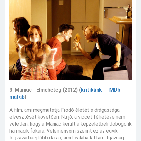
3. Maniac - Elmebeteg (2012) (
kritikánk
--
IMDb
|
mafab
)
A film, ami megmutatja Frodó életét a drágaszága
elvesztését követően. Na jó, a viccet félretéve nem
véletlen, hogy a Maniac került a képzeletbeli dobogónk
harmadik fokára. Véleményem szerint ez az egyik
legzavarbaejtőbb darab, amit valaha láttam. Igazság