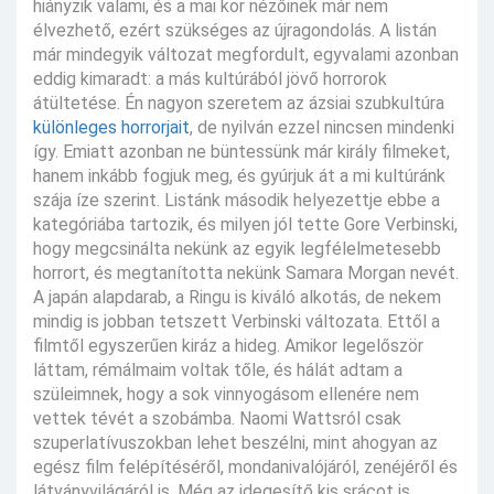
hiányzik valami, és a mai kor nézőinek már nem
élvezhető, ezért szükséges az újragondolás. A listán
már mindegyik változat megfordult, egyvalami azonban
eddig kimaradt: a más kultúrából jövő horrorok
átültetése. Én nagyon szeretem az ázsiai szubkultúra
különleges horrorjait
, de nyilván ezzel nincsen mindenki
így. Emiatt azonban ne büntessünk már király filmeket,
hanem inkább fogjuk meg, és gyúrjuk át a mi kultúránk
szája íze szerint. Listánk második helyezettje ebbe a
kategóriába tartozik, és milyen jól tette Gore Verbinski,
hogy megcsinálta nekünk az egyik legfélelmetesebb
horrort, és megtanította nekünk Samara Morgan nevét.
A japán alapdarab, a Ringu is kiváló alkotás, de nekem
mindig is jobban tetszett Verbinski változata. Ettől a
filmtől egyszerűen kiráz a hideg. Amikor legelőször
láttam, rémálmaim voltak tőle, és hálát adtam a
szüleimnek, hogy a sok vinnyogásom ellenére nem
vettek tévét a szobámba. Naomi Wattsról csak
szuperlatívuszokban lehet beszélni, mint ahogyan az
egész film felépítéséről, mondanivalójáról, zenéjéről és
látványvilágáról is. Még az idegesítő kis srácot is