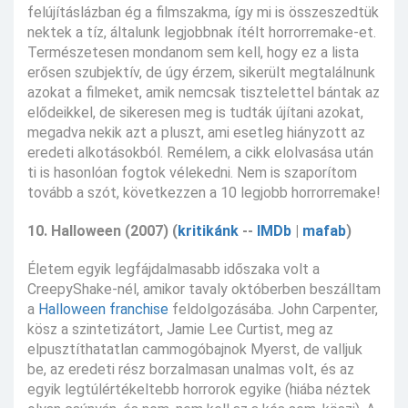
felújításlázban ég a filmszakma, így mi is összeszedtük
nektek a tíz, általunk legjobbnak ítélt horrorremake-et.
Természetesen mondanom sem kell, hogy ez a lista
erősen szubjektív, de úgy érzem, sikerült megtalálnunk
azokat a filmeket, amik nemcsak tisztelettel bántak az
elődeikkel, de sikeresen meg is tudták újítani azokat,
megadva nekik azt a pluszt, ami esetleg hiányzott az
eredeti alkotásokból. Remélem, a cikk elolvasása után
ti is hasonlóan fogtok vélekedni. Nem is szaporítom
tovább a szót, következzen a 10 legjobb horrorremake!
10. Halloween (2007) (
kritikánk
--
IMDb
|
mafab
)
Életem egyik legfájdalmasabb időszaka volt a
CreepyShake-nél, amikor tavaly októberben beszálltam
a
Halloween franchise
feldolgozásába. John Carpenter,
kösz a szintetizátort, Jamie Lee Curtist, meg az
elpusztíthatatlan cammogóbajnok Myerst, de valljuk
be, az eredeti rész borzalmasan unalmas volt, és az
egyik legtúlértékeltebb horrorok egyike (hiába néztek