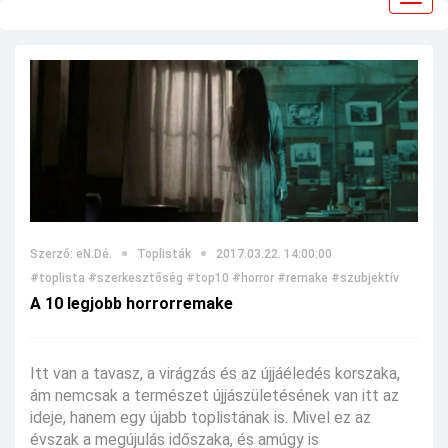
navig
Szerző: eN.Dé.
Toplisták
2017.03.22. 14:00:00
#toplista
#szerkesztőség
#top10
#horror
#remake
#szubjektív
A 10 legjobb horrorremake
Itt van a tavasz, a virágzás és az újjáéledés korszaka,
ám nemcsak a természet újjászületésének van itt az
ideje, hanem egy újabb toplistának is. Mivel ez az
évszak a megújulás időszaka, és amúgy is