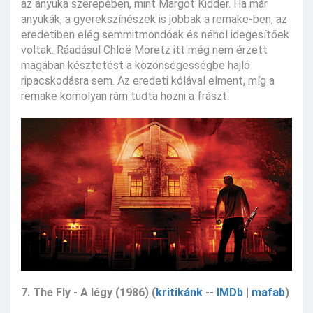
az anyuka szerepében, mint Margot Kidder. Ha már
anyukák, a gyerekszínészek is jobbak a remake-ben, az
eredetiben elég semmitmondóak és néhol idegesítőek
voltak. Ráadásul Chloë Moretz itt még nem érzett
magában késztetést a közönségességbe hajló
ripacskodásra sem. Az eredeti kólával elment, míg a
remake komolyan rám tudta hozni a frászt.
7. The Fly - A légy (1986) (
kritikánk
--
IMDb
|
mafab
)