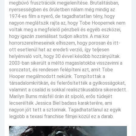
megbúvó frusztrációk megjelenítése. Brutalitásban,
nyersességben és őrületben nálam még mindig az
1974-es film a nyerő, de tagadhatatlan tény, hogy
nagyon meglátszik rajta az, hogy Tobe Hoopernek nem
voltak meg a megfelelő pénzbeli és egyéb eszközei,
hogy igazán zseniálisat tudjon alkotni. A mai kor
horrorszerelmeseinek elhiszem, hogy porosan és itt-
ott esetlenül hat az eredeti verzió, így teljesen
helyénvaló volt, hogy 30 évvel később hozzányúltak.
2003-ban sikerült a méltó magaslatokba visszavinni a
sorozatot, és rendesen felépíteni azt, amit Tobe
Hooper megálmodott nekünk. Tompítottak a
társadalomkritikán, és felerősítették a gyilkosságokat,
valamint a család is sokkal realisztikusabbra sikeredett.
Marilyn Burns másfél órán át sípoló, erős tüdejét
lecserélték Jessica Biel badass karakterére, ami
nagyon jót tett a sztorinak. Tagadhatatlanul az egyik
legjobb a texasi franchise filmjei közül ez a darab.