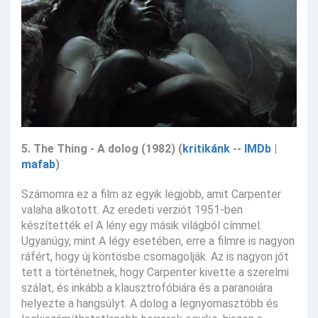
5. The Thing - A dolog (1982) (
kritikánk
--
IMDb
|
mafab
)
Számomra ez a film az egyik legjobb, amit Carpenter
valaha alkotott. Az eredeti verziót 1951-ben
készítették el A lény egy másik világból címmel.
Ugyanúgy, mint A légy esetében, erre a filmre is nagyon
ráfért, hogy új köntösbe csomagolják. Az is nagyon jót
tett a történetnek, hogy Carpenter kivette a szerelmi
szálat, és inkább a klausztrofóbiára és a paranoiára
helyezte a hangsúlyt. A dolog a legnyomasztóbb és