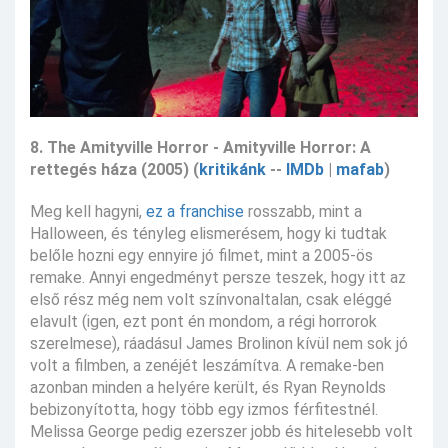
8. The Amityville Horror - Amityville Horror: A
rettegés háza (2005) (
kritikánk
--
IMDb
|
mafab
)
Meg kell hagyni,
ez a franchise
rosszabb, mint a
Halloween, és tényleg elismerésem, hogy ki tudtak
belőle hozni egy ennyire jó filmet, mint a 2005-ös
remake. Annyi engedményt persze teszek, hogy itt az
első rész még nem volt színvonaltalan, csak eléggé
elavult (igen, ezt pont én mondom, a régi horrorok
szerelmese), ráadásul James Brolinon kívül nem sok jó
volt a filmben, a zenéjét leszámítva. A remake-ben
azonban minden a helyére került, és Ryan Reynolds
bebizonyította, hogy több egy izmos férfitestnél.
Melissa George pedig ezerszer jobb és hitelesebb volt