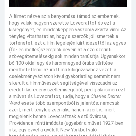
A filmet nézve az a benyomása támad az embernek,
hogy valaki nagyon szerette Lovecraftot és ezt a
kisregényét, és mindenképpen vászonra akarta vinni. Az
tényleg vitathatatlan, hogy a szerzők jól ismerték a
történetet; ezt a film legelején kiírt idézettől az egyes
(fő- és mellék)szereplők nevein át a szó szerinti
szövegátemelésekig sok minden tanúsítja. Ugyanakkor
bő 100 oldal egy és háromnegyed órába sűrítése
menthetetlenül az írott mű kilúgozásához vezet; a
cselekményvázlaton kívül gyakorlatilag semmit nem
sikerült a filmművészet segítségével visszaadni az
eredeti kisregény szellemiségéből, pedig aki ismeri ezt
a művet és Lovecraftot, tudja, hogy a
Charles Dexter
Ward
esete több szempontból is jelentős: nemcsak
azért, mert tényleg zseniális, hanem azért is, mert
megjelenik benne Lovecraftnak a szülővárosa,
Providence iránti imádata (ugyebár a művet 1927-ben
írta, egy évvel a gyűlölt New Yorkból való