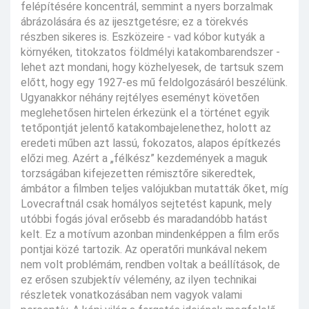
felépítésére koncentrál, semmint a nyers borzalmak
ábrázolására és az ijesztgetésre; ez a törekvés
részben sikeres is. Eszközeire - vad kóbor kutyák a
környéken, titokzatos földmélyi katakombarendszer -
lehet azt mondani, hogy közhelyesek, de tartsuk szem
előtt, hogy egy 1927-es mű feldolgozásáról beszélünk.
Ugyanakkor néhány rejtélyes eseményt követően
meglehetősen hirtelen érkezünk el a történet egyik
tetőpontját jelentő katakombajelenethez, holott az
eredeti műben azt lassú, fokozatos, alapos építkezés
előzi meg. Azért a „félkész” kezdemények a maguk
torzságában kifejezetten rémisztőre sikeredtek,
ámbátor a filmben teljes valójukban mutatták őket, míg
Lovecraftnál csak homályos sejtetést kapunk, mely
utóbbi fogás jóval erősebb és maradandóbb hatást
kelt. Ez a motívum azonban mindenképpen a film erős
pontjai közé tartozik. Az operatőri munkával nekem
nem volt problémám, rendben voltak a beállítások, de
ez erősen szubjektív vélemény, az ilyen technikai
részletek vonatkozásában nem vagyok valami