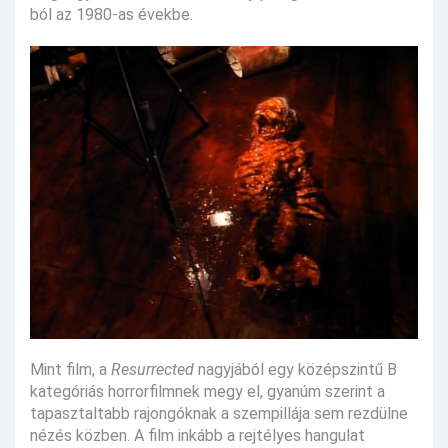
ból az 1980-as évekbe.
Mint film, a
Resurrected
nagyjából egy középszintű B
kategóriás horrorfilmnek megy el, gyanúm szerint a
tapasztaltabb rajongóknak a szempillája sem rezdülne
nézés közben. A film inkább a rejtélyes hangulat