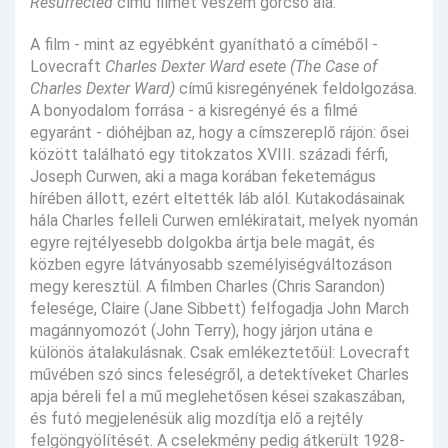
Resurrected
című filmet veszem górcső alá.
A film - mint az egyébként gyanítható a címéből -
Lovecraft
Charles Dexter Ward esete (The Case of
Charles Dexter Ward)
című kisregényének feldolgozása.
A bonyodalom forrása - a kisregényé és a filmé
egyaránt - dióhéjban az, hogy a címszereplő rájön: ősei
között található egy titokzatos XVIII. századi férfi,
Joseph Curwen, aki a maga korában feketemágus
hírében állott, ezért eltették láb alól. Kutakodásainak
hála Charles felleli Curwen emlékiratait, melyek nyomán
egyre rejtélyesebb dolgokba ártja bele magát, és
közben egyre látványosabb személyiségváltozáson
megy keresztül. A filmben Charles (Chris Sarandon)
felesége, Claire (Jane Sibbett) felfogadja John March
magánnyomozót (John Terry), hogy járjon utána e
különös átalakulásnak. Csak emlékeztetőül: Lovecraft
művében szó sincs feleségről, a detektíveket Charles
apja béreli fel a mű meglehetősen kései szakaszában,
és futó megjelenésük alig mozdítja elő a rejtély
felgöngyölítését. A cselekmény pedig átkerült 1928-