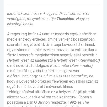
Ismét érkezett hozzánk egy rendkívül színvonalas
vendégírás, melynek szerzője
Thasaidon
. Nagyon
köszönjük neki!
A réges-rég letűnt Atlantisz magazin egyik számában
megjelent egy érdekes, ám helyenként bosszantóan
szervilis hangvételű fiktív interjú Lovecrafttal. Ennek
egy számomra emlékezetes mozzanata volt, amikor a
fiktív Lovecraft meglehetősen negatív éllel beszélt a
Herbert West, az újjáélesztő (Herbert West - Reanimator)
című novellát feldolgozó
Reanimátor (Re-animator)
című filmről, ugyanis tökéletesen igaza van:
előfordulhat, hogy az a film élvezetes horrorfilm, de
hogy a Lovecraft-örökség fényében egy rakás szar, az
egyértelmű. Lovecraft műveinek filmes
feldolgozásával általában ez a helyzet, és jól sikerült
alkotásokkal csak elvétve találkozhatunk. Ebben a
posztban a Dan O’Bannon rendezte, 1992-es
The