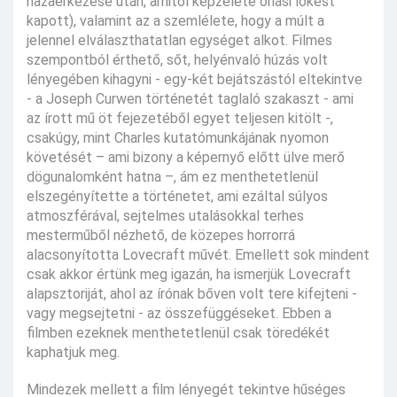
hazaérkezése után, amitől képzelete óriási lökést
kapott), valamint az a szemlélete, hogy a múlt a
jelennel elválaszthatatlan egységet alkot. Filmes
szempontból érthető, sőt, helyénvaló húzás volt
lényegében kihagyni - egy-két bejátszástól eltekintve
- a Joseph Curwen történetét taglaló szakaszt - ami
az írott mű öt fejezetéből egyet teljesen kitölt -,
csakúgy, mint Charles kutatómunkájának nyomon
követését – ami bizony a képernyő előtt ülve merő
dögunalomként hatna –, ám ez menthetetlenül
elszegényítette a történetet, ami ezáltal súlyos
atmoszférával, sejtelmes utalásokkal terhes
mesterműből nézhető, de közepes horrorrá
alacsonyította Lovecraft művét. Emellett sok mindent
csak akkor értünk meg igazán, ha ismerjük Lovecraft
alapsztoriját, ahol az írónak bőven volt tere kifejteni -
vagy megsejtetni - az összefüggéseket. Ebben a
filmben ezeknek menthetetlenül csak töredékét
kaphatjuk meg.
Mindezek mellett a film lényegét tekintve hűséges