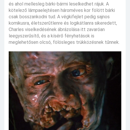
és ahol mellesleg bárki-bármi leselkedhet rájuk. A
kötelező lámpaelejtésen hároméves kor fölött bárki
csak bosszankodni tud. A végkifejlet pedig sajnos
komikusra, életszerűtlenre és logikátlanra sikeredett,
Charles viselkedésének ábrázolása itt zavaróan
leegyszerűsítő, és a kísérő fényhatások is
meglehetősen olcsó, fölösleges trükközésnek tűnnek.