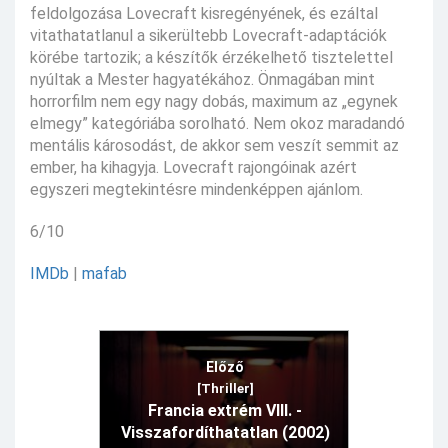
feldolgozása Lovecraft kisregényének, és ezáltal
vitathatatlanul a sikerültebb Lovecraft-adaptációk
körébe tartozik; a készítők érzékelhető tisztelettel
nyúltak a Mester hagyatékához. Önmagában mint
horrorfilm nem egy nagy dobás, maximum az „egynek
elmegy” kategóriába sorolható. Nem okoz maradandó
mentális károsodást, de akkor sem veszít semmit az
ember, ha kihagyja. Lovecraft rajongóinak azért
egyszeri megtekintésre mindenképpen ajánlom.
6/10
IMDb
|
mafab
Előző
[Thriller]
Francia extrém VIII. -
Visszafordíthatatlan (2002)