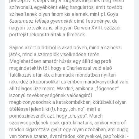
perceptív. A képi világ a forgatás idejének megfelelő
színvonalú, egyébként elég hangulatos, amit tovább
színesítenek olyan finom kis elemek, mint pl. Goya
Szaturnusz felfalja gyermekét
című festménye, de
nagyon tetszik az is, ahogyan Curwen XVIII. századi
portréját rekonstruálták a filmesek.
Sajnos azért blődliből is akad bőven, mind a színészi
játék, mind a szereplők viselkedése terén.
Meglehetősen amatőr húzás egy állítólag profi
magándetektívtől, hogy a Charlesszal való első
találkozás után kb. a harmadik mondatban nyíltan
rákérdez a koporsókkal és emberi maradványokkal való
állítólagos üzelmeire. Wardné, amikor a „főgonosz”
iszonyú tevékenységének valóságáról
megbizonyosodnak a katakombákban, körülbelül olyan
átéléssel jelenti ki (!), hogy „oh, no”, mint a
pornószínésznők azt, hogy „oh, yes”. March
szárnysegédjének csak gratulálhatunk, amikor vérprofi
módon cigarettára gyújt egy olyan szobában, ami dugig
van tömve száraz, évszázados könyvekkel, papírokkal -