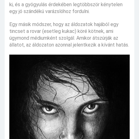
ki, és a gyógyulás érdekében legtöbbször kénytelen
egy jó szándékú varázslóhoz fordulni.
Egy másik módszer, hogy az áldozatok hajából egy
tincset a rovar (esetleg kukac) köré kötnek, ami
úgymond médiumként szolgál. Amikor átszúrják az
állatot, az áldozaton azonnal jelentkezik a kívánt hatás.