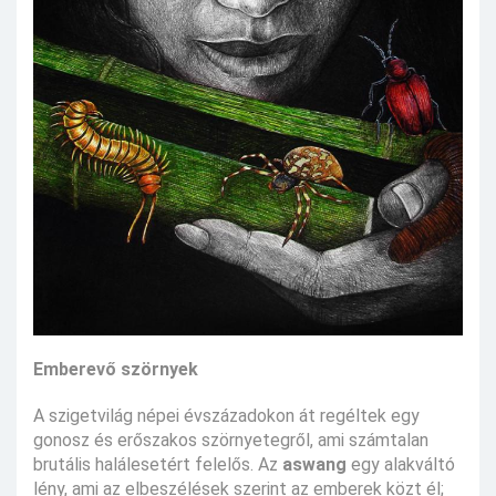
Emberevő szörnyek
A szigetvilág népei évszázadokon át regéltek egy
gonosz és erőszakos szörnyetegről, ami számtalan
brutális halálesetért felelős. Az
aswang
egy alakváltó
lény, ami az elbeszélések szerint az emberek közt él;