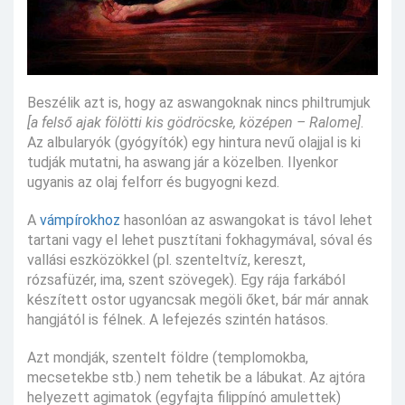
Beszélik azt is, hogy az aswangoknak nincs philtrumjuk
[a felső ajak fölötti kis gödröcske, középen – Ralome]
.
Az albularyók (gyógyítók) egy hintura nevű olajjal is ki
tudják mutatni, ha aswang jár a közelben. Ilyenkor
ugyanis az olaj felforr és bugyogni kezd.
A
vámpírokhoz
hasonlóan az aswangokat is távol lehet
tartani vagy el lehet pusztítani fokhagymával, sóval és
vallási eszközökkel (pl. szenteltvíz, kereszt,
rózsafüzér, ima, szent szövegek). Egy rája farkából
készített ostor ugyancsak megöli őket, bár már annak
hangjától is félnek. A lefejezés szintén hatásos.
Azt mondják, szentelt földre (templomokba,
mecsetekbe stb.) nem tehetik be a lábukat. Az ajtóra
helyezett agimatok (egyfajta filippínó amulettek)