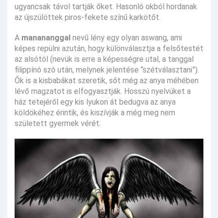
ugyancsak távol tartják őket. Hasonló okból hordanak
az újszülöttek piros-fekete színű karkötőt.
A
manananggal
nevű lény egy olyan aswang, ami
képes repülni azután, hogy különválasztja a felsőtestét
az alsótól (nevük is erre a képességre utal, a tanggal
filippínó szó után, melynek jelentése “szétválasztani”).
Ők is a kisbabákat szeretik, sőt még az anya méhében
lévő magzatot is elfogyasztják. Hosszú nyelvüket a
ház tetejéről egy kis lyukon át bedugva az anya
köldökéhez érintik, és kiszívják a még meg nem
született gyermek vérét.