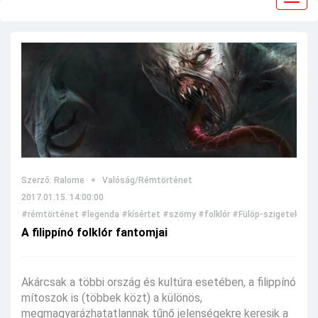
navig
Szerző: Ralome
Valóság/Rémtörténet
2017.01.15. 14:00:00
#rémtörténet
#legenda
#kísértet
#szörny
#folklór
#Fülöp-szigetek
#bo
A filippínó folklór fantomjai
Akárcsak a többi ország és kultúra esetében, a filippínó
mítoszok is (többek közt) a különös,
megmagyarázhatatlannak tűnő jelenségekre keresik a