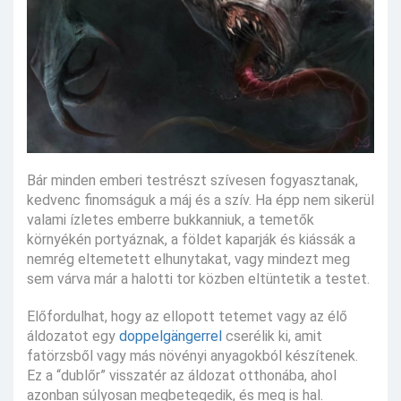
Bár minden emberi testrészt szívesen fogyasztanak,
kedvenc finomságuk a máj és a szív. Ha épp nem sikerül
valami ízletes emberre bukkanniuk, a temetők
környékén portyáznak, a földet kaparják és kiássák a
nemrég eltemetett elhunytakat, vagy mindezt meg
sem várva már a halotti tor közben eltüntetik a testet.
Előfordulhat, hogy az ellopott tetemet vagy az élő
áldozatot egy
doppelgängerrel
cserélik ki, amit
fatörzsből vagy más növényi anyagokból készítenek.
Ez a “dublőr” visszatér az áldozat otthonába, ahol
azonban súlyosan megbetegedik, és meg is hal.