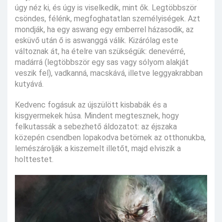
úgy néz ki, és úgy is viselkedik, mint ők. Legtöbbször
csöndes, félénk, megfoghatatlan személyiségek. Azt
mondják, ha egy aswang egy emberrel házasodik, az
esküvő után ő is aswanggá válik. Kizárólag este
változnak át, ha ételre van szükségük: denevérré,
madárrá (legtöbbször egy sas vagy sólyom alakját
veszik fel), vadkanná, macskává, illetve leggyakrabban
kutyává.
Kedvenc fogásuk az újszülött kisbabák és a
kisgyermekek húsa. Mindent megtesznek, hogy
felkutassák a sebezhető áldozatot: az éjszaka
közepén csendben lopakodva betörnek az otthonukba,
lemészárolják a kiszemelt illetőt, majd elviszik a
holttestet.