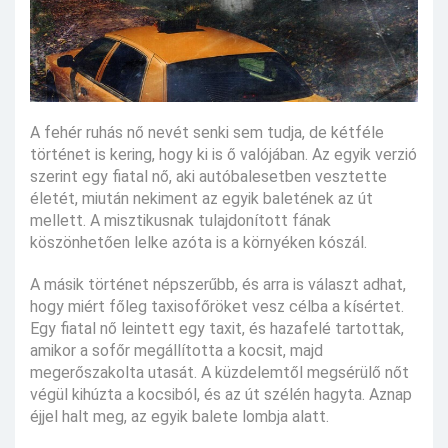
A fehér ruhás nő nevét senki sem tudja, de kétféle
történet is kering, hogy ki is ő valójában. Az egyik verzió
szerint egy fiatal nő, aki autóbalesetben vesztette
életét, miután nekiment az egyik baletének az út
mellett. A misztikusnak tulajdonított fának
köszönhetően lelke azóta is a környéken kószál.
A másik történet népszerűbb, és arra is választ adhat,
hogy miért főleg taxisofőröket vesz célba a kísértet.
Egy fiatal nő leintett egy taxit, és hazafelé tartottak,
amikor a sofőr megállította a kocsit, majd
megerőszakolta utasát. A küzdelemtől megsérülő nőt
végül kihúzta a kocsiból, és az út szélén hagyta. Aznap
éjjel halt meg, az egyik balete lombja alatt.