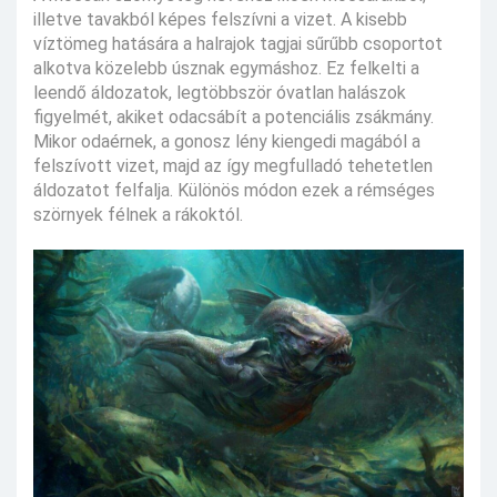
illetve tavakból képes felszívni a vizet. A kisebb
víztömeg hatására a halrajok tagjai sűrűbb csoportot
alkotva közelebb úsznak egymáshoz. Ez felkelti a
leendő áldozatok, legtöbbször óvatlan halászok
figyelmét, akiket odacsábít a potenciális zsákmány.
Mikor odaérnek, a gonosz lény kiengedi magából a
felszívott vizet, majd az így megfulladó tehetetlen
áldozatot felfalja. Különös módon ezek a rémséges
szörnyek félnek a rákoktól.