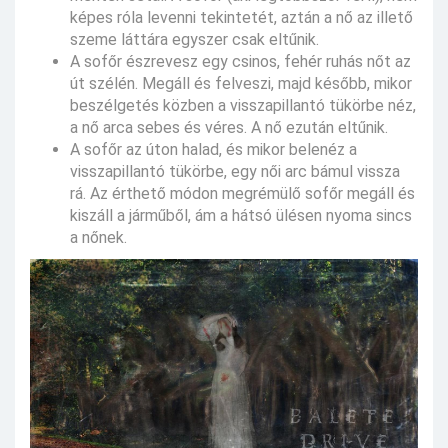
képes róla levenni tekintetét, aztán a nő az illető
szeme láttára egyszer csak eltűnik.
A sofőr észrevesz egy csinos, fehér ruhás nőt az
út szélén. Megáll és felveszi, majd később, mikor
beszélgetés közben a visszapillantó tükörbe néz,
a nő arca sebes és véres. A nő ezután eltűnik.
A sofőr az úton halad, és mikor belenéz a
visszapillantó tükörbe, egy női arc bámul vissza
rá. Az érthető módon megrémülő sofőr megáll és
kiszáll a járműből, ám a hátsó ülésen nyoma sincs
a nőnek.