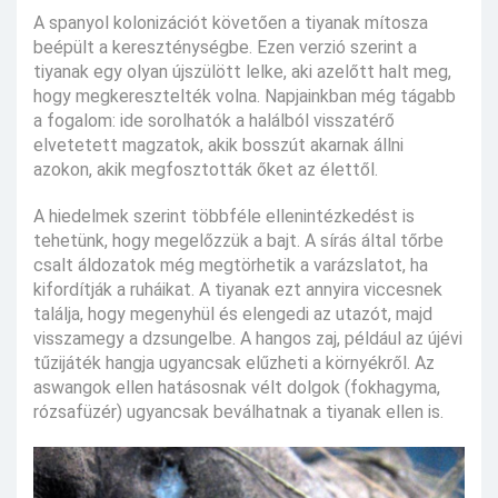
A spanyol kolonizációt követően a tiyanak mítosza
beépült a kereszténységbe. Ezen verzió szerint a
tiyanak egy olyan újszülött lelke, aki azelőtt halt meg,
hogy megkeresztelték volna. Napjainkban még tágabb
a fogalom: ide sorolhatók a halálból visszatérő
elvetetett magzatok, akik bosszút akarnak állni
azokon, akik megfosztották őket az élettől.
A hiedelmek szerint többféle ellenintézkedést is
tehetünk, hogy megelőzzük a bajt. A sírás által tőrbe
csalt áldozatok még megtörhetik a varázslatot, ha
kifordítják a ruháikat. A tiyanak ezt annyira viccesnek
találja, hogy megenyhül és elengedi az utazót, majd
visszamegy a dzsungelbe. A hangos zaj, például az újévi
tűzijáték hangja ugyancsak elűzheti a környékről. Az
aswangok ellen hatásosnak vélt dolgok (fokhagyma,
rózsafüzér) ugyancsak beválhatnak a tiyanak ellen is.