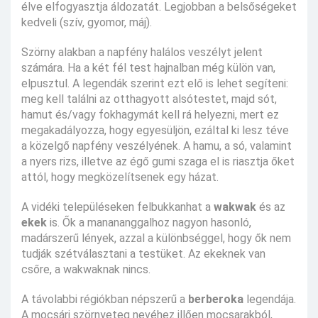
élve elfogyasztja áldozatát. Legjobban a belsőségeket
kedveli (szív, gyomor, máj).
Szörny alakban a napfény halálos veszélyt jelent
számára. Ha a két fél test hajnalban még külön van,
elpusztul. A legendák szerint ezt elő is lehet segíteni:
meg kell találni az otthagyott alsótestet, majd sót,
hamut és/vagy fokhagymát kell rá helyezni, mert ez
megakadályozza, hogy egyesüljön, ezáltal ki lesz téve
a közelgő napfény veszélyének. A hamu, a só, valamint
a nyers rizs, illetve az égő gumi szaga el is riasztja őket
attól, hogy megközelítsenek egy házat.
A vidéki településeken felbukkanhat a
wakwak
és az
ekek
is. Ők a manananggalhoz nagyon hasonló,
madárszerű lények, azzal a különbséggel, hogy ők nem
tudják szétválasztani a testüket. Az ekeknek van
csőre, a wakwaknak nincs.
A távolabbi régiókban népszerű a
berberoka
legendája.
A mocsári szörnyeteg nevéhez illően mocsarakból,