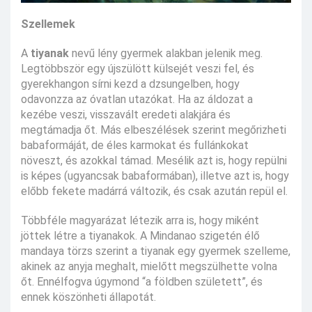
Szellemek
A
tiyanak
nevű lény gyermek alakban jelenik meg.
Legtöbbször egy újszülött külsejét veszi fel, és
gyerekhangon sírni kezd a dzsungelben, hogy
odavonzza az óvatlan utazókat. Ha az áldozat a
kezébe veszi, visszavált eredeti alakjára és
megtámadja őt. Más elbeszélések szerint megőrizheti
babaformáját, de éles karmokat és fullánkokat
növeszt, és azokkal támad. Mesélik azt is, hogy repülni
is képes (ugyancsak babaformában), illetve azt is, hogy
előbb fekete madárrá változik, és csak azután repül el.
Többféle magyarázat létezik arra is, hogy miként
jöttek létre a tiyanakok. A Mindanao szigetén élő
mandaya törzs szerint a tiyanak egy gyermek szelleme,
akinek az anyja meghalt, mielőtt megszülhette volna
őt. Ennélfogva úgymond “a földben született”, és
ennek köszönheti állapotát.