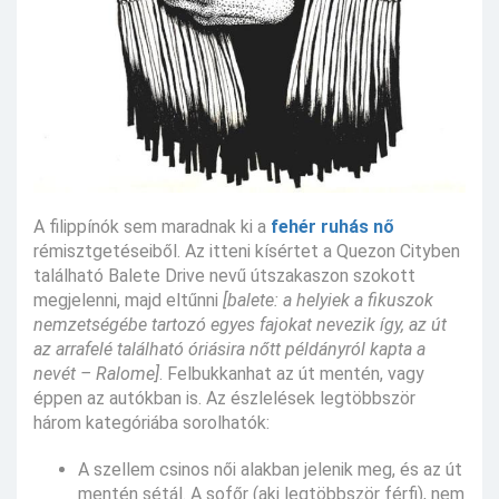
A filippínók sem maradnak ki a
fehér ruhás nő
rémisztgetéseiből. Az itteni kísértet a Quezon Cityben
található Balete Drive nevű útszakaszon szokott
megjelenni, majd eltűnni
[balete: a helyiek a fikuszok
nemzetségébe tartozó egyes fajokat nevezik így, az út
az arrafelé található óriásira nőtt példányról kapta a
nevét – Ralome]
. Felbukkanhat az út mentén, vagy
éppen az autókban is. Az észlelések legtöbbször
három kategóriába sorolhatók:
A szellem csinos női alakban jelenik meg, és az út
mentén sétál. A sofőr (aki legtöbbször férfi), nem