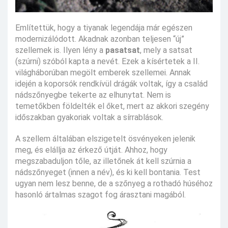
Említettük, hogy a tiyanak legendája már egészen
modernizálódott. Akadnak azonban teljesen “új”
szellemek is. Ilyen lény a
pasatsat
, mely a satsat
(szúrni) szóból kapta a nevét. Ezek a kísértetek a II.
világháborúban megölt emberek szellemei. Annak
idején a koporsók rendkívül drágák voltak, így a család
nádszőnyegbe tekerte az elhunytat. Nem is
temetőkben földelték el őket, mert az akkori szegény
időszakban gyakoriak voltak a sírrablások.
A szellem általában elszigetelt ösvényeken jelenik
meg, és elállja az érkező útját. Ahhoz, hogy
megszabaduljon tőle, az illetőnek át kell szúrnia a
nádszőnyeget (innen a név), és ki kell bontania. Test
ugyan nem lesz benne, de a szőnyeg a rothadó húséhoz
hasonló ártalmas szagot fog árasztani magából.