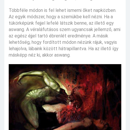
Többféle módon is fel lehet ismerni őket napközben.
Az egyik módszer, hogy a szemükbe kell nézni. Ha a
tükörképünk fejjel lefelé látszik benne, az illető egy
aswang. A véraláfutásos szem ugyancsak jellemző, ami
az egész éjjel tartó ébrenlét eredménye. A másik
lehetőség, hogy fordított módon nézünk rájuk, vagyis
lehajolva, lábaink között hátrapillantva. Ha az illető így
másképp néz ki, akkor aswang.