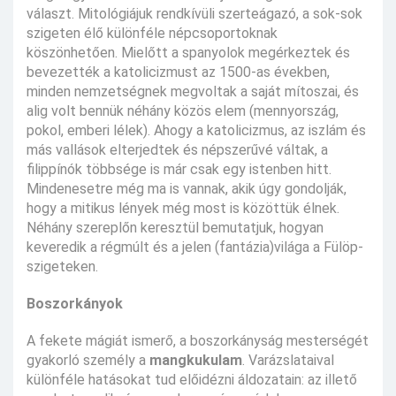
választ. Mitológiájuk rendkívüli szerteágazó, a sok-sok
szigeten élő különféle népcsoportoknak
köszönhetően. Mielőtt a spanyolok megérkeztek és
bevezették a katolicizmust az 1500-as években,
minden nemzetségnek megvoltak a saját mítoszai, és
alig volt bennük néhány közös elem (mennyország,
pokol, emberi lélek). Ahogy a katolicizmus, az iszlám és
más vallások elterjedtek és népszerűvé váltak, a
filippínók többsége is már csak egy istenben hitt.
Mindenesetre még ma is vannak, akik úgy gondolják,
hogy a mitikus lények még most is közöttük élnek.
Néhány szereplőn keresztül bemutatjuk, hogyan
keveredik a régmúlt és a jelen (fantázia)világa a Fülöp-
szigeteken.
Boszorkányok
A fekete mágiát ismerő, a boszorkányság mesterségét
gyakorló személy a
mangkukulam
. Varázslataival
különféle hatásokat tud előidézni áldozatain: az illető