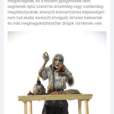
megbetegedik, és a modern gyógymódok nem
segítenek rajta; szerettei érzelmileg vagy szellemileg
megtébolyodnak; elveszíti koncentrációs képességét;
nem tud aludni; elveszíti étvágyát; hirtelen balesetek
és más megmagyarázhatatlan dolgok történnek vele.