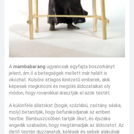
A
mambabarang
ugyancsak egyfajta boszorkányt
jelent, ám ő a betegségek mellett már halált is
okozhat. Külsőre átlagos kinézetű emberek, akik
képesek megkínozni és megölni áldozataikat oly
módon, hogy rovarokkal árasztják el azok testét.
A különféle állatokat (bogár, százlábú, csótány, sáska,
moly) betanítják, hogy befurakodjanak az emberi
testbe. Bambuszcsőben tartják őket, és éjszaka
engedik szabadon, hogy megtámadják az áldozatot. Az
illető testén duzzanatok, kelések és sebek alakulnak