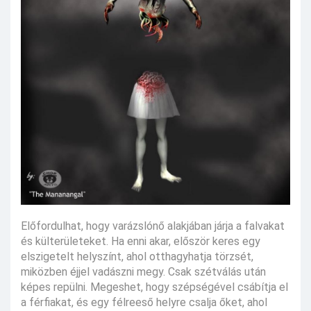
Előfordulhat, hogy varázslónő alakjában járja a falvakat
és külterületeket. Ha enni akar, először keres egy
elszigetelt helyszínt, ahol otthagyhatja törzsét,
miközben éjjel vadászni megy. Csak szétválás után
képes repülni. Megeshet, hogy szépségével csábítja el
a férfiakat, és egy félreeső helyre csalja őket, ahol