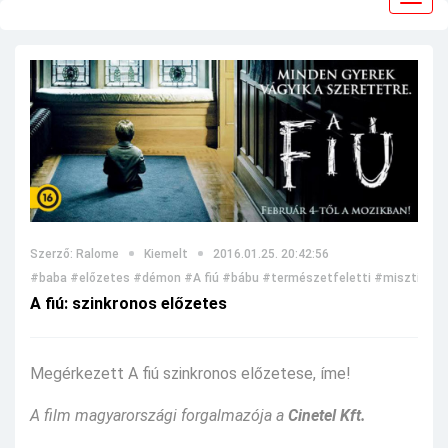
navig
Szerző: Ralome
Kiemelt
2016.01.25. 20:42:56
#baba
#előzetes
#démon
#A fiú
#bábu
#természetfeletti
#misztikus
A fiú: szinkronos előzetes
Megérkezett A fiú szinkronos előzetese, íme!
A film magyarországi forgalmazója a
Cinetel Kft.