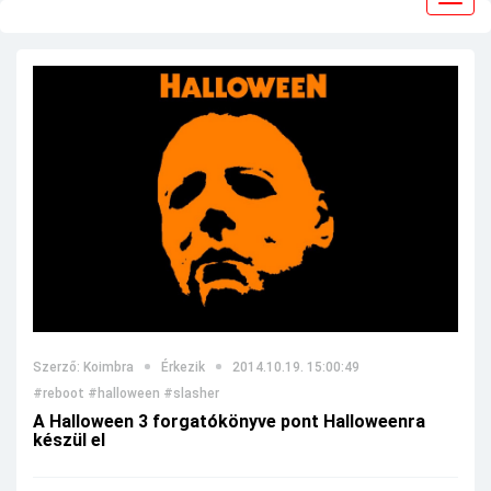
navig
Szerző: Koimbra
Érkezik
2014.10.19. 15:00:49
#reboot
#halloween
#slasher
A Halloween 3 forgatókönyve pont Halloweenra
készül el