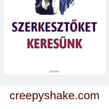
hirdetés
creepyshake.com