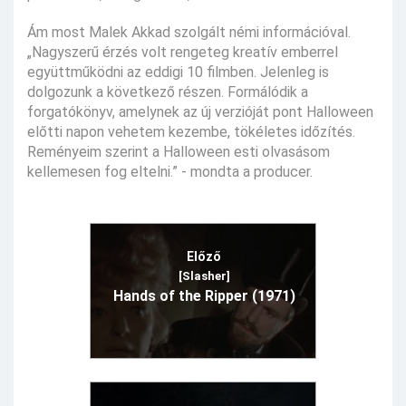
Ám most Malek Akkad szolgált némi információval.
„Nagyszerű érzés volt rengeteg kreatív emberrel
együttműködni az eddigi 10 filmben. Jelenleg is
dolgozunk a következő részen. Formálódik a
forgatókönyv, amelynek az új verzióját pont Halloween
előtti napon vehetem kezembe, tökéletes időzítés.
Reményeim szerint a Halloween esti olvasásom
kellemesen fog eltelni.” - mondta a producer.
Előző
[Slasher]
Hands of the Ripper (1971)