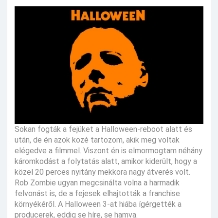
Sokan fogták a fejüket a Halloween-reboot alatt és
után, de én azok közé tartozom, akik meg voltak
elégedve a filmmel. Viszont én is elmormogtam néhány
káromkodást a folytatás alatt, amikor kiderült, hogy a
közel 20 perces nyitány mekkora nagy átverés volt.
Rob Zombie ugyan megcsinálta volna a harmadik
felvonást is, de a fejesek elhajtották a franchise
környékéről. A Halloween 3-at hiába ígérgették a
producerek, eddig se híre, se hamva.