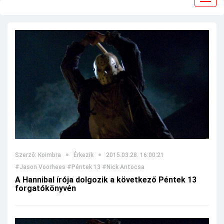
navig
Szerző: Koimbra
Érkezik
2015.03.28. 16:00:21
#Jason Voorhees
#Péntek 13
#Nick Antocsa
A Hannibal írója dolgozik a következő Péntek 13
forgatókönyvén