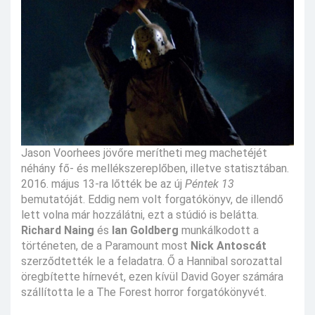
Jason Voorhees jövőre merítheti meg machetéjét
néhány fő- és mellékszereplőben, illetve statisztában.
2016. május 13-ra lőtték be az új
Péntek 13
bemutatóját. Eddig nem volt forgatókönyv, de illendő
lett volna már hozzálátni, ezt a stúdió is belátta.
Richard Naing
és
Ian Goldberg
munkálkodott a
történeten, de a Paramount most
Nick Antoscát
szerződtették le a feladatra. Ő a Hannibal sorozattal
öregbítette hírnevét, ezen kívül David Goyer számára
szállította le a The Forest horror forgatókönyvét.