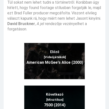
Túl sokat nem lehet tudni a történetről. Korábban úgy
hírlett, hogy found footage stílusban forgatják le, majd
ezt Brad Fuller producer megcáfolta. Viszont elvileg
választ kapunk rá, hogy miért nem lehet Jasont kinyírni.
David Bruckner
,
A jel
rendezője vezényelhet a
forgatáson.
Előző
[Videójátékok]
American McGee's Alice (2000)
Következő
[Misztikus]
7500 (2014)