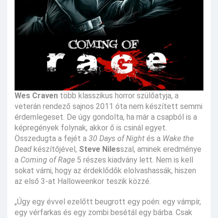
Wes Craven
több klasszikus horror szülőatyja, a
veterán rendező sajnos 2011 óta nem készített semmi
érdemlegeset. De úgy gondolta, ha már a csapból is a
képregények folynak, akkor ő is csinál egyet.
Összedugta a fejét a
30 Days of Night
és a
Wake the
Dead
készítőjével,
Steve Niles
szal, aminek eredménye
a
Coming of Rage
5 részes kiadvány lett. Nem is kell
sokat várni, hogy az érdeklődők elolvashassák, hiszen
az első 3-at Halloweenkor teszik közzé.
„Úgy egy évvel ezelőtt beugrott egy poén: egy vámpír,
egy vérfarkas és egy zombi besétál egy bárba. Csak