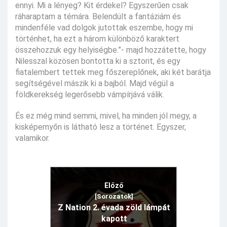
ennyi. Mi a lényeg? Kit érdekel? Egyszerűen csak
ráharaptam a témára. Belendült a fantáziám és
mindenféle vad dolgok jutottak eszembe, hogy mi
történhet, ha ezt a három különböző karaktert
összehozzuk egy helyiségbe.”- majd hozzátette, hogy
Nilesszal közösen bontotta ki a sztorit, és egy
fiatalembert tettek meg főszereplőnek, aki két barátja
segítségével mászik ki a bajból. Majd végül a
földkerekség legerősebb vámpírjává válik.
És ez még mind semmi, mivel, ha minden jól megy, a
kisképernyőn is látható lesz a történet. Egyszer,
valamikor.
Előző
[Sorozatok]
Z Nation 2. évada zöld lámpát
kapott