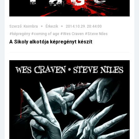
Szerző: Koimbra
Érkezik
2014.10.29. 20:44:00
#képregény
#coming of age
#Wes Craven
#Steve Niles
A Sikoly alkotója képregényt készít