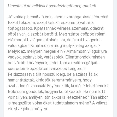
Urseste új novellával örvendeztetett meg minket!
Jó volna pihenni! Jó volna nem szorongatással ébredni!
Ezzel fekszem, ezzel kelek, részemmé vált már
fojtogatásod. Kipattannak véreres szemeim, odakint
sötét van, a szobát betölti. Még szinte csöpög rólam
elálmodott világom utolsó sara, de újra itt vagyok a
valóságban. Ki határozza meg melyik világ az igazi?
Melyik az, melyben megéri élni? Álmaimban világok ura
vagyok, szárnyalok, varázsolok. Ellentmondok minden
beszűkült törvénynek, ledöntöm a realitás gátjait,
sodródom képzeletem varázsos tengerén.
Felduzzasztva állt hosszú ideig, de a száraz falak
hamar átáztak, kirágták teremtményeim, hogy
szabadon úszhassak. Enyémek ők, ki másé lehetnének?
Bele sem gondolok, hogyan keletkeztek. Ha nem lett
volna ilyen, amilyen, tán akkor is léteznének? Tán akkor
is megszülte volna őket tudattalanom méhe? A válasz
elrejtve pihen mélyen…