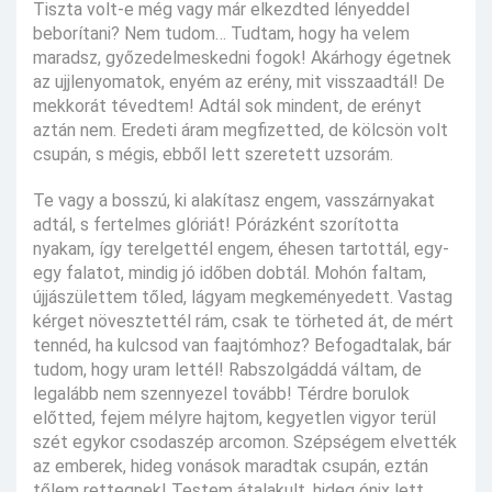
Tiszta volt-e még vagy már elkezdted lényeddel
beborítani? Nem tudom… Tudtam, hogy ha velem
maradsz, győzedelmeskedni fogok! Akárhogy égetnek
az ujjlenyomatok, enyém az erény, mit visszaadtál! De
mekkorát tévedtem! Adtál sok mindent, de erényt
aztán nem. Eredeti áram megfizetted, de kölcsön volt
csupán, s mégis, ebből lett szeretett uzsorám.
Te vagy a bosszú, ki alakítasz engem, vasszárnyakat
adtál, s fertelmes glóriát! Pórázként szorította
nyakam, így terelgettél engem, éhesen tartottál, egy-
egy falatot, mindig jó időben dobtál. Mohón faltam,
újjászülettem tőled, lágyam megkeményedett. Vastag
kérget növesztettél rám, csak te törheted át, de mért
tennéd, ha kulcsod van faajtómhoz? Befogadtalak, bár
tudom, hogy uram lettél! Rabszolgáddá váltam, de
legalább nem szennyezel tovább! Térdre borulok
előtted, fejem mélyre hajtom, kegyetlen vigyor terül
szét egykor csodaszép arcomon. Szépségem elvették
az emberek, hideg vonások maradtak csupán, eztán
tőlem rettegnek! Testem átalakult, hideg ónix lett