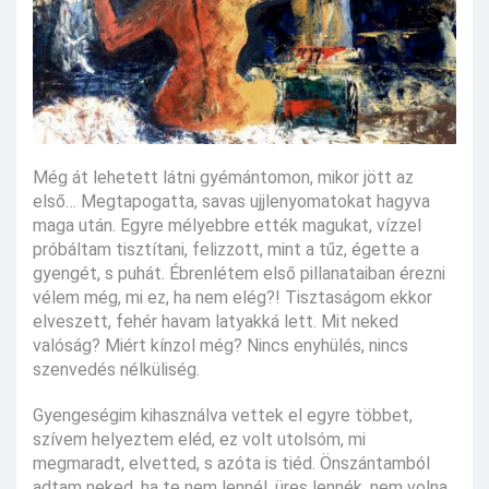
Még át lehetett látni gyémántomon, mikor jött az
első… Megtapogatta, savas ujjlenyomatokat hagyva
maga után. Egyre mélyebbre ették magukat, vízzel
próbáltam tisztítani, felizzott, mint a tűz, égette a
gyengét, s puhát. Ébrenlétem első pillanataiban érezni
vélem még, mi ez, ha nem elég?! Tisztaságom ekkor
elveszett, fehér havam latyakká lett. Mit neked
valóság? Miért kínzol még? Nincs enyhülés, nincs
szenvedés nélküliség.
Gyengeségim kihasználva vettek el egyre többet,
szívem helyeztem eléd, ez volt utolsóm, mi
megmaradt, elvetted, s azóta is tiéd. Önszántamból
adtam neked, ha te nem lennél, üres lennék, nem volna