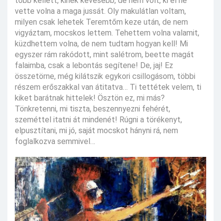
több kellett, kinek kevesebb, de nem volt, ki el ne
vette volna a maga jussát. Oly makulátlan voltam,
milyen csak lehetek Teremtőm keze után, de nem
vigyáztam, mocskos lettem. Tehettem volna valamit,
küzdhettem volna, de nem tudtam hogyan kell! Mi
egyszer rám rakódott, mint salétrom, beette magát
falaimba, csak a lebontás segítene! De, jaj! Ez
összetörne, még kilátszik egykori csillogásom, többi
részem erőszakkal van átitatva… Ti tettétek velem, ti
kiket barátnak hittelek! Ösztön ez, mi más?
Tönkretenni, mi tiszta, beszennyezni fehérét,
szeméttel itatni át mindenét! Rúgni a törékenyt,
elpusztítani, mi jó, saját mocskot hányni rá, nem
foglalkozva semmivel…