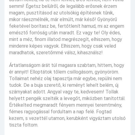
semmi! Égetsz belülről, de legalább erősnek érzem
magam, pusztításod az utolsókig építésnek tűnik,
mikor ráeszmélnék, már elmúlt, már késő! Gyönyörű
feketével borítasz be, fertőtlenít hamud, mi az engem
emésztő forróság után maradt. Ez vagy te! Oly édes,
mint a méz, finom illatod megrészegít, elhiszem, hogy
mindenre képes vagyok. Elhiszem, hogy csak veled
maradhatok, szeretőmmé válsz, kihasználsz!
Ártatlanságom árát túl magasra szabtam, hittem, hogy
ér annyit! Elloptátok tőlem csillogásom, gyönyöröm.
Tollaimat nehéz olaj tapasztja már egybe, repülni nem
tudok. De a buja szerető, ki reményt lehelt belém, új
szárnyakat adott. Angyal vagy te, kedvesem! Tollak
helyett pengék szelték a levegőt, miközben tanítottál.
Értékelted megmaradt fényem mennyei teremtmény,
fémes ragyogással fordultam a nap felé. Fogtad
kezem, s vezettél utamon, kerubként vigyáztam utolsó
tiszta foltom.