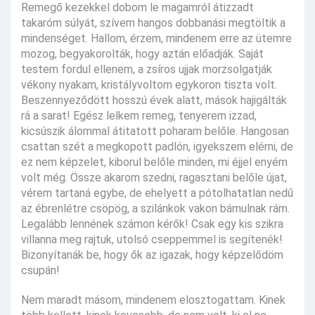
Remegő kezekkel dobom le magamról átizzadt
takaróm súlyát, szívem hangos dobbanási megtöltik a
mindenséget. Hallom, érzem, mindenem erre az ütemre
mozog, begyakorolták, hogy aztán előadják. Saját
testem fordul ellenem, a zsíros ujjak morzsolgatják
vékony nyakam, kristályvoltom egykoron tiszta volt.
Beszennyeződött hosszú évek alatt, mások hajigálták
rá a sarat! Egész lelkem remeg, tenyerem izzad,
kicsúszik álommal átitatott poharam belőle. Hangosan
csattan szét a megkopott padlón, igyekszem elérni, de
ez nem képzelet, kiborul belőle minden, mi éjjel enyém
volt még. Össze akarom szedni, ragasztani belőle újat,
vérem tartaná egybe, de ehelyett a pótolhatatlan nedű
az ébrenlétre csöpög, a szilánkok vakon bámulnak rám.
Legalább lennének számon kérők! Csak egy kis szikra
villanna meg rajtuk, utolsó cseppemmel is segítenék!
Bizonyítanák be, hogy ők az igazak, hogy képzelődöm
csupán!
Nem maradt másom, mindenem elosztogattam. Kinek