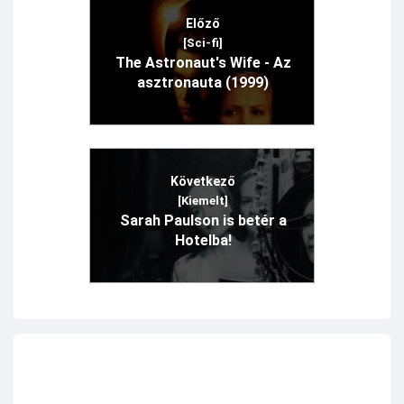
Előző
[Sci-fi]
The Astronaut's Wife - Az
asztronauta (1999)
Következő
[Kiemelt]
Sarah Paulson is betér a
Hotelba!