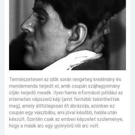
Természetesen az idők során rengeteg kreálmány és
mendemonda terjedt el, amik csupán szájhagyomány
útján terjedő mesék. Ilyen hamis információ például az
interneten népszerű kép (amit fentebb tekinthettek
meg), amely állítólagosan őt ábrázolja, azonban ez
csupán egy viaszbábu, ami jóval később, halála után
készült. Szintén csak az emberi képzelet szüleménye,
hogy a másik arc egy gyönyörű női arc volt.