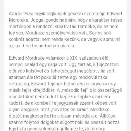
Az idei évad egyik legkülönlegesebb szereplője Edward
Mordrake. Joggal gondolhatnánk, hogy a karakter teljes
mértékben a rendezői kreativitás terméke, de ez nem
így van. Mordrake személye valós volt. Sajnos sok
konkrét adattal nem rendelkezünk, de vegyük sorra, mi
az, amit biztosan tudhatunk róla.
Edward Mordrake valamikor a XIX. században élő
nemesi család egy sarja volt. Úgy tartják, kifejezetten
előnyös külsővel és tehetséggel megáldott fiú volt,
azonban életét pokollá tette egy rendkívül ritka
betegség. Edward fejének hátsó részén ugyanis egy
másik fej is kifejlődött. A „második fej”, bár összefüggő
mondatokat nem tudott képezni, táplálkozni nem
tudott, de a korabeli feljegyzések szerint képes volt
olyan dolgokra, mint „nevetés és sírás”. Mordrake
életét megkeserítette a bizarr második arc. Állítása
szerint folyton dolgokat súgott neki és beszélt hozzá.
Egyfajta gonosz ikerként jellemezte, aki ördögi