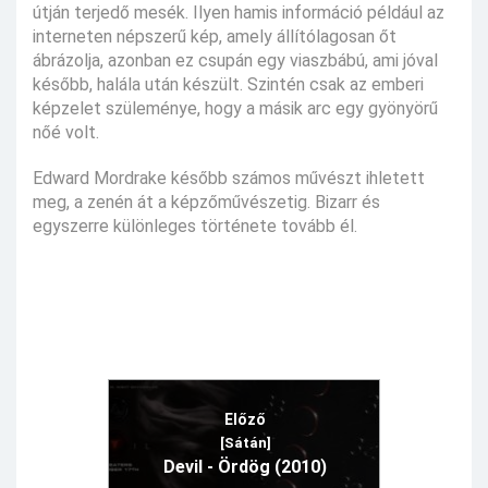
útján terjedő mesék. Ilyen hamis információ például az
interneten népszerű kép, amely állítólagosan őt
ábrázolja, azonban ez csupán egy viaszbábú, ami jóval
később, halála után készült. Szintén csak az emberi
képzelet szüleménye, hogy a másik arc egy gyönyörű
nőé volt.
Edward Mordrake később számos művészt ihletett
meg, a zenén át a képzőművészetig. Bizarr és
egyszerre különleges története tovább él.
Előző
[Sátán]
Devil - Ördög (2010)