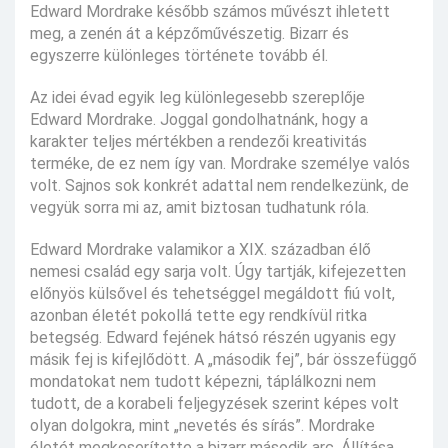
Edward Mordrake később számos művészt ihletett
meg, a zenén át a képzőművészetig. Bizarr és
egyszerre különleges története tovább él.
Az idei évad egyik leg különlegesebb szereplője
Edward Mordrake. Joggal gondolhatnánk, hogy a
karakter teljes mértékben a rendezői kreativitás
terméke, de ez nem így van. Mordrake személye valós
volt. Sajnos sok konkrét adattal nem rendelkezünk, de
vegyük sorra mi az, amit biztosan tudhatunk róla.
Edward Mordrake valamikor a XIX. században élő
nemesi család egy sarja volt. Úgy tartják, kifejezetten
előnyös külsővel és tehetséggel megáldott fiú volt,
azonban életét pokollá tette egy rendkívül ritka
betegség. Edward fejének hátsó részén ugyanis egy
másik fej is kifejlődött. A „második fej”, bár összefüggő
mondatokat nem tudott képezni, táplálkozni nem
tudott, de a korabeli feljegyzések szerint képes volt
olyan dolgokra, mint „nevetés és sírás”. Mordrake
életét megkeserítette a bizarr második arc. Állítása