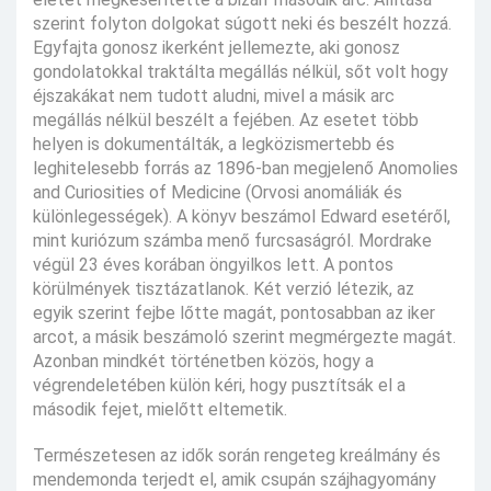
szerint folyton dolgokat súgott neki és beszélt hozzá.
Egyfajta gonosz ikerként jellemezte, aki gonosz
gondolatokkal traktálta megállás nélkül, sőt volt hogy
éjszakákat nem tudott aludni, mivel a másik arc
megállás nélkül beszélt a fejében. Az esetet több
helyen is dokumentálták, a legközismertebb és
leghitelesebb forrás az 1896-ban megjelenő Anomolies
and Curiosities of Medicine (Orvosi anomáliák és
különlegességek). A könyv beszámol Edward esetéről,
mint kuriózum számba menő furcsaságról. Mordrake
végül 23 éves korában öngyilkos lett. A pontos
körülmények tisztázatlanok. Két verzió létezik, az
egyik szerint fejbe lőtte magát, pontosabban az iker
arcot, a másik beszámoló szerint megmérgezte magát.
Azonban mindkét történetben közös, hogy a
végrendeletében külön kéri, hogy pusztítsák el a
második fejet, mielőtt eltemetik.
Természetesen az idők során rengeteg kreálmány és
mendemonda terjedt el, amik csupán szájhagyomány