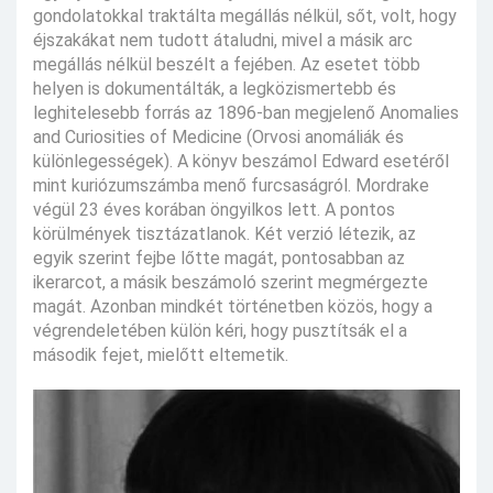
gondolatokkal traktálta megállás nélkül, sőt, volt, hogy
éjszakákat nem tudott átaludni, mivel a másik arc
megállás nélkül beszélt a fejében. Az esetet több
helyen is dokumentálták, a legközismertebb és
leghitelesebb forrás az 1896-ban megjelenő Anomalies
and Curiosities of Medicine (Orvosi anomáliák és
különlegességek). A könyv beszámol Edward esetéről
mint kuriózumszámba menő furcsaságról. Mordrake
végül 23 éves korában öngyilkos lett. A pontos
körülmények tisztázatlanok. Két verzió létezik, az
egyik szerint fejbe lőtte magát, pontosabban az
ikerarcot, a másik beszámoló szerint megmérgezte
magát. Azonban mindkét történetben közös, hogy a
végrendeletében külön kéri, hogy pusztítsák el a
második fejet, mielőtt eltemetik.