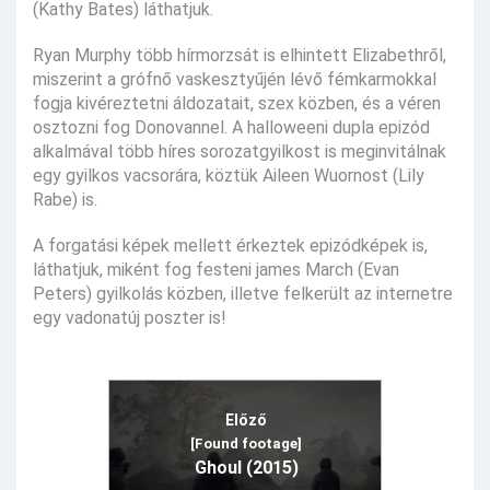
(Kathy Bates) láthatjuk.
Ryan Murphy több hírmorzsát is elhintett Elizabethről,
miszerint a grófnő vaskesztyűjén lévő fémkarmokkal
fogja kivéreztetni áldozatait, szex közben, és a véren
osztozni fog Donovannel. A halloweeni dupla epizód
alkalmával több híres sorozatgyilkost is meginvitálnak
egy gyilkos vacsorára, köztük Aileen Wuornost (Lily
Rabe) is.
A forgatási képek mellett érkeztek epizódképek is,
láthatjuk, miként fog festeni james March (Evan
Peters) gyilkolás közben, illetve felkerült az internetre
egy vadonatúj poszter is!
Előző
[Found footage]
Ghoul (2015)