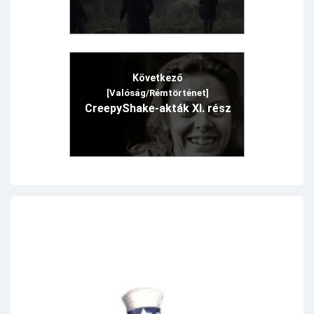
Következő
[Valóság/Rémtörténet]
CreepyShake-akták XI. rész