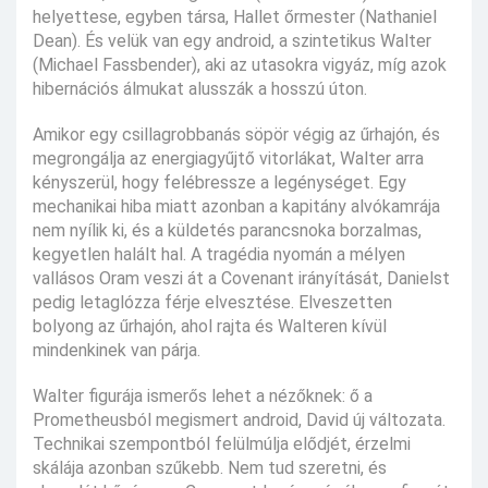
helyettese, egyben társa, Hallet őrmester (Nathaniel
Dean). És velük van egy android, a szintetikus Walter
(Michael Fassbender), aki az utasokra vigyáz, míg azok
hibernációs álmukat alusszák a hosszú úton.
Amikor egy csillagrobbanás söpör végig az űrhajón, és
megrongálja az energiagyűjtő vitorlákat, Walter arra
kényszerül, hogy felébressze a legénységet. Egy
mechanikai hiba miatt azonban a kapitány alvókamrája
nem nyílik ki, és a küldetés parancsnoka borzalmas,
kegyetlen halált hal. A tragédia nyomán a mélyen
vallásos Oram veszi át a Covenant irányítását, Danielst
pedig letaglózza férje elvesztése. Elveszetten
bolyong az űrhajón, ahol rajta és Walteren kívül
mindenkinek van párja.
Walter figurája ismerős lehet a nézőknek: ő a
Prometheusból megismert android, David új változata.
Technikai szempontból felülmúlja elődjét, érzelmi
skálája azonban szűkebb. Nem tud szeretni, és