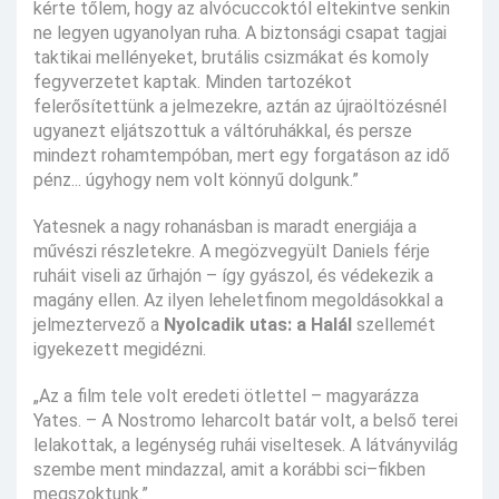
kérte tőlem, hogy az alvócuccoktól eltekintve senkin
ne legyen ugyanolyan ruha. A biztonsági csapat tagjai
taktikai mellényeket, brutális csizmákat és komoly
fegyverzetet kaptak. Minden tartozékot
felerősítettünk a jelmezekre, aztán az újraöltözésnél
ugyanezt eljátszottuk a váltóruhákkal, és persze
mindezt rohamtempóban, mert egy forgatáson az idő
pénz... úgyhogy nem volt könnyű dolgunk.”
Yatesnek a nagy rohanásban is maradt energiája a
művészi részletekre. A megözvegyült Daniels férje
ruháit viseli az űrhajón – így gyászol, és védekezik a
magány ellen. Az ilyen leheletfinom megoldásokkal a
jelmeztervező a
Nyolcadik utas: a Halál
szellemét
igyekezett megidézni.
„Az a film tele volt eredeti ötlettel – magyarázza
Yates. – A Nostromo leharcolt batár volt, a belső terei
lelakottak, a legénység ruhái viseltesek. A látványvilág
szembe ment mindazzal, amit a korábbi sci–fikben
megszoktunk.”