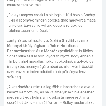
műalkotások voltak!”
„Ridleyt nagyon érdekli a biológia – fűzi hozzá Crudup
–, és a szörnyek minden porcikájának megvolt a maga
funkciója. Egyszerre voltak idegenszerűek, és
félelmetesen ismerősek.”
Janty Yates jelmeztervező, aki a
Gladiátorban
, a
Mennyei királyság
ban, a
Robin Hood
ban, a
Prometheus
ban és a
Mentőexpedíció
ban is Ridley
Scott munkatársa volt, gyorsan rájött, hogy ebben a
filmben, ahol megállás nélkül röpködnek a golyók, és
iszonyatos mennyiségű emberi és alien-vér fröcsköl
szerteszét, minden ruhából több példányra lesz
szükség.
„A kaszkadőrök miatt a legtöbb ruhadarabot eleve le
kellett kettőznünk, és ha valamelyik akciójelenetben
megsérült egy holmi, ami gyakorta megesett, már
cserélhettük is – meséli Yates. – Ridley ráadásul azt