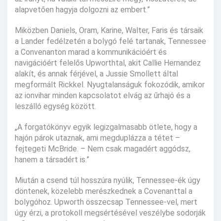
alapvetően hagyja dolgozni az embert.”
Miközben Daniels, Oram, Karine, Walter, Faris és társaik
a Lander fedélzetén a bolygó felé tartanak, Tennessee
a Convenanton marad a kommunikációért és
navigációért felelős Upworthtal, akit Callie Hernandez
alakít, és annak férjével, a Jussie Smollett által
megformált Rickkel. Nyugtalanságuk fokozódik, amikor
az ionvihar minden kapcsolatot elvág az űrhajó és a
leszálló egység között.
„A forgatókönyv egyik legizgalmasabb ötlete, hogy a
hajón párok utaznak, ami megduplázza a tétet –
fejtegeti McBride. – Nem csak magadért aggódsz,
hanem a társadért is.”
Miután a csend túl hosszúra nyúlik, Tennessee-ék úgy
döntenek, közelebb merészkednek a Covenanttal a
bolygóhoz. Upworth összecsap Tennessee-vel, mert
úgy érzi, a protokoll megsértésével veszélybe sodorják