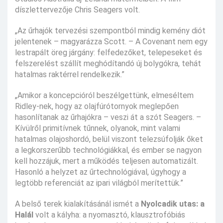
díszlettervezője Chris Seagers volt.
„Az űrhajók tervezési szempontból mindig kemény diót
jelentenek – magyarázza Scott. – A Covenant nem egy
lestrapált öreg járgány: felfedezőket, telepeseket és
felszerelést szállít meghódítandó új bolygókra, tehát
hatalmas raktérrel rendelkezik.”
„Amikor a koncepcióról beszélgettünk, elmeséltem
Ridley-nek, hogy az olajfúrótornyok meglepően
hasonlítanak az űrhajókra – veszi át a szót Seagers. –
Kívülről primitívnek tűnnek, olyanok, mint valami
hatalmas olajoshordó, belül viszont telezsúfolják őket
a legkorszerűbb technológiákkal, és ember se nagyon
kell hozzájuk, mert a működés teljesen automatizált.
Hasonló a helyzet az űrtechnológiával, úgyhogy a
legtöbb referenciát az ipari világból merítettük.”
A belső terek kialakításánál ismét a
Nyolcadik utas: a
Halál
volt a kályha: a nyomasztó, klausztrofóbiás