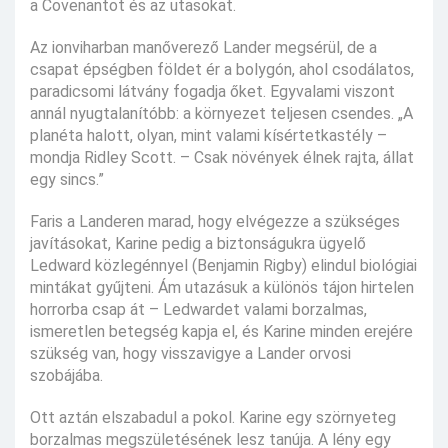
a Covenantot és az utasokat.
Az ionviharban manőverező Lander megsérül, de a
csapat épségben földet ér a bolygón, ahol csodálatos,
paradicsomi látvány fogadja őket. Egyvalami viszont
annál nyugtalanítóbb: a környezet teljesen csendes. „A
planéta halott, olyan, mint valami kísértetkastély –
mondja Ridley Scott. – Csak növények élnek rajta, állat
egy sincs.”
Faris a Landeren marad, hogy elvégezze a szükséges
javításokat, Karine pedig a biztonságukra ügyelő
Ledward közlegénnyel (Benjamin Rigby) elindul biológiai
mintákat gyűjteni. Ám utazásuk a különös tájon hirtelen
horrorba csap át – Ledwardet valami borzalmas,
ismeretlen betegség kapja el, és Karine minden erejére
szükség van, hogy visszavigye a Lander orvosi
szobájába.
Ott aztán elszabadul a pokol. Karine egy szörnyeteg
borzalmas megszületésének lesz tanúja. A lény egy