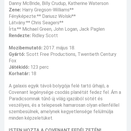
Danny McBride, Billy Crudup, Katherine Waterson
Zene:
Harry Gregson-Williams**
Fényképezte:** Dariusz Wolski**
Látvány:** Chris Seagers**
Írta:** Michael Green, John Logan, Jack Paglen
Rendezte:
Ridley Scott
Mozibemutató:
2017. május 18.
Gyártó:
Scott Free Productions, Twentieth Century
Fox
Játékidő:
123 perc
Korhatár:
18
A galaxis egyik távoli bolygója felé tartó űrhajó, a
Covenant legénysége csodás planétát fedez fel. Ám a
Paradicsomnak tűnő új világ igazából sötét és
veszélyes, és a telepesek hamarosan olyan ellenféllel
szembesülnek, amelynek kegyetlensége felülmúlja
minden képzeletüket.
ISTEN HOZTA A COVENANT FEDÉLZETÉN!