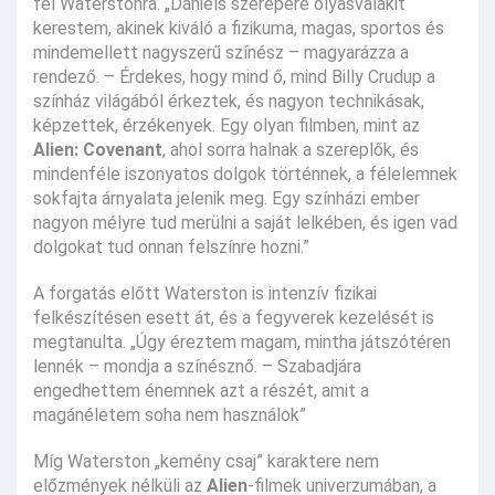
fel Waterstonra. „Daniels szerepére olyasvalakit
kerestem, akinek kiváló a fizikuma, magas, sportos és
mindemellett nagyszerű színész – magyarázza a
rendező. – Érdekes, hogy mind ő, mind Billy Crudup a
színház világából érkeztek, és nagyon technikásak,
képzettek, érzékenyek. Egy olyan filmben, mint az
Alien: Covenant
, ahol sorra halnak a szereplők, és
mindenféle iszonyatos dolgok történnek, a félelemnek
sokfajta árnyalata jelenik meg. Egy színházi ember
nagyon mélyre tud merülni a saját lelkében, és igen vad
dolgokat tud onnan felszínre hozni.”
A forgatás előtt Waterston is intenzív fizikai
felkészítésen esett át, és a fegyverek kezelését is
megtanulta. „Úgy éreztem magam, mintha játszótéren
lennék – mondja a színésznő. – Szabadjára
engedhettem énemnek azt a részét, amit a
magánéletem soha nem használok”
Míg Waterston „kemény csaj” karaktere nem
előzmények nélküli az
Alien
-filmek univerzumában, a