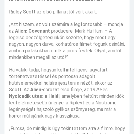
Ridley Scott az első pillanattól vért akart.
„Azt hiszem, ez volt számára a legfontosabb – mondja
az
Alien: Covenant
producere, Mark Huffam. – A
legelső beszélgetésünkön közölte, hogy most egy
nagyon, nagyon durva, korhatáros filmet fogunk csinálni,
amiben patakokban ömlik a piros festék. Olyat, amitől
mindenkiben megáll az ütő!”
Ha valaki tudja, hogyan kell intelligens, agyafúrt
történetvezetéssel és pontosan adagolt
hatáselemekkel halálra ijeszteni a nézőt, akkor az
Scott. Az
Alien
-sorozat első filmje, az 1979-es
Nyolcadik utas: a Halál
, amelyben feltűnt minden idők
legfélelmetesebb űrlénye, a Ripleyt és a Nostromo
legénységét hajszoló gyilkos szörnyeteg, ma már a
horror műfajának nagy klasszikusa.
„Furcsa, de mindig is úgy tekintettem arra a filmre, hogy