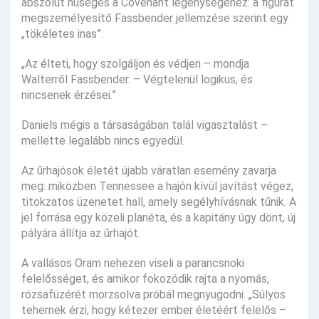
abszolút hűséges a Covenant legénységéhez: a figurát
megszemélyesítő Fassbender jellemzése szerint egy
„tökéletes inas”.
„Az élteti, hogy szolgáljon és védjen – mondja
Walterről Fassbender. – Végtelenül logikus, és
nincsenek érzései.”
Daniels mégis a társaságában talál vigasztalást –
mellette legalább nincs egyedül.
Az űrhajósok életét újabb váratlan esemény zavarja
meg: miközben Tennessee a hajón kívül javítást végez,
titokzatos üzenetet hall, amely segélyhívásnak tűnik. A
jel forrása egy közeli planéta, és a kapitány úgy dönt, új
pályára állítja az űrhajót.
A vallásos Oram nehezen viseli a parancsnoki
felelősséget, és amikor fokozódik rajta a nyomás,
rózsafüzérét morzsolva próbál megnyugodni. „Súlyos
tehernek érzi, hogy kétezer ember életéért felelős –