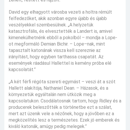
David egy elhagyott városba vezeti a holtra rémült
felfedezőket, akik azonban egyre újabb és újabb
veszélyekkel szembesülnek. „A helyzetük
katasztrofális, és elvesztették a Landert is, amivel
kimenekülhetnénk ebből a pokolból – mondja a Lope-
ot megformáló Demian Bichir. – Lope–nak, mint
tapasztalt katonának vissza kell szereznie az
irányítást, hogy egyben tarthassa csapatát. Az
események ráadásul Hallettel is kemény próba elé
kapcsolatát.”
„A két férfi régóta szereti egymást – veszi át a szót
Hallett alakítója, Nathaniel Dean. – Házasok, és a
környezetük egyáltalán nem ütközik meg a
kapcsolatukon. Csodálatosnak tartom, hogy Ridley és a
producerek beleszőtték a történetbe ezt a szálat,
mert azt üzenik vele a nézőnek, hogy a jövőben ez a
megközelítés lesz a természetes. Ezek jó emberek és
kiváló katonák, amúgy pedig melegek.”