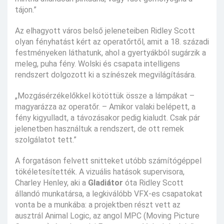
tájon.”
Az elhagyott város belső jeleneteiben Ridley Scott
olyan fényhatást kért az operatőrtől, amit a 18. századi
festményeken láthatunk, ahol a gyertyákból sugárzik a
meleg, puha fény. Wolski és csapata intelligens
rendszert dolgozott ki a színészek megvilágítására.
„Mozgásérzékelőkkel kötöttük össze a lámpákat –
magyarázza az operatőr. – Amikor valaki belépett, a
fény kigyulladt, a távozásakor pedig kialudt. Csak pár
jelenetben használtuk a rendszert, de ott remek
szolgálatot tett.”
A forgatáson felvett snitteket utóbb számítógéppel
tökéletesítették. A vizuális hatások supervisora,
Charley Henley, aki a
Gladiátor
óta Ridley Scott
állandó munkatársa, a legkiválóbb VFX-es csapatokat
vonta be a munkába: a projektben részt vett az
ausztrál Animal Logic, az angol MPC (Moving Picture