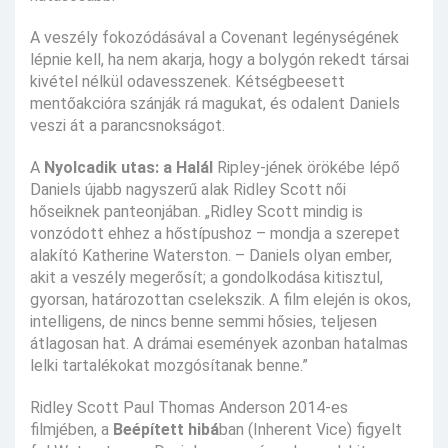
A veszély fokozódásával a Covenant legénységének
lépnie kell, ha nem akarja, hogy a bolygón rekedt társai
kivétel nélkül odavesszenek. Kétségbeesett
mentőakcióra szánják rá magukat, és odalent Daniels
veszi át a parancsnokságot.
A
Nyolcadik utas: a Halál
Ripley-jének örökébe lépő
Daniels újabb nagyszerű alak Ridley Scott női
hőseiknek panteonjában. „Ridley Scott mindig is
vonzódott ehhez a hőstípushoz – mondja a szerepet
alakító Katherine Waterston. – Daniels olyan ember,
akit a veszély megerősít; a gondolkodása kitisztul,
gyorsan, határozottan cselekszik. A film elején is okos,
intelligens, de nincs benne semmi hősies, teljesen
átlagosan hat. A drámai események azonban hatalmas
lelki tartalékokat mozgósítanak benne.”
Ridley Scott Paul Thomas Anderson 2014-es
filmjében, a
Beépített hibá
ban (Inherent Vice) figyelt