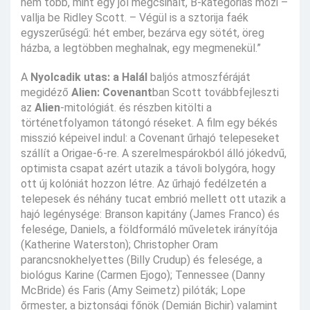
nem több, mint egy jól megcsinált, B-kategóriás mozi –
vallja be Ridley Scott. – Végül is a sztorija faék
egyszerűségű: hét ember, bezárva egy sötét, öreg
házba, a legtöbben meghalnak, egy megmenekül.”
A
Nyolcadik utas: a Halál
baljós atmoszféráját
megidéző
Alien: Covenant
ban Scott továbbfejleszti
az
Alien
-mitológiát. és részben kitölti a
történetfolyamon tátongó réseket. A film egy békés
misszió képeivel indul: a Covenant űrhajó telepeseket
szállít a Origae-6-re. A szerelmespárokból álló jókedvű,
optimista csapat azért utazik a távoli bolygóra, hogy
ott új kolóniát hozzon létre. Az űrhajó fedélzetén a
telepesek és néhány tucat embrió mellett ott utazik a
hajó legénysége: Branson kapitány (James Franco) és
felesége, Daniels, a földformáló műveletek irányítója
(Katherine Waterston); Christopher Oram
parancsnokhelyettes (Billy Crudup) és felesége, a
biológus Karine (Carmen Ejogo); Tennessee (Danny
McBride) és Faris (Amy Seimetz) pilóták; Lope
őrmester, a biztonsági főnök (Demián Bichir) valamint