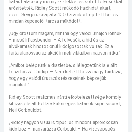
hatást alacsony mennyezetekkel és sötét folyosókkal
erősítették. Ridley Scott működő hajóhidat akart,
ezért Seagers csapata 1500 áramkört épített be, és
minden kapcsoló, tárcsa működött.
„Úgy éreztem magam, mintha egy valódi űrhajón lennék
– meséli Fassbender. – A folyosók, a híd és az
alvókamrák hihetetlenül kidolgozottak voltak. Ez a
fajta alaposság az akciófilmek világában nagyon ritka.”
„Amikor beléptünk a díszletbe, a lélegzetünk is elállt –
teszi hozzá Crudup. – Nem kellett hozzá nagy fantázia,
hogy egy valódi űrutazás részeseinek képzeljük
magukat.”
Ridley Scott realizmus iránti elkötelezettsége komoly
kihívás elé állította a különleges hatások supervisorát,
Neil Corbouldot.
„Ridley nagyon vizuális típus, és mindent aprólékosan
kidolgoz – magyarázza Corbould. – Ha vízcsepegés