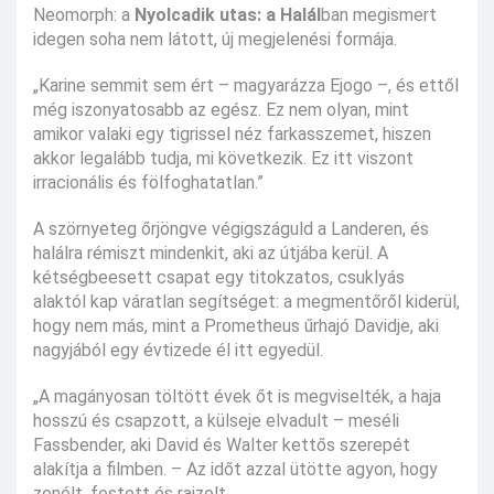
Neomorph: a
Nyolcadik utas: a Halál
ban megismert
idegen soha nem látott, új megjelenési formája.
„Karine semmit sem ért – magyarázza Ejogo –, és ettől
még iszonyatosabb az egész. Ez nem olyan, mint
amikor valaki egy tigrissel néz farkasszemet, hiszen
akkor legalább tudja, mi következik. Ez itt viszont
irracionális és fölfoghatatlan.”
A szörnyeteg őrjöngve végigszáguld a Landeren, és
halálra rémiszt mindenkit, aki az útjába kerül. A
kétségbeesett csapat egy titokzatos, csuklyás
alaktól kap váratlan segítséget: a megmentőről kiderül,
hogy nem más, mint a Prometheus űrhajó Davidje, aki
nagyjából egy évtizede él itt egyedül.
„A magányosan töltött évek őt is megviselték, a haja
hosszú és csapzott, a külseje elvadult – meséli
Fassbender, aki David és Walter kettős szerepét
alakítja a filmben. – Az időt azzal ütötte agyon, hogy
zenélt, festett és rajzolt.