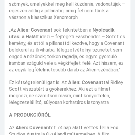
szörnyek, amelyekkel meg kell küzdenie, vadonatújak –
egészen addig a pillanatig, amíg fel nem tűnik a
vásznon a klasszikus Xenomorph.
„Az
Alien: Covenant
sok tekintetben a
Nyolcadik
utas: a Halál
t idézi – fejtegeti Fassbender. – Sötét és
kemény, és attól a pillanattól kezdve, hogy a Covenant
belekerül az űrviharba, lélegzetvételnyi szünetet sem
enged a nézőnek; torkon ragadja, és egyre gyorsuló
iramban száguld vele a végkifejlet felé. Azt hiszem, ez
az egyik legfélelmetesebb darab az Alien-szériában.”
Ez kétségtelenül igaz is. Az
Alien: Covenant
tal Ridley
Scott visszatért a gyökerekhez. Aki ezt a filmet
megnézi, ne számítson másra, mint könyörtelen,
lélegzetelállító, súlyosan korhatáros iszonyatra.
A PRODUKCIÓRÓL
Az
Alien: Covenant
ot 74 nap alatt vették fel a Fox
Studios Australia új-zélandi műtermeiben. A film