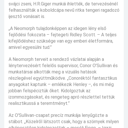
svájci zseni, H.R.Giger munkái ihlették, de tervezésénél
felhasználták a koboldcápa nevű ritka tengeri ragadozó
ijesztő vonásait is.
„A Neomorph tulajdonképpen az idegen lény első
fejlődési fokozata – fejtegeti Ridley Scott. – A teljes
kifejlődéshez szüksége van egy emberi életformára,
amivel egyesülni tud.”
A Neomorph terveit a rendező vázlatai alapján a
lénytervezésért felelős supervisor, Conor O’Sullivan és
munkatársai alkották meg a vizuális hatások
részlegével együttműködve. „Conoréktól fantasztikus
anyagokat kaptunk – emlékezik Henley –, és mi még
jobban felspéciztük őket. Kidolgoztuk az
izommozgásokat, és rengeteg apró részlettel tettük
realisztikussá a teremtményt.”
Az O'Sullivan-csapat precíz munkája lenyűgözte a
stábot. „Közelről látszott csak, hogy a szörnyek milyen
elképesztően kidolgozottak – meséli Ejogo. – Igazi