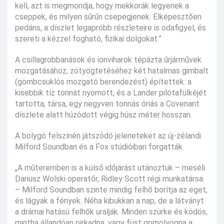
kell, azt is megmondja, hogy mekkorák legyenek a
cseppek, és milyen sűrűn csepegjenek. Elképesztően
pedáns, a díszlet legapróbb részleteire is odafigyel, és
szereti a kézzel fogható, fizikai dolgokat.”
A csillagrobbanások és ionviharok tépázta űrjárművek
mozgatásához, zötyögtetéséhez két hatalmas gimbalt
(gömbcsuklós mozgató berendezést) építettek: a
kisebbik tíz tonnát nyomott, és a Lander pilótafülkéjét
tartotta, társa, egy negyven tonnás óriás a Covenant
díszlete alatt húzódott végig húsz méter hosszan.
A bolygó felszínén játszódó jeleneteket az új-zélandi
Milford Soundban és a Fox stúdióiban forgatták.
„A műteremben is a külső időjárást utánoztuk – meséli
Dariusz Wolski operatőr, Ridley Scott régi munkatársa.
– Milford Soundban szinte mindig felhő borítja az eget,
és lágyak a fények. Néha kibukkan a nap, de a látványt
a drámai hatású felhők uralják. Minden szürke és ködös,
mintha állandóan pirkadna, vagy füst gomolyogna a