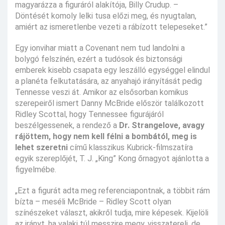
magyarázza a figuráról alakítója, Billy Crudup. –
Döntését komoly lelki tusa előzi meg, és nyugtalan,
amiért az ismeretlenbe vezeti a rábízott telepeseket.”
Egy ionvihar miatt a Covenant nem tud landolni a
bolygó felszínén, ezért a tudósok és biztonsági
emberek kisebb csapata egy leszálló egységgel elindul
a planéta felkutatására, az anyahajó irányítását pedig
Tennesse veszi át. Amikor az elsősorban komikus
szerepeiről ismert Danny McBride először találkozott
Ridley Scottal, hogy Tennessee figurájáról
beszélgessenek, a rendező a
Dr. Strangelove, avagy
rájöttem, hogy nem kell félni a bombától, meg is
lehet szeretni
című klasszikus Kubrick-filmszatíra
egyik szereplőjét, T. J. „King” Kong őrnagyot ajánlotta a
figyelmébe.
„Ezt a figurát adta meg referenciapontnak, a többit rám
bízta – meséli McBride – Ridley Scott olyan
színészeket választ, akikről tudja, mire képesek. Kijelöli
az irányt, ha valaki túl messzire megy, visszatereli, de