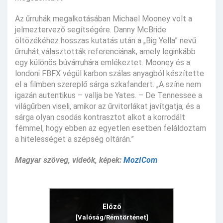
Az űrruhák megalkotásában Michael Mooney volt a
jelmeztervező segítségére. Danny McBride
öltözékéhez hosszas kutatás után a „Big Yella” nevű
űrruhát választották referenciának, amely leginkább
egy különös búvárruhára emlékeztet. Mooney és a
londoni FBFX végül karbon szálas anyagból készítette
el a filmben szereplő sárga szkafandert. „A színe nem
igazán autentikus – vallja be Yates. – De Tennessee a
világűrben viseli, amikor az űrvitorlákat javítgatja, és a
sárga olyan csodás kontrasztot alkot a korrodált
fémmel, hogy ebben az egyetlen esetben feláldoztam
a hitelességet a szépség oltárán.”
Magyar szöveg, videók, képek:
MozICom
Előző
[Valóság/Rémtörténet]