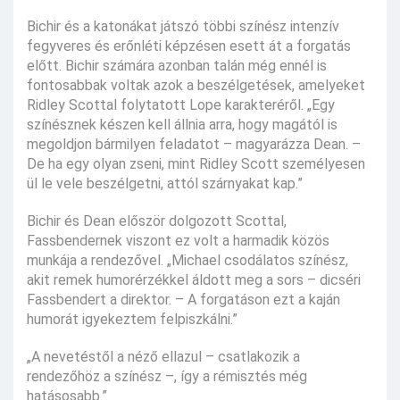
Bichir és a katonákat játszó többi színész intenzív
fegyveres és erőnléti képzésen esett át a forgatás
előtt. Bichir számára azonban talán még ennél is
fontosabbak voltak azok a beszélgetések, amelyeket
Ridley Scottal folytatott Lope karakteréről. „Egy
színésznek készen kell állnia arra, hogy magától is
megoldjon bármilyen feladatot – magyarázza Dean. –
De ha egy olyan zseni, mint Ridley Scott személyesen
ül le vele beszélgetni, attól szárnyakat kap.”
Bichir és Dean először dolgozott Scottal,
Fassbendernek viszont ez volt a harmadik közös
munkája a rendezővel. „Michael csodálatos színész,
akit remek humorérzékkel áldott meg a sors – dicséri
Fassbendert a direktor. – A forgatáson ezt a kaján
humorát igyekeztem felpiszkálni.”
„A nevetéstől a néző ellazul – csatlakozik a
rendezőhöz a színész –, így a rémisztés még
hatásosabb.”