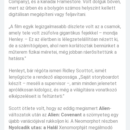
Company), és a kanadai Framestore. Volt dolguk bőven,
mert az űrben és a bolygón számos helyszínt kellett
digitálisan megépíteni vagy feljavítani.
„A film egyik legizgalmasabb díszlete volt az a csarnok,
amely tele volt zsúfolva gigantikus fejekkel – mondja
Henley. – Ez az életben is lélegzetelállítóan nézett ki,
de a számítógépen, ahol nem korlátoztak bennünket a
műterem fizikai méretei, még jobban ráerősítettünk a
hatásra.”
Henleyt, bár régóta ismeri Ridley Scottot, ismét
lenyűgözte a rendező alapossága. „Saját storyboardot
készít – meséli a supervisor –, amin minden jelenetet
aprólékosan kidolgoz, és még a világításra vonatkozó
elképzeléseit is feltünteti.”
Scott ötlete volt, hogy az eddig megismert
Alien
-
változatok után az
Alien: Covenant
a szörnyeteg egy
újabb variációjával rukkoljon ki. A Neomorphot részben
Nyolcadik utas: a Halál
Xenomorphját megálmodó